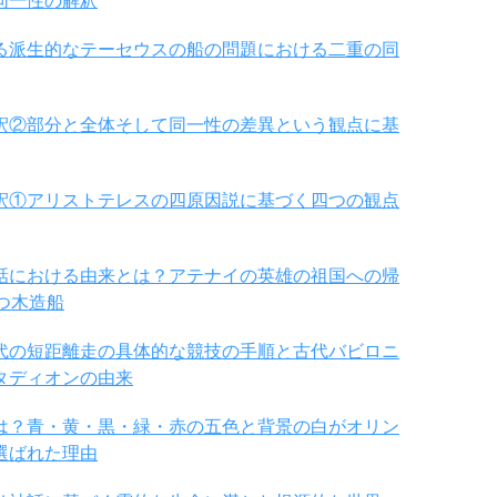
同一性の解釈
る派生的なテーセウスの船の問題における二重の同
釈②部分と全体そして同一性の差異という観点に基
釈①アリストテレスの四原因説に基づく四つの観点
話における由来とは？アテナイの英雄の祖国への帰
つ木造船
代の短距離走の具体的な競技の手順と古代バビロニ
タディオンの由来
は？青・黄・黒・緑・赤の五色と背景の白がオリン
選ばれた理由