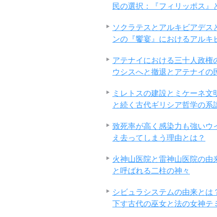
民の選択：『フィリッポス』
ソクラテスとアルキビアデス
ンの『饗宴』におけるアルキ
アテナイにおける三十人政権
ウシスへと撤退とアテナイの
ミレトスの建設とミケーネ文
と続く古代ギリシア哲学の系
致死率が高く感染力も強いウ
え去ってしまう理由とは？
火神山医院と雷神山医院の由
と呼ばれる二柱の神々
シビュラシステムの由来とは
下す古代の巫女と法の女神テ