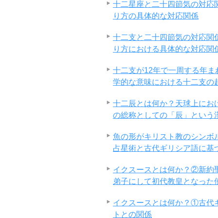
十二星座と二十四節気の対応
り方の具体的な対応関係
十二支と二十四節気の対応関
り方における具体的な対応関
十二支が12年で一周する年
学的な意味における十二支の
十二辰とは何か？天球上にお
の総称としての「辰」という
魚の形がキリスト教のシンボ
占星術と古代ギリシア語に基
イクスースとは何か？②新約
弟子にして初代教皇となった
イクスースとは何か？①古代ギ
トとの関係