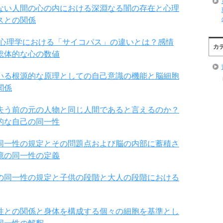
ない人間の心の内における深淵なる闇の存在と心理
スとの関係
と心理学における「サイコパス」の違いとは？感情
カ
総体的な心の数値
いる根源的な原理としての自己意識の機能と脳細胞
関係
失う前の元の人物と同じ人間であると言えるのか？
的な自己の同一性
同一性の規定とその問題点および脳の内部に蓄積さ
憶の同一性の定義
の同一性の規定と子供の段階と大人の段階における
性との関係と身体を構成する個々の細胞を基準とし