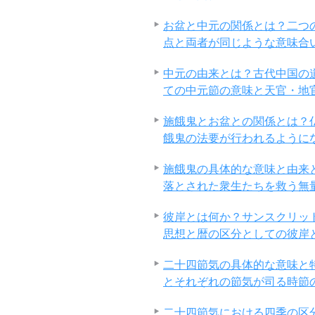
お盆と中元の関係とは？二つ
点と両者が同じような意味合
中元の由来とは？古代中国の
ての中元節の意味と天官・地
施餓鬼とお盆との関係とは？
餓鬼の法要が行われるように
施餓鬼の具体的な意味と由来
落とされた衆生たちを救う無
彼岸とは何か？サンスクリッ
思想と暦の区分としての彼岸
二十四節気の具体的な意味と
とそれぞれの節気が司る時節
二十四節気における四季の区