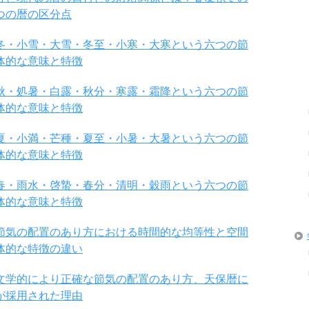
つの暦の区分点
冬・小雪・大雪・冬至・小寒・大寒という六つの節
体的な意味と特徴
秋・処暑・白露・秋分・寒露・霜降という六つの節
体的な意味と特徴
夏・小満・芒種・夏至・小暑・大暑という六つの節
体的な意味と特徴
春・雨水・啓蟄・春分・清明・穀雨という六つの節
体的な意味と特徴
節気の配置のあり方における時間的な均等性と空間
体的な特徴の違い
文学的により正確な節気の配置のあり方、天保暦に
が採用された理由