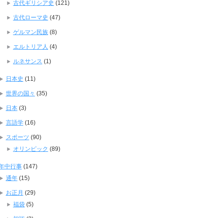
古代ギリシア史
(121)
古代ローマ史
(47)
ゲルマン民族
(8)
エルトリア人
(4)
ルネサンス
(1)
日本史
(11)
世界の国々
(35)
日本
(3)
言語学
(16)
スポーツ
(90)
オリンピック
(89)
年中行事
(147)
通年
(15)
お正月
(29)
福袋
(5)