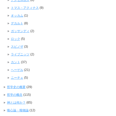
アンセルムス
(8)
トマス・アクィナス
(9)
オッカム
(1)
デカルト
(8)
ガッサンディ
(2)
ロック
(5)
スピノザ
(3)
ライプニッツ
(2)
カント
(37)
ヘーゲル
(21)
ニーチェ
(5)
哲学史の概要
(29)
哲学の概念
(115)
神とは何か？
(65)
唯心論・唯物論
(12)