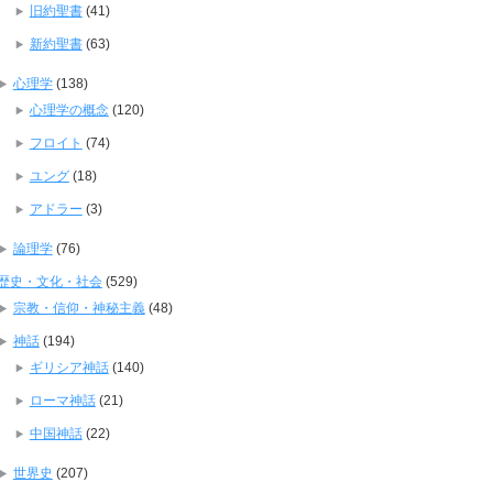
旧約聖書
(41)
新約聖書
(63)
心理学
(138)
心理学の概念
(120)
フロイト
(74)
ユング
(18)
アドラー
(3)
論理学
(76)
歴史・文化・社会
(529)
宗教・信仰・神秘主義
(48)
神話
(194)
ギリシア神話
(140)
ローマ神話
(21)
中国神話
(22)
世界史
(207)