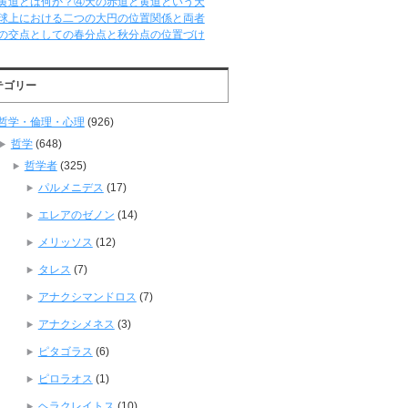
黄道とは何か？④天の赤道と黄道という天
球上における二つの大円の位置関係と両者
の交点としての春分点と秋分点の位置づけ
テゴリー
哲学・倫理・心理
(926)
哲学
(648)
哲学者
(325)
パルメニデス
(17)
エレアのゼノン
(14)
メリッソス
(12)
タレス
(7)
アナクシマンドロス
(7)
アナクシメネス
(3)
ピタゴラス
(6)
ピロラオス
(1)
ヘラクレイトス
(10)