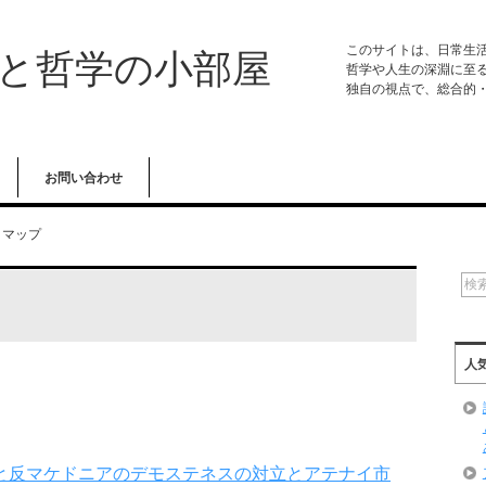
このサイトは、日常生
学と哲学の小部屋
哲学や人生の深淵に至
独自の視点で、総合的
お問い合わせ
トマップ
人
と反マケドニアのデモステネスの対立とアテナイ市