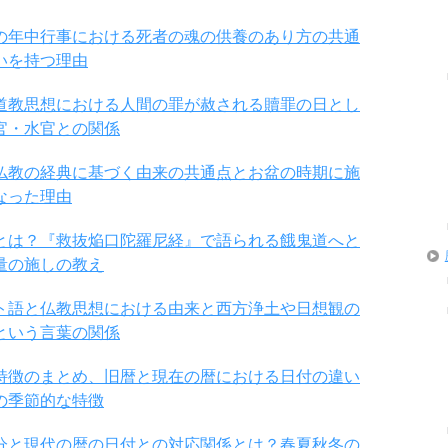
の年中行事における死者の魂の供養のあり方の共通
いを持つ理由
道教思想における人間の罪が赦される贖罪の日とし
官・水官との関係
仏教の経典に基づく由来の共通点とお盆の時期に施
なった理由
とは？『救抜焔口陀羅尼経』で語られる餓鬼道へと
量の施しの教え
ト語と仏教思想における由来と西方浄土や日想観の
という言葉の関係
特徴のまとめ、旧暦と現在の暦における日付の違い
の季節的な特徴
分と現代の暦の日付との対応関係とは？春夏秋冬の