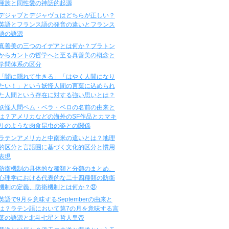
種族と同性愛の神話的起源
デジャブとデジャヴュはどちらが正しい？
英語とフランス語の発音の違いとフランス
語の語源
真善美の三つのイデアとは何か？プラトン
からカントの哲学へと至る真善美の概念と
学問体系の区分
「闇に隠れて生きる」「はやく人間になり
たい！」という妖怪人間の言葉に込められ
た人間という存在に対する強い思いとは？
妖怪人間ベム・ベラ・ベロの名前の由来と
は？アメリカなどの海外のSF作品とカマキ
リのような肉食昆虫の姿との関係
ラテンアメリカと中南米の違いとは？地理
的区分と言語圏に基づく文化的区分と慣用
表現
防衛機制の具体的な種類と分類のまとめ、
心理学における代表的な二十四種類の防衛
機制の定義、防衛機制とは何か？㉛
英語で9月を意味するSeptemberの由来と
は？ラテン語において第7の月を意味する言
葉の語源と北斗七星と哲人皇帝