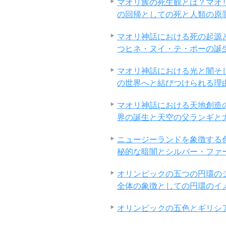
マオリ族の死生観とは？マオ
の回帰としての死と人類の原
マオリ神話における死の起源
つヒネ・ヌイ・テ・ポーの誕
マオリ神話における光と闇そ
の世界へと結びつけられる理
マオリ神話における天地創造
界の誕生と天空の父ランギと
ニュージーランドを象徴する
秘的な暗闇とシルバー・ファ
オリンピックの五つの円環の
全体の象徴としての円環のイ
オリンピックの五色とギリシ