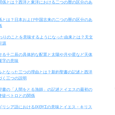
関係とは？西洋と東洋における二つの暦の区分のあ
係とは？日本および中国古来の二つの暦の区分のあ
係
まわりのことを意味するようになった由来とは？天文
起源
ける十二辰の具体的な配置と太陽や月や星など天体
漢字の意味
ルとなった三つの理由とは？新約聖書の記述と西洋
づく三つの説明
聖書の「人間をとる漁師」の記述とイエスの最初の
使徒ペトロとの関係
リシア語におけるΙΧΘΥΣの意味とイエス・キリス