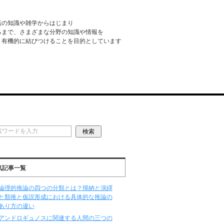
活の知識や雑学からはじまり
るまで、さまざまな分野の知識や情報を
・有機的に結びつけることを目的としています
気記事一覧
論理的推論の四つの分類とは？帰納と演繹
と類推と仮説形成における具体的な推論の
あり方の違い
アンドロギュノスに関連する人間の三つの