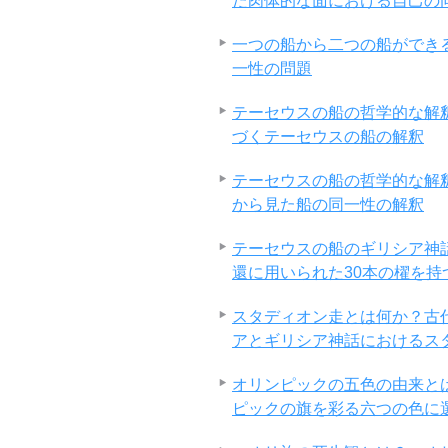
た肉体的な面における自己の
一つの船から二つの船ができ
一性の問題
テーセウスの船の哲学的な解
づくテーセウスの船の解釈
テーセウスの船の哲学的な解
から見た船の同一性の解釈
テーセウスの船のギリシア神
還に用いられた30本の櫂を持
スタディオン走とは何か？古
アとギリシア神話におけるス
オリンピックの五色の由来と
ピックの旗を彩る六つの色に