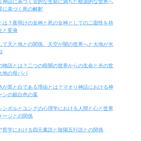
リ神話に基づく霊的な生命に満ちた根源的な世界へ
罪に基づく死の解釈
とは？夜明けの女神と死の女神としての二面性を持
生と変身
して天と地との関係、天空が闇の世界へと大地が光
由
の物語とは？二つの暗闇の世界からの生命と光の世
大地の母パパ
色が黒と白である理由とは？マオリ神話における神
ーンの銀白色の葉
シンボルとユングの心理学における人間と心と世界
メージとの関係
ア哲学における四元素説と陰陽五行説との関係