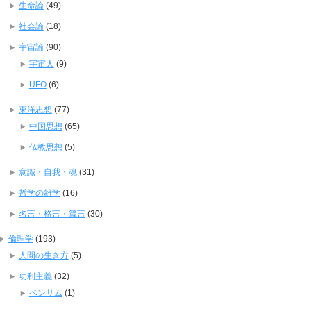
生命論
(49)
社会論
(18)
宇宙論
(90)
宇宙人
(9)
UFO
(6)
東洋思想
(77)
中国思想
(65)
仏教思想
(5)
意識・自我・魂
(31)
哲学の雑学
(16)
名言・格言・箴言
(30)
倫理学
(193)
人間の生き方
(5)
功利主義
(32)
ベンサム
(1)