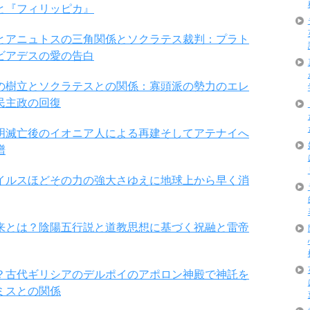
と『フィリッピカ』
とアニュトスの三角関係とソクラテス裁判：プラト
ビアデスの愛の告白
の樹立とソクラテスとの関係：寡頭派の勢力のエレ
民主政の回復
明滅亡後のイオニア人による再建そしてアテナイへ
譜
イルスほどその力の強大さゆえに地球上から早く消
来とは？陰陽五行説と道教思想に基づく祝融と雷帝
？古代ギリシアのデルポイのアポロン神殿で神託を
ミスとの関係