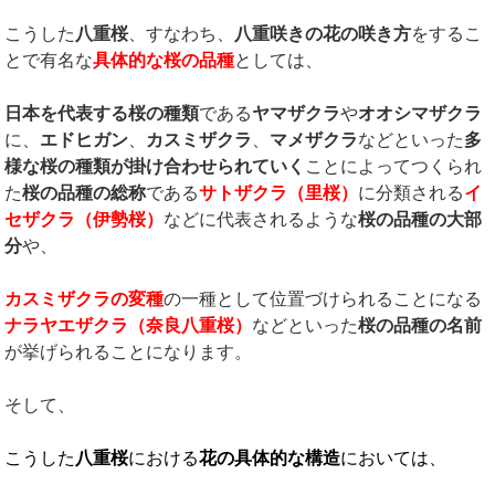
こうした
八重桜
、すなわち、
八重咲きの花の咲き方
をするこ
とで有名な
具体的な桜の品種
としては、
日本を代表する桜の種類
である
ヤマザクラ
や
オオシマザクラ
に、
エドヒガン
、
カスミザクラ
、
マメザクラ
などといった
多
様な桜の種類が掛け合わせられていく
ことによってつくられ
た
桜の品種の総称
である
サトザクラ（里桜）
に分類される
イ
セザクラ（伊勢桜）
などに代表されるような
桜の品種の大部
分
や、
カスミザクラの変種
の一種として位置づけられることになる
ナラヤエザクラ（奈良八重桜）
などといった
桜の品種の名前
が挙げられることになります。
そして、
こうした
八重桜
における
花の具体的な構造
においては、