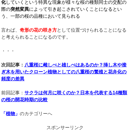
化
していくという特異な現象が様々な桜の種類同士の交配の
際の
突然変異
によって引き起こされていくことになるとい
う、一部の桜の品種において見られる
言わば、
奇形の花の咲き方
として位置づけられることになる
と考えられることになるのです。
・・・
次回記事：
八重桜に雌しべと雄しべはあるのか？挿し木や接
ぎ木を用いたクローン植物としての八重桜の繁殖と花弁化の
頻度の差異
前回記事：
サクラは何月に咲くのか？日本を代表する
14
種類
の桜の開花時期の比較
「
植物
」
のカテゴリーへ
スポンサーリンク