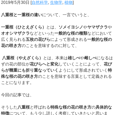
2019年5月30日
[
自然科学
,
生物学
,
植物
]
八重桜と一重桜の違い
について、一言でいうと、
一重桜（ひとえざくら）
とは、
ソメイヨシノ
や
ヤマザクラ
や
オオシマザクラ
などといった
一般的な桜の種類
などにおいて
広く見られる
五枚の花びら
によって形成される
一般的な桜の
花の咲き方
のことを意味するのに対して、
八重桜（やえざくら）
とは、本来は
雄しべ
や
雌しべ
になるは
ずの花の部位が
花びらへと変化
していくことによって、
花び
らが幾重にも折り重なっていく
ようにして形成されていく
特
殊な桜の花の咲き方
のことを意味する言葉として定義される
ことになります。
今回の記事では、
そうした
八重桜
と呼ばれる
特殊な桜の花の咲き方
の
具体的な
特徴
について、もう少し詳しく考察していきたいと思いま