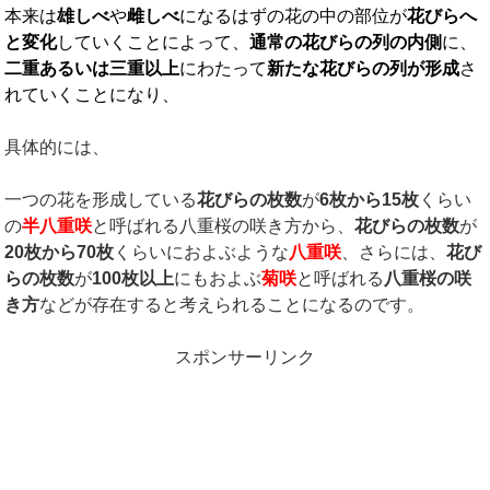
本来は
雄しべ
や
雌しべ
になるはずの花の中の部位が
花びらへ
と変化
していくことによって、
通常の花びらの列の内側
に、
二重あるいは三重以上
にわたって
新たな花びらの列が形成
さ
れていくことになり、
具体的には、
一つの花を形成している
花びらの枚数
が
6
枚から
15
枚
くらい
の
半八重咲
と呼ばれる八重桜の咲き方から、
花びらの枚数
が
20
枚から
70
枚
くらいにおよぶような
八重咲
、さらには、
花び
らの枚数
が
100
枚以上
にもおよぶ
菊咲
と呼ばれる
八重桜の咲
き方
などが存在すると考えられることになるのです。
スポンサーリンク