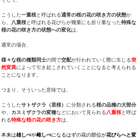
こうした
一重桜
と呼ばれる
通常の桜の花の咲き方の状態
か
ら、
八重桜
と呼ばれる花びらが幾重にも折り重なった
特殊な
桜の花の咲き方の状態への変化
は、
通常の場合、
様々な桜の種類同士
の間で
交配
が行われていく際に生じる
突
然変異
によって引き起こされていくことになると考えられる
ことになります。
つまり、そういった意味では、
こうした
サトザクラ（里桜）
に分類される
桜の品種の大部分
や、
カスミザクラの変種
などにおいて見られる
八重桜
と呼ば
れる
特殊な桜の花の咲き方
は、
本来は
雄しべ
や
雌しべ
になるはずの花の部位が
花びらへと変