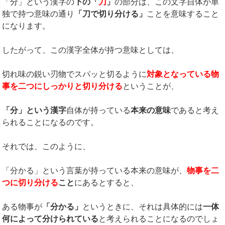
「分」という漢字の
下の「
刀
」
の部分は、この文字自体が単
独で持つ意味の通り
「刀で切り分ける」
ことを意味すること
になります。
したがって、この漢字全体が持つ意味としては、
切れ味の鋭い刃物でスパッと切るように
対象となっている物
事を二つにしっかりと切り分ける
ということが、
「分」という漢字
自体が持っている
本来の意味
であると考え
られることになるのです。
それでは、このように、
「分かる」という言葉が持っている本来の意味が、
物事を二
つに切り分ける
こと
にあるとすると、
ある物事が
「分かる」
というときに、それは具体的には
一体
何によって分けられている
と考えられることになるのでしょ