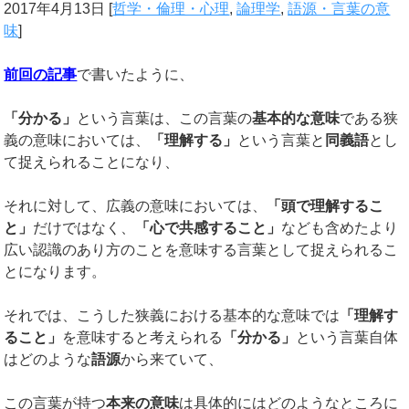
2017年4月13日
[
哲学・倫理・心理
,
論理学
,
語源・言葉の意
味
]
前回の記事
で書いたように、
「分かる」
という言葉は、この言葉の
基本的な意味
である狭
義の意味においては、
「理解する」
という言葉と
同義語
とし
て捉えられることになり、
それに対して、広義の意味においては、
「頭で理解するこ
と」
だけではなく、
「心で共感すること」
なども含めたより
広い認識のあり方のことを意味する言葉として捉えられるこ
とになります。
それでは、こうした狭義における基本的な意味では
「理解す
ること」
を意味すると考えられる
「分かる」
という言葉自体
はどのような
語源
から来ていて、
この言葉が持つ
本来の意味
は具体的にはどのようなところに