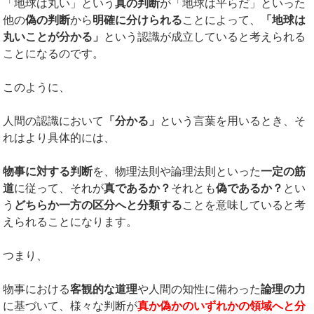
「地球は丸い」という
真の判断
が「地球は平らだ」といった
他の
偽の判断
から
明確に分けられる
ことによって、
「地球は
丸いことが分かる」
という認識が成立していると考えられる
ことになるのです。
このように、
人間の認識において
「分かる」
という言葉を用いるとき、そ
れはより具体的には、
物事に対する判断
を、物理法則や論理法則といった
一定の筋
道
に従って、それが
真であるか？
それとも
偽であるか？
とい
う
どちらか一方の区分へと分類する
ことを意味していると考
えられることになります。
つまり、
物事における
客観的な道理
や人間の知性に備わった
論理の力
に基づいて、様々な判断が
真か偽かのいずれかの領域へと分