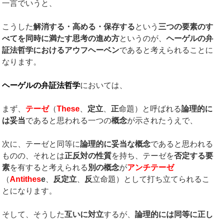
一言でいうと、
こうした
解消する・高める・保存する
という
三つの要素のす
べてを同時に満たす思考の進め方
というのが、
ヘーゲルの弁
証法哲学におけるアウフヘーベン
であると考えられることに
なります。
ヘーゲルの弁証法哲学
においては、
まず、
テーゼ
（
These
、
定立
、
正
命題）と呼ばれる
論理的に
は妥当
であると思われる一つの
概念
が示されたうえで、
次に、テーゼと同等に
論理的に妥当な概念
であると思われる
ものの、それとは
正反対の性質
を持ち、テーゼを
否定する要
素
を有すると考えられる
別の概念
が
アンチテーゼ
（
Antithes
e
、
反定立
、
反
立命題）として打ち立てられるこ
とになります。
そして、そうした
互いに対立
するが、
論理的には同等に正し