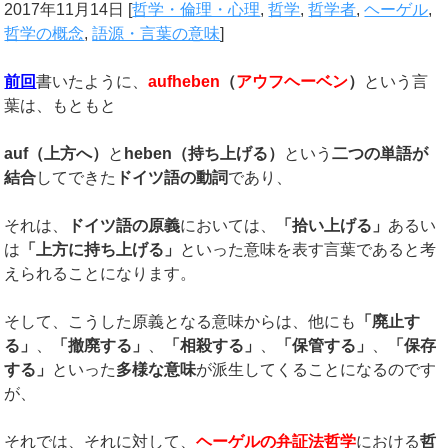
2017年11月14日
[
哲学・倫理・心理
,
哲学
,
哲学者
,
ヘーゲル
,
哲学の概念
,
語源・言葉の意味
]
前回
書いたように、
aufheben
（
アウフヘーベン
）
という言
葉は、もともと
auf
（上方へ）
と
heben
（持ち上げる）
という
二つの単語が
結合
してできた
ドイツ語の動詞
であり、
それは、
ドイツ語の原義
においては、
「拾い上げる」
あるい
は
「上方に持ち上げる」
といった意味を表す言葉であると考
えられることになります。
そして、こうした原義となる意味からは、他にも
「廃止す
る」
、
「撤廃する」
、
「相殺する」
、
「保管する」
、
「保存
する」
といった
多様な意味
が派生してくることになるのです
が、
それでは、それに対して、
ヘーゲルの弁証法哲学
における
哲