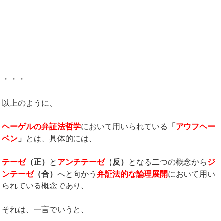
・・・
以上のように、
ヘーゲルの弁証法哲学
において用いられている
「
アウフヘー
ベン
」
とは、具体的には、
テーゼ
（正）
と
アンチテーゼ
（反）
となる二つの概念から
ジ
ンテーゼ
（合）
へと向かう
弁証法的な論理展開
において用い
られている概念であり、
それは、一言でいうと、