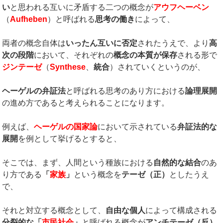
い
と思われる互いに矛盾する二つの概念が
アウフヘーベン
（
Aufheben
）と呼ばれる
思考の働き
によって、
両者の概念自体は
いったん互いに否定
されたうえで、より
高
次の段階
において、それぞれの
概念の本質が保存
される形で
ジンテーゼ
（
Synthese
、
統合
）されていくというのが、
ヘーゲルの弁証法
と呼ばれる思考のあり方における
論理展開
の進め方であると考えられることになります。
例えば、
ヘーゲルの国家論
において示されている
弁証法的な
展開
を例として挙げるとすると、
そこでは、まず、人間という種族における
自然的な結合
のあ
り方である
「
家族
」
という概念を
テーゼ（正）
としたうえ
で、
それと対立する概念として、
自由な個人
によって構成される
分裂的な「
市民社会
」
と呼ばれる概念が
アンチテーゼ（反）