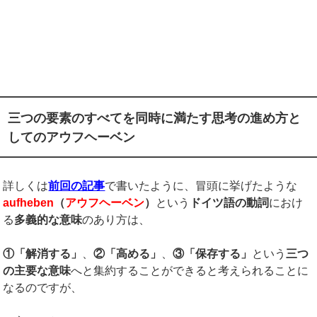
三つの要素のすべてを同時に満たす思考の進め方と
してのアウフヘーベン
詳しくは
前回の記事
で書いたように、冒頭に挙げたような
aufheben
（
アウフヘーベン
）
という
ドイツ語の動詞
におけ
る
多義的な意味
のあり方は、
①「解消する」
、
②「高める」
、
③「保存する」
という
三つ
の主要な意味
へと集約することができると考えられることに
なるのですが、