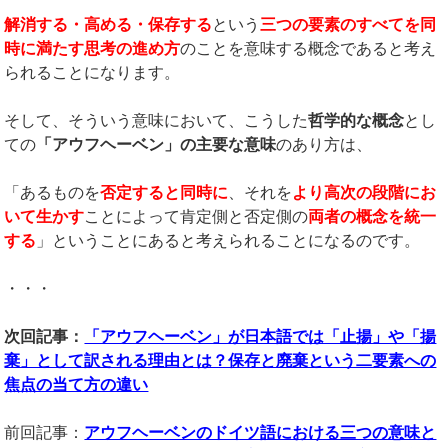
解消する・高める・保存する
という
三つの要素のすべてを同
時に満たす思考の進め方
のことを意味する概念であると考え
られることになります。
そして、そういう意味において、こうした
哲学的な概念
とし
ての
「アウフヘーベン」の主要な意味
のあり方は、
「あるものを
否定すると同時に
、それを
より高次の段階にお
いて生かす
ことによって肯定側と否定側の
両者の概念を統一
する
」ということにあると考えられることになるのです。
・・・
次回記事：
「アウフヘーベン」が日本語では「止揚」や「揚
棄」として訳される理由とは？保存と廃棄という二要素への
焦点の当て方の違い
前回記事：
アウフヘーベンのドイツ語における三つの意味と