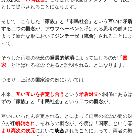
として提示されることになります。
そして、こうした
「家族」
と
「市民社会」
という
互いに矛盾
する二つの概念
が、
アウフヘーベン
と呼ばれる思考の働きに
よって新たな形において
ジンテーゼ（統合）
されることによ
って、
そうした両者の概念の
発展的解消
によって生じるのが
「
国
家
」
と呼ばれる概念であると説明されることになります。
つまり、上記の国家論の例においては、
本来、
互い互いを否定し合う
という
矛盾対立
の関係にあるは
ずの
「家族」
と
「市民社会」
という
二つの概念
が、
互いにいったん否定されることによって両者の概念の間の対
立が
①
解消され
、それらの概念が、今度は
「国家」
という
②
より高次の次元
において
統合
されることによって、両者の概