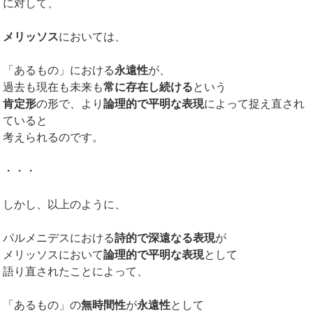
に対して、
メリッソス
においては、
「あるもの」における
永遠性
が、
過去も現在も未来も
常に存在し続ける
という
肯定形
の形で、より
論理的で平明な表現
によって捉え直され
ていると
考えられるのです。
・・・
しかし、以上のように、
パルメニデスにおける
詩的で深遠なる表現
が
メリッソスにおいて
論理的で平明な表現
として
語り直されたことによって、
「あるもの」の
無時間性
が
永遠性
として