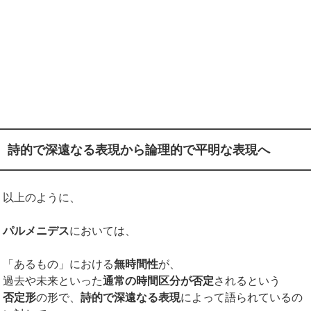
詩的で深遠なる表現から論理的で平明な表現へ
以上のように、
パルメニデス
においては、
「あるもの」における
無時間性
が、
過去や未来といった
通常の時間区分が否定
されるという
否定形
の形で、
詩的で深遠なる表現
によって語られているの