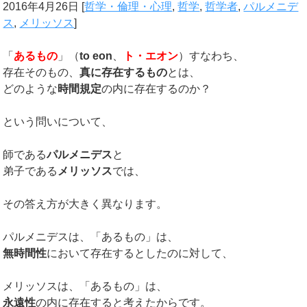
2016年4月26日
[
哲学・倫理・心理
,
哲学
,
哲学者
,
パルメニデ
ス
,
メリッソス
]
「
あるもの
」（
to eon
、
ト・エオン
）すなわち、
存在そのもの、
真に存在するもの
とは、
どのような
時間規定
の内に存在するのか？
という問いについて、
師である
パルメニデス
と
弟子である
メリッソス
では、
その答え方が大きく異なります。
パルメニデスは、「あるもの」は、
無時間性
において存在するとしたのに対して、
メリッソスは、「あるもの」は、
永遠性
の内に存在すると考えたからです。