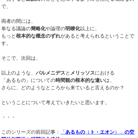
で、
両者の間には、
単なる議論の
簡略化
や論理の
明瞭化
以上に、
もっと
根本的な概念のずれ
があると考えられるということで
す。
そこで、次回は、
以上のような、
パルメニデス
と
メリッソス
における
「あるもの」についての
時間観の根本的な違い
は、
さらに、どのようなところから来ていると言えるのか？
ということについて考えていきたいと思います。
・・・
このシリーズの前回記事：
「
あるもの
（
ト・エオン
）」
の空