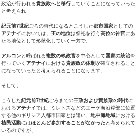
政治が行われる
貴族政へと移行
していくことになっていった
と考えられ、
紀元前7世紀
ごろの時代になるとこうした
都市国家
としての
アテナイ
においては、
王の地位
は祭祀を行う
高位の神官
にあ
たる地位として形骸化していく一方で、
アルコン
と呼ばれる
複数の執政官
を中心として
国家の統治
を
行っていく
アテナイ
における
貴族政の体制
が確立されること
になっていったと考えられることになります。
そして、
こうした
紀元前7世紀
ごろまでの
王政および貴族政の時代
に
おける
アテナイ
では、ミレトスなどのエーゲ海沿岸部に位置
する他のギリシア人都市国家とは違い、
地中海地域
における
植民活動
には
ほとんど参加することがなかった
と考えられて
いるのですが、