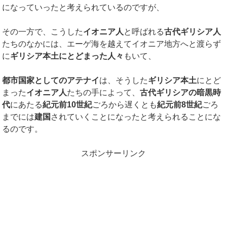
になっていったと考えられているのですが、
その一方で、こうした
イオニア人
と呼ばれる
古代ギリシア人
たちのなかには、エーゲ海を越えてイオニア地方へと渡らず
に
ギリシア本土にとどまった人々
もいて、
都市国家としてのアテナイ
は、そうした
ギリシア本土
にとど
まった
イオニア人
たちの手によって、
古代ギリシアの暗黒時
代
にあたる
紀元前
10
世紀
ごろから遅くとも
紀元前
8
世紀
ごろ
までには
建国
されていくことになったと考えられることにな
るのです。
スポンサーリンク