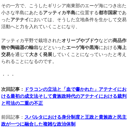
その一方で、こうしたギリシア南東部のエーゲ海につき出た
小さな半島にあたる
アッティカ半島
に位置する
都市国家
であ
った
アテナイ
においては、そうした立地条件を生かして交易
活動へと力を入れていくことになり、
アッティカ平野で栽培された
オリーブやブドウ
などの
商品作
物や陶磁器の輸出
などといった
エーゲ海や黒海
における
海上
交易
を通じて
大きく発展
していくことになっていったと考え
られることになるのです。
・・・
次回記事：
ドラコンの立法と「血で書かれた」アテナイにお
ける最初の成文法そして貴族政時代のアテナイにおける裁判
と司法の二重の不正
前回記事：
スパルタにおける身分制度と王政と貴族政と民主
政が一つに融合した複雑な政治体制