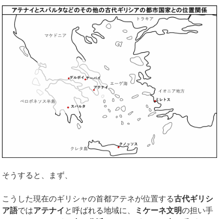
そうすると、まず、
こうした現在のギリシャの首都アテネが位置する
古代ギリシ
ア語
では
アテナイ
と呼ばれる地域に、
ミケーネ文明
の担い手