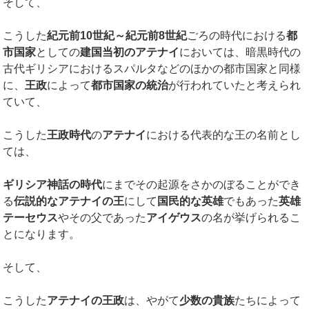
そして、
こうした
紀元前10世紀～紀元前8世紀
ごろの時代における
都
市国家
としての
建国当初のアテナイ
においては、暗黒時代の
古代ギリシアにおけるスパルタなどのほかの都市国家と同様
に、
王政
によって
都市国家の統治
が行われていたと考えられ
ていて、
こうした
王政時代
の
アテナイ
における代表的な王の名前とし
ては、
ギリシア神話の時代
にまでその起源をさかのぼることができ
る
伝説的なアテナイの王
にして
国民的な英雄
でもあった
英雄
テーセウス
やその父であった
アイゲウス
の名が挙げられるこ
とになります。
そして、
こうした
アテナイの王政
は、やがて
少数の貴族
たちによって