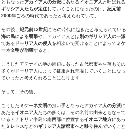
ともなった
アカイア人の分派
にあたる
イオニア人
と呼ばれる
ギリシア人たちが定住
していくことになったのは、
紀元前
2000
年
ごろの時代であったと考えられていて、
その後、
紀元前
12
世紀
ごろの時代に起きたと考えられている
海の民による襲撃
や、アカイア人とは
別のギリシア人の一派
である
ドーリア人の侵入
を相次いで受けることによって
ミケ
ーネ文明が崩壊
すると、
こうしたアテナイの地の周辺にあった古代都市や村落もその
多くがドーリア人によって征服され荒廃していくことになっ
ていったと考えられることになります。
そして、その後、
こうした
ミケーネ文明
の担い手となった
アカイア人の分派
に
あたる
イオニア人
たちの多くは、その名前の由来ともなって
いるアナトリア半島の南西部に位置する
イオニア地方
にあっ
た
ミレトス
などの
ギリシア人諸都市へと移り住んでいく
こと