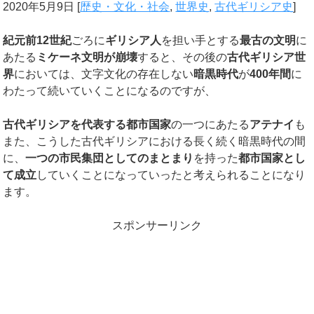
2020年5月9日
[
歴史・文化・社会
,
世界史
,
古代ギリシア史
]
紀元前
12
世紀
ごろに
ギリシア人
を担い手とする
最古の文明
に
あたる
ミケーネ文明が崩壊
すると、その後の
古代ギリシア世
界
においては、文字文化の存在しない
暗黒時代
が
400
年間
に
わたって続いていくことになるのですが、
古代ギリシアを代表する都市国家
の一つにあたる
アテナイ
も
また、こうした古代ギリシアにおける長く続く暗黒時代の間
に、
一つの市民集団としてのまとまり
を持った
都市国家とし
て成立
していくことになっていったと考えられることになり
ます。
スポンサーリンク