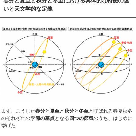
春分と夏至と秋分と冬至における具体的な特徴の違
いと天文学的な定義
まず、こうした
春分
と
夏至
と
秋分
と
冬至
と呼ばれる春夏秋冬
のそれぞれの
季節の基点
となる
四つの節気
のうち、はじめに
挙げた