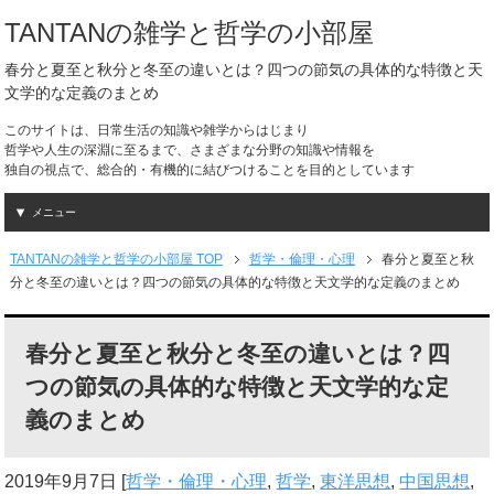
TANTANの雑学と哲学の小部屋
春分と夏至と秋分と冬至の違いとは？四つの節気の具体的な特徴と天
文学的な定義のまとめ
このサイトは、日常生活の知識や雑学からはじまり
哲学や人生の深淵に至るまで、さまざまな分野の知識や情報を
独自の視点で、総合的・有機的に結びつけることを目的としています
メニュー
TANTANの雑学と哲学の小部屋 TOP
哲学・倫理・心理
春分と夏至と秋
分と冬至の違いとは？四つの節気の具体的な特徴と天文学的な定義のまとめ
春分と夏至と秋分と冬至の違いとは？四
つの節気の具体的な特徴と天文学的な定
義のまとめ
2019年9月7日
[
哲学・倫理・心理
,
哲学
,
東洋思想
,
中国思想
,