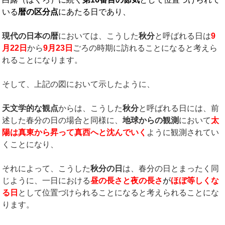
いる
暦の区分点
にあたる日であり、
現代の日本の暦
においては、こうした
秋分
と呼ばれる日は
9
月
22
日
から
9
月
23
日
ごろの時期に訪れることになると考えら
れることになります。
そして、上記の図において示したように、
天文学的な観点
からは、こうした
秋分
と呼ばれる日には、前
述した春分の日の場合と同様に、
地球からの観測
において
太
陽は真東から昇って真西へと沈んでいく
ように観測されてい
くことになり、
それによって、こうした
秋分の日
は、春分の日とまったく同
じように、一日における
昼の長さと夜の長さ
が
ほぼ等しくな
る日
として位置づけられることになると考えられることにな
ります。