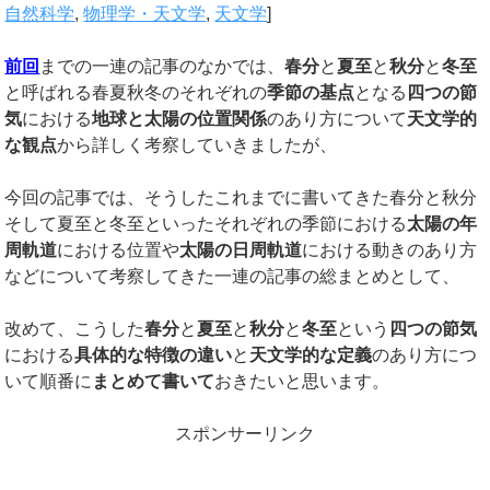
自然科学
,
物理学・天文学
,
天文学
]
前回
までの一連の記事のなかでは、
春分
と
夏至
と
秋分
と
冬至
と呼ばれる春夏秋冬のそれぞれの
季節の基点
となる
四つの節
気
における
地球と太陽の位置関係
のあり方について
天文学的
な観点
から詳しく考察していきましたが、
今回の記事では、そうしたこれまでに書いてきた春分と秋分
そして夏至と冬至といったそれぞれの季節における
太陽の年
周軌道
における位置や
太陽の日周軌道
における動きのあり方
などについて考察してきた一連の記事の総まとめとして、
改めて、こうした
春分
と
夏至
と
秋分
と
冬至
という
四つの節気
における
具体的な特徴の違い
と
天文学的な定義
のあり方につ
いて順番に
まとめて書いて
おきたいと思います。
スポンサーリンク