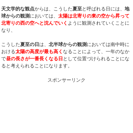
天文学的な観点
からは、こうした
夏至
と呼ばれる日には、
地
球からの観測
においては、
太陽は北寄りの東の空から昇って
北寄りの西の空へと沈んでいく
ように観測されていくことに
なり、
こうした
夏至の日
は、
北半球からの観測
においては南中時に
おける
太陽の高度が最も高く
なることによって、一年のなか
で
昼の長さが一番長く
なる日
として位置づけられることにな
ると考えられることになります。
スポンサーリンク