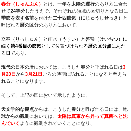
春分（しゅんぶん）
とは、一年を
太陽の運行
のあり方に合わ
せて
24
等分
したうえで、それぞれの領域の区切りとなる日に
季節を表す名前
を付けた
二十四節気（にじゅうしせっき）
と
呼ばれる
暦の区分
のあり方において、
立春（りっしゅん）と雨水（うすい）と啓蟄（けいちつ）に
続く
第
4
番目の節気
として位置づけられる
暦の区分点
にあた
る日であり、
現代の日本の暦
においては、こうした
春分
と呼ばれる日は
3
月
20
日
から
3
月
21
日
ごろの時期に訪れることになると考えら
れることになります。
そして、上記の図において示したように、
天文学的な観点
からは、こうした
春分
と呼ばれる日には、
地
球からの観測
においては、
太陽は真東から昇って真西へと沈
んでいく
ように観測されていくことになり、