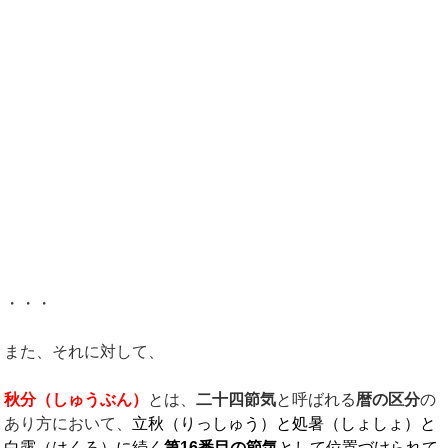
・・・
また、それに対して、
秋分（しゅうぶん）
とは、
二十四節気
と呼ばれる
暦の区分
の
あり方において、
立秋（りっしゅう）と処暑（しょしょ）と
白露（はくろ）に続く
第
16
番目の節気
として位置づけられて