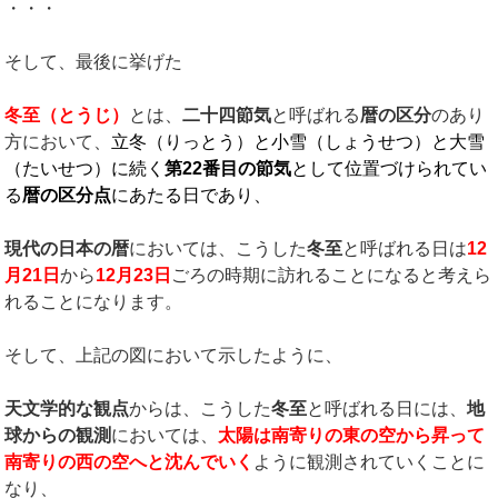
・・・
そして、最後に挙げた
冬至（とうじ）
とは、
二十四節気
と呼ばれる
暦の区分
のあり
方において、
立冬（りっとう）と小雪（しょうせつ）と大雪
（たいせつ）に続く
第
22
番目の節気
として位置づけられてい
る
暦の区分点
にあたる日であり、
現代の日本の暦
においては、こうした
冬至
と呼ばれる日は
12
月
21
日
から
12
月
23
日
ごろの時期に訪れることになると考えら
れることになります。
そして、上記の図において示したように、
天文学的な観点
からは、こうした
冬至
と呼ばれる日には、
地
球からの観測
においては、
太陽は南寄りの東の空から昇って
南寄りの西の空へと沈んでいく
ように観測されていくことに
なり、