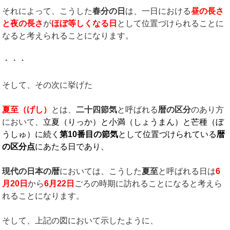
それによって、こうした
春分の日
は、一日における
昼の長さ
と夜の長さ
が
ほぼ等しくなる日
として位置づけられることに
なると考えられることになります。
・・・
そして、その次に挙げた
夏至（げし）
とは、
二十四節気
と呼ばれる
暦の区分
のあり方
において、
立夏（りっか）と小満（しょうまん）と芒種（ぼ
うしゅ）に続く
第
10
番目の節気
として位置づけられている
暦
の区分点
にあたる日であり、
現代の日本の暦
においては、こうした
夏至
と呼ばれる日は
6
月
20
日
から
6
月
22
日
ごろの時期に訪れることになると考えら
れることになります。
そして、上記の図において示したように、