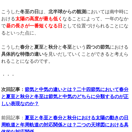
こうした
冬至の日
は、
北半球からの観測
においては南中時に
おける
太陽の高度が最も低く
なることによって、一年のなか
で
昼の長さが一番短く
なる日
として位置づけられることにな
るといった点に、
こうした
春分
と
夏至
と
秋分
と
冬至
という
四つの節気
における
具体的な特徴の違い
を見いだしていくことができると考えら
れることになるのです。
・・・
次回記事：
節気と中気の違いとは？二十四節気において春分
と夏至と秋分と冬至は節気と中気のどちらに分類するのが正
しい表現なのか？
前回記事：
夏至と冬至と春分と秋分における太陽の動きの日
周軌道と年周軌道の対応関係とは？二つの天球図における具
体的な対応関係