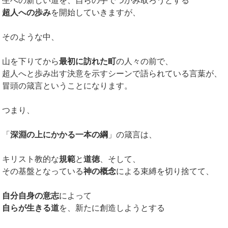
生への新しい道を、自らの手でつかみ取ろうとする
超人への歩み
を開始していきますが、
そのような中、
山を下りてから
最初に訪れた町
の人々の前で、
超人へと歩み出す決意を示すシーンで語られている言葉が、
冒頭の箴言ということになります。
つまり、
「
深淵の上にかかる一本の綱
」の箴言は、
キリスト教的な
規範
と
道徳
、そして、
その基盤となっている
神の概念
による束縛を切り捨てて、
自分自身の意志
によって
自らが生きる道
を、新たに創造しようとする