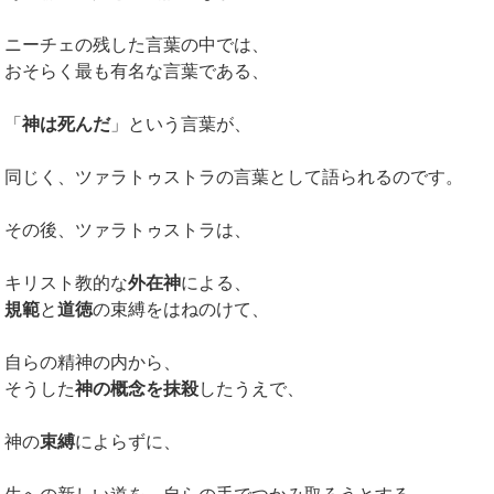
ニーチェの残した言葉の中では、
おそらく最も有名な言葉である、
「
神は死んだ
」という言葉が、
同じく、ツァラトゥストラの言葉として語られるのです。
その後、ツァラトゥストラは、
キリスト教的な
外在神
による、
規範
と
道徳
の束縛をはねのけて、
自らの精神の内から、
そうした
神の概念を抹殺
したうえで、
神の
束縛
によらずに、