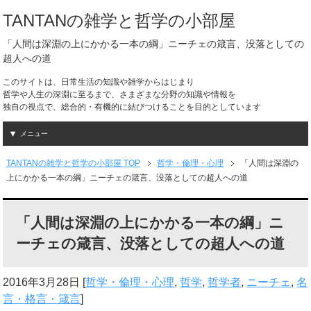
TANTANの雑学と哲学の小部屋
「人間は深淵の上にかかる一本の綱」ニーチェの箴言、没落としての
超人への道
このサイトは、日常生活の知識や雑学からはじまり
哲学や人生の深淵に至るまで、さまざまな分野の知識や情報を
独自の視点で、総合的・有機的に結びつけることを目的としています
メニュー
TANTANの雑学と哲学の小部屋 TOP
哲学・倫理・心理
「人間は深淵の
上にかかる一本の綱」ニーチェの箴言、没落としての超人への道
「人間は深淵の上にかかる一本の綱」ニ
ーチェの箴言、没落としての超人への道
2016年3月28日
[
哲学・倫理・心理
,
哲学
,
哲学者
,
ニーチェ
,
名
言・格言・箴言
]