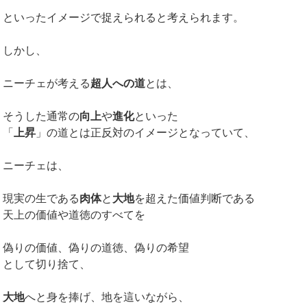
といったイメージで捉えられると考えられます。
しかし、
ニーチェが考える
超人への道
とは、
そうした通常の
向上
や
進化
といった
「
上昇
」の道とは正反対のイメージとなっていて、
ニーチェは、
現実の生である
肉体
と
大地
を超えた価値判断である
天上の価値や道徳のすべてを
偽りの価値、偽りの道徳、偽りの希望
として切り捨て、
大地
へと身を捧げ、地を這いながら、