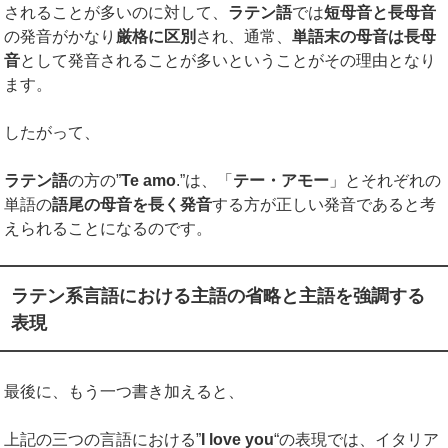
されることが多いのに対して、
ラテン語
では
短母音と長母音
の発音がかなり
厳格に区別
され、通常、
単語末の母音は長母
音
として発音されることが多いということがその理由となり
ます。
したがって、
ラテン語
の方の”
Te amo
.”は、「
テー・アモー
」とそれぞれの
単語の
語尾の母音を長く発音
する方が正しい発音であると考
えられることになるのです。
ラテン系言語における主語の省略と主語を強調する
表現
最後に、もう一つ書き加えると、
上記の三つの言語における”
I love you
“の表現では、イタリア