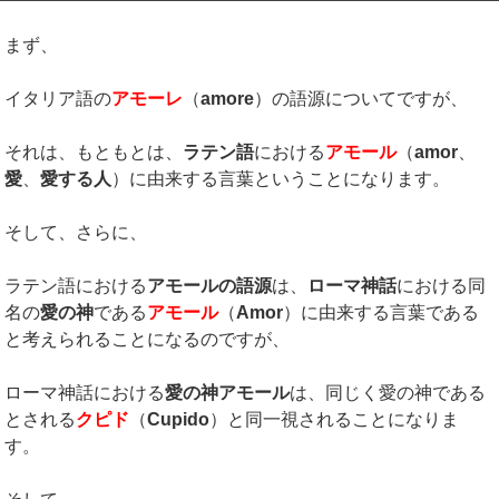
まず、
イタリア語の
アモーレ
（
amore
）の語源についてですが、
それは、もともとは、
ラテン語
における
アモール
（
amor
、
愛
、
愛する人
）に由来する言葉ということになります。
そして、さらに、
ラテン語における
アモールの語源
は、
ローマ神話
における同
名の
愛の神
である
アモール
（
Amor
）に由来する言葉である
と考えられることになるのですが、
ローマ神話における
愛の神アモール
は、同じく愛の神である
とされる
クピド
（
Cupido
）と同一視されることになりま
す。