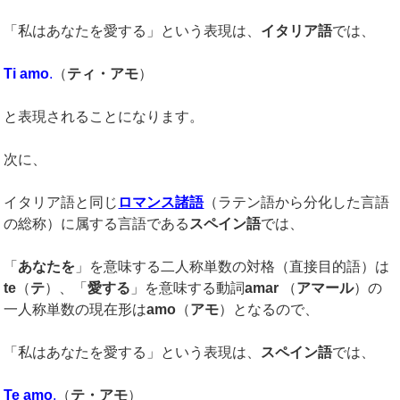
「私はあなたを愛する」という表現は、
イタリア語
では、
Ti amo
.
（
ティ・アモ
）
と表現されることになります。
次に、
イタリア語と同じ
ロマンス諸語
（ラテン語から分化した言語
の総称）に属する言語である
スペイン語
では、
「
あなたを
」を意味する二人称単数の対格（直接目的語）は
te
（
テ
）、「
愛する
」を意味する動詞
amar
（
アマール
）の
一人称単数の現在形は
amo
（
アモ
）となるので、
「私はあなたを愛する」という表現は、
スペイン語
では、
Te amo
.
（
テ・アモ
）