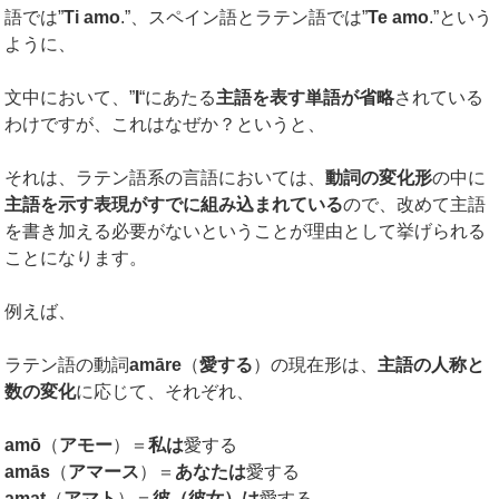
語では”
Ti amo
.”、スペイン語とラテン語では”
Te amo
.”という
ように、
文中において、”
I
“にあたる
主語を表す単語が省略
されている
わけですが、これはなぜか？というと、
それは、ラテン語系の言語においては、
動詞の変化形
の中に
主語を示す表現がすでに組み込まれている
ので、改めて主語
を書き加える必要がないということが理由として挙げられる
ことになります。
例えば、
ラテン語の動詞
amāre
（
愛する
）の現在形は、
主語の人称と
数の変化
に応じて、それぞれ、
amō
（
アモー
）＝
私は
愛する
amās
（
アマース
）＝
あなたは
愛する
amat
（
アマト
）＝
彼（彼女）は
愛する