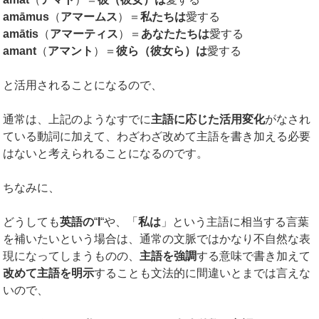
amāmus
（
アマームス
）＝
私たちは
愛する
amātis
（
アマーティス
）＝
あなたたちは
愛する
amant
（
アマント
）＝
彼ら（彼女ら）は
愛する
と活用されることになるので、
通常は、上記のようなすでに
主語に応じた活用変化
がなされ
ている動詞に加えて、わざわざ改めて主語を書き加える必要
はないと考えられることになるのです。
ちなみに、
どうしても
英語の
“
I
“や、「
私は
」という主語に相当する言葉
を補いたいという場合は、通常の文脈ではかなり不自然な表
現になってしまうものの、
主語を強調
する意味で書き加えて
改めて主語を明示
することも文法的に間違いとまでは言えな
いので、