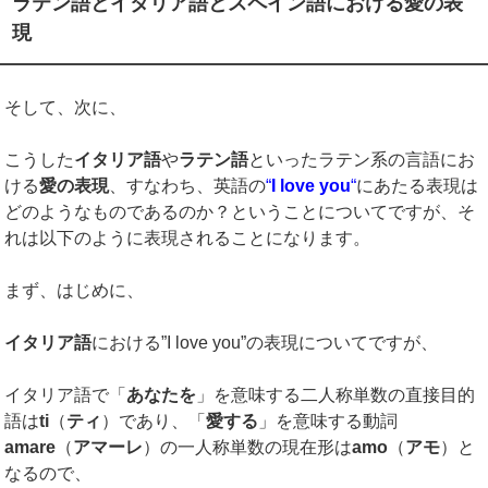
ラテン語とイタリア語とスペイン語における愛の表
現
そして、次に、
こうした
イタリア語
や
ラテン語
といったラテン系の言語にお
ける
愛の表現
、すなわち、英語の
“
I love you
“
にあたる表現は
どのようなものであるのか？ということについてですが、そ
れは以下のように表現されることになります。
まず、はじめに、
イタリア語
における”I love you”の表現についてですが、
イタリア語で「
あなたを
」を意味する二人称単数の直接目的
語は
ti
（
ティ
）であり、「
愛する
」を意味する動詞
amare
（
アマーレ
）の一人称単数の現在形は
amo
（
アモ
）と
なるので、