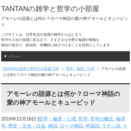
TANTANの雑学と哲学の小部屋
アモーレの語源とは何か？ローマ神話の愛の神アモールとキューピッ
ド
このサイトは、日常生活の知識や雑学からはじまり
哲学や人生の深淵に至るまで、さまざまな分野の知識や情報を
独自の視点で、総合的・有機的に結びつけることを目的としています
メニュー
TANTANの雑学と哲学の小部屋 TOP
哲学・倫理・心理
アモーレの語源
とは何か？ローマ神話の愛の神アモールとキューピッド
アモーレの語源とは何か？ローマ神話の
愛の神アモールとキューピッド
2016年12月16日
[
哲学・倫理・心理
,
哲学
,
哲学の概念
,
倫理
学
,
歴史・文化・社会
,
神話
,
ローマ神話
,
外国語
,
ラテン語
,
そ