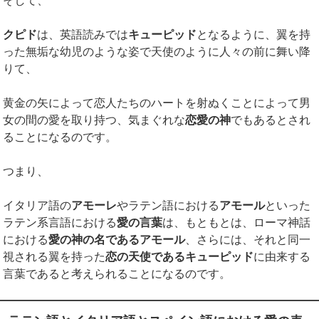
そして、
クピド
は、英語読みでは
キューピッド
となるように、翼を持
った無垢な幼児のような姿で天使のように人々の前に舞い降
りて、
黄金の矢によって恋人たちのハートを射ぬくことによって男
女の間の愛を取り持つ、気まぐれな
恋愛の神
でもあるとされ
ることになるのです。
つまり、
イタリア語の
アモーレ
やラテン語における
アモール
といった
ラテン系言語における
愛の言葉
は、もともとは、ローマ神話
における
愛の神の名であるアモール
、さらには、それと同一
視される翼を持った
恋の天使であるキューピッド
に由来する
言葉であると考えられることになるのです。