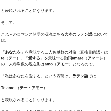
と表現されることになります。
そして、
これらのロマンス諸語の源流にある大本の
ラテン語
において
は、
「
あなたを
」を意味する二人称単数の対格（直接目的語）は
te
（
テー
）、「
愛する
」を意味する動詞
amare
（
アマーレ
）
の一人称単数の現在形は
amo
（
アモー
）となるので、
「私はあなたを愛する」という表現は、
ラテン語
では、
Te amo
.（
テー・アモー
）
と表現されることになります。