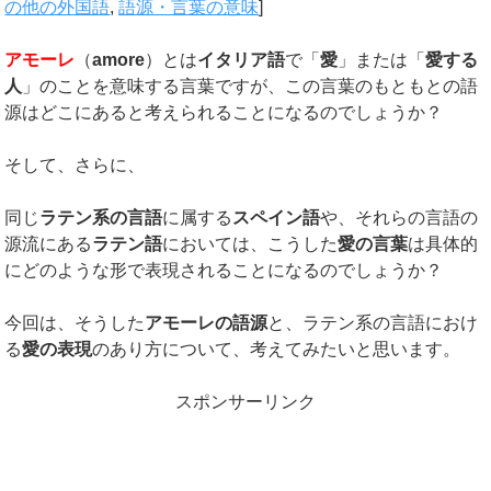
の他の外国語
,
語源・言葉の意味
]
アモーレ
（
amore
）とは
イタリア語
で「
愛
」または「
愛する
人
」のことを意味する言葉ですが、この言葉のもともとの語
源はどこにあると考えられることになるのでしょうか？
そして、さらに、
同じ
ラテン系の言語
に属する
スペイン語
や、それらの言語の
源流にある
ラテン語
においては、こうした
愛の言葉
は具体的
にどのような形で表現されることになるのでしょうか？
今回は、そうした
アモーレの語源
と、ラテン系の言語におけ
る
愛の表現
のあり方について、考えてみたいと思います。
スポンサーリンク