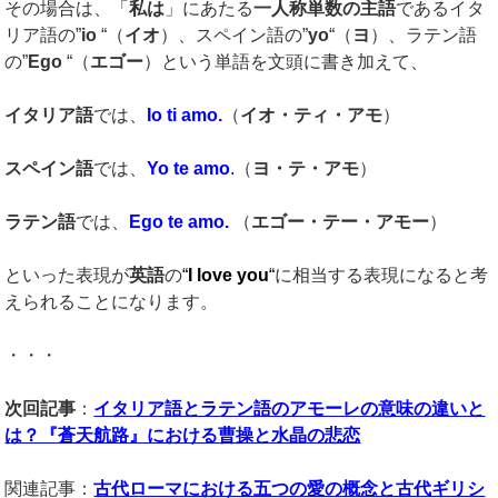
その場合は、「
私は
」にあたる
一人称単数の主語
であるイタ
リア語の”
io
“（
イオ
）、スペイン語の”
yo
“（
ヨ
）、ラテン語
の”
Ego
“（
エゴー
）という単語を文頭に書き加えて、
イタリア語
では、
Io ti amo.
（
イオ・ティ・アモ
）
スペイン語
では、
Yo te amo
.
（
ヨ・テ・アモ
）
ラテン語
では、
Ego te amo.
（
エゴー・テー・
アモー
）
といった表現が
英語
の
“
I love you
“
に相当する表現になると考
えられることになります。
・・・
次回記事
：
イタリア語とラテン語のアモーレの意味の違いと
は？『蒼天航路』における曹操と水晶の悲恋
関連記事：
古代ローマにおける五つの愛の概念と古代ギリシ