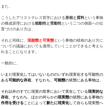
また、
こうしたアリストテレス哲学における
形相と質料
という事物
の構成原理における
能動性と受動性
という二つの側面への位
置づけのあり方は、
それと同様に、
現能態と可実態
という事物の様相のあり方に
ついての議論においても適用していくことができると考えら
れることになります。
一般的に、
いまだ現実化してはいないもののいずれ現実化する可能性の
ある
可能的な存在
、すなわち、
可能態
の状態にある事物は、
それ以外のすでに現実の世界において実在している
現実的な
存在
、すなわち、ほかの何らかの
現実態
の状態にある事物の
作用を受ける
ことによって
新たに現実化
して自らも現実態へ