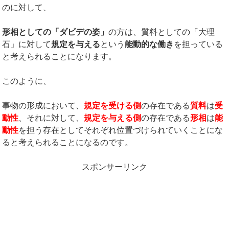
のに対して、
形相としての「ダビデの姿」
の方は、質料としての「大理
石」に対して
規定を与える
という
能動的な働き
を担っている
と考えられることになります。
このように、
事物の形成において、
規定を受ける側
の存在である
質料
は
受
動性
、それに対して、
規定を与える側
の存在である
形相
は
能
動性
を担う存在としてそれぞれ位置づけられていくことにな
ると考えられることになるのです。
スポンサーリンク