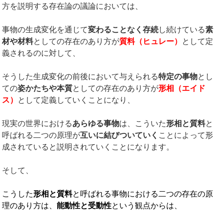
方を説明する存在論の議論においては、
事物の生成変化を通じて
変わることなく存続
し続けている
素
材や材料
としての存在のあり方が
質料（ヒュレー）
として定
義されるのに対して、
そうした生成変化の前後において与えられる
特定の事物
とし
ての
姿かたちや本質
としての存在のあり方が
形相（エイド
ス）
として定義していくことになり、
現実の世界における
あらゆる事物
は、こういた
形相と質料
と
呼ばれる二つの原理が
互いに結びついていく
ことによって形
成されていると説明されていくことになります。
そして、
こうした
形相と質料
と呼ばれる事物における二つの存在の原
理のあり方は、
能動性と受動性
という観点からは、