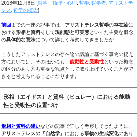
2018年12月6日
[
哲学・倫理・心理
,
哲学
,
哲学者
,
アリストテ
レス
,
哲学の概念
]
前回
までの一連の記事では、
アリストテレス哲学
の
存在論
に
おける
形相と質料
そして
現能態と可実態
といった主要な概念
の
具体的な意味
について詳しく考察してきましたが、
こうしたアリストテレスの存在論の議論に基づく事物の捉え
方においては、そのほかにも、
能動性と受動性
といった概念
の区分のあり方も重要な観点として取り上げていくことがで
きると考えられることになります。
形相（エイドス）と質料（ヒュレー）における能動
性と受動性の位置づけ
形相と質料の違い
などの記事で詳しく考察してきたように、
アリストテレスの『自然学』
における
事物の生成変化
のあり