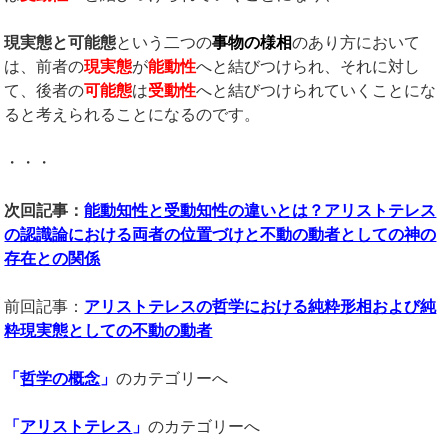
現実態と可能態
という二つの
事物の様相
のあり方において
は、前者の
現実態
が
能動性
へと結びつけられ、それに対し
て、後者の
可能態
は
受動性
へと結びつけられていくことにな
ると考えられることになるのです。
・・・
次回記事：
能動知性と受動知性の違いとは？アリストテレス
の認識論における両者の位置づけと不動の動者としての神の
存在との関係
前回記事：
アリストテレスの哲学における純粋形相および純
粋現実態としての不動の動者
「
哲学の概念
」
のカテゴリーへ
「
アリストテレス
」
のカテゴリーへ