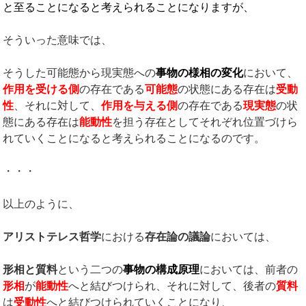
と至ることになると考えられることになりますが、
そういった意味では、
そうした可能態から現実態への
事物の様相の変化
において、
作用を受ける側
の存在である
可能態
の状態にある存在は
受動
性
、それに対して、
作用を与える側
の存在である
現実態
の状
態にある存在は
能動性
を担う存在としてそれぞれ位置づけら
れていくことになると考えられることになるのです。
・・・
以上のように、
アリストテレス哲学
における
存在論の議論
においては、
形相と質料
という二つの
事物の構成原理
においては、前者の
形相
が
能動性
へと結びつけられ、それに対して、後者の
質料
は
受動性
へと結びつけられていくことになり、