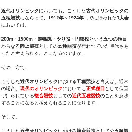
近代オリンピック
においても、こうした
古代オリンピックの
五種競技
にならって、
1912
年～
1924
年
までに行われた
3
大会
においては、
200m
・
1500m
・
走幅跳・やり投・円盤投
という
五つの種目
からなる
陸上競技
としての
五種競技
が行われていた時代もあ
ったと考えられることになるのですが、
その一方で、
こうした
近代オリンピック
における
五種競技
と言えば、通常
の場合、
現代のオリンピック
においても
正式種目
として位置
づけられている
複合競技
としての
近代五種競技
のことを意味
することになると考えられることになります。
そして、
こうした
近代オリンピック
における
複合競技
としての
五種競