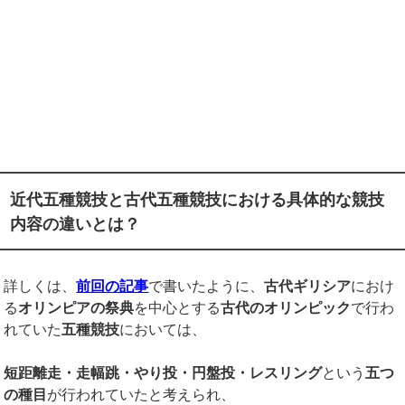
近代五種競技と古代五種競技における具体的な競技
内容の違いとは？
詳しくは、
前回の記事
で書いたように、
古代ギリシア
におけ
る
オリンピアの祭典
を中心とする
古代のオリンピック
で行わ
れていた
五種競技
においては、
短距離走・走幅跳・やり投・円盤投・レスリング
という
五つ
の種目
が行われていたと考えられ、