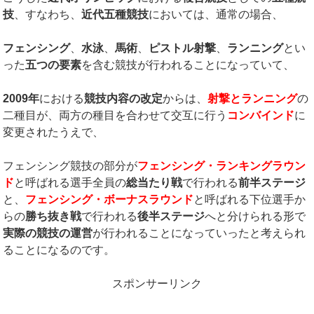
技
、すなわち、
近代五種競技
においては、通常の場合、
フェンシング
、
水泳
、
馬術
、
ピストル射撃
、
ランニング
とい
った
五つの要素
を含む競技が行われることになっていて、
2009
年
における
競技内容の改定
からは、
射撃とランニング
の
二種目が、両方の種目を合わせて交互に行う
コンバインド
に
変更されたうえで、
フェンシング競技の部分が
フェンシング・ランキングラウン
ド
と呼ばれる選手全員の
総当たり戦
で行われる
前半ステージ
と、
フェンシング・ボーナスラウンド
と呼ばれる下位選手か
らの
勝ち抜き戦
で行われる
後半ステージ
へと分けられる形で
実際の競技の運営
が行われることになっていったと考えられ
ることになるのです。
スポンサーリンク