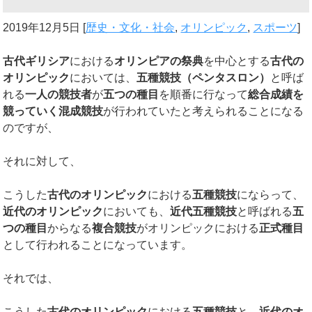
2019年12月5日
[
歴史・文化・社会
,
オリンピック
,
スポーツ
]
古代ギリシア
における
オリンピアの祭典
を中心とする
古代の
オリンピック
においては、
五種競技（ペンタスロン）
と呼ば
れる
一人の競技者
が
五つの種目
を順番に行なって
総合成績を
競っていく混成競技
が行われていたと考えられることになる
のですが、
それに対して、
こうした
古代のオリンピック
における
五種競技
にならって、
近代のオリンピック
においても、
近代五種競技
と呼ばれる
五
つの種目
からなる
複合競技
がオリンピックにおける
正式種目
として行われることになっています。
それでは、
こうした
古代のオリンピック
における
五種競技
と、
近代のオ