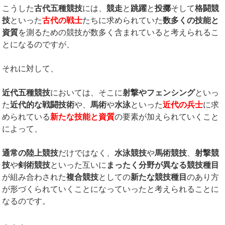
こうした
古代五種競技
には、
競走
と
跳躍
と
投擲
そして
格闘競
技
といった
古代の戦士
たちに求められていた
数多くの技能と
資質
を測るための競技が数多く含まれていると考えられるこ
とになるのですが、
それに対して、
近代五種競技
においては、そこに
射撃やフェンシング
といっ
た
近代的な戦闘技術
や、
馬術
や
水泳
といった
近代の兵士
に求
められている
新たな技能と資質
の要素が加えられていくこと
によって、
通常の陸上競技
だけではなく、
水泳競技
や
馬術競技
、
射撃競
技
や
剣術競技
といった互いに
まったく分野が異なる競技種目
が組み合わされた
複合競技
としての
新たな競技種目
のあり方
が形づくられていくことになっていったと考えられることに
なるのです。