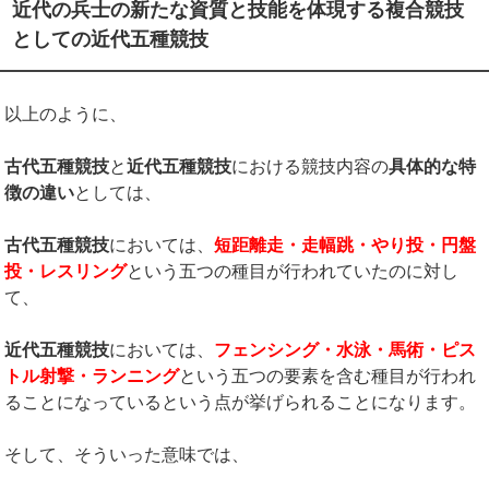
近代の兵士の新たな資質と技能を体現する複合競技
としての近代五種競技
以上のように、
古代五種競技
と
近代五種競技
における競技内容の
具体的な特
徴の違い
としては、
古代五種競技
においては、
短距離走・走幅跳・やり投・円盤
投・レスリング
という五つの種目が行われていたのに対し
て、
近代五種競技
においては、
フェンシング・水泳・馬術・ピス
トル射撃・ランニング
という五つの要素を含む種目が行われ
ることになっているという点が挙げられることになります。
そして、そういった意味では、