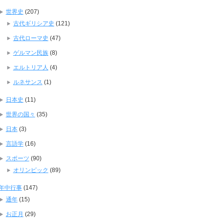
世界史
(207)
古代ギリシア史
(121)
古代ローマ史
(47)
ゲルマン民族
(8)
エルトリア人
(4)
ルネサンス
(1)
日本史
(11)
世界の国々
(35)
日本
(3)
言語学
(16)
スポーツ
(90)
オリンピック
(89)
年中行事
(147)
通年
(15)
お正月
(29)