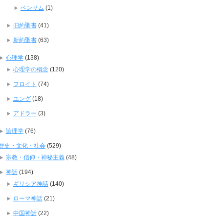
ベンサム
(1)
旧約聖書
(41)
新約聖書
(63)
心理学
(138)
心理学の概念
(120)
フロイト
(74)
ユング
(18)
アドラー
(3)
論理学
(76)
歴史・文化・社会
(529)
宗教・信仰・神秘主義
(48)
神話
(194)
ギリシア神話
(140)
ローマ神話
(21)
中国神話
(22)