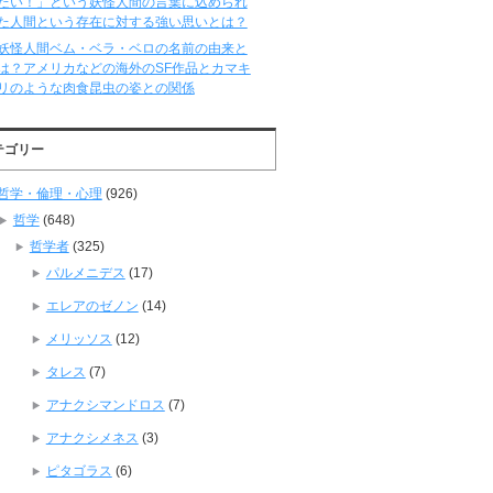
たい！」という妖怪人間の言葉に込められ
た人間という存在に対する強い思いとは？
妖怪人間ベム・ベラ・ベロの名前の由来と
は？アメリカなどの海外のSF作品とカマキ
リのような肉食昆虫の姿との関係
テゴリー
哲学・倫理・心理
(926)
哲学
(648)
哲学者
(325)
パルメニデス
(17)
エレアのゼノン
(14)
メリッソス
(12)
タレス
(7)
アナクシマンドロス
(7)
アナクシメネス
(3)
ピタゴラス
(6)