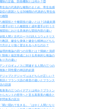
機制の定義、防衛機制とは何か？㉛
寄生虫の代表的な種類のまとめ、寄生虫感
染症の原因となる56種類の代表的な寄生虫
の種類
八種競技と十種競技の違いとは？18歳未満
の選手が行う八種競技と成年選手が行う十
種競技における具体的な競技内容の違い
妖怪人間と古代ローマの詩人ユウェナリス
の教訓、健全な身体と健全な精神はどちら
の方がより強く望まれるべきなのか？
論理的推論の四つの分類とは？帰納と演繹
と類推と仮説形成における具体的な推論の
あり方の違い
アンドロギュノスに関連する人間の三つの
種族と同性愛の神話的起源
デジャブとデジャヴュはどちらが正しい？
英語とフランス語の発音の違いとフランス
語の語源
真善美の三つのイデアとは何か？プラトン
からカントの哲学へと至る真善美の概念と
学問体系の区分
「闇に隠れて生きる」「はやく人間になり