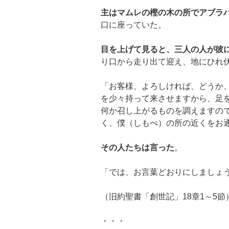
主はマムレの樫の木の所でアブラ
口に座っていた。
目を上げて見ると、三人の人が彼
り口から走り出て迎え、地にひれ
「お客様、よろしければ、どうか
を少々持って来させますから、足
何か召し上がるものを調えますの
く、僕（しもべ）の所の近くをお
その人たちは言った
。
「では、お言葉どおりにしましょ
（旧約聖書「創世記」18章1～5節
・・・