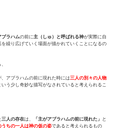
アブラハム
の前に
主（しゅ）と呼ばれる神
が実際に自
話を繰り広げていく場面が描かれていくことになるの
ら、
が、アブラハムの前に現れた時には
三人の別々の人物
という少し奇妙な描写がなされていると考えられるこ
た
三人の存在
は、
「主がアブラハムの前に現れた」
と
のうちの一人は神の仮の姿
であると考えられるもの