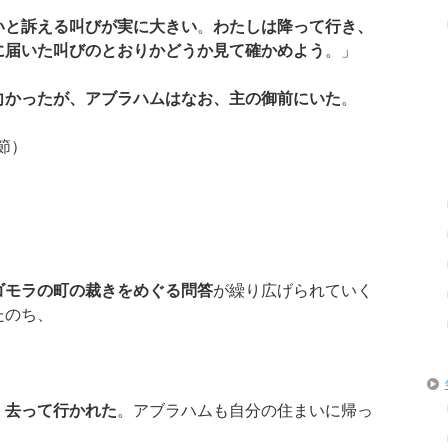
いと訴える叫びが実に大きい
。
わたしは降って行き、
に届いた叫びのとおりかどうか見て確かめよう
。」
向かったが、アブラハムはなお、主の御前にいた
。
節）
ゴモラの町の裁きをめぐる問答
が繰り広げられていく
たのち、
、去って行かれた
。アブラハムも自分の住まいに帰っ