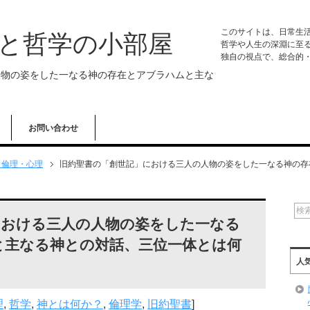
このサイトは、日常生
学と哲学の小部屋
哲学や人生の深淵に至
独自の視点で、総合的
人物の姿をした一なる神の存在とアブラハムと主な
お問い合わせ
・倫理・心理
旧約聖書の「創世記」における三人の人物の姿をした一なる神の存
における三人の人物の姿をした一なる
と主なる神との対話、三位一体とは何
人
理
,
哲学
,
神とは何か？
,
倫理学
,
旧約聖書
]