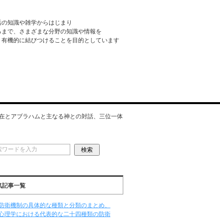
活の知識や雑学からはじまり
るまで、さまざまな分野の知識や情報を
・有機的に結びつけることを目的としています
在とアブラハムと主なる神との対話、三位一体
気記事一覧
防衛機制の具体的な種類と分類のまとめ、
心理学における代表的な二十四種類の防衛