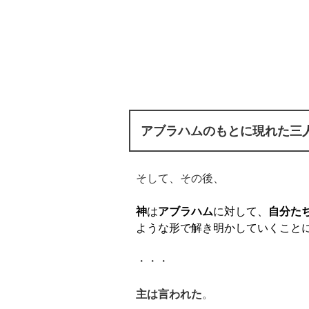
アブラハムのもとに現れた三
そして、その後、
神
は
アブラハム
に対して、
自分た
ような形で解き明かしていくこと
・・・
主は言われた
。