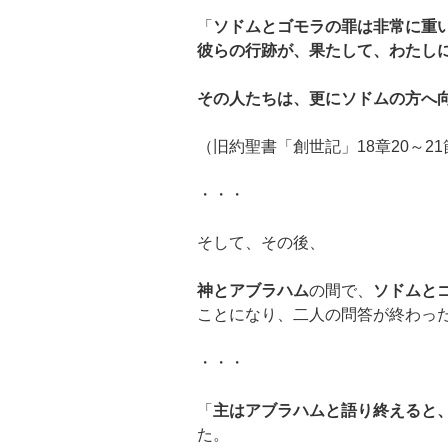
「
ソドムとゴモラの罪は非常に重
彼らの行跡が、果たして、わたし
その人たちは、更にソドムの方へ
（旧約聖書「創世記」18章20～21
・・・
そして、その後、
神とアブラハム
の間で、
ソドムと
ことになり、二人の問答が終わっ
・・・
「
主はアブラハムと語り終えると
た。