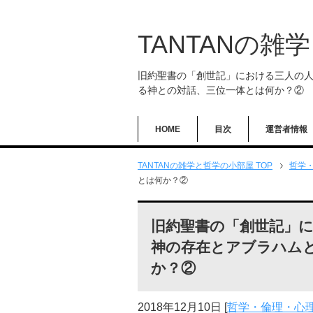
TANTANの雑
旧約聖書の「創世記」における三人の
る神との対話、三位一体とは何か？②
HOME
目次
運営者情報
TANTANの雑学と哲学の小部屋 TOP
哲学
とは何か？②
旧約聖書の「創世記」
神の存在とアブラハム
か？②
2018年12月10日
[
哲学・倫理・心