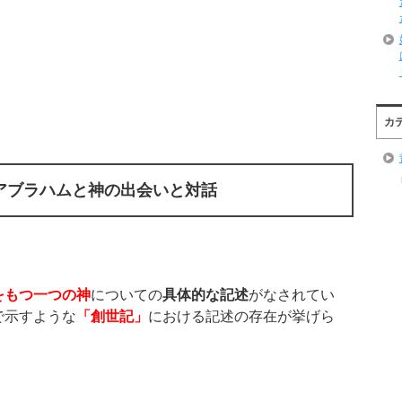
カ
アブラハムと神の出会いと対話
をもつ一つの神
についての
具体的な記述
がなされてい
で示すような
「創世記」
における記述の存在が挙げら