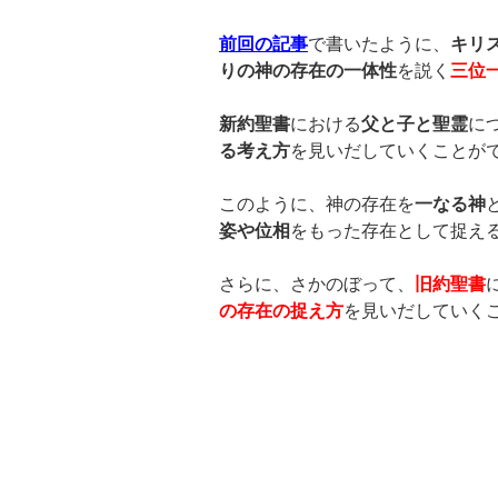
前回の記事
で書いたように、
キリ
りの神の存在の一体性
を説く
三位
新約聖書
における
父と子と聖霊
に
る考え方
を見いだしていくことが
このように、神の存在を
一なる神
姿や位相
をもった存在として捉え
さらに、さかのぼって、
旧約聖書
の存在の捉え方
を見いだしていく