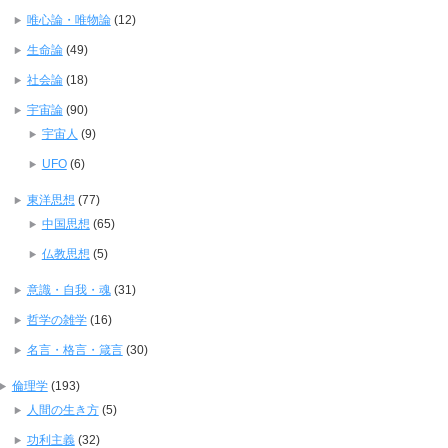
唯心論・唯物論
(12)
生命論
(49)
社会論
(18)
宇宙論
(90)
宇宙人
(9)
UFO
(6)
東洋思想
(77)
中国思想
(65)
仏教思想
(5)
意識・自我・魂
(31)
哲学の雑学
(16)
名言・格言・箴言
(30)
倫理学
(193)
人間の生き方
(5)
功利主義
(32)