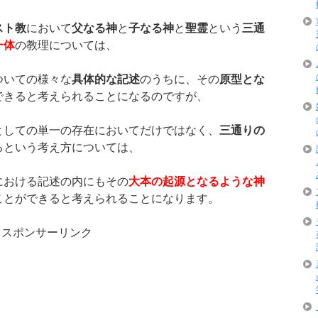
スト教
において
父なる神
と
子なる神
と
聖霊
という
三通
一体
の教理については、
ついての様々な
具体的な記述
のうちに、その
原型とな
できると考えられることになるのですが、
としての単一の存在においてだけではなく、
三通りの
るという考え方については、
における記述の内にもその
大本の起源となるような神
ことができると考えられることになります。
スポンサーリンク