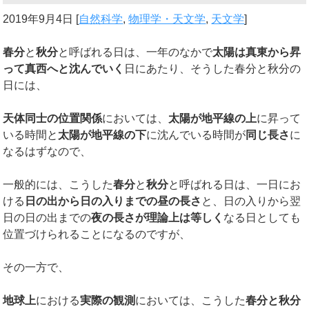
2019年9月4日
[
自然科学
,
物理学・天文学
,
天文学
]
春分
と
秋分
と呼ばれる日は、一年のなかで
太陽は真東から昇
って真西へと沈んでいく
日にあたり、そうした春分と秋分の
日には、
天体同士の位置関係
においては、
太陽が地平線の上
に昇って
いる時間と
太陽が地平線の下
に沈んでいる時間が
同じ長さ
に
なるはずなので、
一般的には、こうした
春分
と
秋分
と呼ばれる日は、一日にお
ける
日の出から日の入りまでの昼の長さ
と、日の入りから翌
日の日の出までの
夜の長さが理論上は等しく
なる日としても
位置づけられることになるのですが、
その一方で、
地球上
における
実際の観測
においては、こうした
春分と秋分