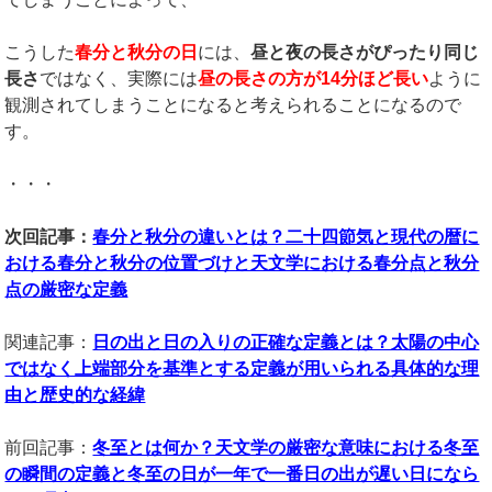
こうした
春分と秋分の日
には、
昼と夜の長さがぴったり同じ
長さ
ではなく、実際には
昼の長さの方が
14
分ほど長い
ように
観測されてしまうことになると考えられることになるので
す。
・・・
次回記事：
春分と秋分の違いとは？二十四節気と現代の暦に
おける春分と秋分の位置づけと天文学における春分点と秋分
点の厳密な定義
関連記事：
日の出と日の入りの正確な定義とは？太陽の中心
ではなく上端部分を基準とする定義が用いられる具体的な理
由と歴史的な経緯
前回記事：
冬至とは何か？天文学の厳密な意味における冬至
の瞬間の定義と冬至の日が一年で一番日の出が遅い日になら