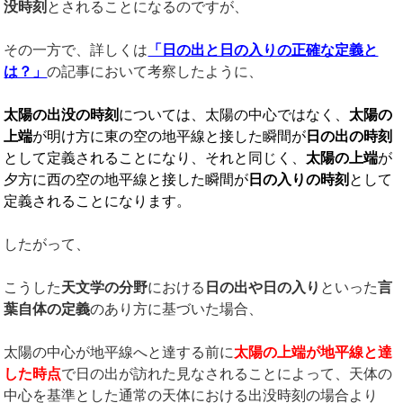
没時刻
とされることになるのですが、
その一方で、詳しくは
「日の出と日の入りの正確な定義と
は？」
の記事において考察したように、
太陽の出没の時刻
については、太陽の中心ではなく、
太陽の
上端
が明け方に東の空の地平線と接した瞬間が
日の出の時刻
として定義されることになり、それと同じく、
太陽の上端
が
夕方に西の空の地平線と接した瞬間が
日の入りの時刻
として
定義されることになります。
したがって、
こうした
天文学の分野
における
日の出や日の入り
といった
言
葉自体の定義
のあり方に基づいた場合、
太陽の中心が地平線へと達する前に
太陽の上端が地平線と達
した時点
で日の出が訪れた見なされることによって、天体の
中心を基準とした通常の天体における出没時刻の場合より