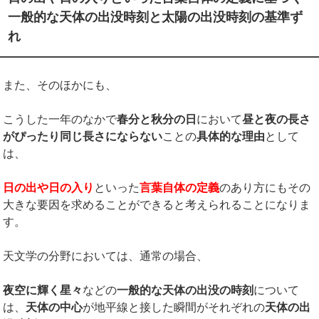
一般的な天体の出没時刻と太陽の出没時刻の基準ず
れ
また、そのほかにも、
こうした一年のなかで
春分と秋分の日
において
昼と夜の長さ
がぴったり同じ長さにならない
ことの
具体的な理由
として
は、
日の出や日の入り
といった
言葉自体の定義
のあり方にもその
大きな要因を求めることができると考えられることになりま
す。
天文学の分野においては、通常の場合、
夜空に輝く星々
などの
一般的な天体の出没の時刻
について
は、
天体の中心
が地平線と接した瞬間がそれぞれの
天体の出