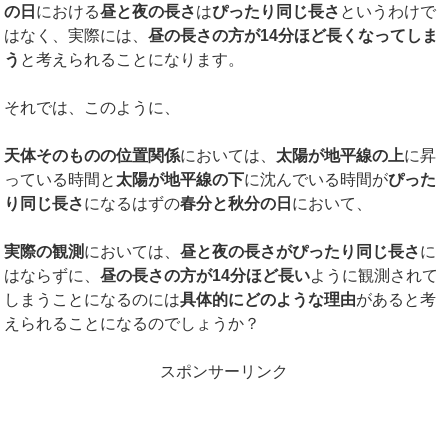
の日
における
昼と夜の長さ
は
ぴったり同じ長さ
というわけで
はなく、実際には、
昼の長さの方が
14
分ほど長くなってしま
う
と考えられることになります。
それでは、このように、
天体そのものの位置関係
においては、
太陽が地平線の上
に昇
っている時間と
太陽が地平線の下
に沈んでいる時間が
ぴった
り同じ長さ
になるはずの
春分と秋分の日
において、
実際の観測
においては、
昼と夜の長さがぴったり同じ長さ
に
はならずに、
昼の長さの方が
14
分ほど長い
ように観測されて
しまうことになるのには
具体的にどのような理由
があると考
えられることになるのでしょうか？
スポンサーリンク