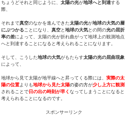
ちょうどそれと同じように、
太陽の光
が
地球へと到達
する
際、
それまで
真空
のなかを進んできた
太陽の光
が
地球の大気の層
にぶつかる
ことになり、
真空
と
地球の大気
との間の
光の屈折
率の差
によって、太陽の光が折れ曲がって地球上の観測地点
へと到達することになると考えられることになります。
そして、こうした
地球の大気
がもたらす
太陽の光の屈曲現象
によって、
地球から見て太陽が地平線へと昇ってくる際には、
実際の太
陽の位置
よりも
地球から見た太陽
の姿の方
が
少し上方に観測
されることで
日の出の時刻が早く
なってしまうことになると
考えられることになるのです。
スポンサーリンク