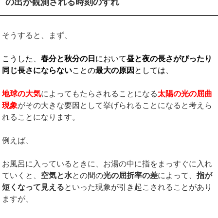
の出が観測される時刻のずれ
そうすると、まず、
こうした、
春分と秋分の日
において
昼と夜の長さがぴったり
同じ長さにならない
ことの
最大の原因
としては、
地球の大気
によってもたらされることになる
太陽の光の屈曲
現象
がその大きな要因として挙げられることになると考えら
れることになります。
例えば、
お風呂に入っているときに、お湯の中に指をまっすぐに入れ
ていくと、
空気と水
との間の
光の屈折率の差
によって、
指が
短くなって見える
といった現象が引き起こされることがあり
ますが、