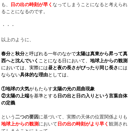
も、
日の出の時刻が早く
なってしまうことになると考えられ
ることになるのです。
・・・
以上のように、
春分
と
秋分
と呼ばれる一年のなかで
太陽は真東から昇って真
西へと沈んでいく
ことになる日において、
地球上からの観測
においては、実際には
昼と夜の長さがぴったり同じ長さ
には
ならない
具体的な理由
としては、
①
地球の大気
がもたらす
太陽の光の屈曲現象
②
太陽の上端
を基準とする
日の出と日の入りという言葉自体
の定義
という
二つの要因
に基づいて、実際の天体の位置関係よりも
地球上からの観測
において
日の出の時刻がより早く
観測され
てしまうことによって、