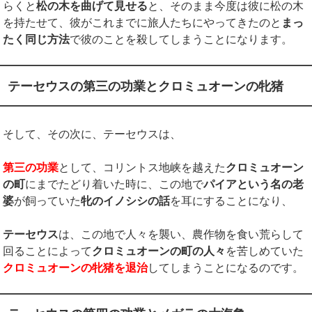
らくと
松の木を曲げて見せる
と、そのまま今度は彼に松の木
を持たせて、彼がこれまでに旅人たちにやってきたのと
まっ
たく同じ方法
で彼のことを殺してしまうことになります。
テーセウスの第三の功業とクロミュオーンの牝猪
そして、その次に、テーセウスは、
第三の功業
として、コリントス地峡を越えた
クロミュオーン
の町
にまでたどり着いた時に、この地で
パイアという名の老
婆
が飼っていた
牝のイノシシの話
を耳にすることになり、
テーセウス
は、この地で人々を襲い、農作物を食い荒らして
回ることによって
クロミュオーンの町の人々
を苦しめていた
クロミュオーンの牝猪を退治
してしまうことになるのです。