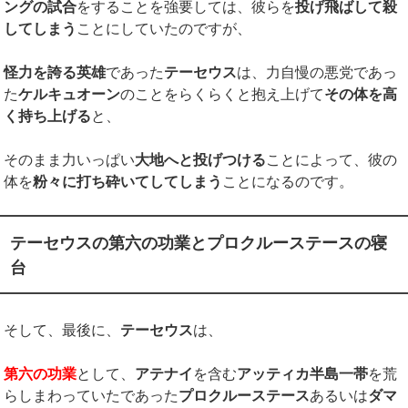
ングの試合
をすることを強要しては、彼らを
投げ飛ばして殺
してしまう
ことにしていたのですが、
怪力を誇る英雄
であった
テーセウス
は、力自慢の悪党であっ
た
ケルキュオーン
のことをらくらくと抱え上げて
その体を高
く持ち上げる
と、
そのまま力いっぱい
大地へと投げつける
ことによって、彼の
体を
粉々に打ち砕いてしてしまう
ことになるのです。
テーセウスの第六の功業とプロクルーステースの寝
台
そして、最後に、
テーセウス
は、
第六の功業
として、
アテナイ
を含む
アッティカ半島一帯
を荒
らしまわっていたであった
プロクルーステース
あるいは
ダマ