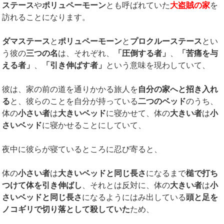
ステース
や
ポリュペーモーン
とも呼ばれていた
大盗賊の家
を
訪れることになります。
ダマステース
と
ポリュペーモーン
と
プロクルーステース
とい
う彼の
三つの名
は、それぞれ、
「圧倒する者」
、
「苦痛を与
える者」
、
「引き伸ばす者」
という意味を現わしていて、
彼は、家の前の道を通りかかる旅人を
自分の家へと招き入れ
る
と、彼らのことを自分が持っている
二つのベッド
のうち、
体の
小さい者
は
大きいベッド
に寝かせて、体の
大きい者
は
小
さいベッド
に寝かせることにしていて、
夜中に彼らが寝ているところに忍び寄ると、
体の
小さい者
は
大きいベッドと同じ長さ
になるまで
槌で打ち
つけて体を引き伸ばし
、それとは反対に、体の
大きい者
は
小
さいベッドと同じ長さ
になるようにはみ出している
頭と足を
ノコギリで切り落として殺していた
ため、