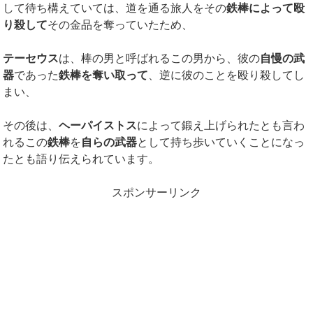
して待ち構えていては、道を通る旅人をその
鉄棒によって殴
り殺して
その金品を奪っていたため、
テーセウス
は、棒の男と呼ばれるこの男から、彼の
自慢の武
器
であった
鉄棒を奪い取って
、逆に彼のことを殴り殺してし
まい、
その後は、
ヘーパイストス
によって鍛え上げられたとも言わ
れるこの
鉄棒
を
自らの武器
として持ち歩いていくことになっ
たとも語り伝えられています。
スポンサーリンク