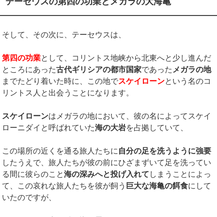
テーセウスの第四の功業とメガラの大海亀
そして、その次に、テーセウスは、
第四の功業
として、コリントス地峡から北東へと少し進んだ
ところにあった
古代ギリシアの都市国家
であった
メガラの地
までたどり着いた時に、この地で
スケイローン
という名のコ
リントス人と出会うことになります。
スケイローン
はメガラの地において、彼の名によってスケイ
ローニダイと呼ばれていた
海の大岩
を占拠していて、
この場所の近くを通る旅人たちに
自分の足を洗うように強要
したうえで、旅人たちが彼の前にひざまずいて足を洗ってい
る間に彼らのこと
海の深みへと投げ入れて
しまうことによっ
て、この哀れな旅人たちを彼が飼う
巨大な海亀の餌食
にして
いたのですが、