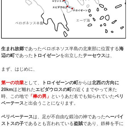
生まれ故郷
であったペロポネソス半島の北東部に位置する
海
辺の町
であった
トロイゼーン
を出立した
テーセウス
は、
まず、はじめに、
第一の功業
として、
トロイゼーンの町
からは
北西の方向に
20km
ほど離れた
エピダウロスの町
の近くまでやって来た
時、この地で
「棒の男」
というあだ名でも知られていた
ペリ
ペーテース
と出会うことになります。
ペリペーテース
は、足が不自由な鍛冶の神であった
ヘーパイ
ストスの子
であるとも言われている
盗賊
であり、鉄棒を手に