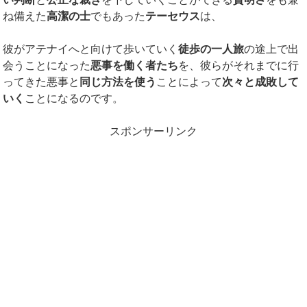
ね備えた
高潔の士
でもあった
テーセウス
は、
彼がアテナイへと向けて歩いていく
徒歩の一人旅
の途上で出
会うことになった
悪事を働く者たち
を、彼らがそれまでに行
ってきた悪事と
同じ方法を使う
ことによって
次々と成敗して
いく
ことになるのです。
スポンサーリンク