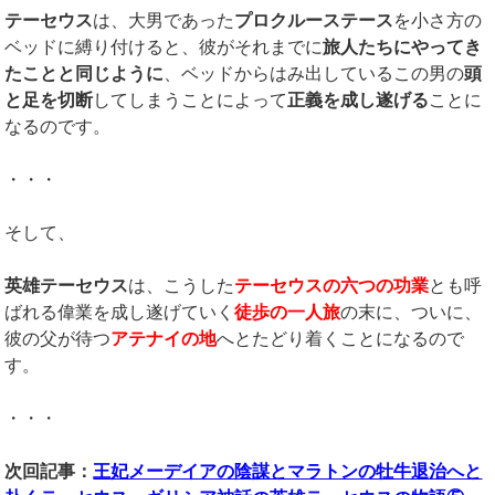
テーセウス
は、大男であった
プロクルーステース
を小さ方の
ベッドに縛り付けると、彼がそれまでに
旅人たちにやってき
たことと同じように
、ベッドからはみ出しているこの男の
頭
と足を切断
してしまうことによって
正義を成し遂げる
ことに
なるのです。
・・・
そして、
英雄テーセウス
は、こうした
テーセウスの六つの功業
とも呼
ばれる偉業を成し遂げていく
徒歩の一人旅
の末に、ついに、
彼の父が待つ
アテナイの地
へとたどり着くことになるので
す。
・・・
次回記事：
王妃メーデイアの陰謀とマラトンの牡牛退治へと