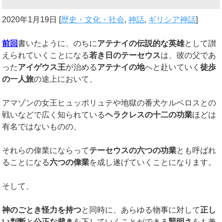
2020年1月19日
[
歴史・文化・社会
,
神話
,
ギリシア神話
]
前回
書いたように、のちに
アテナイの伝説的な英雄
として讃
えられていくことになる
若き日のテーセウス
は、彼の父であ
った
アイゲウス王
が治める
アテナイの地
へと赴いていく
徒歩
の一人旅
の途上において、
アマゾンの女王ヒュッポリュテや地獄の番犬ケルベロスとの
戦いなどで広く知られている
ヘラクレスの十二の功業
ほどは
有名ではないものの、
それらの偉業にならって
テーセウスの六つの功業
とも呼ばれ
ることになる
六つの偉業
を成し遂げていくことになります。
そして、
神のごとき怪力を持つ
と同時に、あらゆる物事に対して
正し
い判断
と
公正な裁き
を下していくことができる
賢明さ
をも兼