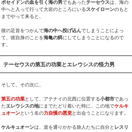
ポセイドンの血を引く海の男
でもあった
テーセウス
は、海の
中へと入って行って大岩のところにいる
スケイローン
のもと
までやって来ると、
彼の足首をつかんで
海の中へ投げ込ん
でしまうことによっ
て、彼自身のことを
海亀の餌
にしてしまうことになるので
す。
テーセウスの第五の功業とエレウシスの怪力男
そして、その次に、
第五の功業
として、アテナイの北西に位置する
小都市
であっ
た
エレウシスの地
にまでたどり着いた時に、この地で
ケルキ
ュオーン
という名の
力自慢の悪党
と出会うことになります。
ケルキュオーン
は、道を通りかかる旅人たちに自分と
レスリ