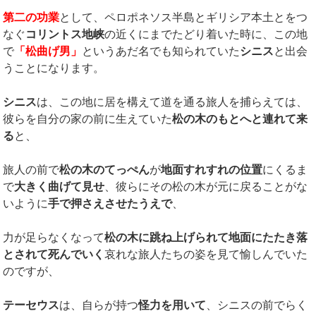
第二の功業
として、ペロポネソス半島とギリシア本土とをつ
なぐ
コリントス地峡
の近くにまでたどり着いた時に、この地
で
「松曲げ男」
というあだ名でも知られていた
シニス
と出会
うことになります。
シニス
は、この地に居を構えて道を通る旅人を捕らえては、
彼らを自分の家の前に生えていた
松の木のもとへと連れて来
る
と、
旅人の前で
松の木のてっぺん
が
地面すれすれの位置
にくるま
で
大きく曲げて見せ
、彼らにその松の木が元に戻ることがな
いように
手で押さえさせたうえで
、
力が足らなくなって
松の木に跳ね上げられ
て地面にたたき落
とされて死んでいく
哀れな旅人たちの姿を見て愉しんでいた
のですが、
テーセウス
は、自らが持つ
怪力を用いて
、シニスの前でらく