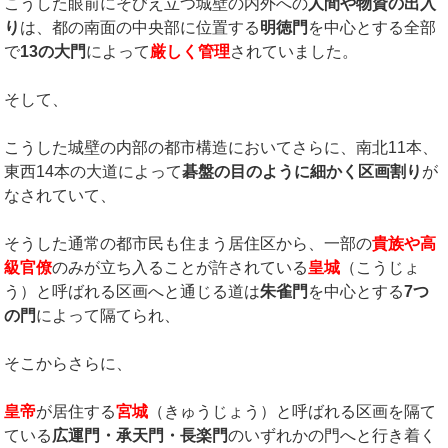
こうした眼前にそびえ立つ城壁の内外への
人間や物資の出入
り
は、都の南面の中央部に位置する
明徳門
を中心とする全部
で
13
の大門
によって
厳しく管理
されていました。
そして、
こうした城壁の内部の都市構造においてさらに、南北11本、
東西14本の大道によって
碁盤の目のように細かく区画割り
が
なされていて、
そうした通常の都市民も住まう居住区から、一部の
貴族や高
級官僚
のみが立ち入ることが許されている
皇城
（こうじょ
う）と呼ばれる区画へと通じる道は
朱雀門
を中心とする
7
つ
の門
によって隔てられ、
そこからさらに、
皇帝
が居住する
宮城
（きゅうじょう）と呼ばれる区画を隔て
ている
広運門・承天門・長楽門
のいずれかの門へと行き着く