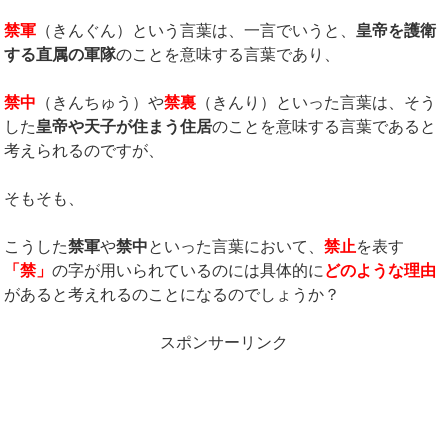
禁軍
（きんぐん）という言葉は、一言でいうと、
皇帝を護衛
する直属の軍隊
のことを意味する言葉であり、
禁中
（きんちゅう）や
禁裏
（きんり）といった言葉は、そう
した
皇帝や天子が住まう住居
のことを意味する言葉であると
考えられるのですが、
そもそも、
こうした
禁軍
や
禁中
といった言葉において、
禁止
を表す
「禁」
の字が用いられているのには具体的に
どのような理由
があると考えれるのことになるのでしょうか？
スポンサーリンク