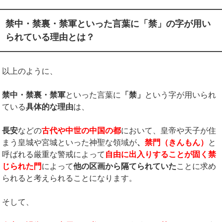
禁中・禁裏・禁軍といった言葉に「禁」の字が用い
られている理由とは？
以上のように、
禁中・禁裏・禁軍
といった言葉に
「禁」
という字が用いられ
ている
具体的な理由
は、
長安
などの
古代や中世の中国の都
において、皇帝や天子が住
まう皇城や宮城といった神聖な領域が
、
禁門（きんもん）
と
呼ばれる厳重な警戒によって
自由に出入りすることが固く禁
じられた門
によって
他の区画から隔てられていた
ことに求め
られると考えられることになります。
そして、