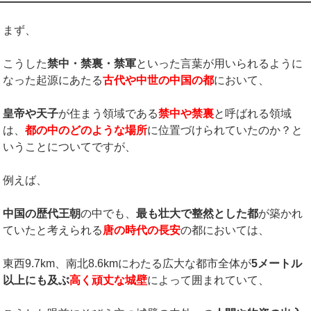
まず、
こうした
禁中・禁裏・禁軍
といった言葉が用いられるように
なった起源にあたる
古代や中世の中国の都
において、
皇帝や天子
が住まう領域である
禁中や禁裏
と呼ばれる領域
は、
都の中のどのような場所
に位置づけられていたのか？と
いうことについてですが、
例えば、
中国の歴代王朝
の中でも、
最も壮大で整然とした都
が築かれ
ていたと考えられる
唐の時代の長安
の都においては、
東西9.7km、南北8.6kmにわたる広大な都市全体が
5
メートル
以上にも及ぶ
高く頑丈な城壁
によって囲まれていて、