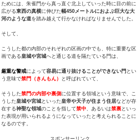
ためには、朱雀門から真っ直ぐ北上していった時に目の前に
広がる
東西の真横
に伸びた
幅450メートルにおよぶ巨大な大
河のような道
を踏み越えて行かなければなりませんでした。
そして、
こうした都の内部のそれぞれの区画の中でも、特に重要な区
画である
皇城や宮城
へと通じる道を隔たている門は、
厳重な警戒
によって
容易に通り抜けることができない門
とい
う意味で
禁門（きんもん）
と呼ばれていて、
そうした
禁門の内部や裏側
に位置する領域という意味で、こ
うした
皇城や宮城
といった
皇帝や天子が住まう住居
などが存
在する
神聖な領域
のことを指して
禁中
、あるいは
禁裏
といっ
た表現が用いられるようになっていったと考えられることに
なるのです。
スポンサーリンク