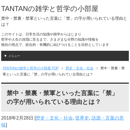
TANTANの雑学と哲学の小部屋
禁中・禁裏・禁軍といった言葉に「禁」の字が用いられている理由と
は？
このサイトは、日常生活の知識や雑学からはじまり
哲学や人生の深淵に至るまで、さまざまな分野の知識や情報を
独自の視点で、総合的・有機的に結びつけることを目的としています
メニュー
TANTANの雑学と哲学の小部屋 TOP
歴史・文化・社会
禁中・禁裏・禁
軍といった言葉に「禁」の字が用いられている理由とは？
禁中・禁裏・禁軍といった言葉に「禁」
の字が用いられている理由とは？
2018年2月28日
[
歴史・文化・社会
,
世界史
,
語源・言葉の意
味
]