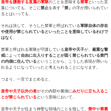
皇帝を護衛する直属の軍隊
のことを意味する
禁軍
といった言
葉についても、そこに
禁止
を表す
「禁」
の字が用いられてい
るとはいっても、
それは決して、そうした禁軍と呼ばれている
軍隊自体の存在
や使用が禁じられているといったことを意味しているわけで
はなく
、
禁軍と呼ばれる軍隊が守護している
皇帝や天子
が、
厳重な警
戒
によって
自由に出入りすることが固く禁じられている禁門
の内側に住んでいる
ということから、こうした表現が用いら
れるようになっていったと考えられることになります。
つまり、一言でまとめると、
皇帝や天子以外の者
がその内部や裏側に
みだりに立ち入るこ
とが禁じられている
という意味において、
皇帝や天子が住まう神聖な領域のことを指して、
禁中
や
禁裏