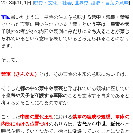
2018年3月1日
[
歴史・文化・社会
,
世界史
,
語源・言葉の意味
]
前回
書いたように、皇帝の住居を意味する
禁中・禁裏・禁城
といった言葉に用いられている
「禁」という字
は、
皇帝や天
子以外の者
がその内部や裏側に
みだりに立ち入ることが禁じ
られている
という意味を表していると考えられることになり
ます。
そして、
禁軍（きんぐん）
とは、その言葉の本来の意味においては、
そうした
都の中の禁中や禁裏
と呼ばれている領域に座してい
る
皇帝や天子を守護する軍隊
のことを意味する言葉であると
考えらえることになるのですが、
こうした
中国の歴代王朝
における
禁軍の編成や規模
、
軍隊の
内部における位置づけ
のあり方は、
古代
から
中世
、
近代
へと
時代を追っていくなかで、徐々に
変遷
していくことになると