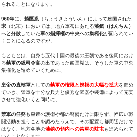
られることになります。
960
年
に、
趙匡胤
（ちょうきょういん）によって建国された
宋
（北宋）においては、地方軍閥にあたる
藩鎮（はんちん）
へと分散
していた
軍の指揮権の中央への集権化
が図られてい
くことになるのですが、
もともとは、自身も五代十国の最後の王朝である後周におけ
る
禁軍の総司令官
の出であった趙匡胤は、そうした軍の中央
集権化を進めていくために、
皇帝の直轄軍
としての
禁軍の権限と規模の大幅な拡大
を進め
ていき、禁軍を十分な兵力と優秀な武器や装備によって充実
させて強化いくと同時に、
禁軍の任務
も皇帝の護衛や都の警備だけに限らず、幅広い戦
闘活動を担うことを認めたうえで、その配置も都周辺だけで
はなく、地方各地の
藩鎮の領内への禁軍の駐屯
も進められて
いくことなります。