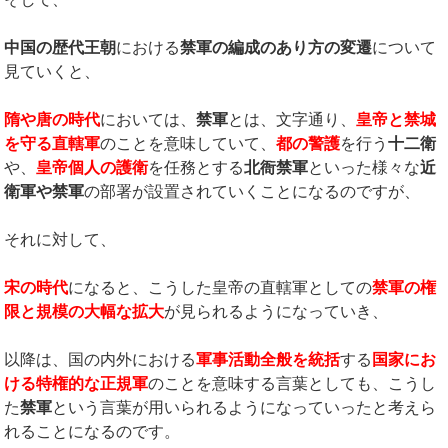
中国の歴代王朝
における
禁軍の編成のあり方の変遷
について
見ていくと、
隋や唐の時代
においては、
禁軍
とは、文字通り、
皇帝と禁城
を守る直轄軍
のことを意味していて、
都の警護
を行う
十二衛
や、
皇帝個人の護衛
を任務とする
北衙禁軍
といった様々な
近
衛軍や禁軍
の部署が設置されていくことになるのですが、
それに対して、
宋の時代
になると、こうした皇帝の直轄軍としての
禁軍の権
限と規模の大幅な拡大
が見られるようになっていき、
以降は、国の内外における
軍事活動全般を統括
する
国家にお
ける特権的な正規軍
のことを意味する言葉としても、こうし
た
禁軍
という言葉が用いられるようになっていったと考えら
れることになるのです。