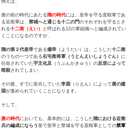
例えば、
唐の前の時代にあたる
隋の時代
には、皇帝を守る直轄軍であ
る近衛軍は、
禁城へと通じる十二の門
のそれぞれを守るとさ
れる
十二衛（えい）
と呼ばれる12の軍組織へと編成されてい
くことになるのですが、
隋の第２代皇帝
である
煬帝
（ようだい）は、こうした
十二衛
のうちの一つである
右屯衛将軍（うとんえいしょうぐん）
に
任命されていた
宇文化及
（うぶんかきゅう）の
反逆によって
暗殺
されてしまい、
その後、すでに挙兵していた
李淵
（りえん）によって
唐の建
国
が進められていくことになります。
そして、
唐の時代
においても、基本的には、こうした
隋における近衛
兵の編成にならう
形で皇帝と禁城を守る直轄軍としての
禁軍