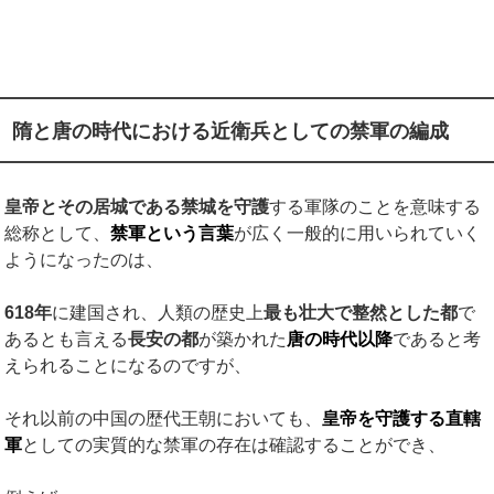
隋と唐の時代における近衛兵としての禁軍の編成
皇帝とその居城である禁城を守護
する軍隊のことを意味する
総称として、
禁軍という言葉
が広く一般的に用いられていく
ようになったのは、
618
年
に建国され、人類の歴史上
最も壮大で整然とした都
で
あるとも言える
長安の都
が築かれた
唐の時代以降
であると考
えられることになるのですが、
それ以前の中国の歴代王朝においても、
皇帝を守護する直轄
軍
としての実質的な禁軍の存在は確認することができ、