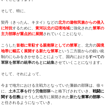
そして、特に、
契丹（きったん、キタイ）などの
北方の遊牧民族からの侵入
に対抗
するために、
黄河以北の辺境地域
に強化された
禁軍の
主力部隊が重点的に展開
されていくことになり、
こうした
首都に常駐する親衛隊としての禁軍
と、北方の
国境
地帯に幅広く展開する新たな禁軍
という二方面からの鋭い統
制のにらみをきかせることによって、国内における
すべての
軍隊を禁軍の統率のもとに結集
させていくことになります。
そして、それによって、
今まで地方における主戦力となっていた藩鎮の部隊は、徐々
に、
土木工事を行う労働部隊
へと格下げされていき、
戦闘に
関する任務
はそうした地方に展開された
新たな
禁軍の部隊
へ
と任されるようになっていき、