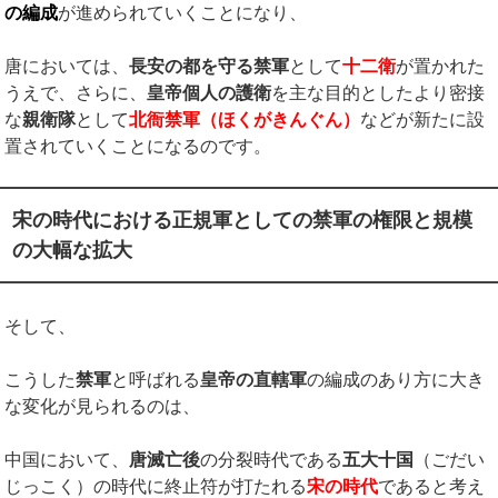
の編成
が進められていくことになり、
唐においては、
長安の都を守る禁軍
として
十二衛
が置かれた
うえで、さらに、
皇帝個人の護衛
を主な目的としたより密接
な
親衛隊
として
北衙禁軍（ほくがきんぐん）
などが新たに設
置されていくことになるのです。
宋の時代における正規軍としての禁軍の権限と規模
の大幅な拡大
そして、
こうした
禁軍
と呼ばれる
皇帝の直轄軍
の編成のあり方に大き
な変化が見られるのは、
中国において、
唐滅亡後
の分裂時代である
五大十国
（ごだい
じっこく）の時代に終止符が打たれる
宋の時代
であると考え