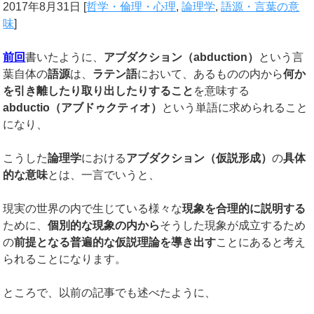
2017年8月31日
[
哲学・倫理・心理
,
論理学
,
語源・言葉の意
味
]
前回
書いたように、
アブダクション（
abduction
）
という言
葉自体の
語源
は、
ラテン語
において、あるものの内から
何か
を引き離したり取り出したりすること
を意味する
abductio
（アブドゥクティオ）
という単語に求められること
になり、
こうした
論理学
における
アブダクション（仮説形成）
の
具体
的な意味
とは、一言でいうと、
現実の世界の内で生じている様々な
現象を合理的に説明する
ために、
個別的な現象の内から
そうした現象が成立するため
の
前提となる普遍的な仮説理論を導き出す
ことにあると考え
られることになります。
ところで、以前の記事でも述べたように、