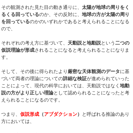
その観測された見た目の動き通りに、
太陽が地球の周りをく
るくる回っている
のか、その反対に、
地球の方が太陽の周り
を回っている
のかのいずれかであると考えられることになる
ので、
それぞれの考え方に基づいて、
天動説と地動説
という
二つの
仮説理論が形成
されることになると考えられることになりま
す。
そして、その後に得られたより
厳密な天体観測のデータ
に基
づいて両者の理論についての
詳細な検証
が進められていった
ことによって、現代の科学においては、天動説ではなく
地動
説の方がより正しい理論
として認められることになったと考
えられることになるのです。
つまり、
仮説形成
（
アブダクション
）
と呼ばれる推論のあり
方においては、