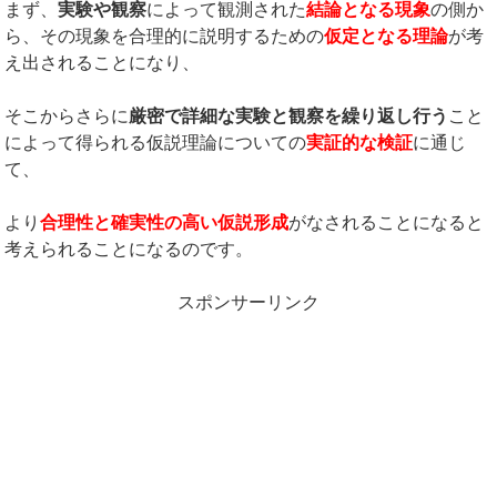
まず、
実験や観察
によって観測された
結論となる現象
の側か
ら、その現象を合理的に説明するための
仮定となる理論
が考
え出されることになり、
そこからさらに
厳密で詳細な実験と観察を繰り返し行う
こと
によって得られる仮説理論についての
実証的な検証
に通じ
て、
より
合理性と確実性の高い仮説形成
がなされることになると
考えられることになるのです。
スポンサーリンク