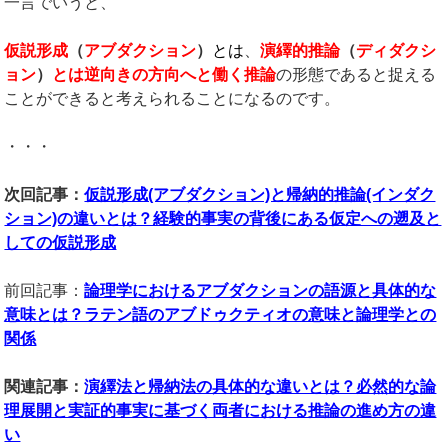
一言でいうと、
仮説形成
（
アブダクション
）
とは
、
演繹的推論
（
ディダクシ
ョン
）
とは逆向きの方向へと働く推論
の形態であると捉える
ことができると考えられることになるのです。
・・・
次回記事：
仮説形成(アブダクション)と帰納的推論(インダク
ション)の違いとは？経験的事実の背後にある仮定への遡及と
しての仮説形成
前回記事：
論理学におけるアブダクションの語源と具体的な
意味とは？ラテン語のアブドゥクティオの意味と論理学との
関係
関連記事：
演繹法と帰納法の具体的な違いとは？必然的な論
理展開と実証的事実に基づく両者における推論の進め方の違
い