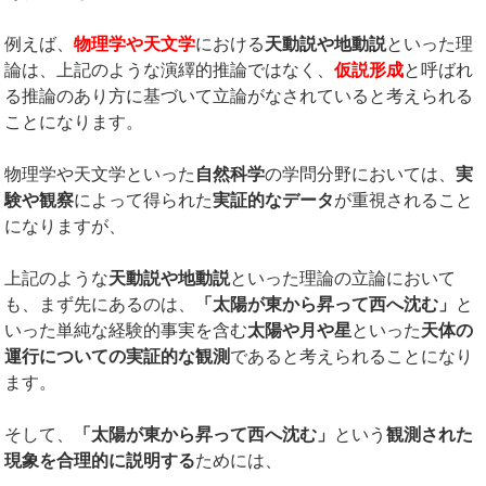
例えば、
物理学や天文学
における
天動説や地動説
といった理
論は、上記のような演繹的推論ではなく、
仮説形成
と呼ばれ
る推論のあり方に基づいて立論がなされていると考えられる
ことになります。
物理学や天文学といった
自然科学
の学問分野においては、
実
験や観察
によって得られた
実証的なデータ
が重視されること
になりますが、
上記のような
天動説や地動説
といった理論の立論において
も、まず先にあるのは、
「太陽が東から昇って西へ沈む」
と
いった単純な経験的事実を含む
太陽や月や星
といった
天体の
運行についての実証的な観測
であると考えられることになり
ます。
そして、
「太陽が東から昇って西へ沈む」
という
観測された
現象を合理的に説明する
ためには、