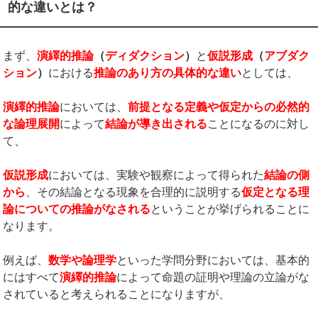
的な違いとは？
まず、
演繹的推論
（
ディダクション
）
と
仮説形成
（
アブダク
ション
）
における
推論のあり方の具体的な違い
としては、
演繹的推論
においては、
前提となる定義や仮定からの必然的
な論理展開
によって
結論が導き出される
ことになるのに対し
て、
仮説形成
においては、実験や観察によって得られた
結論の側
から
、その結論となる現象を合理的に説明する
仮定となる理
論についての推論がなされる
ということが挙げられることに
なります。
例えば、
数学や論理学
といった学問分野においては、基本的
にはすべて
演繹的推論
によって命題の証明や理論の立論がな
されていると考えられることになりますが、