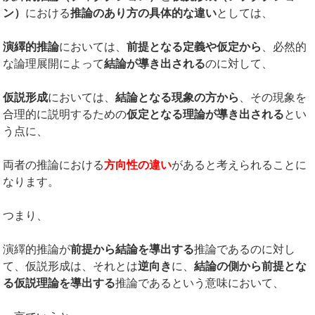
ン）
における
推論のあり方の具体的な違い
としては、
演繹的推論
においては、
前提となる定義や仮定から
、必然的
な論理展開によって
結論が導き出される
のに対して、
仮説形成
においては、
結論となる現象の方から
、その現象を
合理的に説明するための
仮定となる理論が導き出される
とい
う点に、
両者の推論における
方向性の違い
があると考えられることに
なります。
つまり、
演繹的推論が
前提から結論を導出する
推論であるのに対し
て、仮説形成は、それとは
逆向き
に、
結論の側から前提とな
る仮説理論を導出する
推論であるという意味において、