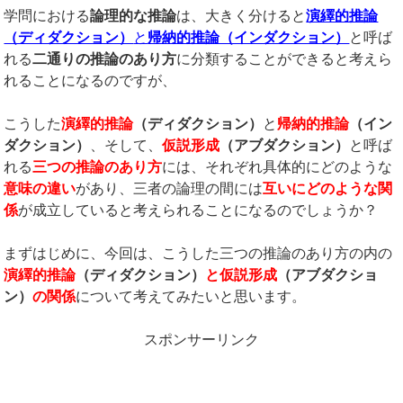
学問における
論理的な推論
は、大きく分けると
演繹的推論
（ディダクション）
と
帰納的推論（インダクション）
と呼ば
れる
二通りの推論のあり方
に分類することができると考えら
れることになるのですが、
こうした
演繹的推論
（ディダクション）
と
帰納的推論
（イン
ダクション）
、そして、
仮説形成
（アブダクション）
と呼ば
れる
三つの推論のあり方
には、それぞれ具体的にどのような
意味の違い
があり、三者の論理の間には
互いにどのような関
係
が成立していると考えられることになるのでしょうか？
まずはじめに、今回は、こうした三つの推論のあり方の内の
演繹的推論
（ディダクション）
と
仮説形成
（アブダクショ
ン）
の関係
について考えてみたいと思います。
スポンサーリンク