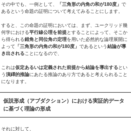
その中でも、一例として、
「三角形の内角の和が
180
度」
で
あるという命題の証明について考えてみることにします。
すると、この命題の証明においては、まず、ユークリッド幾
何学における
平行線公理を前提
とすることによって、そこか
ら得られる
錯角と同位角の定理
を用いた必然的な論理展開に
よって
「三角形の内角の和が
180
度」
であるという
結論が導
き出される
ことになるので、
これは
仮定あるいは定義された前提から結論を導出する
とい
う
演繹的推論
にあたる推論のあり方であると考えられること
になります。
仮説形成（アブダクション）における実証的データ
に基づく理論の形成
それに対して、