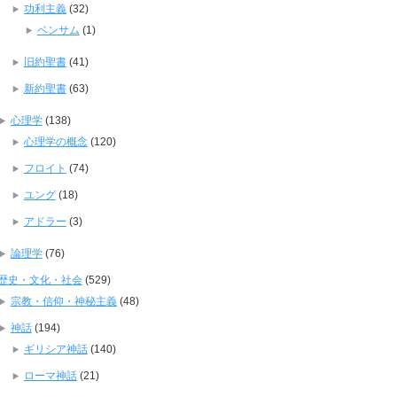
功利主義
(32)
ベンサム
(1)
旧約聖書
(41)
新約聖書
(63)
心理学
(138)
心理学の概念
(120)
フロイト
(74)
ユング
(18)
アドラー
(3)
論理学
(76)
歴史・文化・社会
(529)
宗教・信仰・神秘主義
(48)
神話
(194)
ギリシア神話
(140)
ローマ神話
(21)