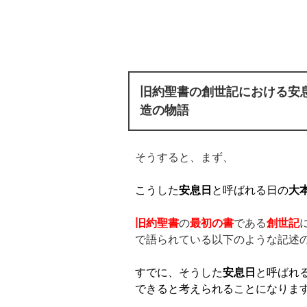
旧約聖書の創世記における安
造の物語
そうすると、まず、
こうした
安息日
と呼ばれる日の
大
旧約聖書
の
最初の書
である
創世記
で語られている以下のような記述
すでに、そうした
安息日
と呼ばれ
できると考えられることになりま