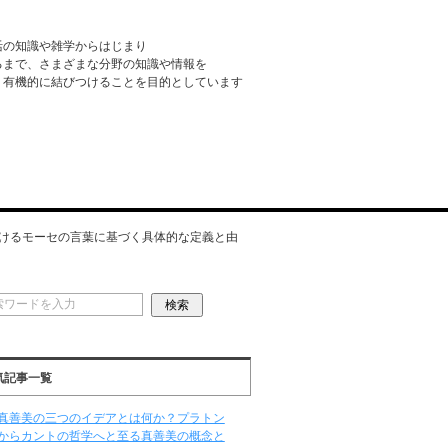
活の知識や雑学からはじまり
るまで、さまざまな分野の知識や情報を
・有機的に結びつけることを目的としています
けるモーセの言葉に基づく具体的な定義と由
気記事一覧
真善美の三つのイデアとは何か？プラトン
からカントの哲学へと至る真善美の概念と