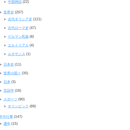
中国神話
(22)
世界史
(207)
古代ギリシア史
(121)
古代ローマ史
(47)
ゲルマン民族
(8)
エルトリア人
(4)
ルネサンス
(1)
日本史
(11)
世界の国々
(35)
日本
(3)
言語学
(16)
スポーツ
(90)
オリンピック
(89)
年中行事
(147)
通年
(15)