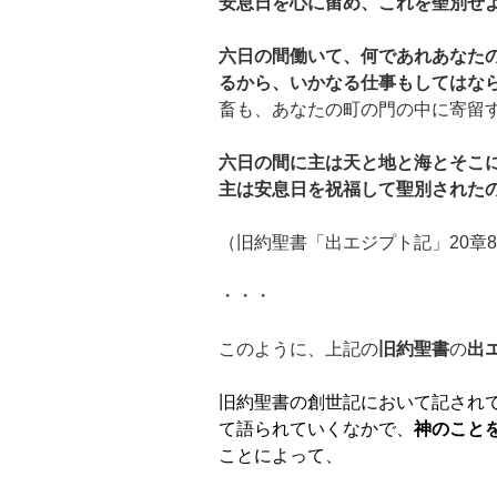
安息日を心に留め、これを聖別せ
六日の間働いて、何であれあなた
るから、いかなる仕事もしてはな
畜も、あなたの町の門の中に寄留
六日の間に主は天と地と海とそこ
主は安息日を祝福して聖別された
（旧約聖書「出エジプト記」20章8
・・・
このように、上記の
旧約聖書
の
出
旧約聖書の創世記において記され
て語られていくなかで、
神のこと
ことによって、