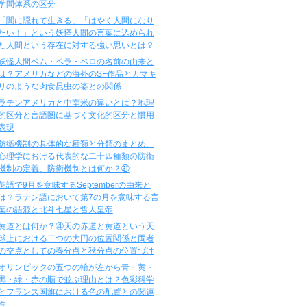
学問体系の区分
「闇に隠れて生きる」「はやく人間になり
たい！」という妖怪人間の言葉に込められ
た人間という存在に対する強い思いとは？
妖怪人間ベム・ベラ・ベロの名前の由来と
は？アメリカなどの海外のSF作品とカマキ
リのような肉食昆虫の姿との関係
ラテンアメリカと中南米の違いとは？地理
的区分と言語圏に基づく文化的区分と慣用
表現
防衛機制の具体的な種類と分類のまとめ、
心理学における代表的な二十四種類の防衛
機制の定義、防衛機制とは何か？㉛
英語で9月を意味するSeptemberの由来と
は？ラテン語において第7の月を意味する言
葉の語源と北斗七星と哲人皇帝
黄道とは何か？④天の赤道と黄道という天
球上における二つの大円の位置関係と両者
の交点としての春分点と秋分点の位置づけ
オリンピックの五つの輪が左から青・黄・
黒・緑・赤の順で並ぶ理由とは？色彩科学
とフランス国旗における色の配置との関連
性