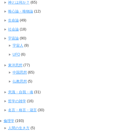
神とは何か？
(65)
唯心論・唯物論
(12)
生命論
(49)
社会論
(18)
宇宙論
(90)
宇宙人
(9)
UFO
(6)
東洋思想
(77)
中国思想
(65)
仏教思想
(5)
意識・自我・魂
(31)
哲学の雑学
(16)
名言・格言・箴言
(30)
倫理学
(193)
人間の生き方
(5)