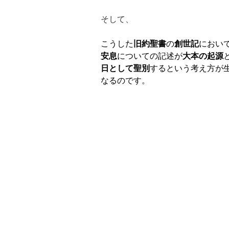
そして、
こうした
旧約聖書
の
創世記
におい
安息
についての記述が
大本の起源
日として聖別
するという考え方が
なるのです。