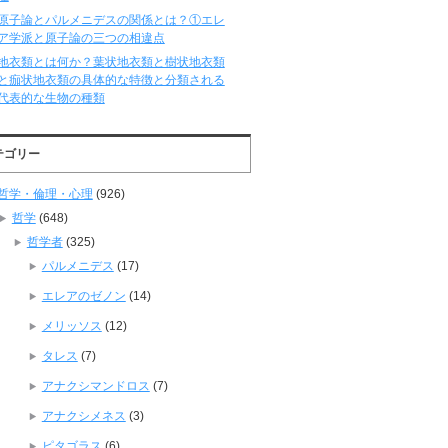
原子論とパルメニデスの関係とは？①エレ
ア学派と原子論の三つの相違点
地衣類とは何か？葉状地衣類と樹状地衣類
と痂状地衣類の具体的な特徴と分類される
代表的な生物の種類
テゴリー
哲学・倫理・心理
(926)
哲学
(648)
哲学者
(325)
パルメニデス
(17)
エレアのゼノン
(14)
メリッソス
(12)
タレス
(7)
アナクシマンドロス
(7)
アナクシメネス
(3)
ピタゴラス
(6)