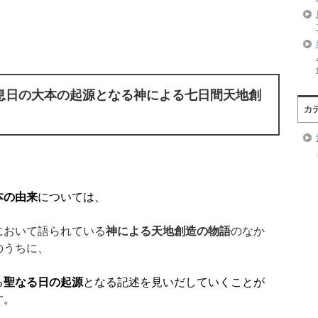
息日の大本の起源となる神による
七日間
天地創
カ
本の由来
については、
において語られている
神による天地創造の物語
のなか
のうちに、
る
聖なる日の起源
となる記述を見いだしていくことが
す。