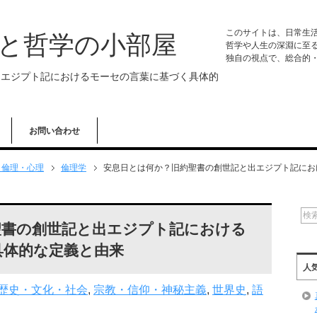
このサイトは、日常生
学と哲学の小部屋
哲学や人生の深淵に至
独自の視点で、総合的
出エジプト記におけるモーセの言葉に基づく具体的
お問い合わせ
・倫理・心理
倫理学
安息日とは何か？旧約聖書の創世記と出エジプト記にお
聖書の創世記と出エジプト記における
具体的な定義と由来
人
歴史・文化・社会
,
宗教・信仰・神秘主義
,
世界史
,
語