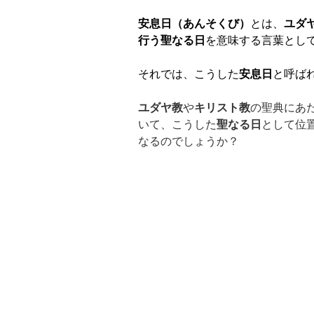
安息日（あんそくび）
とは、
ユダ
行う聖なる日
を意味する言葉とし
それでは、こうした
安息日
と呼ば
ユダヤ教
や
キリスト教
の聖典にあ
いて、こうした
聖なる日
として位
なるのでしょうか？