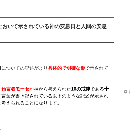
において示されている神の安息日と人間の安息
日
についての記述がより
具体的で明確な形
で示されて
、
預言者モーセ
が
神から与えられた
10
の戒律
である
十
す言葉が書き記されている以下のような記述が示され
と考えられることになります。