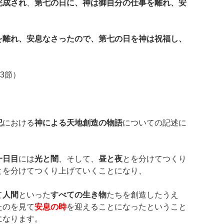
完成され
、
第七の日に、神は御自分の仕事を離れ、安
を離れ、安息なさったので、第七の日を神は祝福し、
3節）
記
における
神による天地創造の物語
についての記述に
一日目
には
光と闇
、そして、
昼と夜
とを分けてつくり
とを分けてつくり上げていくことになり、
て
人間
といった
すべての生き物
たちを創造したうえ
たのを見て
安息の時
を迎えることになったということ
になります。