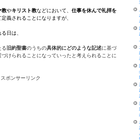
ヤ教
や
キリスト教
などにおいて、
仕事を休んで礼拝を
て定義されることになりますが、
れる日は、
たる
旧約聖書
のうちの
具体的にどのような記述
に基づ
置づけられることになっていったと考えられることに
スポンサーリンク