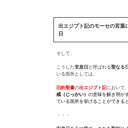
出エジプト記のモーセの言葉
日
そして、
こうした
安息日
と呼ばれる
聖なる
いる箇所としては、
旧約聖書
の
出エジプト記
において
戒（じっかい）
の意味を解き明か
ている箇所を挙げることができる
・・・