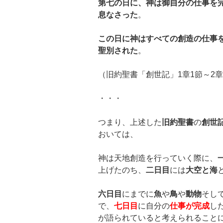
第七の日に、神は御自分の仕事を
息なさった
。
この日に神はすべての創造の仕事
聖別された
。
（旧約聖書「創世記」1章1節～2章
・・・
つまり、上述した
旧約聖書
の
創世
おいては、
神は天地創造を行っていく際に、
上げたのち、
二日目
には
大空と海
六日目
にまでに
魚
や
鳥
や
動物
そし
で、
七日目
に自分の
仕事が完成
し
が語られていると考えられること