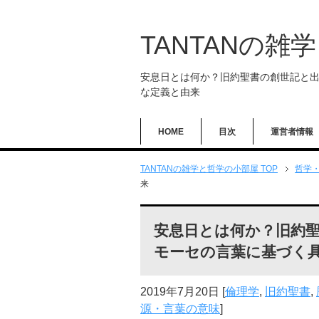
TANTANの雑
安息日とは何か？旧約聖書の創世記と
な定義と由来
HOME
目次
運営者情報
TANTANの雑学と哲学の小部屋 TOP
哲学
来
安息日とは何か？旧約
モーセの言葉に基づく
2019年7月20日
[
倫理学
,
旧約聖書
,
源・言葉の意味
]