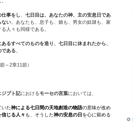
よ
。
の仕事をし
、
七日目は、あなたの神、主の安息日であ
らない
。あなたも、息子も、娘も、男女の奴隷も、家
する人々も同様である。
にあるすべてのものを造り、七日目に休まれたから、
のである
。
節～2章11節）
エジプト記
における
モーセの言葉
においては、
ていた
神による七日間の天地創造の物語
の意味が改め
を信じる人々
も、そうした
神の安息の日
を心に留める