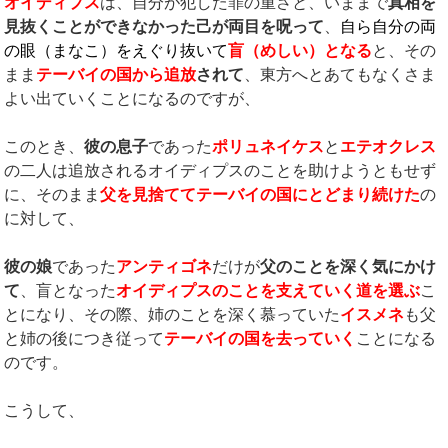
オイディプス
は、自分が犯した罪の重さと、いままで
真相を
見抜くことができなかった己が両目を呪って
、
自ら自分の両
の眼（まなこ）をえぐり抜いて
盲（めしい）となる
と、その
まま
テーバイの国から追放
されて
、東方へとあてもなくさま
よい出ていくことになるのですが、
このとき、
彼の息子
であった
ポリュネイケス
と
エテオクレス
の二人は追放されるオイディプスのことを助けようともせず
に、そのまま
父を見捨ててテーバイの国にとどまり続けた
の
に対して、
彼の娘
であった
アンティゴネ
だけが
父のことを深く気にかけ
て
、盲となった
オイディプスのことを支えていく道を選ぶ
こ
とになり、その際、姉のことを深く慕っていた
イスメネ
も父
と姉の後につき従って
テーバイの国を去っていく
ことになる
のです。
こうして、