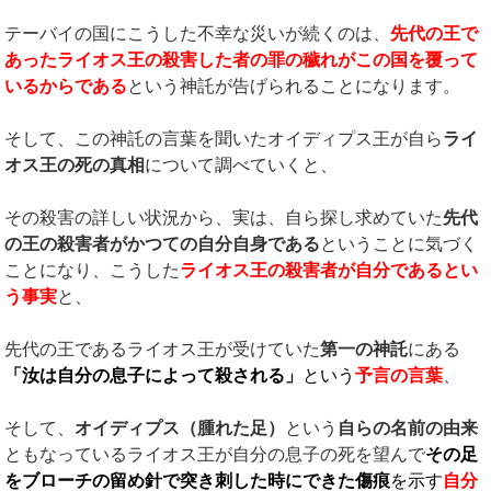
テーバイの国にこうした不幸な災いが続くのは、
先代の王で
あったライオス王の殺害した者の罪の穢れがこの国を覆って
いるからである
という神託が告げられることになります。
そして、この神託の言葉を聞いたオイディプス王が自ら
ライ
オス王の死の真相
について調べていくと、
その殺害の詳しい状況から、実は、自ら探し求めていた
先代
の王の殺害者がかつての自分自身である
ということに気づく
ことになり、こうした
ライオス王の殺害者が自分であるとい
う事実
と、
先代の王であるライオス王が受けていた
第一の神託
にある
「汝は自分の息子によって殺される」
という
予言の言葉
、
そして、
オイディプス（腫れた足）
という
自らの名前の由来
ともなっているライオス王が自分の息子の死を望んで
その足
をブローチの留め針で突き刺した時にできた傷痕
を示す
自分