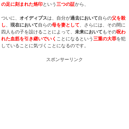
の足に刻まれた烙印
という
三つの証
から、
ついに、
オイディプス
は、自分が
過去において
自らの
父を殺
し
、
現在において
自らの
母を妻として
、さらには、その間に
四人もの子を設けることによって、
未来において
もその
呪わ
れた血筋を引き継いでいく
ことになるという
三重の大罪
を犯
していることに気づくことになるのです。
スポンサーリンク