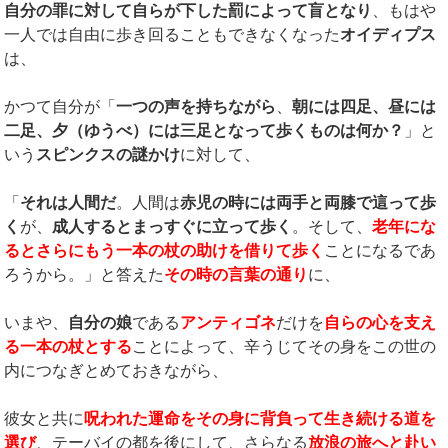
自分の罪に対して自らが下した罰によって盲となり
、もはや
一人では自由に歩き回ることもできなくなった
オイディプス
は、
かつて自分が「
一つの声を持ちながら
、
朝には四足、昼には
二足、夕（ゆうべ）には三足となって歩くものは何か？
」と
いう
スピンクスの謎かけ
に対して、
「
それは人間だ
。人間は
赤児の時には両手と両膝で這って歩
く
が、
成人するとまっすぐに立って歩く
。そして、
老年にな
るとさらにもう一本の杖の助けを借りて歩く
ことになるであ
ろうから。」と答えた
その時の言葉の通り
に、
いまや、
自分の娘
である
アンティゴネ
だけを
自らの心を支え
る一本の杖とする
ことによって、辛うじてその身をこの世の
内につなぎとめておきながら、
彼女と共に
呪われた運命をその身に背負って生き続ける道を
選び
、テーバイの都を後にして、さらなる
放浪の旅へと赴い