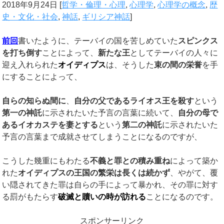
2018年9月24日
[
哲学・倫理・心理
,
心理学
,
心理学の概念
,
歴
史・文化・社会
,
神話
,
ギリシア神話
]
前回
書いたように、テーバイの国を苦しめていた
スピンクス
を打ち倒す
ことによって、
新たな王
としてテーバイの人々に
迎え入れられた
オイディプス
は、そうした
束の間の栄誉
を手
にすることによって、
自らの知らぬ間に
、
自分の父であるライオス王を殺す
という
第一の神託
に示されたいた予言の言葉に続いて、
自分の母で
あるイオカステを妻とする
という
第二の神託
に示されたいた
予言の言葉まで成就させてしまうことになるのですが、
こうした幾重にもわたる
不義と罪との積み重ね
によって築か
れた
オイディプスの王国の繁栄は長くは続かず
、やがて、覆
い隠されてきた罪は自らの手によって暴かれ、その罪に対す
る罰がもたらす
破滅と贖いの時が訪れる
ことになるのです。
スポンサーリンク