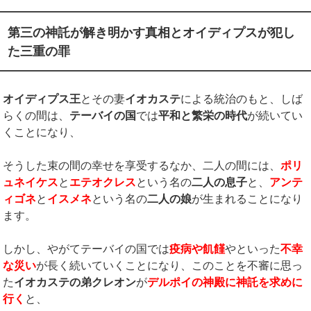
第三の神託が解き明かす真相とオイディプスが犯し
た三重の罪
オイディプス
王
とその妻
イオカステ
による統治のもと、しば
らくの間は、
テーバイの国
では
平和と繁栄の時代
が続いてい
くことになり、
そうした束の間の幸せを享受するなか、二人の間には、
ポリ
ュネイケス
と
エテオクレス
という名の
二人の息子
と、
アンテ
ィゴネ
と
イスメネ
という名の
二人の娘
が生まれることになり
ます。
しかし、やがてテーバイの国では
疫病や飢饉
やといった
不幸
な災い
が長く続いていくことになり、このことを不審に思っ
た
イオカステの弟クレオン
が
デルポイの神殿に神託を求めに
行く
と、