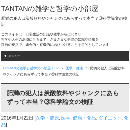
TANTANの雑学と哲学の小部屋
肥満の犯人は炭酸飲料やジャンクにあらずって本当？③科学論文の検
証
このサイトは、日常生活の知識や雑学からはじまり
哲学や人生の深淵に至るまで、さまざまな分野の知識や情報を
独自の視点で、総合的・有機的に結びつけることを目的としています
メニュー
TANTANの雑学と哲学の小部屋 TOP
医学・健康
肥満の犯人は炭酸飲料
やジャンクにあらずって本当？③科学論文の検証
肥満の犯人は炭酸飲料やジャンクにあら
ずって本当？③科学論文の検証
2016年1月22日
[
医学・健康
,
医学
,
健康・食品
,
ダイエット
,
食
品
]