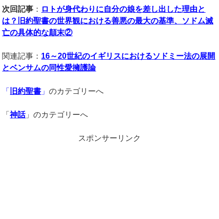
次回記事
：
ロトが身代わりに自分の娘を差し出した理由と
は？旧約聖書の世界観における善悪の最大の基準、ソドム滅
亡の具体的な顛末②
関連記事：
16
～
20
世紀のイギリスにおけるソドミー法の展開
とベンサムの同性愛擁護論
「
旧約聖書
」
のカテゴリーへ
「
神話
」のカテゴリーへ
スポンサーリンク