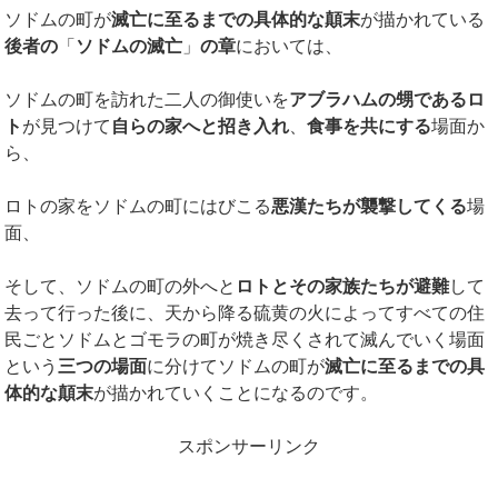
ソドムの町が
滅亡に至るまでの具体的な顛末
が描かれている
後者の
「
ソドムの滅亡
」
の章
においては、
ソドムの町を訪れた二人の御使いを
アブラハムの甥であるロ
ト
が見つけて
自らの家へと招き入れ
、
食事を共にする
場面か
ら、
ロトの家をソドムの町にはびこる
悪漢たちが襲撃してくる
場
面、
そして、ソドムの町の外へと
ロトとその家族たちが避難
して
去って行った後に、天から降る硫黄の火によってすべての住
民ごとソドムとゴモラの町が焼き尽くされて滅んでいく場面
という
三つの場面
に分けてソドムの町が
滅亡に至るまでの具
体的な顛末
が描かれていくことになるのです。
スポンサーリンク