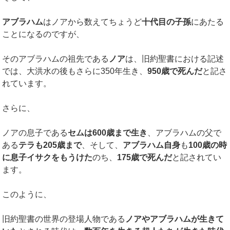
アブラハム
はノアから数えてちょうど
十代目の子孫
にあたる
ことになるのですが、
そのアブラハムの祖先である
ノア
は、旧約聖書における記述
では、大洪水の後もさらに350年生き、
950
歳で死んだ
と記さ
れています。
さらに、
ノアの息子である
セムは
600
歳まで生き
、アブラハムの父で
ある
テラも
205
歳まで
、そして、
アブラハム自身
も
100
歳の時
に息子イサクをもうけた
のち、
175
歳で死んだ
と記されてい
ます。
このように、
旧約聖書の世界の登場人物である
ノアやアブラハムが生きて