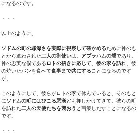
になるのです。
・・・
以上のように、
ソドムの町の罪深さを実際に視察して確かめる
ために神のも
とから遣わされた
二人の御使い
は、
アブラハムの甥
であり、
神の忠実な僕である
ロトの招きに応じて
、
彼の家を訪れ
、彼
の焼いたパンを食べて
食事まで共にする
ことになるのです
が、
このようにして、彼らがロトの家で休んでいると、そのもと
に
ソドムの町にはびこる悪漢
ども押しかけてきて、彼らの町
を訪れた
二人の天使たちを襲おう
と画策しだすことになるの
です。
・・・