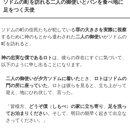
ソドムの町を訪れる二人の御使いとパンを食べ地に
足をつく天使
ソドムの町の住民たちが犯している
罪の大きさを実際に視察
するために神のもとから遣わされた
二人の御使い
がソドムの
町を訪れると、
神の忠実な僕であるロト
は、彼らの存在にすぐに気づいて、
以下のように申し出ることになります。
二人の御使いが夕方ソドムに着いた
とき、
ロトはソドムの
門の所に座っていた
。ロトは彼らを見ると、立ち上がって
迎え、地にひれ伏して、言った。
「皆様方、
どうぞ僕
（
しもべ
）
の家に立ち寄り
、
足を洗っ
てお泊まりください
。そして、明日の朝早く起きて出立な
さってください。」