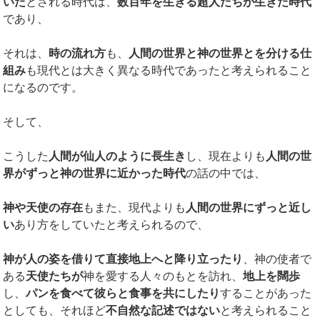
いた
とされる時代は、
数百年を生きる超人たちが生きた時代
であり、
それは、
時の流れ方
も、
人間の世界と神の世界とを分ける仕
組み
も現代とは大きく異なる時代であったと考えられること
になるのです。
そして、
こうした
人間が仙人のように長生き
し、現在よりも
人間の世
界がずっと神の世界に近かった時代
の話の中では、
神や天使の存在
もまた、現代よりも
人間の世界にずっと近し
い
あり方をしていたと考えられるので、
神が人の姿を借りて直接地上へと降り立ったり
、神の使者で
ある
天使たちが
神を愛する人々のもとを訪れ、
地上を闊歩
し、
パンを食べて彼らと食事を共にしたり
することがあった
としても、それほど
不自然な記述ではない
と考えられること