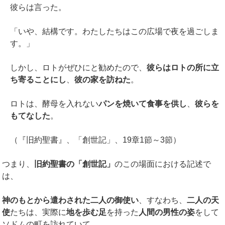
彼らは言った。
「いや、結構です。わたしたちはこの広場で夜を過ごしま
す。」
しかし、ロトがぜひにと勧めたので、
彼らはロトの所に立
ち寄ることにし
、
彼の家を訪ねた
。
ロトは、酵母を入れない
パンを焼いて食事を供し
、
彼らを
もてなした
。
（『旧約聖書』、「創世記」、19章1節～3節）
つまり、
旧約聖書の「創世記」
のこの場面における記述で
は、
神のもとから遣わされた二人の御使い
、すなわち、
二人の天
使
たちは、実際に
地を歩む足
を持った
人間の男性の姿
をして
ソドムの町を訪れていて、