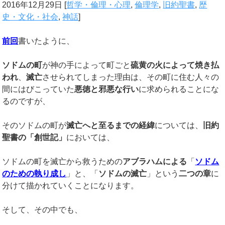
2016年12月29日
[
哲学・倫理・心理
,
倫理学
,
旧約聖書
,
歴
史・文化・社会
,
神話
]
前回
書いたように、
ソドムの町
が神の手によって町ごと
硫黄の火によって焼き払
われ
、
滅亡
させられてしまった理由は、その町に住む人々の
間にはびこっていた
悪徳と邪悪な行い
に求められることにな
るのですが、
そのソドムの町が
滅亡へと至るまでの経緯
については、
旧約
聖書の「創世記」
においては、
ソドムの町を滅亡から救うための
アブラハムによる
「
ソドム
のための執り成し
」と、「
ソドムの滅亡
」という
二つの章
に
分けて描かれていくことになります。
そして、その中でも、