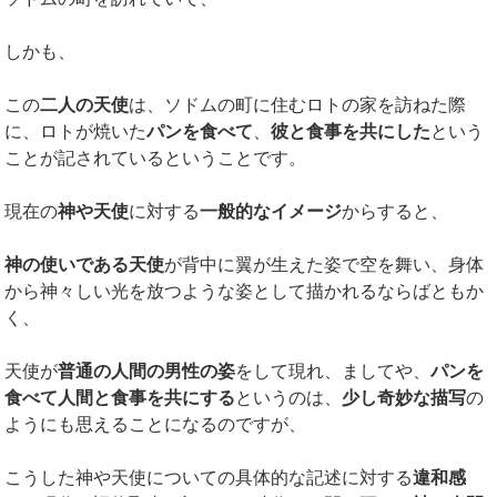
しかも、
この
二人の天使
は、ソドムの町に住むロトの家を訪ねた際
に、ロトが焼いた
パンを食べて
、
彼と食事を共にした
という
ことが記されているということです。
現在の
神や天使
に対する
一般的なイメージ
からすると、
神の使いである天使
が背中に翼が生えた姿で空を舞い、身体
から神々しい光を放つような姿として描かれるならばともか
く、
天使が
普通の人間の男性の姿
をして現れ、ましてや、
パンを
食べて人間と食事を共にする
というのは、
少し奇妙な描写
の
ようにも思えることになるのですが、
こうした神や天使についての具体的な記述に対する
違和感