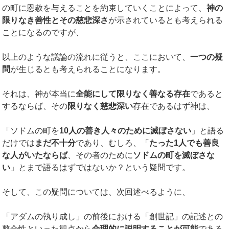
の町に恩赦を与えることを約束していくことによって、
神の
限りなき善性とその慈悲深さ
が示されているとも考えられる
ことになるのですが、
以上のような議論の流れに従うと、ここにおいて、
一つの疑
問
が生じるとも考えられることになります。
それは、神が本当に
全能にして限りなく善なる存在
であると
するならば、その
限りなく慈悲深い
存在であるはず神は、
「ソドムの町を
10
人の善き人々のために滅ぼさない
」と語る
だけでは
まだ不十分
であり、むしろ、「
たった
1
人でも善良
な人がいたならば
、その者のために
ソドムの町を滅ぼさな
い
」とまで語るはずではないか？という疑問です。
そして、この疑問については、次回述べるように、
「アダムの執り成し」の前後における「創世記」の記述との
整合性といった観点から
合理的に説明することが可能
である