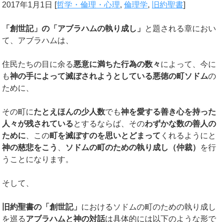
2017年1月1日
[
哲学・倫理・心理
,
倫理学
,
旧約聖書
]
「創世記」の「アブラハムの執り成し」
と題される章におい
て、アブラハムは、
住民たちの目に余る
悪意に満ちた行為の数々
によって、今に
も
神の手によって滅ぼされようとしている悪徳の町ソドム
の
ために、
その町に
たとえほんの少人数
でも
神を愛する善き心を持った
人々が残されている
とするならば、その
わずかな数の善人の
ために
、この
町を滅ぼすのを思いとどまって
くれるようにと
神の慈悲をこう
、
ソドムの町のための執り成し（仲裁）
を行
うことになります。
そして、
旧約聖書の「創世記」
におけるソドムの町のための執り成し
を巡る
アブラハムと神の対話
は具体的には以下のような形で