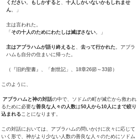
ください
。
もしかすると
、
十人しかいないかもしれませ
ん
。」
主は言われた。
「
その十人のためにわたしは滅ぼさない
。」
主はアブラハムが語り終えると
、
去って行かれた
。アブラ
ハムも自分の住まいに帰った。
（『旧約聖書』、「創世記」、18章26節～33節）
このように、
アブラハムと神の対話
の中で、ソドムの町が滅亡から救われ
るために必要な
善良な人々の人数
は
50
人から
10
人にまで絞り
込まれる
ことになります。
この対話においては、アブラハムの問いかけに次々に応じて
いく形で、神がより少ない人数の善良な人々のためにソドム