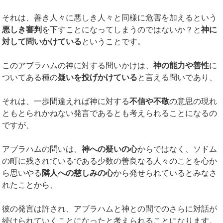
それは、善き人々に悪しき人々と同様に危害を加えるという
悪しき審判
を下すことになってしまうのではないか？と
神に
対して問いかけている
ということです。
このアブラハムの神に対する問いかけは、
神の能力や善性
に
ついてある種の
疑いを投げかけている
と言える問いであり、
それは、一歩間違えれば神に対する
不信や不敬
の意思の現れ
ともとられかねない発言であるとも考えられることになるの
ですが、
アブラハムの問いは、
神への疑いの心
からではなく、ソドム
の町に残されているである少数の善良なる人々のことを心か
ら思いやる
隣人への慈しみの心
から発せられているとみなさ
れたことから、
彼の発言は許され、アブラハムと神との間でのさらに対話が
続けられていくことになったと考えられることになります。