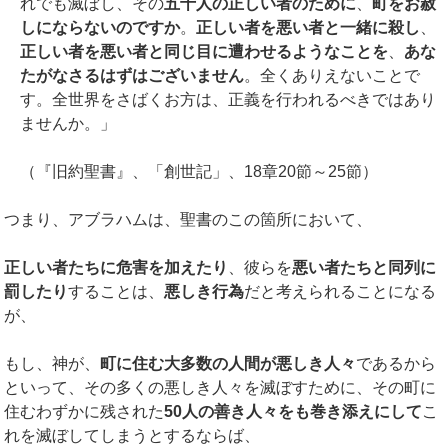
れでも滅ぼし、その
五十人の正しい者のために
、
町をお赦
しにならないのですか
。
正しい者を悪い者と一緒に殺し
、
正しい者を悪い者と同じ目に遭わせるようなことを
、
あな
たがなさるはずはございません
。全くありえないことで
す。全世界をさばくお方は、正義を行われるべきではあり
ませんか。」
（『旧約聖書』、「創世記」、18章20節～25節）
つまり、アブラハムは、聖書のこの箇所において、
正しい者たちに危害を加えたり
、彼らを
悪い者たちと同列に
罰したり
することは、
悪しき行為
だと考えられることになる
が、
もし、神が、
町に住む大多数の人間が悪しき人々
であるから
といって、その多くの悪しき人々を滅ぼすために、その町に
住むわずかに残された
50
人の善き人々をも巻き添えにして
こ
れを滅ぼしてしまうとするならば、