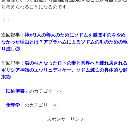
と考えられることになるのです。
・・・
次回記事
：
神が1人の善人のためにソドムを滅ぼすのをやめ
なかった理由とは？アブラハムによるソドムの町のための執
り成し②
前回記事：
塩の柱となったロトの妻と冥界へと連れ戻される
ギリシア神話のエウリュディケー、ソドム滅亡の具体的な顛
末③
「
旧約聖書
」
のカテゴリーへ
「
倫理学
」
のカテゴリーへ
スポンサーリンク