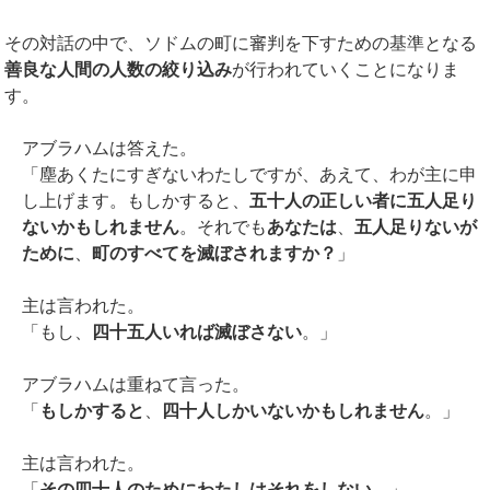
その対話の中で、ソドムの町に審判を下すための基準となる
善良な人間の人数の絞り込み
が行われていくことになりま
す。
アブラハムは答えた。
「塵あくたにすぎないわたしですが、あえて、わが主に申
し上げます。もしかすると、
五十人の正しい者に五人足り
ないかもしれません
。それでも
あなたは
、
五人足りないが
ために
、
町のすべてを滅ぼされますか？
」
主は言われた。
「もし、
四十五人いれば滅ぼさない
。」
アブラハムは重ねて言った。
「
もしかすると
、
四十人しかいないかもしれません
。」
主は言われた。
「
その四十人のためにわたしはそれをしない
。」