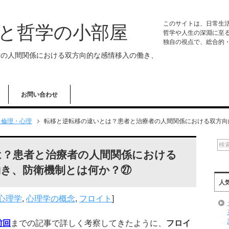
このサイトは、日常生
学と哲学の小部屋
哲学や人生の深淵に至
独自の視点で、総合的
者の人間関係における双方向的な感情移入の働き、
お問い合わせ
・倫理・心理
転移と逆転移の違いとは？患者と治療者の人間関係における双方向
は？患者と治療者の人間関係における
働き、防衛機制とは何か？㉗
人
心理学
,
心理学の概念
,
フロイト
]
前回
までの記事で詳しく考察してきたように、
フロイ