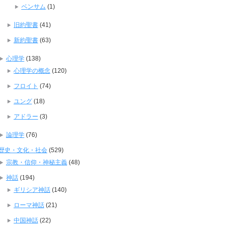
ベンサム
(1)
旧約聖書
(41)
新約聖書
(63)
心理学
(138)
心理学の概念
(120)
フロイト
(74)
ユング
(18)
アドラー
(3)
論理学
(76)
歴史・文化・社会
(529)
宗教・信仰・神秘主義
(48)
神話
(194)
ギリシア神話
(140)
ローマ神話
(21)
中国神話
(22)