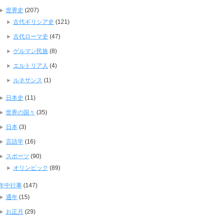
世界史
(207)
古代ギリシア史
(121)
古代ローマ史
(47)
ゲルマン民族
(8)
エルトリア人
(4)
ルネサンス
(1)
日本史
(11)
世界の国々
(35)
日本
(3)
言語学
(16)
スポーツ
(90)
オリンピック
(89)
年中行事
(147)
通年
(15)
お正月
(29)