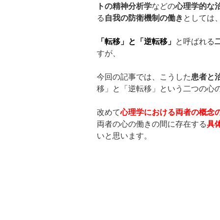
トの精神分析学
などの
心理学的な
る
自我の防衛機制の働き
としては
「転移」と「逆転移」
と呼ばれる
すが、
今回の記事では、こうした
患者と
移」と「逆転移」という二つの心
改めて
心理学における両者の概念
両者の心の働きの間に存在する
具
いと思います。