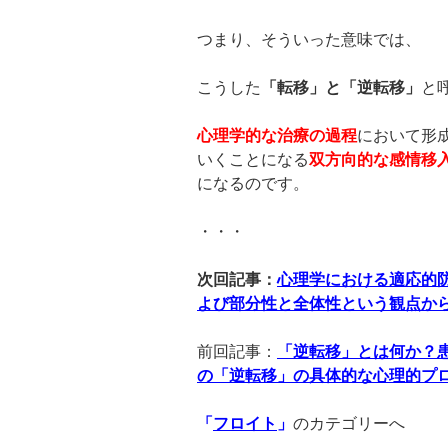
つまり、そういった意味では、
こうした
「転移」と「逆転移」
と
心理学的な治療の過程
において形
いくことになる
双方向的な感情移
になるのです。
・・・
次回記事：
心理学における適応的
よび部分性と全体性という観点か
前回記事：
「逆転移」とは何か？
の「逆転移」の具体的な心理的プ
「
フロイト
」
のカテゴリーへ