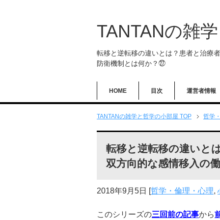
TANTANの雑
転移と逆転移の違いとは？患者と治療
防衛機制とは何か？㉗
HOME
目次
運営者情報
TANTANの雑学と哲学の小部屋 TOP
哲学
転移と逆転移の違いと
双方向的な感情移入の
2018年9月5日
[
哲学・倫理・心理
,
このシリーズの
三回前の記事
から