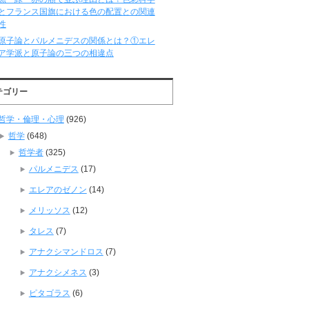
とフランス国旗における色の配置との関連
性
原子論とパルメニデスの関係とは？①エレ
ア学派と原子論の三つの相違点
テゴリー
哲学・倫理・心理
(926)
哲学
(648)
哲学者
(325)
パルメニデス
(17)
エレアのゼノン
(14)
メリッソス
(12)
タレス
(7)
アナクシマンドロス
(7)
アナクシメネス
(3)
ピタゴラス
(6)