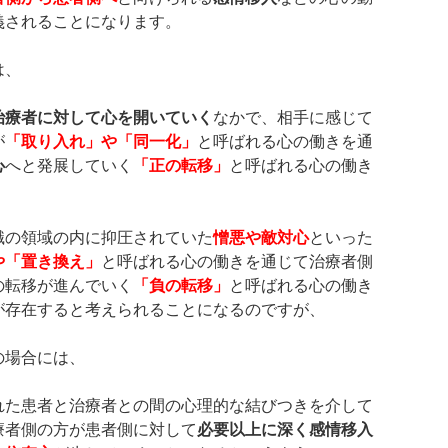
義されることになります。
は、
治療者に対して心を開いていく
なかで、相手に感じて
が
「取り入れ」や「同一化」
と呼ばれる心の働きを通
心
へと発展していく
「正の転移」
と呼ばれる心の働き
識の領域の内に抑圧されていた
憎悪や敵対心
といった
や「置き換え」
と呼ばれる心の働きを通じて治療者側
の転移が進んでいく
「負の転移」
と呼ばれる心の働き
が存在すると考えられることになるのですが、
の場合には、
れた患者と治療者との間の心理的な結びつきを介して
療者側の方が患者側に対して
必要以上に深く感情移入