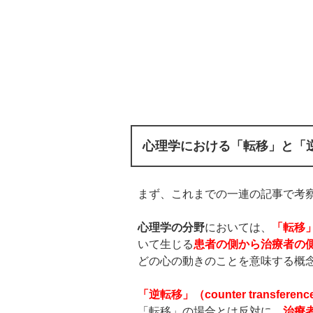
心理学における「転移」と「
まず、これまでの一連の記事で考
心理学の分野
においては、
「転移
いて生じる
患者の側から治療者の
どの心の動きのことを意味する概
「逆転移」（
counter transferenc
「転移」の場合とは反対に、
治療