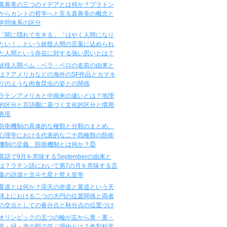
真善美の三つのイデアとは何か？プラトン
からカントの哲学へと至る真善美の概念と
学問体系の区分
「闇に隠れて生きる」「はやく人間になり
たい！」という妖怪人間の言葉に込められ
た人間という存在に対する強い思いとは？
妖怪人間ベム・ベラ・ベロの名前の由来と
は？アメリカなどの海外のSF作品とカマキ
リのような肉食昆虫の姿との関係
ラテンアメリカと中南米の違いとは？地理
的区分と言語圏に基づく文化的区分と慣用
表現
防衛機制の具体的な種類と分類のまとめ、
心理学における代表的な二十四種類の防衛
機制の定義、防衛機制とは何か？㉛
英語で9月を意味するSeptemberの由来と
は？ラテン語において第7の月を意味する言
葉の語源と北斗七星と哲人皇帝
黄道とは何か？④天の赤道と黄道という天
球上における二つの大円の位置関係と両者
の交点としての春分点と秋分点の位置づけ
オリンピックの五つの輪が左から青・黄・
黒・緑・赤の順で並ぶ理由とは？色彩科学