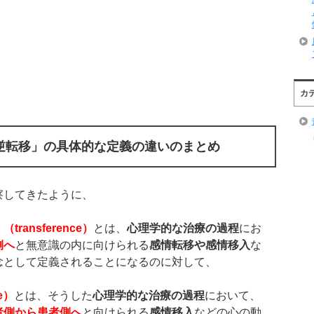
カ
逆転移」の具体的な定義の違いのまとめ
察してきたように、
」（
transference
）
とは、
心理学的な治療の過程
にお
側へ
と無意識の内に向けられる
感情転移や感情移入
な
念として定義されることになるのに対して、
e
）
とは、そうした
心理学的な治療の過程
において、
者側から患者側へ
と向けられる
感情移入
などの心の動