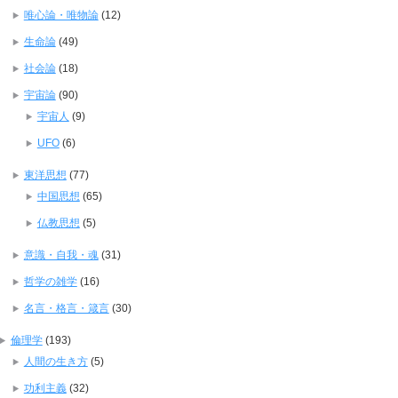
唯心論・唯物論
(12)
生命論
(49)
社会論
(18)
宇宙論
(90)
宇宙人
(9)
UFO
(6)
東洋思想
(77)
中国思想
(65)
仏教思想
(5)
意識・自我・魂
(31)
哲学の雑学
(16)
名言・格言・箴言
(30)
倫理学
(193)
人間の生き方
(5)
功利主義
(32)