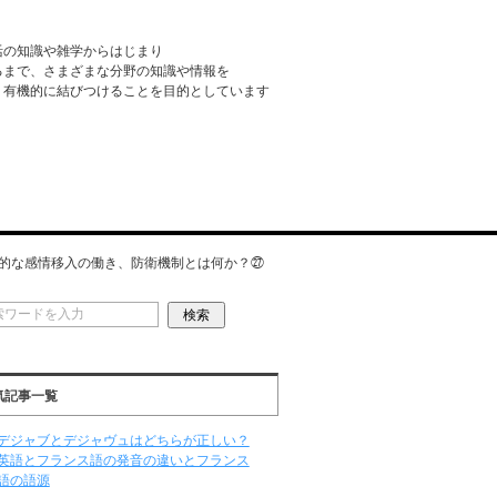
活の知識や雑学からはじまり
るまで、さまざまな分野の知識や情報を
・有機的に結びつけることを目的としています
的な感情移入の働き、防衛機制とは何か？㉗
気記事一覧
デジャブとデジャヴュはどちらが正しい？
英語とフランス語の発音の違いとフランス
語の語源