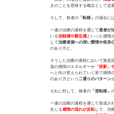
きのことを意味する概念として定
そして、前者の
「転移」
の場合に
一連の治療の過程を通じて
患者が
いる
信頼感や親近感
といった感情
じて
治療者側への深い愛情や依存
のあり方と、
そうした治療の過程において無意
負の感情のエネルギーが
「投影」
へと向け変えられていく形で感情
のあり方という
二通りのパターン
それに対して、後者の
「逆転移」
一連の治療の過程を通じて形成さ
生じる
感情の流れが反転
して、治