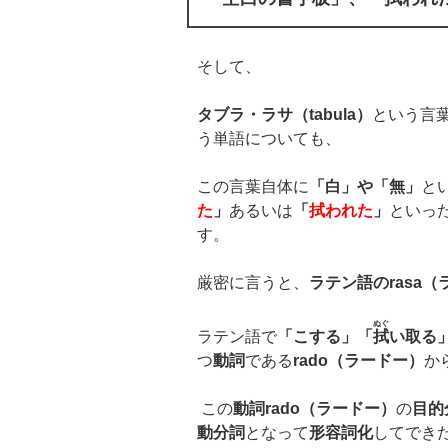
そして、
タブラ・ラサ（
tabula
）
という言
う単語についても、
この言葉自体に
「白」や「無」
と
た
」
あるいは
「
拭われた
」
といっ
す。
厳密に言うと、
ラテン語の
rasa
（
ぬぐ
ラテン語で
「こする」「
拭
い取る
つ
動詞
である
rado
（ラードー）
か
この
動詞
rado
（ラードー）
の
目的
動分詞
となって
形容詞化
してでき