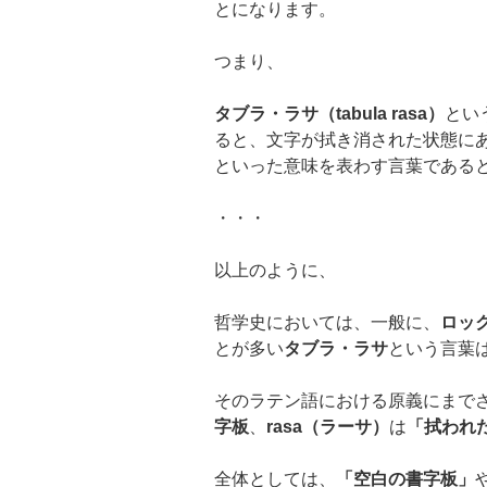
とになります。
つまり、
タブラ・ラサ
（
tabula rasa
）
とい
ると、文字が拭き消された状態に
といった意味を表わす言葉である
・・・
以上のように、
哲学史においては、一般に、
ロッ
とが多い
タブラ・ラサ
という言葉
そのラテン語における原義にまで
字板
、
rasa
（ラーサ）
は
「拭われ
全体としては、
「空白の書字板」