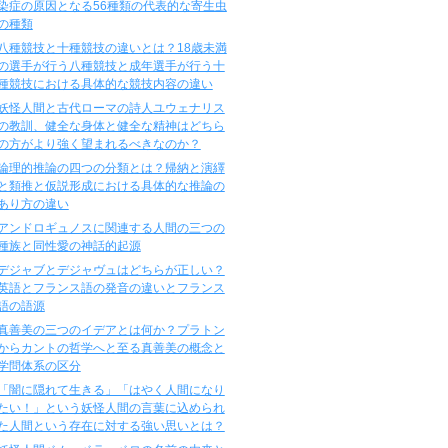
染症の原因となる56種類の代表的な寄生虫
の種類
八種競技と十種競技の違いとは？18歳未満
の選手が行う八種競技と成年選手が行う十
種競技における具体的な競技内容の違い
妖怪人間と古代ローマの詩人ユウェナリス
の教訓、健全な身体と健全な精神はどちら
の方がより強く望まれるべきなのか？
論理的推論の四つの分類とは？帰納と演繹
と類推と仮説形成における具体的な推論の
あり方の違い
アンドロギュノスに関連する人間の三つの
種族と同性愛の神話的起源
デジャブとデジャヴュはどちらが正しい？
英語とフランス語の発音の違いとフランス
語の語源
真善美の三つのイデアとは何か？プラトン
からカントの哲学へと至る真善美の概念と
学問体系の区分
「闇に隠れて生きる」「はやく人間になり
たい！」という妖怪人間の言葉に込められ
た人間という存在に対する強い思いとは？