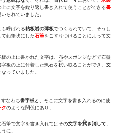
いう意味はなく
、それは、
古代ローマ
において、
木製
の上に文字を繰り返し書き入れて使うことができる
書
用いられていました。
とも呼ばれる
粘板岩の薄板
でつくられていて、そうし
して鉛筆状にした
石筆
をこすりつけることによって文
字板の上に書かれた文字は、布やスポンジなどで石盤
ぬぐ
書字板の上に付着した蝋石を
拭
い取ることができ、
文
となっていました。
）
すなわち
書字板
と、そこに文字を書き入れるのに使
ーク
のような関係にあり、
ふ
に石筆で文字を書き入れてはその
文字を
拭
き消して
、
ように、