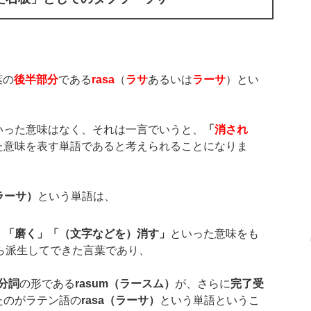
葉の
後半部分
である
rasa
（
ラサ
あるいは
ラーサ
）とい
いった意味はなく、それは一言でいうと、
「
消され
た意味を表す単語であると考えられることになりま
ラーサ）
という単語は、
」「磨く」「（文字などを）消す」
といった意味をも
ら派生してできた言葉であり、
分詞
の形である
rasum
（ラースム）
が、さらに
完了受
たのがラテン語の
rasa
（ラーサ）
という単語というこ