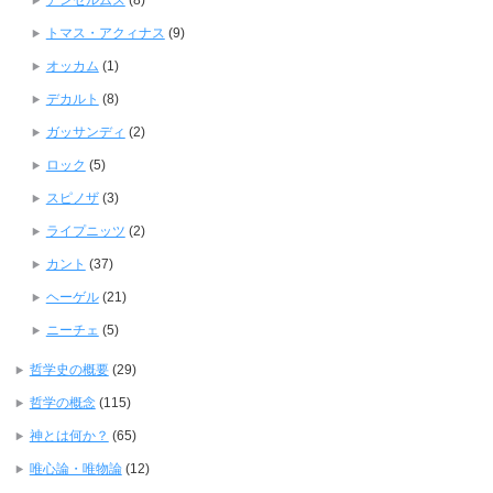
アンセルムス
(8)
トマス・アクィナス
(9)
オッカム
(1)
デカルト
(8)
ガッサンディ
(2)
ロック
(5)
スピノザ
(3)
ライプニッツ
(2)
カント
(37)
ヘーゲル
(21)
ニーチェ
(5)
哲学史の概要
(29)
哲学の概念
(115)
神とは何か？
(65)
唯心論・唯物論
(12)