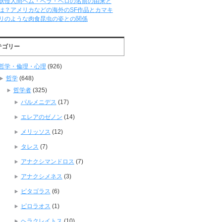
妖怪人間ベム・ベラ・ベロの名前の由来と
は？アメリカなどの海外のSF作品とカマキ
リのような肉食昆虫の姿との関係
テゴリー
哲学・倫理・心理
(926)
哲学
(648)
哲学者
(325)
パルメニデス
(17)
エレアのゼノン
(14)
メリッソス
(12)
タレス
(7)
アナクシマンドロス
(7)
アナクシメネス
(3)
ピタゴラス
(6)
ピロラオス
(1)
ヘラクレイトス
(10)