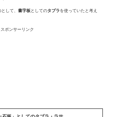
のとして、
書字板
としての
タブラ
を使っていたと考え
スポンサーリンク
た石板」としてのタブラ・ラサ