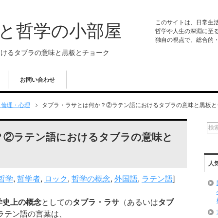
このサイトは、日常生
学と哲学の小部屋
哲学や人生の深淵に至
独自の視点で、総合的
おけるタブラの意味と黒板とチョーク
お問い合わせ
・倫理・心理
タブラ・ラサとは何か？②ラテン語におけるタブラの意味と黒板と
？②ラテン語におけるタブラの意味と
人
哲学
,
哲学者
,
ロック
,
哲学の概念
,
外国語
,
ラテン語
]
学史上の概念
としての
タブラ・ラサ
（あるいは
タブ
ラテン語の言葉は、