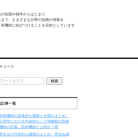
活の知識や雑学からはじまり
るまで、さまざまな分野の知識や情報を
・有機的に結びつけることを目的としています
チョーク
気記事一覧
防衛機制の具体的な種類と分類のまとめ、
心理学における代表的な二十四種類の防衛
機制の定義、防衛機制とは何か？㉛
寄生虫の代表的な種類のまとめ、寄生虫感