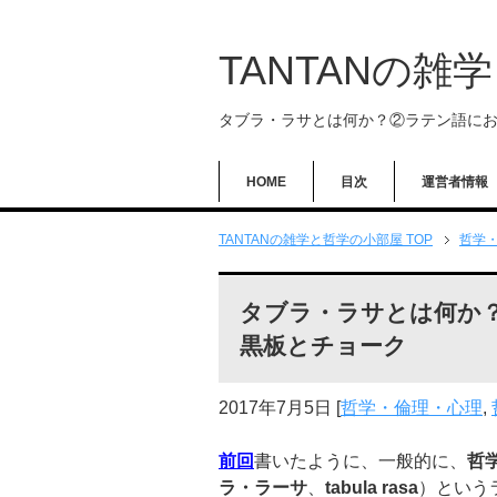
TANTANの雑
タブラ・ラサとは何か？②ラテン語に
HOME
目次
運営者情報
TANTANの雑学と哲学の小部屋 TOP
哲学
タブラ・ラサとは何か
黒板とチョーク
2017年7月5日
[
哲学・倫理・心理
,
前回
書いたように、一般的に、
哲
ラ・ラーサ
、
tabula rasa
）という