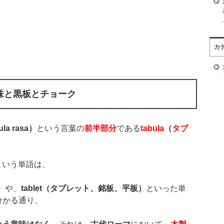
カ
味と黒板とチョーク
ula rasa
）
という言葉の
前半部分
である
tabula
（
タブ
という単語は、
）
や、
tablet
（
タブレット、銘板、平板）
といった単
分かる通り、