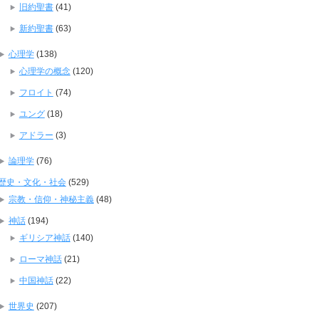
旧約聖書
(41)
新約聖書
(63)
心理学
(138)
心理学の概念
(120)
フロイト
(74)
ユング
(18)
アドラー
(3)
論理学
(76)
歴史・文化・社会
(529)
宗教・信仰・神秘主義
(48)
神話
(194)
ギリシア神話
(140)
ローマ神話
(21)
中国神話
(22)
世界史
(207)