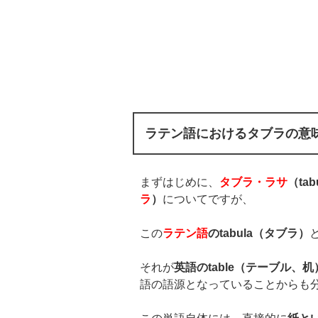
ラテン語におけるタブラの意
まずはじめに、
タブラ・ラサ
（
tab
ラ
）
についてですが、
この
ラテン語
の
tabula
（タブラ
）
それが
英語の
table
（テーブル、机
語の語源となっていることからも