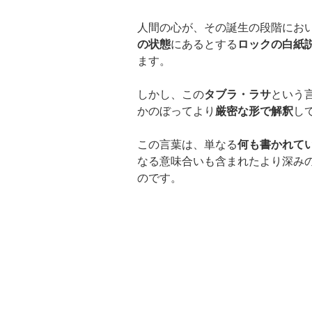
人間の心が、その誕生の段階にお
の状態
にあるとする
ロックの白紙
ます。
しかし、この
タブラ・ラサ
という
かのぼってより
厳密な形で解釈
し
この言葉は、単なる
何も書かれて
なる意味合いも含まれたより深み
のです。