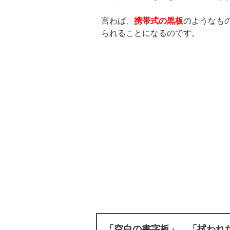
言わば、
携帯式の黒板
のようなも
られることになるのです。
「空白の書字板」、「拭われ