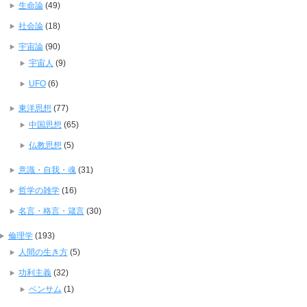
生命論
(49)
社会論
(18)
宇宙論
(90)
宇宙人
(9)
UFO
(6)
東洋思想
(77)
中国思想
(65)
仏教思想
(5)
意識・自我・魂
(31)
哲学の雑学
(16)
名言・格言・箴言
(30)
倫理学
(193)
人間の生き方
(5)
功利主義
(32)
ベンサム
(1)