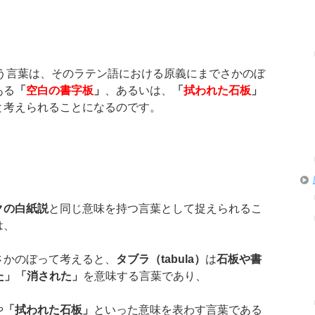
う言葉は、そのラテン語における原義にまでさかのぼ
ある
「
空白の書字板
」
、あるいは、
「
拭われた石板
」
と考えられることになるのです。
クの白紙説
と同じ意味を持つ言葉として捉えられるこ
は、
さかのぼって考えると、
タブラ（
tabula
）
は
石板や書
た」「消された」
を意味する言葉であり、
や
「拭われた石板」
といった意味を表わす言葉である