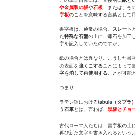
この単語自体には、直接的に
紙と
や金属製の板
や
石板
、または、そ
字板
のことを意味する言葉として
書字板は、通常の場合、
スレート
た
特殊な石盤
の上に、蝋石を加工
字を記入していたのですが、
紙の場合とは異なり、こうした書
の表面を
強くこする
ことによって
字を消して再使用する
ことが可能
つまり、
ラテン語における
tabula
（タブラ
う
石筆
とは、言わば、
黒板とチョ
古代ローマ人たちは、書字板の上
再び新た文字を書き入れるという