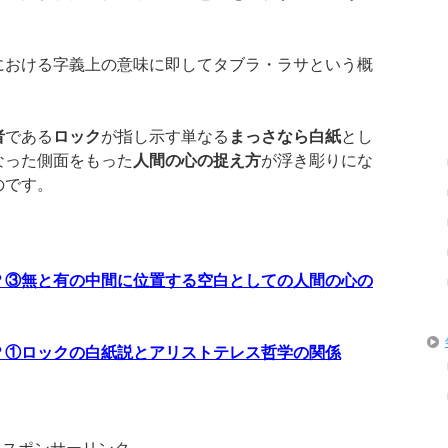
における字義上の意味に即してタブラ・ラサという概
者
である
ロック
が指し示す単なる
まっさなら白紙
とし
なった側面をもった
人間の心の捉え方
が浮き彫りにな
のです。
？③無と有の中間に位置する空白としての人間の心の
？①ロックの白紙説とアリストテレス哲学の関係