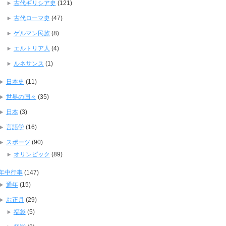
古代ギリシア史
(121)
古代ローマ史
(47)
ゲルマン民族
(8)
エルトリア人
(4)
ルネサンス
(1)
日本史
(11)
世界の国々
(35)
日本
(3)
言語学
(16)
スポーツ
(90)
オリンピック
(89)
年中行事
(147)
通年
(15)
お正月
(29)
福袋
(5)