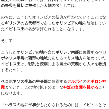
の祭典
を
最初に主催した人物の名
としては、
のちに、こうしたオリンピアの祭典が行われていくことにな
る
ギリシアの古代都市
であった
オリンピアの地
を統治してい
た
イピトス王
の名が挙げられることになります。
そして、
こうした
オリンピアの地
を含む
ギリシア南部
に位置する
ペロ
ポネソス半島
の
西部の地域
にあたる
エリス地方
を治めていた
イピトス王
は、
戦乱と疫病
による
国土の荒廃
から
人々を救済
するために、
ペロポネソス半島
の
中央部
に位置する
デルポイ
の
アポロン神
殿
まで赴き、この地で以下のような
神託の言葉を授かる
こと
になります。
「
ヘラスの地に平和
がもたらされるためには、イピトスとそ