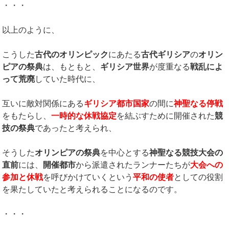
・・・
以上のように、
こうした
古代のオリンピック
にあたる
古代ギリシア
の
オリン
ピアの祭典
は、もともと、
ギリシア世界
が度重なる
戦乱によ
って荒廃
していた時代に、
互いに敵対関係にある
ギリシア都市国家
の間に
神聖なる停戦
をもたらし、
一時的な休戦協定
を結ぶすために開催された
競
技の祭典
であったと考えられ、
そうした
オリンピアの祭典
を中心とする
神聖なる競技大会の
直前
には、
開催都市
から派遣されたランナーたちが
大会への
参加と休戦
を呼びかけていくという
平和の使者
としての役割
を果たしていたと考えられることになるのです。
・・・