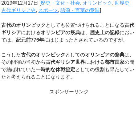
2019年12月17日
[
歴史・文化・社会
,
オリンピック
,
世界史
,
古代ギリシア史
,
スポーツ
,
語源・言葉の意味
]
古代のオリンピック
としても位置づけられることになる
古代
ギリシア
における
オリンピアの祭典
は、
歴史上の記録
におい
ては、
紀元前
776
年
にはじまったとされているのですが、
こうした
古代のオリンピック
としての
オリンピアの祭典
は、
その開催の当初から
古代ギリシア世界
における
都市国家
の間
で結ばれていた
一時的な休戦協定
としての役割も果たしてい
たと考えられることになります。
スポンサーリンク