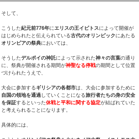
そして、
こうした
紀元前
776
年
に
エリスの王イピトス
によって開催が
はじめられたと伝えられている
古代のオリンピック
にあたる
オリンピアの祭典
においては、
そうした
デルポイの神託
によって示された
神々の言葉
の通り
に、祭典が開催される期間が
神聖なる停戦
の期間として位置
づけられたうえで、
大会に参加する
ギリシアの各都市
は、大会に参加するために
自国の領地を通過
していくことになる
旅行者たちの身の安全
を保証
するといった
休戦と平和に関する協定
が結ばれていた
と考えられることになります。
具体的には、