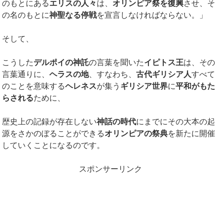
のもとにある
エリスの人々
は、
オリンピア祭を復興
させ、そ
の名のもとに
神聖なる停戦
を宣言しなければならない。」
そして、
こうした
デルポイの神託
の言葉を聞いた
イピトス王
は、その
言葉通りに、
ヘラスの地
、すなわち、
古代ギリシア人
すべて
のことを意味する
ヘレネス
が集う
ギリシア世界
に
平和がもた
らされる
ために、
歴史上の記録が存在しない
神話の時代
にまでにその大本の起
源をさかのぼることができる
オリンピアの祭典
を新たに開催
していくことになるのです。
スポンサーリンク