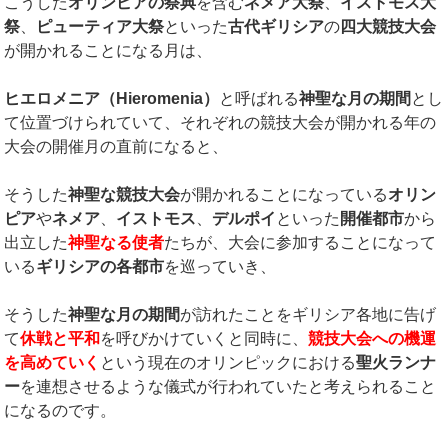
こうした
オリンピアの祭典
を含む
ネメア大祭
、
イストモス大
祭
、
ピューティア大祭
といった
古代ギリシア
の
四大競技大会
が開かれることになる月は、
ヒエロメニア（
Hieromenia
）
と呼ばれる
神聖な月の期間
とし
て位置づけられていて、それぞれの競技大会が開かれる年の
大会の開催月の直前になると、
そうした
神聖な競技大会
が開かれることになっている
オリン
ピア
や
ネメア
、
イストモス
、
デルポイ
といった
開催都市
から
出立した
神聖なる使者
たちが、大会に参加することになって
いる
ギリシアの各都市
を巡っていき、
そうした
神聖な月の期間
が訪れたことをギリシア各地に告げ
て
休戦と平和
を呼びかけていくと同時に、
競技大会への機運
を高めていく
という現在のオリンピックにおける
聖火ランナ
ー
を連想させるような儀式が行われていたと考えられること
になるのです。