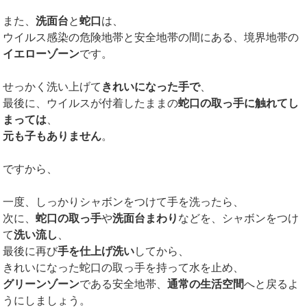
また、
洗面台
と
蛇口
は、
ウイルス感染の危険地帯と安全地帯の間にある、境界地帯の
イエローゾーン
です。
せっかく洗い上げて
きれいになった手で
、
最後に、ウイルスが付着したままの
蛇口の取っ手に触れてし
まっては
、
元も子もありません
。
ですから、
一度、しっかりシャボンをつけて手を洗ったら、
次に、
蛇口の取っ手
や
洗面台まわり
などを、シャボンをつけ
て
洗い流し
、
最後に再び
手を仕上げ洗い
してから、
きれいになった蛇口の取っ手を持って水を止め、
グリーンゾーン
である安全地帯、
通常の生活空間
へと戻るよ
うにしましょう。