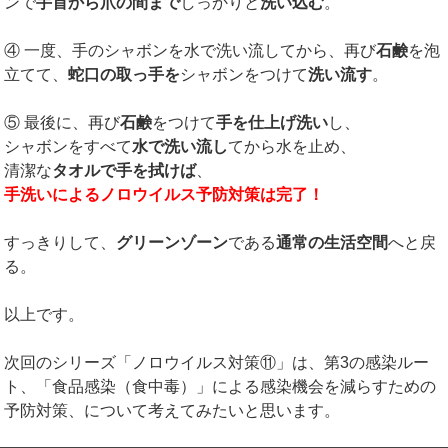
ンで
手首から爪の間まで
しっかりと
洗い込む
。
④ 一度、手のシャボンを水で洗い流してから、再び
石鹸
を泡
立てて、
蛇口の取っ手を
シャボンをつけて
洗い流す
。
⑤ 最後に、再び
石鹸
をつけて
手を仕上げ洗い
し、
シャボンをすべて
水で洗い流し
てから水を止め、
清潔な
タオルで手を拭けば
、
手洗いによるノロウイルス予防対策は完了！
すっきりして、
グリーンゾーン
である
通常の生活空間
へと戻
る。
以上です。
次回のシリーズ「ノロウイルス対策⑪」は、第3の感染ルー
ト、「食品感染（食中毒）」による感染機会を減らすための
予防対策、について考えてみたいと思います。