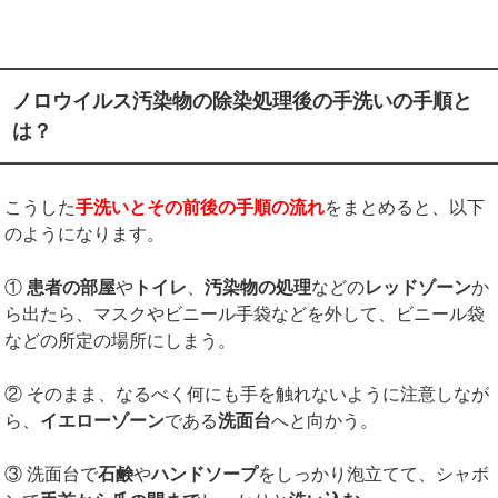
ノロウイルス汚染物の除染処理後の手洗いの手順と
は？
こうした
手洗いとその前後の手順の流れ
をまとめると、以下
のようになります。
①
患者の部屋
や
トイレ
、
汚染物の処理
などの
レッドゾーン
か
ら出たら、マスクやビニール手袋などを外して、ビニール袋
などの所定の場所にしまう。
② そのまま、なるべく何にも手を触れないように注意しなが
ら、
イエローゾーン
である
洗面台
へと向かう。
③ 洗面台で
石鹸
や
ハンドソープ
をしっかり泡立てて、シャボ