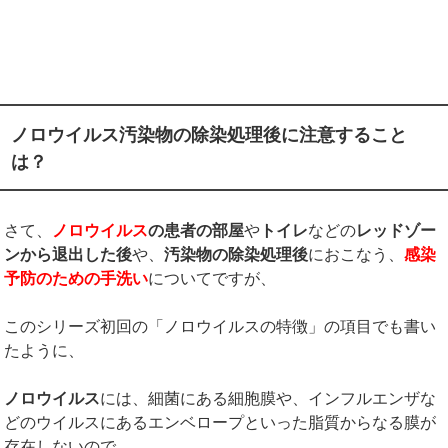
ノロウイルス汚染物の除染処理後に注意すること
は？
さて、
ノロウイルス
の患者の部屋
や
トイレ
などの
レッドゾー
ンから退出した後
や、
汚染物の除染処理後
におこなう、
感染
予防のための手洗い
についてですが、
このシリーズ初回の「ノロウイルスの特徴」の項目でも書い
たように、
ノロウイルス
には、細菌にある細胞膜や、インフルエンザな
どのウイルスにあるエンベロープといった脂質からなる膜が
存在しないので、