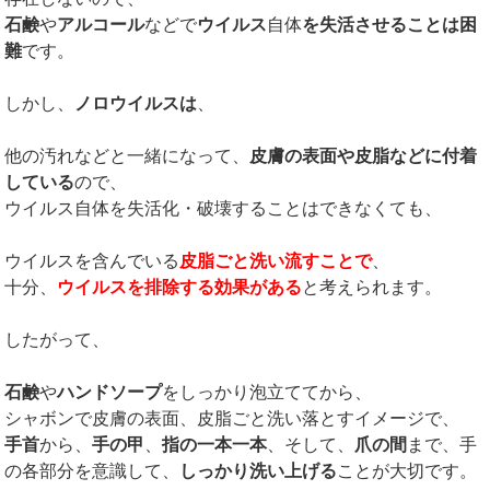
石鹸
や
アルコール
などで
ウイルス
自体
を失活させることは困
難
です。
しかし、
ノロウイルスは
、
他の汚れなどと一緒になって、
皮膚の表面や皮脂などに付着
している
ので、
ウイルス自体を失活化・破壊することはできなくても、
ウイルスを含んでいる
皮脂ごと洗い流すことで
、
十分、
ウイルスを排除する効果がある
と考えられます。
したがって、
石鹸
や
ハンドソープ
をしっかり泡立ててから、
シャボンで皮膚の表面、皮脂ごと洗い落とすイメージで、
手首
から、
手の甲
、
指の一本一本
、そして、
爪の間
まで、手
の各部分を意識して、
しっかり洗い上げる
ことが大切です。