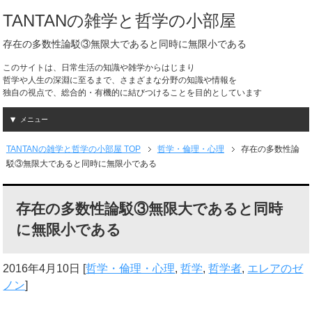
TANTANの雑学と哲学の小部屋
存在の多数性論駁③無限大であると同時に無限小である
このサイトは、日常生活の知識や雑学からはじまり
哲学や人生の深淵に至るまで、さまざまな分野の知識や情報を
独自の視点で、総合的・有機的に結びつけることを目的としています
メニュー
TANTANの雑学と哲学の小部屋 TOP
哲学・倫理・心理
存在の多数性論
駁③無限大であると同時に無限小である
存在の多数性論駁③無限大であると同時
に無限小である
2016年4月10日
[
哲学・倫理・心理
,
哲学
,
哲学者
,
エレアのゼ
ノン
]