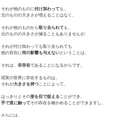
それが他のものに
付け加わって
も、
元のものの大きさが増えることはなく、
それが他のものから
取り去られて
も、
元のものの大きさが減ることもありませんが、
それが付け加わっても取り去られても
他の存在に
何の影響も与えない
ということは、
それは、
非存在
であることになるからです。
現実の世界に存在するものは、
それが
大きさを持つ
ことによって、
はっきりとその
形を目で捉える
ことができ、
手で直に触って
その存在を確かめることができますし、
さらには、