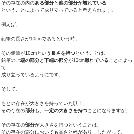
その存在の内の
ある部分
と
他の部分
が
離れている
ということによって成り立っていると考えられます。
例えば、
鉛筆の長さが10cmであるという時、
その鉛筆が10cmという
長さを持つ
ということは、
鉛筆の
上端の部分
と
下端の部分
が10cm
離れている
ことによっ
て
成り立っているようにです。
そして、
もとの存在が大きさを持っていた以上、
その存在の
部分
も、
一定の大きさを持つ
ことになりますが、
その存在の
部分
が大きさを持つということは、
その存在の部分においても高さと幅があり、したがって、