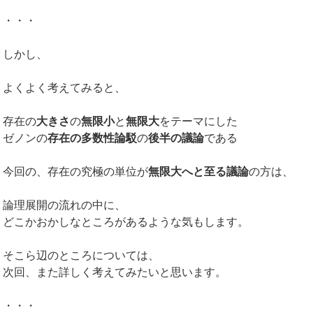
・・・
しかし、
よくよく考えてみると、
存在の
大きさ
の
無限小
と
無限大
をテーマにした
ゼノンの
存在の多数性論駁
の
後半の議論
である
今回の、存在の究極の単位が
無限大へと至る議論
の方は、
論理展開の流れの中に、
どこかおかしなところがあるような気もします。
そこら辺のところについては、
次回、また詳しく考えてみたいと思います。
・・・