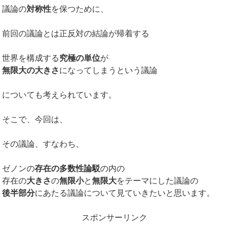
議論の
対称性
を保つために、
前回の議論とは正反対の結論が帰着する
世界を構成する
究極の単位
が
無限大の大きさ
になってしまうという議論
についても考えられています。
そこで、今回は、
その議論、すなわち、
ゼノンの
存在の多数性論駁
の内の
存在の
大きさ
の
無限小
と
無限大
をテーマにした議論の
後半部分
にあたる議論について見ていきたいと思います。
スポンサーリンク