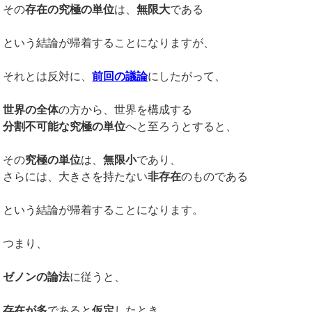
その
存在の究極の単位
は、
無限大
である
という結論が帰着することになりますが、
それとは反対に、
前回の議論
にしたがって、
世界の全体
の方から、世界を構成する
分割不可能な究極の単位
へと至ろうとすると、
その
究極の単位
は、
無限小
であり、
さらには、大きさを持たない
非存在
のものである
という結論が帰着することになります。
つまり、
ゼノンの論法
に従うと、
存在が多
であると
仮定
したとき、