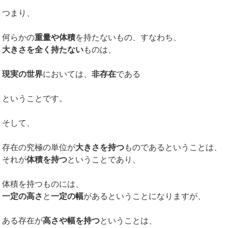
つまり、
何らかの
重量や体積
を持たないもの、すなわち、
大きさを全く持たない
ものは、
現実の世界
においては、
非存在
である
ということです。
そして、
存在の究極の単位が
大きさを持つ
ものであるということは、
それが
体積を持つ
ということであり、
体積を持つものには、
一定の高さ
と
一定の幅
があるということになりますが、
ある存在が
高さや幅を持つ
ということは、