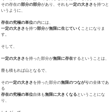
その存在の
部分の部分
があり、それも
一定の大きさ
を持つと
いうように、
存在の究極の単位
の内には、
一定の大きさ
を持つ
部分
が
無限に生じていく
ことになりま
す。
そして、
一定の大きさ
を持った部分が
無限に存在
するということは、
塵も積もれば山となるで、
その
一定の大きさ
を持った部分の
無限のつながり
の全体であ
る
存在の究極の単位
自体も
無限に大きくなる
ということにな
り、