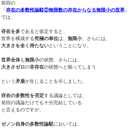
前回の
「
存在の多数性論駁②無限数の存在からなる無限小の世界
」
では、
存在を多
であると仮定すると、
世界を構成する
究極の単位
は、
無限小
、さらには、
大きさを全く持たない
ということになり、
世界全体
も
無限小
の状態、さらには、
大きさゼロ
の
非存在
の状態へと陥ってしまう
という
矛盾
が生じることを示しました。
存在の多数性を否定
する議論としては、
前回の議論だけでも十分完結している
と言えるのですが、
ゼノン自身の多数性論駁
においては、