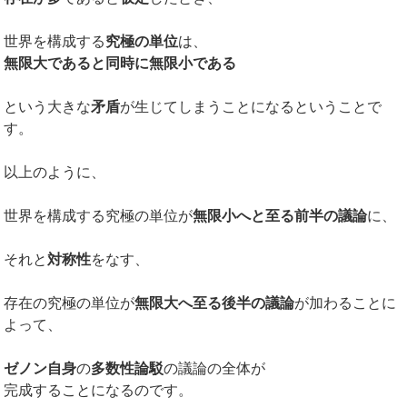
世界を構成する
究極の単位
は、
無限大であると同時に無限小である
という大きな
矛盾
が生じてしまうことになるということで
す。
以上のように、
世界を構成する究極の単位が
無限小へと至る前半の議論
に、
それと
対称性
をなす、
存在の究極の単位が
無限大へ至る後半の議論
が加わることに
よって、
ゼノン自身
の
多数性論駁
の議論の全体が
完成することになるのです。