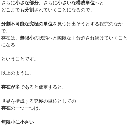
さらに
小さな部分
、さらに
小さいな構成単位
へと
どこまでも
分割
されていくことになるので、
分割不可能な究極の単位
を見つけ出そうとする探究のなか
で、
存在は、
無限小
の状態へと際限なく分割され続けていくこと
になる
ということです。
以上のように、
存在が多
であると仮定すると、
世界を構成する究極の単位としての
存在
の一つ一つは、
無限小に小さい