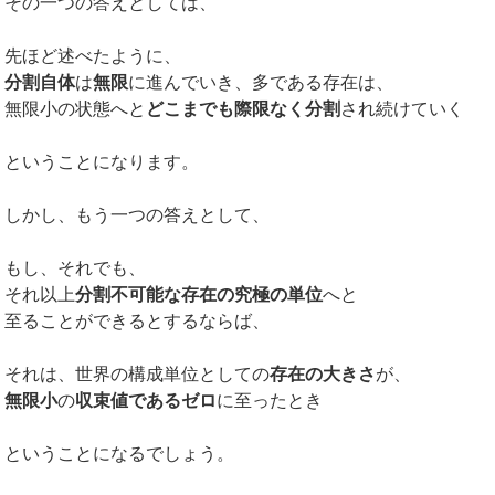
その一つの答えとしては、
先ほど述べたように、
分割自体
は
無限
に進んでいき、多である存在は、
無限小の状態へと
どこまでも際限なく分割
され続けていく
ということになります。
しかし、もう一つの答えとして、
もし、それでも、
それ以上
分割不可能な存在の究極の単位
へと
至ることができるとするならば、
それは、世界の構成単位としての
存在の大きさ
が、
無限小
の
収束値であるゼロ
に至ったとき
ということになるでしょう。