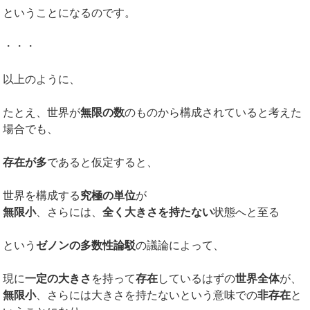
ということになるのです。
・・・
以上のように、
たとえ、世界が
無限の数
のものから構成されていると考えた
場合でも、
存在が多
であると仮定すると、
世界を構成する
究極の単位
が
無限小
、さらには、
全く大きさを持たない
状態へと至る
という
ゼノンの多数性論駁
の議論によって、
現に
一定の大きさ
を持って
存在
しているはずの
世界全体
が、
無限小
、さらには大きさを持たないという意味での
非存在
と