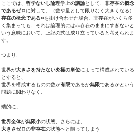
ここでは、
哲学ないし論理学上の議論
として、
非存在の概念
であるゼロ
に対して、（数や量として限りなく大きくなる）
存在の概念である∞
を掛け合わせた場合、非存在がいくら多
く集まっても、それは論理的には非存在のままにすぎないと
いう意味において、上記の式は成り立っていると考えられま
す。
つまり、
世界が
大きさを持たない究極の単位
によって構成されている
とすると、
世界を構成するものの数が
有限
であるか
無限
であるかという
問題に関わりなく、
端的に、
世界全体
が
無限小
の状態、さらには、
大きさゼロ
の
非存在
の状態へと陥ってしまう