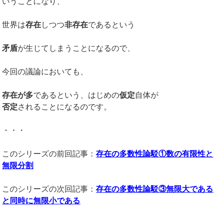
いうことになり、
世界は
存在
しつつ
非存在
であるという
矛盾
が生じてしまうことになるので、
今回の議論においても、
存在が多
であるという、はじめの
仮定
自体が
否定
されることになるのです。
・・・
このシリーズの前回記事：
存在の多数性論駁①数の有限性と
無限分割
このシリーズの次回記事：
存在の多数性論駁③無限大である
と同時に無限小である