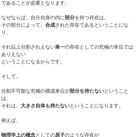
であることが必要となります。
なぜならば、自分自身の内に
部分
を持つ存在は、
その部分によって、
合成
された存在であるということにな
り、
それ以上分割されえない
単一
の存在としての究極の単位では
ありえない
ということになるからです。
そして、
分割不可能な究極の構成単位が
部分を持たない
ということ
は、
それは、
大きさ自体も持たない
ということになります。
例えば、
物理学上の概念
としての
原子
のような存在が