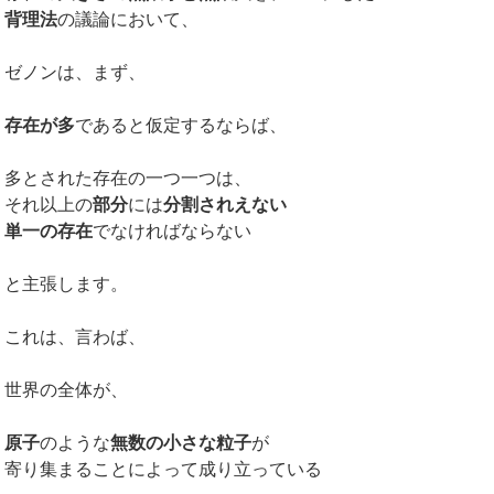
背理法
の議論において、
ゼノンは、まず、
存在が多
であると仮定するならば、
多とされた存在の一つ一つは、
それ以上の
部分
には
分割されえない
単一の存在
でなければならない
と主張します。
これは、言わば、
世界の全体が、
原子
のような
無数の小さな粒子
が
寄り集まることによって成り立っている