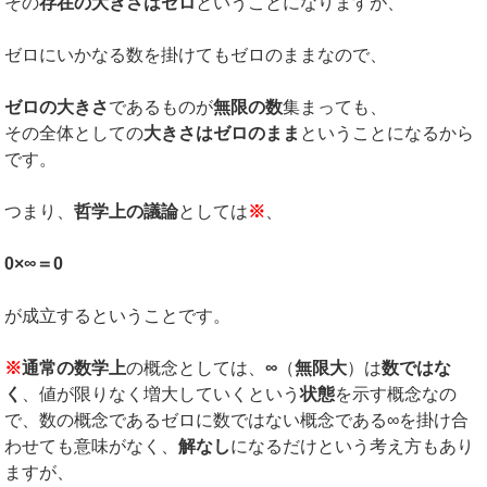
その
存在の大きさはゼロ
ということになりますが、
ゼロにいかなる数を掛けてもゼロのままなので、
ゼロの大きさ
であるものが
無限の数
集まっても、
その全体としての
大きさはゼロのまま
ということになるから
です。
つまり、
哲学上の議論
としては
※
、
0×∞＝0
が成立するということです。
※
通常の数学上
の概念としては、
∞
（
無限大
）は
数ではな
く
、値が限りなく増大していくという
状態
を示す概念なの
で、数の概念であるゼロに数ではない概念である∞を掛け合
わせても意味がなく、
解なし
になるだけという考え方もあり
ますが、