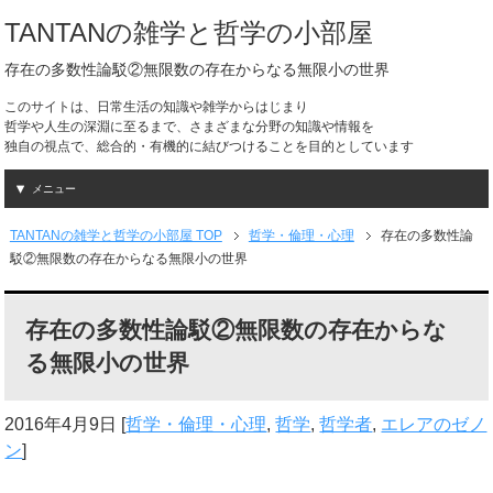
TANTANの雑学と哲学の小部屋
存在の多数性論駁②無限数の存在からなる無限小の世界
このサイトは、日常生活の知識や雑学からはじまり
哲学や人生の深淵に至るまで、さまざまな分野の知識や情報を
独自の視点で、総合的・有機的に結びつけることを目的としています
メニュー
TANTANの雑学と哲学の小部屋 TOP
哲学・倫理・心理
存在の多数性論
駁②無限数の存在からなる無限小の世界
存在の多数性論駁②無限数の存在からな
る無限小の世界
2016年4月9日
[
哲学・倫理・心理
,
哲学
,
哲学者
,
エレアのゼノ
ン
]