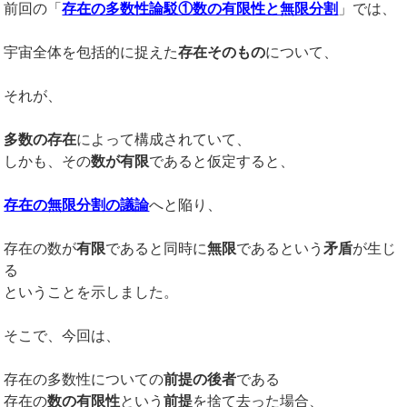
前回の「
存在の多数性論駁①数の有限性と無限分割
」では、
宇宙全体を包括的に捉えた
存在そのもの
について、
それが、
多数の存在
によって構成されていて、
しかも、その
数が有限
であると仮定すると、
存在の無限分割の議論
へと陥り、
存在の数が
有限
であると同時に
無限
であるという
矛盾
が生じ
る
ということを示しました。
そこで、今回は、
存在の多数性についての
前提の後者
である
存在の
数の有限性
という
前提
を捨て去った場合、