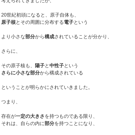
考えられてきましたが、
20世紀初頭になると、原子自体も、
原子核
とその周囲に分布する
電子
という
より小さな
部分
から
構成
されていることが分かり、
さらに、
その原子核も、
陽子
と
中性子
という
さらに小さな部分
から構成されている
ということが明らかにされていきました。
つまり、
存在が
一定の大きさ
を持つものである限り、
それは、自らの内に
部分
を持つことになり、