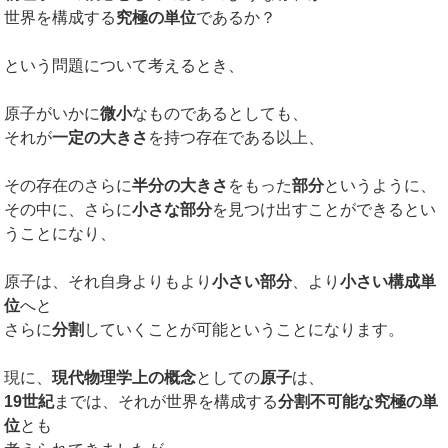
世界を構成する
究極の単位
であるか？
という問題について考えるとき、
原子がいかに
微小
なものであるとしても、
それが
一定の大きさ
を持つ存在である以上、
その存在のさらに
半分の大きさ
をもった
部分
というように、
その中に、さらに
小さな部分
を見つけ出すことができるとい
うことになり、
原子は、それ自身よりもより
小さい部分
、より
小さい構成単
位
へと
さらに
分割
していくことが可能ということになります。
現に、
現代物理学上の概念
としての
原子
は、
19世紀
までは、それが世界を構成する
分割不可能な究極の単
位
とも