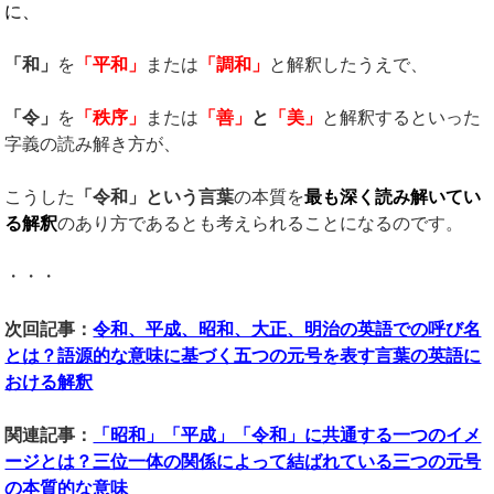
に、
「和」
を
「平和」
または
「調和」
と解釈したうえで、
「令」
を
「秩序」
または
「善」
と
「美」
と解釈するといった
字義の読み解き方が、
こうした
「令和」という言葉
の本質を
最も深く読み解いてい
る解釈
のあり方であるとも考えられることになるのです。
・・・
次回記事：
令和、平成、昭和、大正、明治の英語での呼び名
とは？語源的な意味に基づく五つの元号を表す言葉の英語に
おける解釈
関連記事：
「昭和」「平成」「令和」に共通する一つのイメ
ージとは？三位一体の関係によって結ばれている三つの元号
の本質的な意味