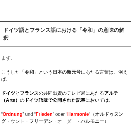
ドイツ語とフランス語における「令和」の意味の解
釈
まず、
こうした
「令和」
という
日本の新元号
にあたる言葉は、例え
ば、
ドイツ
と
フランス
の共同出資のテレビ局にあたる
アルテ
（
Arte
）
の
ドイツ語版で公開された記事
においては、
“
Ordnung
” und “
Frieden
” oder “
Harmonie
“（
オルドゥヌン
グ
・ウント・
フリーデン
・オーダー・
ハルモニー
）