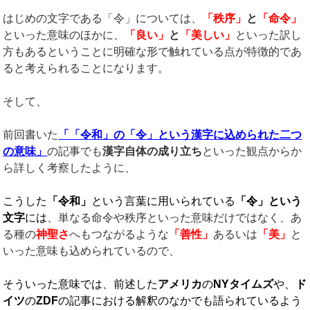
はじめの文字である「令」については、
「秩序」
と
「命令」
といった意味のほかに、
「良い」
と
「美しい」
といった訳し
方もあるということに明確な形で触れている点が特徴的であ
ると考えられることになります。
そして、
前回書いた
「「令和」の「令」という漢字に込められた二つ
の意味」
の記事でも
漢字自体の成り立ち
といった観点からか
ら詳しく考察したように、
こうした
「令和」
という言葉に用いられている
「令」という
文字
には
、単なる命令や秩序といった意味だけではなく、あ
る種の
神聖さ
へもつながるような
「善性」
あるいは
「美」
と
いった意味も込められているので、
そういった意味では、前述した
アメリカ
の
NY
タイムズ
や、
ド
イツ
の
ZDF
の記事における解釈のなかでも語られているよう