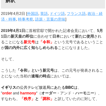
解釈
2019年4月2日
[
外国語
,
英語
,
ドイツ語
,
フランス語
,
政治・経
済・時事
,
時事考察
,
語源・言葉の意味
]
2019
年
4
月
1
日
に首相官邸で開かれた記者会見において、
5
月
1
日
の
新天皇の即位
に合わせて
日本
において
新たに使用
され
ることになる
新元号
は
「令和」
という元号であるということ
が
国の内外に広く知らしめられる
ことになりました。
そして、
こうした
「令和」という新元号
は、この元号が発表されるこ
とになった当初の
速報の時点
においては、
イギリス
の公共テレビ放送局にあたる
BBC
は
、
“
order
and
harmony
“（
オーダー
・アンド・
ハーモニー
）、
すなわち、
「秩序」
と
「調和」
と訳していたのに対して、