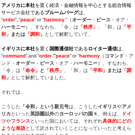
アメリカに本社
を置く経済・金融情報を中心とする総合情報
サービス会社である
ブルームバーグ
は、
“
order
”, ”
peace
” or “
harmony
.”（
オーダー
・
ピース
・オア・
ハーモニー
）、すなわち、「令」は
「秩序」
、「和」は
「平
和」
または
「調和」
として解釈していて、
イギリスに本社
を置く
国際通信社
である
ロイター通信
は、
“
command
” and “
order
.”“
peace
” or “
harmony
（
コマンド
・ア
ンド・
オーダー
・
ピース
・オア・
ハーモニー
）、すなわち、
「令」は
「命令」
と
「秩序」
、「和」は
「平和」
または
「調
和」
として解釈していました。
それでは、
こうした
「令和」という新元号
は、こうした
イギリス
や
アメ
リカ
といった
英語圏以外
の
ヨーロッパの国々
、例えば、
ドイ
ツ
や
フランス
といった国においては、それぞれ
具体的にどの
ような単語
として訳されていくことになっていったと考えら