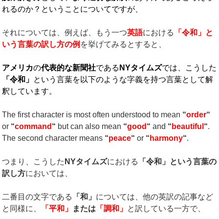
れるのか？ということについてですが、
それについては、例えば、もう一つ
英語
における
「令和」と
いう言葉の訳し方の例
を挙げてみるとすると、
アメリカ
の
代表的な新聞社
である
NY
タイムズ
では、こうした
「令和」
という言葉を以下のような字義を持つ言葉として解
釈しています。
The first character is most often understood to mean
“
order
“
or
“
command
“
but can also mean
“
good
“
and
“
beautiful
“
.
The second character means
“
peace
“
or
“
harmony
“
.
つまり、こうした
NY
タイムズ
における
「令和」という言葉の
訳し方
においては、
二番目の文字である
「和」
については、他の英訳の記事など
と同様に、
「平和」
または
「調和」
と訳している一方で、