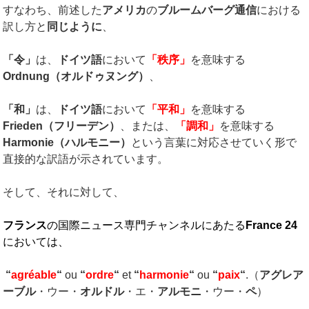
すなわち、前述した
アメリカ
の
ブルームバーグ通信
における
訳し方と
同じように
、
「令」
は、
ドイツ語
において
「秩序」
を意味する
Ordnung
（オルドゥヌング）
、
「和」
は、
ドイツ語
において
「平和」
を意味する
Frieden
（フリーデン）
、または、
「調和」
を意味する
Harmonie
（ハルモニー）
という言葉に対応させていく形で
直接的な訳語が示されています。
そして、それに対して、
フランス
の国際ニュース専門チャンネルにあたる
France 24
においては、
“
agréable
“
ou
“
ordre
“
et
“
harmonie
“
ou
“
paix
“
.（
アグレア
ーブル
・ウー・
オルドル
・エ・
アルモニ
・ウー・
ペ
）