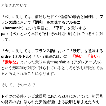
と訳されていて、
「和」
に対しては、前述したドイツ語訳の場合と同様に、
フ
ランス語
において
「調和」
を意味する
アルモニ
（
harmonie
）
という単語と、
「平和」
を意味する
paix
（ペ）
という単語がそれぞれ対応づけられているのに対
して、
「令」
に対しては、
フランス語
において
「秩序」
を意味する
ordre
（オルドル）
という単語のほかに、
「快い」「良い」
「素敵な」
といった意味を表す
agréable
（アグレアーブル）
という形容詞が対応づけられているところが少し特徴的であ
ると考えられることになります。
そして、その一方で、
ドイツ
の公共テレビ放送局にあたる
ZDF
においては、新元号
の発表の後に語られた安倍総理による説明も踏まえたうえ