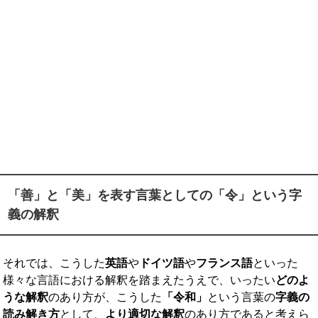
「善」と「美」を表す言葉としての「令」という字
義の解釈
それでは、こうした
英語
や
ドイツ語
や
フランス語
といった
様々な言語における解釈を踏まえたうえで、いったい
どのよ
うな解釈
のあり方が、こうした
「令和」
という言葉の
字義の
読み解き方
として、
より適切な解釈
のあり方であると考えら