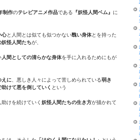
年制作
の
テレビアニメ作品
である
『妖怪人間ベム』
に
い心
と人間とは似ても似つかない
醜い身体
とを持った
の妖怪人間たち
が、
い
人間としての清らかな身体
を手に入れるためにもが
ゆえに
、悪しき人々によって苦しめられている
弱き
で助けて悪を倒していく
という
人助けを続けていく
妖怪人間たちの生き方
が描かれて
。
たちは、そうした
「はやく人間になりたい！」
という