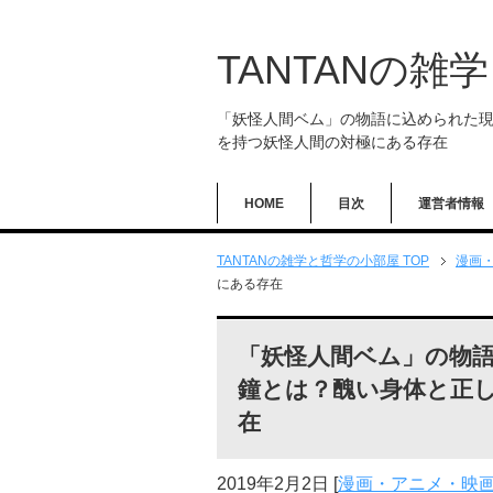
TANTANの雑
「妖怪人間ベム」の物語に込められた
を持つ妖怪人間の対極にある存在
HOME
目次
運営者情報
TANTANの雑学と哲学の小部屋 TOP
漫画
にある存在
「妖怪人間ベム」の物
鐘とは？醜い身体と正
在
2019年2月2日
[
漫画・アニメ・映