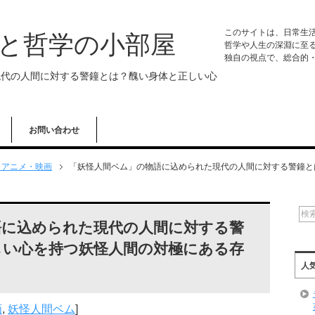
このサイトは、日常生
学と哲学の小部屋
哲学や人生の深淵に至
独自の視点で、総合的
現代の人間に対する警鐘とは？醜い身体と正しい心
お問い合わせ
・アニメ・映画
「妖怪人間ベム」の物語に込められた現代の人間に対する警鐘と
語に込められた現代の人間に対する警
しい心を持つ妖怪人間の対極にある存
人
画
,
妖怪人間ベム
]