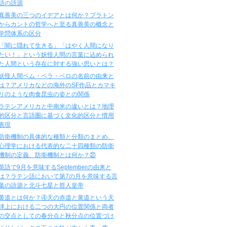
語の語源
真善美の三つのイデアとは何か？プラトン
からカントの哲学へと至る真善美の概念と
学問体系の区分
「闇に隠れて生きる」「はやく人間になり
たい！」という妖怪人間の言葉に込められ
た人間という存在に対する強い思いとは？
妖怪人間ベム・ベラ・ベロの名前の由来と
は？アメリカなどの海外のSF作品とカマキ
リのような肉食昆虫の姿との関係
ラテンアメリカと中南米の違いとは？地理
的区分と言語圏に基づく文化的区分と慣用
表現
防衛機制の具体的な種類と分類のまとめ、
心理学における代表的な二十四種類の防衛
機制の定義、防衛機制とは何か？㉛
英語で9月を意味するSeptemberの由来と
は？ラテン語において第7の月を意味する言
葉の語源と北斗七星と哲人皇帝
黄道とは何か？④天の赤道と黄道という天
球上における二つの大円の位置関係と両者
の交点としての春分点と秋分点の位置づけ