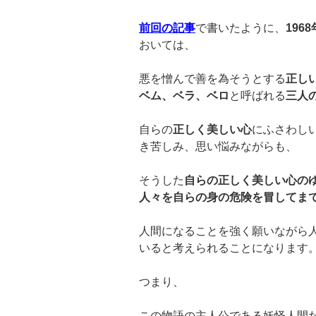
前回の記事
で書いたように、
1968
おいては、
悪を憎んで善を為そうとする
正し
ベム、ベラ、ベロ
と呼ばれる
三人
自らの
正しく美しい心
にふさわし
き苦しみ、思い悩みながらも、
そうした
自らの正しく美しい心の
人々を自らの身の危険を冒してま
人間になることを強く願いながら
いると考えられることになります
つまり、
この物語の主人公である妖怪人間