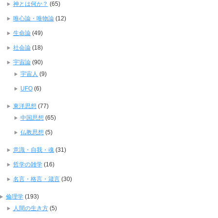
神とは何か？
(65)
唯心論・唯物論
(12)
生命論
(49)
社会論
(18)
宇宙論
(90)
宇宙人
(9)
UFO
(6)
東洋思想
(77)
中国思想
(65)
仏教思想
(5)
意識・自我・魂
(31)
哲学の雑学
(16)
名言・格言・箴言
(30)
倫理学
(193)
人間の生き方
(5)