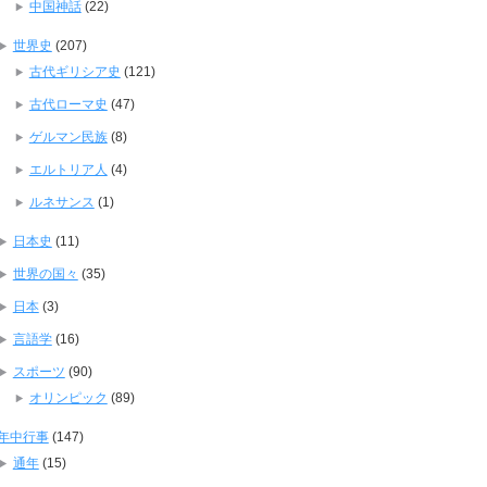
中国神話
(22)
世界史
(207)
古代ギリシア史
(121)
古代ローマ史
(47)
ゲルマン民族
(8)
エルトリア人
(4)
ルネサンス
(1)
日本史
(11)
世界の国々
(35)
日本
(3)
言語学
(16)
スポーツ
(90)
オリンピック
(89)
年中行事
(147)
通年
(15)