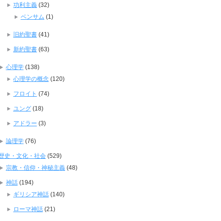
功利主義
(32)
ベンサム
(1)
旧約聖書
(41)
新約聖書
(63)
心理学
(138)
心理学の概念
(120)
フロイト
(74)
ユング
(18)
アドラー
(3)
論理学
(76)
歴史・文化・社会
(529)
宗教・信仰・神秘主義
(48)
神話
(194)
ギリシア神話
(140)
ローマ神話
(21)