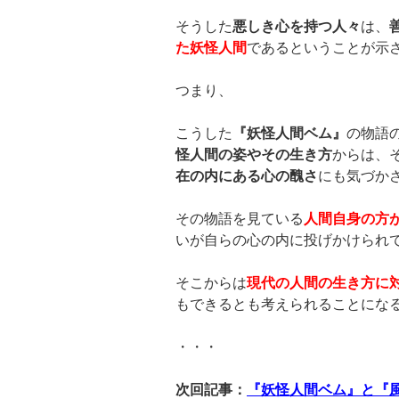
そうした
悪しき心を持つ人々
は、
た妖怪人間
であるということが示
つまり、
こうした
『妖怪人間ベム』
の物語
怪人間の姿やその生き方
からは、
在の内にある心の醜さ
にも気づか
その物語を見ている
人間自身の方
いが自らの心の内に投げかけられ
そこからは
現代の人間の生き方に
もできるとも考えられることにな
・・・
次回記事：
『妖怪人間ベム』と『