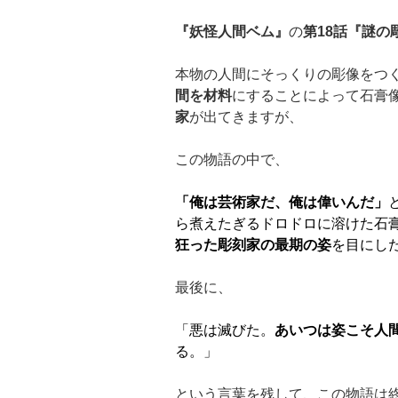
『妖怪人間ベム』
の
第
18
話『謎の
本物の人間にそっくりの彫像をつ
間を材料
にすることによって石膏
家
が出てきますが、
この物語の中で、
「俺は芸術家だ、俺は偉いんだ」
ら煮えたぎるドロドロに溶けた石
狂った彫刻家の最期の姿
を目にし
最後に、
「悪は滅びた。
あいつは姿こそ人
る。」
という言葉を残して、この物語は