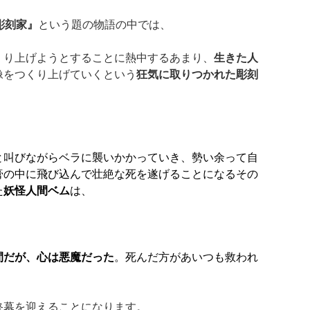
彫刻家』
という題の物語の中では、
くり上げようとすることに熱中するあまり、
生きた人
像をつくり上げていくという
狂気に取りつかれた彫刻
と叫びながらベラに襲いかかっていき、勢い余って自
膏の中に飛び込んで壮絶な死を遂げることになるその
た
妖怪人間ベム
は、
間だが、心は悪魔だった
。死んだ方があいつも救われ
終幕を迎えることになります。