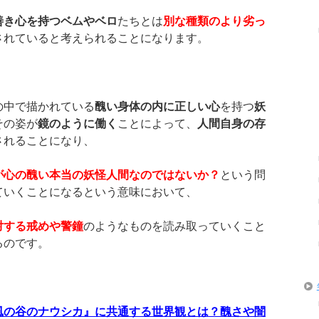
善き心を持つベムやベロ
たちとは
別な種類のより劣っ
されていると考えられることになります。
の中で描かれている
醜い身体の内に正しい心
を持つ
妖
その姿が
鏡のように働く
ことによって、
人間自身の存
されることになり、
が心の醜い本当の妖怪人間なのではないか？
という問
ていくことになるという意味において、
対する戒めや警鐘
のようなものを読み取っていくこと
るのです。
風の谷のナウシカ』に共通する世界観とは？醜さや闇