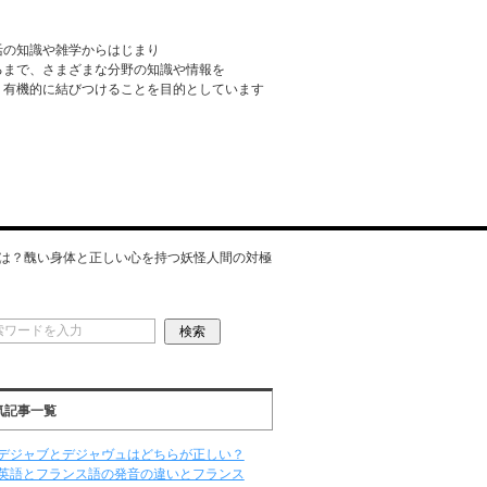
活の知識や雑学からはじまり
るまで、さまざまな分野の知識や情報を
・有機的に結びつけることを目的としています
は？醜い身体と正しい心を持つ妖怪人間の対極
気記事一覧
デジャブとデジャヴュはどちらが正しい？
英語とフランス語の発音の違いとフランス