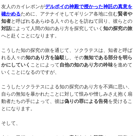
友人のカイレポンが
デルポイの神殿で授かった神託の真意を
確かめる
ために、アテナイそしてギリシア各地に住む
賢者や
知者
と呼ばれるあらゆる人々のもとを訪ねて回り、彼らとの
対話
によって人間の知のあり方を探究していく
知の探究の旅
へと赴くことになります。
こうした知の探究の旅を通じて、ソクラテスは、知者と呼ば
れる人々の
知のあり方を論駁
し、その
無知である部分を明ら
かにしていく
ことによって
自他の知のあり方の吟味
を進めて
いくことになるのですが、
こうしたソクラテスによる知の探究のあり方を不満に思い、
自らの無知を暴かれたことに対して恨みや憎しみさえ抱く扇
動者たちの手によって、彼は
偽りの罪による告発
を受けるこ
とになります。
そして、