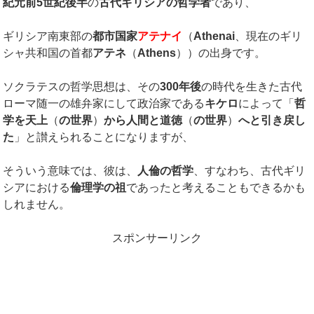
紀元前5世紀後半
の
古代ギリシアの哲学者
であり、
ギリシア南東部の
都市国家
アテナイ
（
Athenai
、現在のギリ
シャ共和国の首都
アテネ
（
Athens
））の出身です。
ソクラテスの哲学思想は、その
300年後
の時代を生きた古代
ローマ随一の雄弁家にして政治家である
キケロ
によって「
哲
学を天上
（
の世界
）
から人間と道徳
（
の世界
）
へと引き戻し
た
」と讃えられることになりますが、
そういう意味では、彼は、
人倫の哲学
、すなわち、古代ギリ
シアにおける
倫理学の祖
であったと考えることもできるかも
しれません。
スポンサーリンク