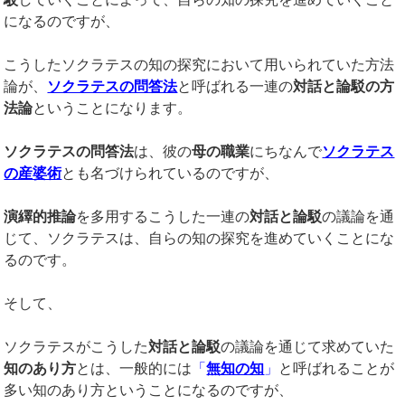
になるのですが、
こうしたソクラテスの知の探究において用いられていた方法
論が、
ソクラテスの問答法
と呼ばれる一連の
対話と論駁の方
法論
ということになります。
ソクラテスの問答法
は、彼の
母の職業
にちなんで
ソクラテス
の産婆術
とも名づけられているのですが、
演繹的推論
を多用するこうした一連の
対話と論駁
の議論を通
じて、ソクラテスは、自らの知の探究を進めていくことにな
るのです。
そして、
ソクラテスがこうした
対話と論駁
の議論を通じて求めていた
知のあり方
とは、一般的には
「
無知の知
」
と呼ばれることが
多い知のあり方ということになるのですが、