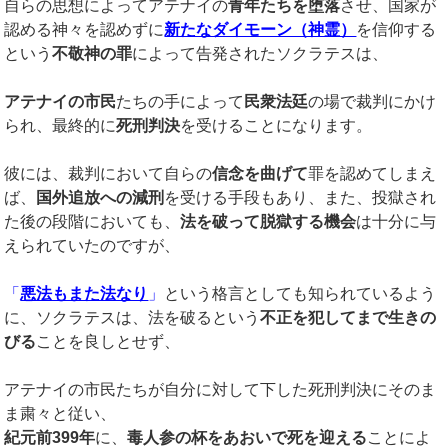
自らの思想によってアテナイの
青年たちを堕落
させ、国家が
認める神々を認めずに
新たなダイモーン（神霊）
を信仰する
という
不敬神の罪
によって告発されたソクラテスは、
アテナイの市民
たちの手によって
民衆法廷
の場で裁判にかけ
られ、最終的に
死刑判決
を受けることになります。
彼には、裁判において自らの
信念を曲げて
罪を認めてしまえ
ば、
国外追放への減刑
を受ける手段もあり、また、投獄され
た後の段階においても、
法を破って脱獄する機会
は十分に与
えられていたのですが、
「
悪法もまた法なり
」
という格言としても知られているよう
に、ソクラテスは、法を破るという
不正を犯してまで生きの
びる
ことを良しとせず、
アテナイの市民たちが自分に対して下した死刑判決にそのま
ま粛々と従い、
紀元前399年
に、
毒人参の杯をあおいで死を迎える
ことによ