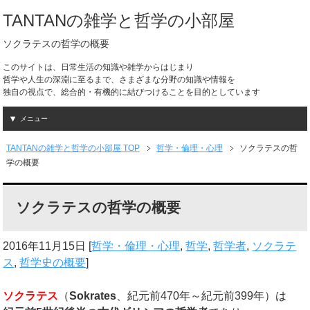
TANTANの雑学と哲学の小部屋
ソクラテスの哲学の概要
このサイトは、日常生活の知識や雑学からはじまり
哲学や人生の深淵に至るまで、さまざまな分野の知識や情報を
独自の視点で、総合的・有機的に結びつけることを目的としています
メニュー
TANTANの雑学と哲学の小部屋 TOP
哲学・倫理・心理
ソクラテスの哲
学の概要
ソクラテスの哲学の概要
2016年11月15日
[
哲学・倫理・心理
,
哲学
,
哲学者
,
ソクラテ
ス
,
哲学史の概要
]
ソクラテス
（
Sokrates
、紀元前470年～紀元前399年）は