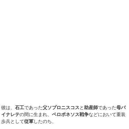
彼は、
石工
であった
父ソプロニスコス
と
助産師
であった
母パ
イナレテ
の間に生まれ、
ペロポネソス戦争
などにおいて重装
歩兵として
従軍
したのち、