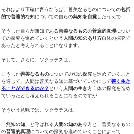
それはより正確に言うならば、善美なるものについての
包括
的で普遍的な知
についての自らの
無知を自覚
したうえで、
そうした自らが無知である
善美なるもの
の
普遍的真理
につい
ての探究を進めていくという
人間の知のあり方
自体の探究で
あったと考えられることになります。
そして、さらに、ソクラテスは、
こうした
善美なるもの
についての知の探究を進めていくこと
を通じて、人間は善美なる知に基づいていかにして
善く生き
ることができるのか？
という
人間の生き方
自体の探究を進め
ていったとも考えられることになるのですが、
そういう意味では、ソクラテスは、
「
無知の知
」と呼ばれる
人間の知のあり方
と、善美なるもの
の
普遍的真理
についての探究を進めていくことによって、