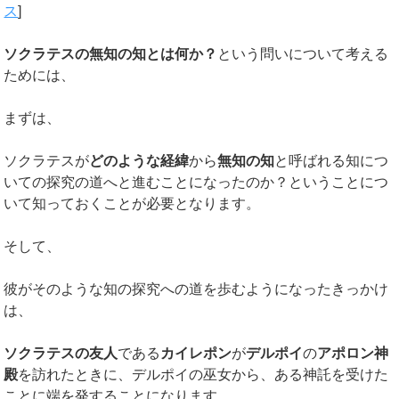
ス
]
ソクラテスの無知の知とは何か？
という問いについて考える
ためには、
まずは、
ソクラテスが
どのような経緯
から
無知の知
と呼ばれる知につ
いての探究の道へと進むことになったのか？ということにつ
いて知っておくことが必要となります。
そして、
彼がそのような知の探究への道を歩むようになったきっかけ
は、
ソクラテスの友人
である
カイレポン
が
デルポイ
の
アポロン神
殿
を訪れたときに、デルポイの巫女から、ある神託を受けた
ことに端を発することになります。