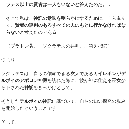
ラテス以上の賢者は一人もいないと答えた
のだ。…
そこで私は、
神託の意味を明らかにするために
、自ら進ん
で、
賢者の評判のあるすべての人のもとに行かなければな
らない
と考えたのである。
（プラトン著、『ソクラテスの弁明』、第5～6節）
つまり、
ソクラテスは、自らの信頼できる友人である
カイレポン
が
デ
ルポイのアポロン神殿
を訪れた際に、彼が
神に仕える巫女
か
ら下された
神託
をきっかけとして、
そうした
デルポイの神託
に基づいて、自らの知の探究の歩み
を開始したということです。
そして、