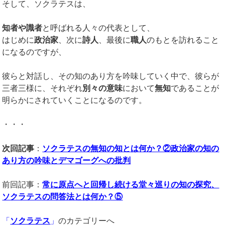
そして、ソクラテスは、
知者や識者
と呼ばれる人々の代表として、
はじめに
政治家
、次に
詩人
、最後に
職人
のもとを訪れること
になるのですが、
彼らと対話し、その知のあり方を吟味していく中で、彼らが
三者三様に、それぞれ
別々の意味
において
無知
であることが
明らかにされていくことになるのです。
・・・
次回記事
：
ソクラテスの無知の知とは何か？②政治家の知の
あり方の吟味とデマゴーグへの批判
前回記事：
常に原点へと回帰し続ける堂々巡りの知の探究、
ソクラテスの問答法とは何か？⑤
「
ソクラテス
」
のカテゴリーへ