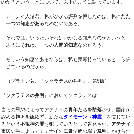
のか？ということについて、以下のように語っています。
アテナイ人諸君、私がかかる評判を博したのは、私に
ただ
一つの知恵がある
ためなのである。
それでは、いったいそれはいかなる知恵なのかというと、
思うにそれは、一つの
人間的知恵
なのだろう。
そういう知恵であるならば、私も実際持っていると自ら信
じているのだから。
（プラトン著、『ソクラテスの弁明』、第5節）
『
ソクラテスの弁明
』においてソクラテスは、
自らの思想によってアテナイの
青年たちを堕落
させ、国家が
認める
神々を認めず
、新たな
ダイモーン
（
神霊
）
を信じてい
るという
不敬神の罪
を犯しているとして告発され、
アテナイ
市民
の手によってアテナイの
民衆法廷
の場で
裁判
にかけられ