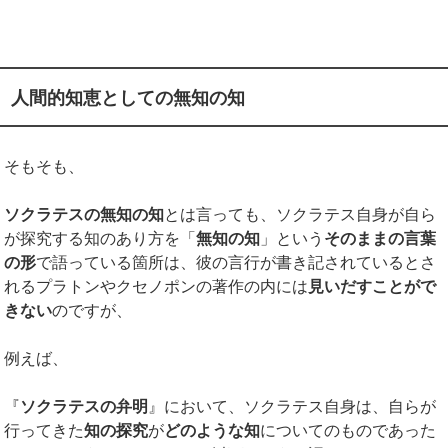
人間的知恵としての無知の知
そもそも、
ソクラテスの無知の知
とは言っても、ソクラテス自身が自ら
が探究する知のあり方を「
無知の知
」という
そのままの言葉
の形
で語っている箇所は、彼の言行が書き記されているとさ
れるプラトンやクセノポンの著作の内には
見いだすことがで
きない
のですが、
例えば、
『
ソクラテスの弁明
』において、ソクラテス自身は、自らが
行ってきた
知の探究
が
どのような知
についてのものであった