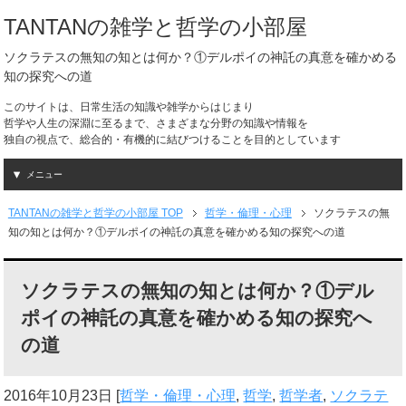
TANTANの雑学と哲学の小部屋
ソクラテスの無知の知とは何か？①デルポイの神託の真意を確かめる
知の探究への道
このサイトは、日常生活の知識や雑学からはじまり
哲学や人生の深淵に至るまで、さまざまな分野の知識や情報を
独自の視点で、総合的・有機的に結びつけることを目的としています
メニュー
TANTANの雑学と哲学の小部屋 TOP
哲学・倫理・心理
ソクラテスの無
知の知とは何か？①デルポイの神託の真意を確かめる知の探究への道
ソクラテスの無知の知とは何か？①デル
ポイの神託の真意を確かめる知の探究へ
の道
2016年10月23日
[
哲学・倫理・心理
,
哲学
,
哲学者
,
ソクラテ