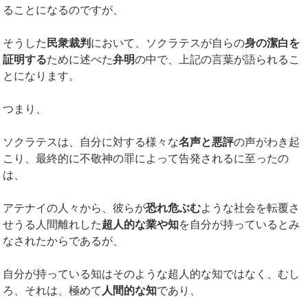
ることになるのですが、
そうした
民衆裁判
において、ソクラテスが自らの
身の潔白を
証明する
ために述べた
弁明
の中で、上記の言葉が語られるこ
とになります。
つまり、
ソクラテスは、自分に対する様々な
名声と悪評
の声がわき起
こり、最終的に不敬神の罪によって告発されるに至ったの
は、
アテナイの人々から、彼らが
恐れ危ぶむ
ような社会を転覆さ
せうる人間離れした
超人的な業や知
を自分が持っているとみ
なされたからであるが、
自分が持っている知はそのような超人的な知ではなく、むし
ろ、それは、極めて
人間的な知
であり、