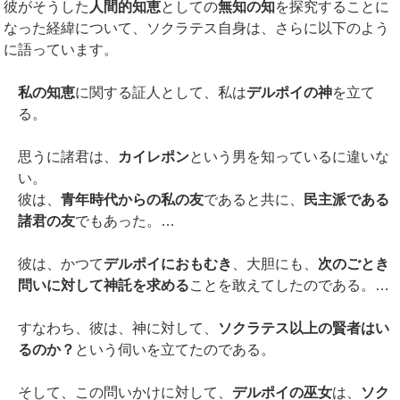
彼がそうした
人間的知恵
としての
無知の知
を探究することに
なった経緯について、ソクラテス自身は、さらに以下のよう
に語っています。
私の知恵
に関する証人として、私は
デルポイの神
を立て
る。
思うに諸君は、
カイレポン
という男を知っているに違いな
い。
彼は、
青年時代からの私の友
であると共に、
民主派である
諸君の友
でもあった。…
彼は、かつて
デルポイにおもむき
、大胆にも、
次のごとき
問いに対して神託を求める
ことを敢えてしたのである。…
すなわち、彼は、神に対して、
ソクラテス以上の賢者はい
るのか？
という伺いを立てたのである。
そして、この問いかけに対して、
デルポイの巫女
は、
ソク