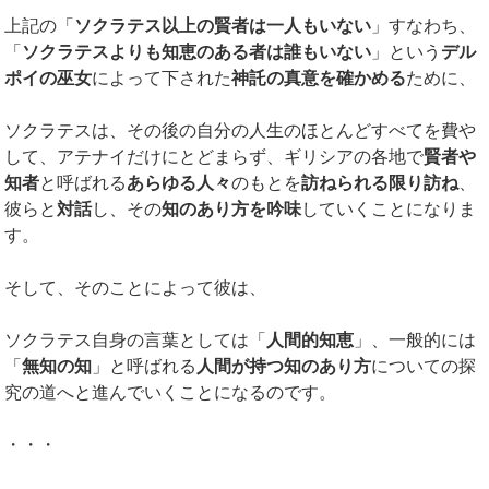
上記の「
ソクラテス以上の賢者は一人もいない
」すなわち、
「
ソクラテスよりも知恵のある者は誰もいない
」という
デル
ポイの巫女
によって下された
神託の真意を確かめる
ために、
ソクラテスは、その後の自分の人生のほとんどすべてを費や
して、アテナイだけにとどまらず、ギリシアの各地で
賢者や
知者
と呼ばれる
あらゆる人々
のもとを
訪ねられる限り訪ね
、
彼らと
対話
し、その
知のあり方を吟味
していくことになりま
す。
そして、そのことによって彼は、
ソクラテス自身の言葉としては「
人間的知恵
」、一般的には
「
無知の知
」と呼ばれる
人間が持つ知のあり方
についての探
究の道へと進んでいくことになるのです。
・・・