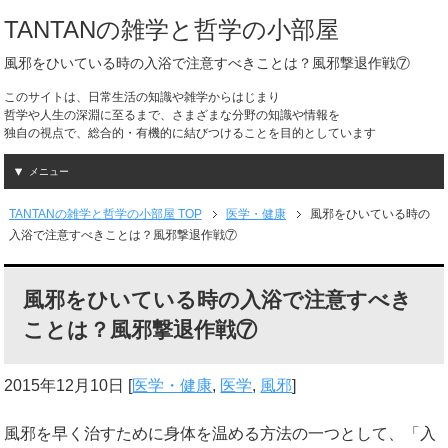
TANTANの雑学と哲学の小部屋
風邪をひいている時の入浴で注意すべきことは？風邪撃退作戦⑦
このサイトは、日常生活の知識や雑学からはじまり
哲学や人生の深淵に至るまで、さまざまな分野の知識や情報を
独自の視点で、総合的・有機的に結びつけることを目的としています
メニュー
TANTANの雑学と哲学の小部屋 TOP
医学・健康
風邪をひいている時の
入浴で注意すべきことは？風邪撃退作戦⑦
風邪をひいている時の入浴で注意すべき
ことは？風邪撃退作戦⑦
2015年12月10日
[
医学・健康
,
医学
,
風邪
]
風邪を早く治すために身体を温める方法の一つとして、「入