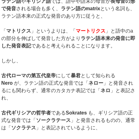
ラテン語
や
ギリシア語
では、語中や語末の母音が
長母音の形
で発音
される場合も多く、
ラテン語の
matrix
という名詞も、
ラテン語本来の正式な発音のあり方に従うと、
「
マトリクス
」というよりは、「
マートリクス
」と語中のa
の部分を伸ばして発音した方がより
ラテン語本来の発音に即
した発音表記
であると考えられることになります。
しかし、
古代ローマの第五代皇帝
にして
暴君
として知られる
Nero
が、ラテン語の正式な発音では「
ネロー
」と発音され
るにも関わらず、通常のカタカナ表記では「
ネロ
」と表記さ
れ、
古代ギリシアの哲学者
である
Sokrates
も、ギリシア語の正
式な発音では「
ソークラテース
」と発音されるものの、通常
は「
ソクラテス
」と表記されているように、