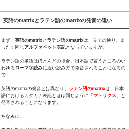
英語のmatrixとラテン語のmatrixの発音の違い
まず、
英語の
matrix
と
ラテン語の
matrix
は、見ての通り、ま
ったく
同じアルファベット表記
となっていますが、
ラテン語の単語はほとんどの場合、日本語で言うところのい
わゆる
ローマ字読み
に近い読み方で発音されることになるの
で、
英語のmatrixの発音とは異なり、
ラテン語の
matrix
は、日本
語におけるカタカナ表記とほぼ同じように「
マトリクス
」と
発音されることになります。
ちなみに、