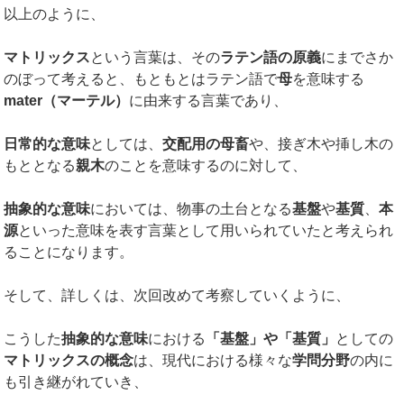
以上のように、
マトリックス
という言葉は、その
ラテン語の原義
にまでさか
のぼって考えると、もともとはラテン語で
母
を意味する
mater
（マーテル）
に由来する言葉であり、
日常的な意味
としては、
交配用の母畜
や、接ぎ木や挿し木の
もととなる
親木
のことを意味するのに対して、
抽象的な意味
においては、物事の土台となる
基盤
や
基質
、
本
源
といった意味を表す言葉として用いられていたと考えられ
ることになります。
そして、詳しくは、次回改めて考察していくように、
こうした
抽象的な意味
における
「基盤」や「基質」
としての
マトリックスの概念
は、現代における様々な
学問分野
の内に
も引き継がれていき、