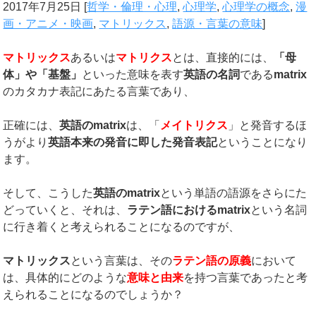
2017年7月25日
[
哲学・倫理・心理
,
心理学
,
心理学の概念
,
漫
画・アニメ・映画
,
マトリックス
,
語源・言葉の意味
]
マトリックス
あるいは
マトリクス
とは、直接的には、
「母
体」や「基盤」
といった意味を表す
英語の名詞
である
matrix
のカタカナ表記にあたる言葉であり、
正確には、
英語の
matrix
は、「
メイトリクス
」と発音するほ
うがより
英語本来の発音に即した発音表記
ということになり
ます。
そして、こうした
英語の
matrix
という単語の語源をさらにた
どっていくと、それは、
ラテン語における
matrix
という名詞
に行き着くと考えられることになるのですが、
マトリックス
という言葉は、その
ラテン語の原義
において
は、具体的にどのような
意味と由来
を持つ言葉であったと考
えられることになるのでしょうか？