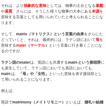
それは、より
抽象的な意味
としては、物事の土台となる
基盤
や
基質
、さらには、そうした様々な物事の大本にある
本源
を
意味する言葉としても用いられていたと考えられることにな
ります。
そして、
matrix
（マトリクス）という言葉の由来
をさらにた
どっていくと、それは、最終的には、ラテン語において
母
を
意味する
mater
（
マーテル
）
という言葉に行き着くことにな
るのですが、
ラテン語の
mater
は、英語にも共通する
matri-
という接頭辞
に
も派生していて、ラテン語においても英語においても、
matri-
は、
「母」や「女性」
といった意味を表す接頭辞とし
て用いられることになります。
例えば、
英語で
matrimony
（メイトリモニー）
といえば、
婚礼
や
結婚