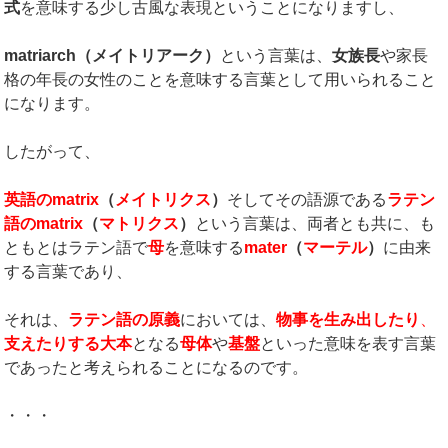
式
を意味する少し古風な表現ということになりますし、
matriarch
（メイトリアーク）
という言葉は、
女族長
や家長
格の年長の女性のことを意味する言葉として用いられること
になります。
したがって、
英語の
matrix
（
メイトリクス
）
そしてその語源である
ラテン
語の
matrix
（
マトリクス
）
という言葉は、両者とも共に、も
ともとはラテン語で
母
を意味する
mater
（
マーテル
）
に由来
する言葉であり、
それは、
ラテン語の原義
においては、
物事を生み出したり
、
支えたりする大本
となる
母体
や
基盤
といった意味を表す言葉
であったと考えられることになるのです。
・・・