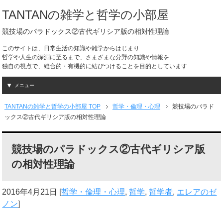
TANTANの雑学と哲学の小部屋
競技場のパラドックス②古代ギリシア版の相対性理論
このサイトは、日常生活の知識や雑学からはじまり
哲学や人生の深淵に至るまで、さまざまな分野の知識や情報を
独自の視点で、総合的・有機的に結びつけることを目的としています
メニュー
TANTANの雑学と哲学の小部屋 TOP
哲学・倫理・心理
競技場のパラド
ックス②古代ギリシア版の相対性理論
競技場のパラドックス②古代ギリシア版
の相対性理論
2016年4月21日
[
哲学・倫理・心理
,
哲学
,
哲学者
,
エレアのゼ
ノン
]