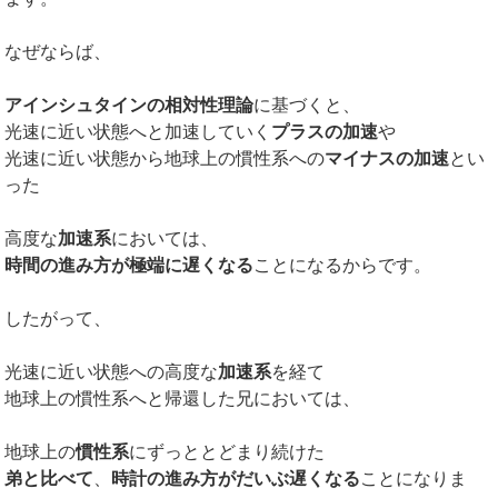
なぜならば、
アインシュタインの相対性理論
に基づくと、
光速に近い状態へと加速していく
プラスの加速
や
光速に近い状態から地球上の慣性系への
マイナスの加速
とい
った
高度な
加速系
においては、
時間の進み方が極端に遅くなる
ことになるからです。
したがって、
光速に近い状態への高度な
加速系
を経て
地球上の慣性系へと帰還した兄においては、
地球上の
慣性系
にずっととどまり続けた
弟と比べて
、
時計の進み方がだいぶ遅くなる
ことになりま