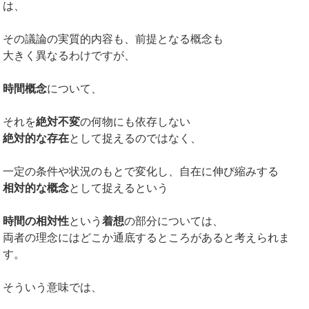
は、
その議論の実質的内容も、前提となる概念も
大きく異なるわけですが、
時間概念
について、
それを
絶対不変
の何物にも依存しない
絶対的な存在
として捉えるのではなく、
一定の条件や状況のもとで変化し、自在に伸び縮みする
相対的な概念
として捉えるという
時間の相対性
という
着想
の部分については、
両者の理念にはどこか通底するところがあると考えられま
す。
そういう意味では、