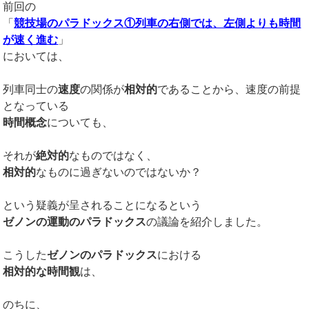
前回の
「
競技場のパラドックス①列車の右側では、左側よりも時間
が速く進む
」
においては、
列車同士の
速度
の関係が
相対的
であることから、速度の前提
となっている
時間概念
についても、
それが
絶対的
なものではなく、
相対的
なものに過ぎないのではないか？
という疑義が呈されることになるという
ゼノンの運動のパラドックス
の議論を紹介しました。
こうした
ゼノンのパラドックス
における
相対的な時間観
は、
のちに、