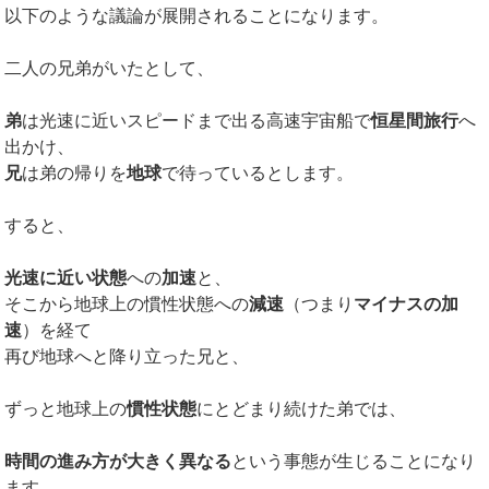
以下のような議論が展開されることになります。
二人の兄弟がいたとして、
弟
は光速に近いスピードまで出る高速宇宙船で
恒星間旅行
へ
出かけ、
兄
は弟の帰りを
地球
で待っているとします。
すると、
光速に近い状態
への
加速
と、
そこから地球上の慣性状態への
減速
（つまり
マイナスの加
速
）を経て
再び地球へと降り立った兄と、
ずっと地球上の
慣性状態
にとどまり続けた弟では、
時間の進み方が大きく異なる
という事態が生じることになり
ます。