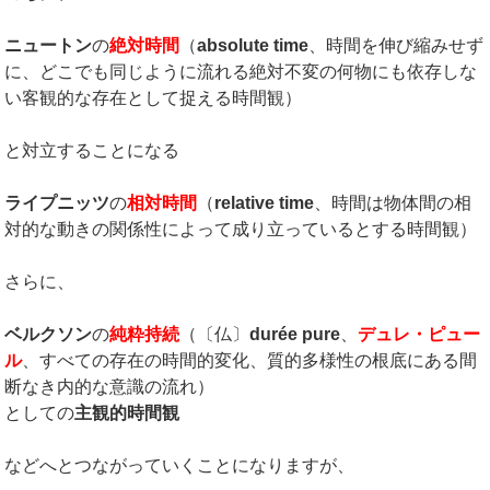
ニュートン
の
絶対時間
（
absolute time
、時間を伸び縮みせず
に、どこでも同じように流れる絶対不変の何物にも依存しな
い客観的な存在として捉える時間観）
と対立することになる
ライプニッツ
の
相対時間
（
relative time
、時間は物体間の相
対的な動きの関係性によって成り立っているとする時間観）
さらに、
ベルクソン
の
純粋持続
（〔仏〕
durée pure
、
デュレ・ピュー
ル
、すべての存在の時間的変化、質的多様性の根底にある間
断なき内的な意識の流れ）
としての
主観的時間観
などへとつながっていくことになりますが、