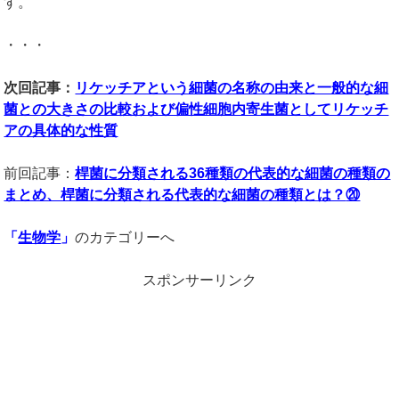
す。
・・・
次回記事：
リケッチアという細菌の名称の由来と一般的な細
菌との大きさの比較および偏性細胞内寄生菌としてリケッチ
アの具体的な性質
前回記事：
桿菌に分類される
36
種類の代表的な細菌の種類の
まとめ、桿菌に分類される代表的な細菌の種類とは？
⑳
「
生物学
」
のカテゴリーへ
スポンサーリンク