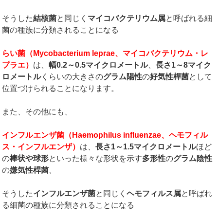
そうした
結核菌
と同じく
マイコバクテリウム属
と呼ばれる細
菌の種族に分類されることになる
らい菌（
Mycobacterium leprae
、マイコバクテリウム・レ
プラエ）
は、
幅
0.2
～
0.5
マイクロメートル
、
長さ
1
～
8
マイク
ロメートル
くらいの大きさの
グラム陽性
の
好気性桿菌
として
位置づけられることになります。
また、その他にも、
インフルエンザ菌（
Haemophilus influenzae
、ヘモフィル
ス・インフルエンザ）
は、
長さ
1
～
1.5
マイクロメートル
ほど
の
棒状や球形
といった様々な形状を示す
多形性
の
グラム陰性
の
嫌気性桿菌
、
そうした
インフルエンザ菌
と同じく
ヘモフィルス属
と呼ばれ
る細菌の種族に分類されることになる