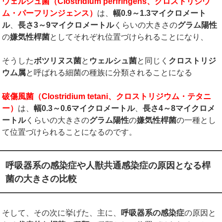
ウェルシュ菌（
Clostridium perfringens
、クロストリジウ
ム・パーフリンジェンス）
は、
幅
0.9
～
1.3
マイクロメート
ル
、
長さ
3
～
9
マイクロメートル
くらいの大きさの
グラム陽性
の
嫌気性桿菌
としてそれぞれ位置づけられることになり、
そうした
ボツリヌス菌
と
ウェルシュ菌
と同じく
クロストリジ
ウム属
と呼ばれる細菌の種族に分類されることになる
破傷風菌（
Clostridium tetani
、クロストリジウム・テタニ
ー）
は、
幅
0.3
～
0.6
マイクロメートル
、
長さ
4
～
8
マイクロメ
ートル
くらいの大きさの
グラム陽性
の
嫌気性桿菌
の一種とし
て位置づけられることになるのです。
呼吸器系の感染症や人獣共通感染症の原因となる桿
菌の大きさの比較
そして、その次に挙げた、主に、
呼吸器系の感染症
の原因と