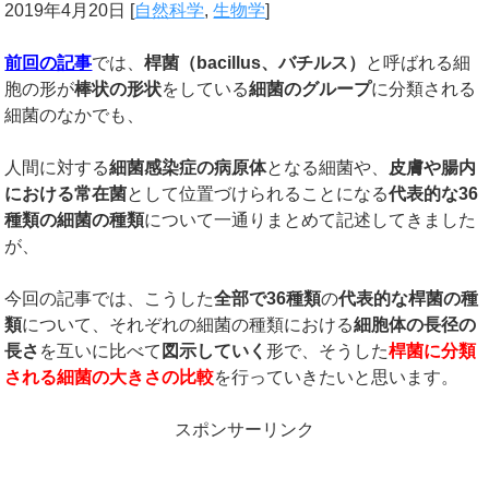
2019年4月20日
[
自然科学
,
生物学
]
前回の記事
では、
桿菌（
bacillus
、バチルス）
と呼ばれる細
胞の形が
棒状
の形状
をしている
細菌のグループ
に分類される
細菌のなかでも、
人間に対する
細菌感染症の病原体
となる細菌や、
皮膚や腸内
における常在菌
として位置づけられることになる
代表的な
36
種類の細菌の種類
について一通りまとめて記述してきました
が、
今回の記事では、こうした
全部で
36
種類
の
代表的な桿菌の種
類
について、それぞれの細菌の種類における
細胞体の長径の
長さ
を互いに比べて
図示していく
形で、そうした
桿菌に分類
される細菌の大きさの比較
を行っていきたいと思います。
スポンサーリンク