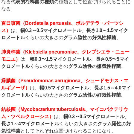
なる
代表的な桿菌の種類
の種類として位置づけられることに
なる
百日咳菌（
Bordetella pertussis
、ボルデテラ・パーツシ
ス）
は、
幅
0.3
～
0.5
マイクロメートル
、
長さ
1.0
～
1.5
マイク
ロメートル
くらいの大きさの
グラム陰性
の
好気性桿菌
、
肺炎桿菌（
Klebsiella pneumoniae
、クレブシエラ・ニュー
モニエ）
は、
幅
0.3
〜
1.5
マイクロメートル
、
長さ
0.5
〜
5
マイ
クロメートル
くらいの大きさの
グラム陰性
の
嫌気性桿菌
、
緑膿菌（
Pseudomonas aeruginosa
、
シュードモナス・エ
ルギノーザ）
は、
幅
0.5
マイクロメートル
、
長さ
1.5
～
4.0
マイ
クロメートル
くらいの大きさの
グラム陰性
の
好気性桿菌
、
結核菌（
Mycobacterium tuberculosis
、マイコバクテリウ
ム・ツベルクローシス）
は、
幅
0.3
～
0.5
マイクロメートル
、
長さ
1
～
4
マイクロメートル
くらいの大きさの
グラム陽性
の
好
気性桿菌
としてそれぞれ位置づけられることになり、