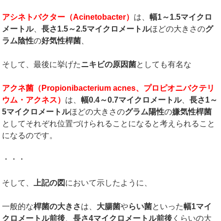
アシネトバクター（
Acinetobacter
）
は、
幅
1
～
1.5
マイクロ
メートル
、
長さ
1.5
～
2.5
マイクロメートル
ほどの大きさの
グ
ラム陰性
の
好気性桿菌
、
そして、最後に挙げた
ニキビの原因菌
としても有名な
アクネ菌（
Propionibacterium acnes
、プロピオニバクテリ
ウム・アクネス）
は、
幅
0.4
～
0.7
マイクロメートル
、
長さ
1
～
5
マイクロメートル
ほどの大きさの
グラム陽性
の
嫌気性桿菌
としてそれぞれ位置づけられることになると考えられること
になるのです。
・・・
そして、
上記の図
において示したように、
一般的な
桿菌の大きさ
は、
大腸菌
や
らい菌
といった
幅
1
マイ
クロメートル前後
、
長さ
4
マイクロメートル前後
くらいの大