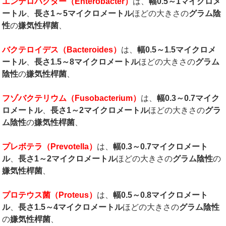
エンテロバクター（
Enterobacter
）
は、
幅
0.5
～
1
マイクロメ
ートル
、
長さ
1
～
5
マイクロメートル
ほどの大きさの
グラム陰
性
の
嫌気性桿菌
、
バクテロイデス（
Bacteroides
）
は、
幅
0.5
～
1.5
マイクロメ
ートル
、
長さ
1.5
～
8
マイクロメートル
ほどの大きさの
グラム
陰性
の
嫌気性桿菌
、
フゾバクテリウム（
Fusobacterium
）
は、
幅
0.3
～
0.7
マイク
ロメートル
、
長さ
1
～
2
マイクロメートル
ほどの大きさの
グラ
ム陰性
の
嫌気性桿菌
、
プレボテラ（
Prevotella
）
は、
幅
0.3
～
0.7
マイクロメート
ル
、
長さ
1
～
2
マイクロメートル
ほどの大きさの
グラム陰性
の
嫌気性桿菌
、
プロテウス菌（
Proteus
）
は、
幅
0.5
～
0.8
マイクロメート
ル
、
長さ
1.5
～
4
マイクロメートル
ほどの大きさの
グラム陰性
の
嫌気性桿菌
、