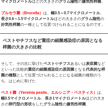
マイクロメートル
ほどの大きさの
グラム陽性
の
嫌気性桿菌
、
ブルセラ菌（
Brucella
）
は、
幅
0.5
～
0.7
マイクロメートル
、
長さ
0.6
～
1.5
マイクロメートル
ほどの大きさの
グラム陰性
の
好気性桿菌
の一種として位置づけられることになるのです。
ペストやチフスなど重症の細菌感染症の原因となる
桿菌の大きさの比較
そして、その次に挙げた
ペスト
や
チフス
あるいは
炭疽菌
など
といった比較的
重症の細菌感染症の原因菌
となる
代表的な桿
菌の種類
として位置づけられることになる細菌の種類のう
ち、はじめに挙げた
ペスト菌（
Yersinia pestis
、エルシニア・ペスティス）
は、
幅
0.5
マイクロメートル
、
長さ
1
マイクロメートル
ほどの大き
さの
卵円型の形状
をした
グラム陰性
の
嫌気性桿菌
、