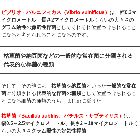
ビブリオ・バルニフィカス（
Vibrio vulnificus
）
は、
幅
0.3
マ
イクロメートル
、
長さ
2
マイクロメートル
くらいの大きさの
グラム陰性
の
嫌気性桿菌
としてそれぞれ位置づけられること
になると考えられることになるのです。
枯草菌や納豆菌などの一般的な常在菌に分類される
代表的な桿菌の種類
そして、その他にも、
枯草菌
や
納豆菌
といった
一般的な常在
菌
に分類される
代表的な桿菌の種類
として位置づけられるこ
とになる細菌の種類のうち、はじめに挙げた
枯草菌（
Bacillus subtilis
、バチルス・サブティリス）
は、
幅
0.5
～
2.5
マイクロメートル
、
長さ
2
～
10
マイクロメートル
く
らいの大きさ
グラム陽性
の
好気性桿菌
、