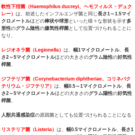
軟性下疳菌（
Haemophilus ducreyi
、ヘモフィルス・デュク
レー）
は、前述したインフルエンザ菌と同じ
長さ
1
～
1.5
マイ
クロメートル
ほどの
棒状や球形
といった様々な形状を示す
多
形性
の
グラム陰性
の
嫌気性桿菌
として位置づけられることに
なり、
レジオネラ菌（
Legionella
）
は、
幅
1
マイクロメートル
、
長
さ
2
～
5
マイクロメートル
ほどの大きさの
グラム陰性
の
好気性
桿菌
、
ジフテリア菌（
Corynebacterium diphtheriae
、コリネバク
テリウム・ジフテリア）
は、
幅
0.5
～
1
マイクロメートル
、
長
さ
2
～
5
マイクロメートル
ほどの大きさの
グラム陽性
の
好気性
桿菌
、
人獣共通感染症
の原因菌としても位置づけられることになる
リステリア菌（
Listeria
）
は、
幅
0.5
マイクロメートル
、
長さ
1