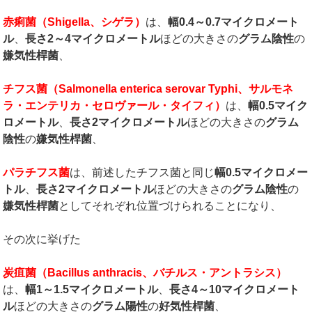
赤痢菌（
Shigella
、シゲラ）
は、
幅
0.4
～
0.7
マイクロメート
ル
、
長さ
2
～
4
マイクロメートル
ほどの大きさの
グラム陰性
の
嫌気性桿菌
、
チフス菌（
Salmonella enterica serovar Typhi
、サルモネ
ラ・エンテリカ・セロヴァール・タイフィ）
は、
幅
0.5
マイク
ロメートル
、
長さ
2
マイクロメートル
ほどの大きさの
グラム
陰性
の
嫌気性桿菌
、
パラチフス菌
は、前述したチフス菌と同じ
幅
0.5
マイクロメー
トル
、
長さ
2
マイクロメートル
ほどの大きさの
グラム陰性
の
嫌気性桿菌
としてそれぞれ位置づけられることになり、
その次に挙げた
炭疽菌（
Bacillus anthracis
、バチルス・アントラシス）
は、
幅
1
～
1.5
マイクロメートル
、
長さ
4
～
10
マイクロメート
ル
ほどの大きさの
グラム陽性
の
好気性桿菌
、