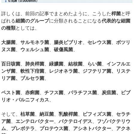
詳しくは、前回の記事でまとめたように、こうした
桿菌
と呼
ばれる
細菌のグループ
に分類されることになる
代表的な細菌
の種類
としては、
大腸菌
、
サルモネラ菌
、
腸炎ビブリオ
、
セレウス菌
、
ボツリ
ヌス菌
、
ウェルシュ菌
、
破傷風菌
、
百日咳菌
、
肺炎桿菌
、
緑膿菌
、
結核菌
、
らい菌
、
インフルエ
ンザ菌
、
軟性下疳菌
、
レジオネラ菌、ジフテリア菌、リステ
リア菌、ブルセラ菌
、
ペスト菌
、
赤痢菌
、
チフス菌
、
パラチフス菌
、
炭疽菌、ビブ
リオ・バルニフィカス
、
そして、
枯草菌
、
納豆菌
、
乳酸桿菌
、
ビフィズス菌
、
セラチ
ア菌
、
エンテロバクター
、
バクテロイデス
、
フゾバクテリウ
ム
、
プレボテラ
、
プロテウス菌
、
アシネトバクター
、
アクネ