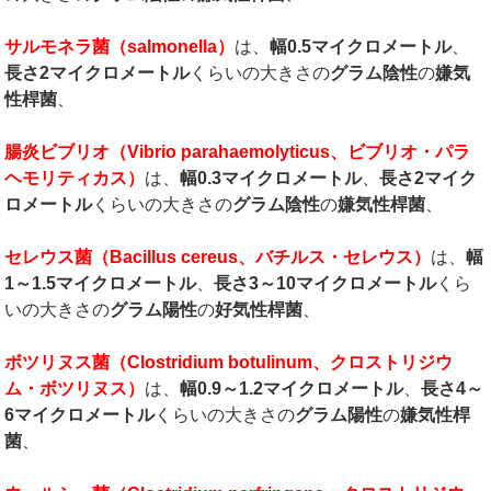
サルモネラ菌（
salmonella
）
は、
幅
0.5
マイクロメートル
、
長さ
2
マイクロメートル
くらいの大きさの
グラム陰性
の
嫌気
性桿菌
、
腸炎ビブリオ（
Vibrio parahaemolyticus
、ビブリオ・パラ
ヘモリティカス）
は、
幅
0.3
マイクロメートル
、
長さ
2
マイク
ロメートル
くらいの大きさの
グラム陰性
の
嫌気性桿菌
、
セレウス菌（
Bacillus cereus
、バチルス・セレウス）
は、
幅
1
～
1.5
マイクロメートル
、
長さ
3
～
10
マイクロメートル
くら
いの大きさの
グラム陽性
の
好気性桿菌
、
ボツリヌス菌（
Clostridium botulinum
、クロストリジウ
ム・ボツリヌス）
は、
幅
0.9
～
1.2
マイクロメートル
、
長さ
4
～
6
マイクロメートル
くらいの大きさの
グラム陽性
の
嫌気性桿
菌
、