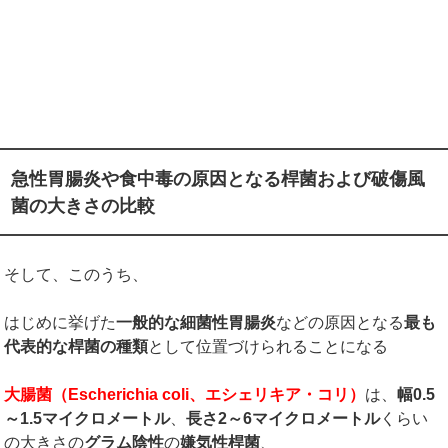
急性胃腸炎や食中毒の原因となる桿菌および破傷風
菌の大きさの比較
そして、このうち、
はじめに挙げた
一般的な細菌性胃腸炎
などの原因となる
最も
代表的な桿菌の種類
として位置づけられることになる
大腸菌（
Escherichia coli
、エシェリキア・コリ）
は、
幅
0.5
～
1.5
マイクロメートル
、
長さ
2
～
6
マイクロメートル
くらい
の大きさの
グラム陰性
の
嫌気性桿菌
、