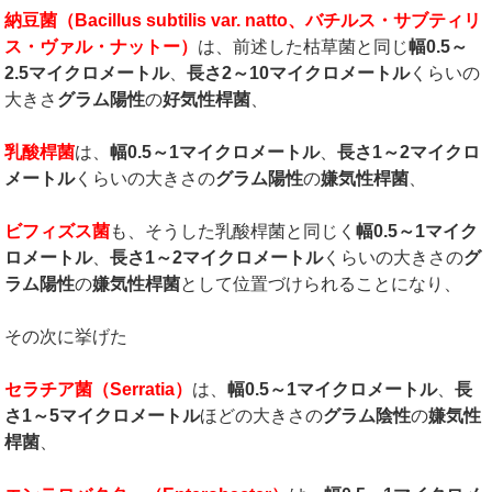
納豆菌（
Bacillus subtilis var. natto
、バチルス・サブティリ
ス・ヴァル・ナットー）
は、前述した枯草菌と同じ
幅
0.5
～
2.5
マイクロメートル
、
長さ
2
～
10
マイクロメートル
くらいの
大きさ
グラム陽性
の
好気性桿菌
、
乳酸桿菌
は、
幅
0.5
～
1
マイクロメートル
、
長さ
1
～
2
マイクロ
メートル
くらいの大きさの
グラム陽性
の
嫌気性桿菌
、
ビフィズス菌
も、そうした乳酸桿菌と同じく
幅
0.5
～
1
マイク
ロメートル
、
長さ
1
～
2
マイクロメートル
くらいの大きさの
グ
ラム陽性
の
嫌気性桿菌
として位置づけられることになり、
その次に挙げた
セラチア菌（
Serratia
）
は、
幅
0.5
～
1
マイクロメートル
、
長
さ
1
～
5
マイクロメートル
ほどの大きさの
グラム陰性
の
嫌気性
桿菌
、