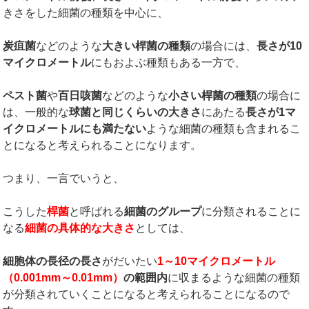
きさをした細菌の種類を中心に、
炭疽菌
などのような
大きい桿菌の種類
の場合には、
長さが
10
マイクロメートル
にもおよぶ種類もある一方で、
ペスト菌
や
百日咳菌
などのような
小さい桿菌の種類
の場合に
は、一般的な
球菌と同じくらいの大きさ
にあたる
長さが
1
マ
イクロメートルにも満たない
ような細菌の種類も含まれるこ
とになると考えられることになります。
つまり、一言でいうと、
こうした
桿菌
と呼ばれる
細菌のグループ
に分類されることに
なる
細菌の具体的な大きさ
としては、
細胞体の長径の長さ
がだいたい
1
～
10
マイクロメートル
（
0.001mm
～
0.01mm
）
の範囲内
に収まるような細菌の種類
が分類されていくことになると考えられることになるので