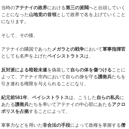
当時の
アテナイの政界
における
第三の派閥
へと台頭していく
ことになった
山地党の首領
として政界で名を上げていくこと
になります。
そして、その後、
アテナイの隣国であった
メガラとの戦争
において
軍事指揮官
としても名声を上げた
ペイシストラトス
は、
反対派による暗殺未遂
を偽装して
自らの体を傷つける
ことに
よって、アテナイ市内において自らの身を守る
護衛兵
たちを
引き連れる権限を与えられることになり、
紀元前561年
、
ペイシストラトス
は、こうした
自らの私兵
に
あたる
護衛兵
たちを率いてアテナイの中心部にあたる
アクロ
ポリスを占拠
することによって、
軍事力などを用いた
非合法の手段
によって政権を掌握する
僭