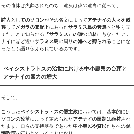
その遺体は火葬されたのち、遺灰は彼の遺言に従って、
詩人としてのソロン
がその名文によって
アテナイの人々を鼓
舞
して
メガラの支配下
にあった
サラミス島の奪還
へと駆り立
てたことで知られる
『サラミス』の詩
の題材にもなったアテ
ナイにほど近い
サラミス島
の周りの
海へと葬られる
ことにな
ったとも語り伝えられているのです。
ペイシストラトスの治世における中小農民の台頭と
アテナイの国力の増大
そして、
こうした
ペイシストラトスの僭主政
においては、基本的には
ソロンの改革
によって定められた
アテナイの国制は維持
され
たまま、自らの支持基盤であった
中小農民や貧民
たちへの
保
護政策
が行われていくことになり、