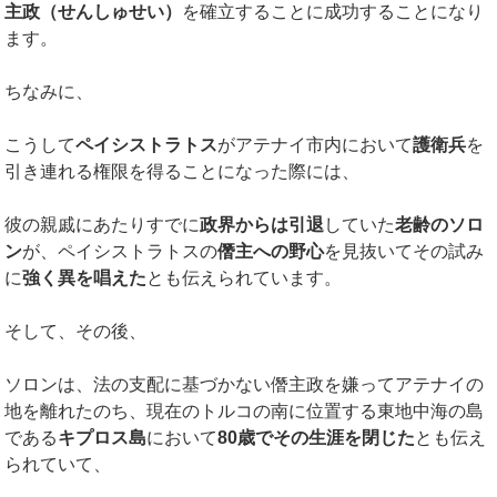
主政（せんしゅせい）
を確立することに成功することになり
ます。
ちなみに、
こうして
ペイシストラトス
がアテナイ市内において
護衛兵
を
引き連れる権限を得ることになった際には、
彼の親戚にあたりすでに
政界からは引退
していた
老齢のソロ
ン
が、ペイシストラトスの
僭主への野心
を見抜いてその試み
に
強く異を唱えた
とも伝えられています。
そして、その後、
ソロンは、法の支配に基づかない僭主政を嫌ってアテナイの
地を離れたのち、現在のトルコの南に位置する東地中海の島
である
キプロス島
において
80歳でその生涯を閉じた
とも伝え
られていて、