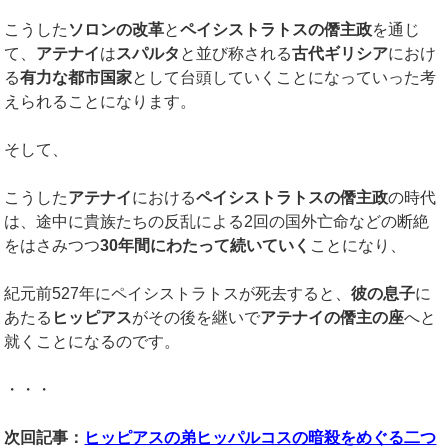
こうした
ソロンの改革
と
ペイシストラトスの僭主政
を通じ
て、
アテナイ
は
スパルタ
と並び称される
古代ギリシア
におけ
る
有力な都市国家
として台頭していくことになっていった考
えられることになります。
そして、
こうした
アテナイ
における
ペイシストラトスの僭主政
の時代
は、途中に貴族たちの反乱による2回の国外亡命などの断絶
をはさみつつ
30年間にわたって続いていく
ことになり、
紀元前527年にペイシストラトスが死去すると、
彼の息子
に
あたる
ヒッピアス
がその後を継いで
アテナイの僭主の座
へと
就くことになるのです。
・・・
次回記事：
ヒッピアスの弟ヒッパルコスの暗殺をめぐる二つ