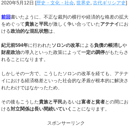
2020年5月12日
[
歴史・文化・社会
,
世界史
,
古代ギリシア史
]
前回
書いたように、不正な裁判の横行や経済的な格差の拡大
をめぐって
貴族と平民
が激しく争い合っていた
アテナイ
にお
ける
政治的な混乱状態
は、
紀元前594年
に行われた
ソロンの改革
による
負債の帳消し
や
財産政治
の導入といった政策によって
一定の調停
がもたらさ
れることになります。
しかしその一方で、こうしたソロンの改革を経ても、アテナ
イにおける経済格差といった社会的な矛盾が根本的に解決さ
れたわけではなかったため、
その後もこうした
貴族と平民
あるいは
富者と貧者
との間にお
ける
対立関係は長い間続いていく
ことになります。
スポンサーリンク