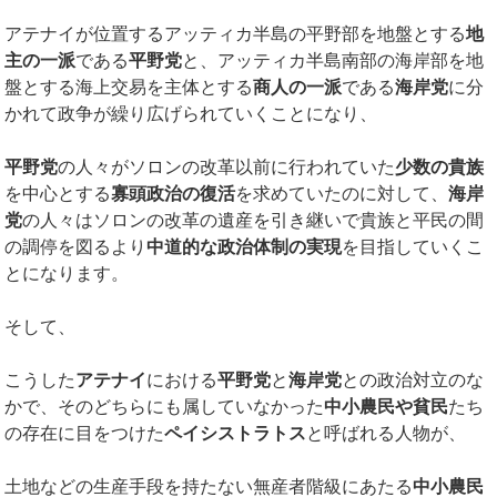
アテナイが位置するアッティカ半島の平野部を地盤とする
地
主の一派
である
平野党
と、アッティカ半島南部の海岸部を地
盤とする海上交易を主体とする
商人の一派
である
海岸党
に分
かれて政争が繰り広げられていくことになり、
平野党
の人々がソロンの改革以前に行われていた
少数の貴族
を中心とする
寡頭政治の復活
を求めていたのに対して、
海岸
党
の人々はソロンの改革の遺産を引き継いで貴族と平民の間
の調停を図るより
中道的な政治体制の実現
を目指していくこ
とになります。
そして、
こうした
アテナイ
における
平野党
と
海岸党
との政治対立のな
かで、そのどちらにも属していなかった
中小農民や貧民
たち
の存在に目をつけた
ペイシストラトス
と呼ばれる人物が、
土地などの生産手段を持たない無産者階級にあたる
中小農民