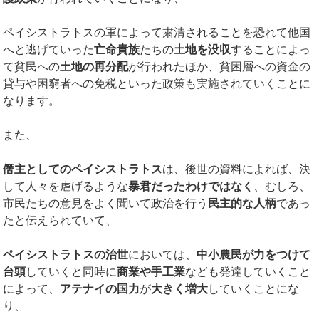
ペイシストラトスの軍によって粛清されることを恐れて他国
へと逃げていった
亡命貴族
たちの
土地を没収
することによっ
て貧民への
土地の再分配
が行われたほか、貧困層への資金の
貸与や困窮者への免税といった政策も実施されていくことに
なります。
また、
僭主としてのペイシストラトス
は、後世の資料によれば、決
して人々を虐げるような
暴君だったわけではなく
、むしろ、
市民たちの意見をよく聞いて政治を行う
民主的な人柄
であっ
たと伝えられていて、
ペイシストラトスの治世
においては、
中小農民が力をつけて
台頭
していくと同時に
商業や手工業
なども発達していくこと
によって、
アテナイの国力
が
大きく増大
していくことにな
り、