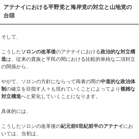
アテナイにおける平野党と海岸党の対立と山地党の
台頭
そして、
こうした
ソロンの改革後
のアテナイにおける
政治的な対立構
造
は、従来の貴族と平民の間における比較的単純な二項対立
の関係から、
やがて、ソロンの方針にならって両者の間の
中道的な政治体
制
の確立を目指す人々も現れていくことによってより
複雑な
対立構造
へと変化していくことになります。
具体的には、
こうしたソロンの改革後の
紀元前6世紀前半のアテナイ
にお
いては、当初は、