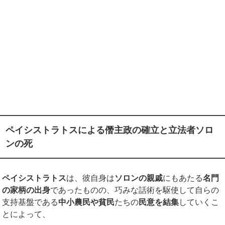
ペイシストラトスによる僭主政の確立と立法者ソロ
ンの死
ペイシストラトス
は、彼自身は
ソロンの親戚
にもあたる
名門
の家柄の出身
であったものの、巧みな話術を駆使して自らの
支持基盤である
中小農民や貧民
たちの
民意を結集
していくこ
とによって、