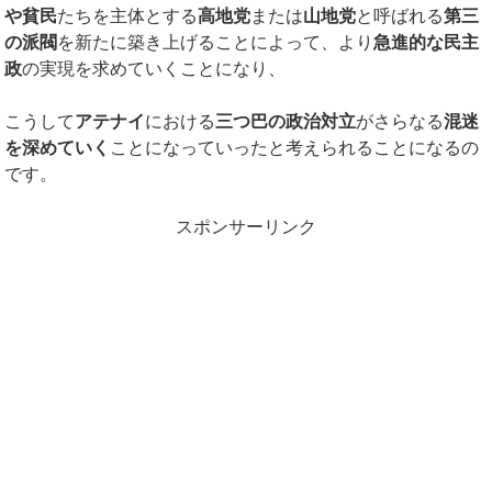
や貧民
たちを主体とする
高地党
または
山地党
と呼ばれる
第三
の派閥
を新たに築き上げることによって、より
急進的な民主
政
の実現を求めていくことになり、
こうして
アテナイ
における
三つ巴の政治対立
がさらなる
混迷
を深めていく
ことになっていったと考えられることになるの
です。
スポンサーリンク