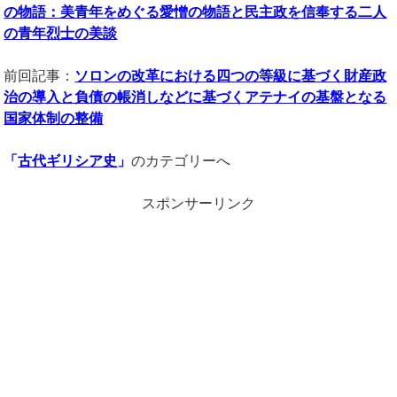
の物語：美青年をめぐる愛憎の物語と民主政を信奉する二人
の青年烈士の美談
前回記事：
ソロンの改革における
四つの等級に基づく
財産政
治の導入と負債の帳消しなどに基づく
アテナイの基盤となる
国家体制の整備
「
古代ギリシア史
」
のカテゴリーへ
スポンサーリンク