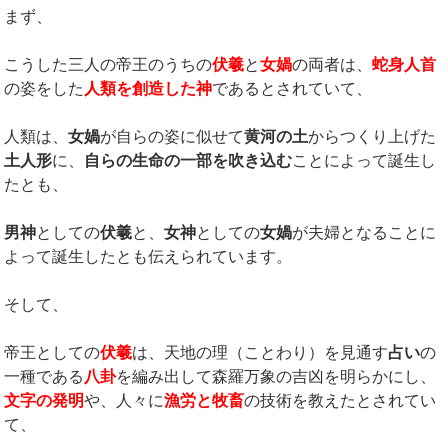
まず、
こうした三人の帝王のうちの
伏羲
と
女媧
の両者は、
蛇身人首
の姿をした
人類を創造した神
であるとされていて、
人類は、
女媧
が自らの姿に似せて
黄河の土
からつくり上げた
土人形
に、
自らの生命の一部を吹き込む
ことによって誕生し
たとも、
男神
としての
伏羲
と、
女神
としての
女媧
が夫婦となることに
よって誕生したとも伝えられています。
そして、
帝王としての
伏羲
は、天地の理（ことわり）を見通す
占い
の
一種である
八卦
を編み出して森羅万象の吉凶を明らかにし、
文字の発明
や、人々に
漁労と牧畜
の技術を教えたとされてい
て、