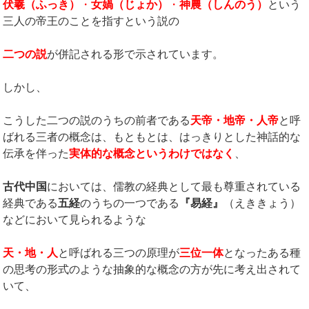
伏羲（ふっき）
・
女媧（じょか）
・
神農（しんのう）
という
三人の帝王のことを指すという説の
二つの説
が併記される形で示されています。
しかし、
こうした二つの説のうちの前者である
天帝・地帝・人帝
と呼
ばれる三者の概念は、もともとは、はっきりとした神話的な
伝承を伴った
実体的な概念というわけではなく
、
古代中国
においては、儒教の経典として最も尊重されている
経典である
五経
のうちの一つである
『易経』
（えききょう）
などにおいて見られるような
天・地・人
と呼ばれる三つの原理が
三位一体
となったある種
の思考の形式のような抽象的な概念の方が先に考え出されて
いて、