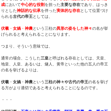
成
において
中心的な役割
を担った
主要な存在
であり、はっき
りとした
神話的な伝承
を伴った
実体的な存在
として位置づけ
られる
古代の帝王
としては、
伏羲
・
女媧
・
神農
という三柱の
異形の姿をした神々
の名が挙
げられると考えられることになります。
つまり、そういう意味では、
通常の場合、こうした
三皇
と呼ばれる存在としては、天皇、
地皇、人皇、あるいは、燧人、黄帝といった他の五人の帝王
の名を挙げるよりは、
伏羲
・
女媧
・
神農
という
三柱の神々や古代の帝王
の名を挙げ
る方がより適切であると考えられることになるのです。
・・・