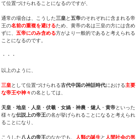
て位置づけられることになるのですが、
通常の場合は、こうした
三皇
と
五帝
のそれぞれに含まれる帝
王の
名前の重複を避ける
ため、黄帝の名は三皇の方には含め
ずに、
五帝にのみ含める
方がより一般的であると考えられる
ことになるのです。
・・・
以上のように、
三皇
として位置づけられる
古代中国の神話時代
における
主要
な帝王や神々
の名としては、
天皇
・
地皇
・
人皇
・
伏羲
・
女媧
・
神農
・
燧人
・
黄帝
といった
様々な
伝説上の帝王
の名が挙げられることになると考えられ
ることになり、
こうした
八人の帝王
のなかでも、
人類の誕生
と
人間社会の形