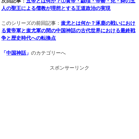
次回記事：
五帝とは何か？①黄帝・顓頊・帝嚳・尭・舜の五
人の聖王による儒教が理想とする王道政治の実現
このシリーズの前回記事：
蚩尤とは何か？涿鹿の戦いにおけ
る黄帝軍と蚩尤軍の間の中国神話の古代世界における最終戦
争と歴史時代への転換点
「
中国神話
」
のカテゴリーへ
スポンサーリンク