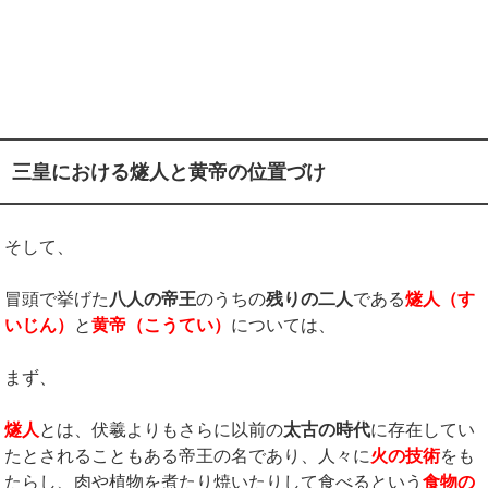
三皇における燧人と黄帝の位置づけ
そして、
冒頭で挙げた
八人の帝王
のうちの
残りの二人
である
燧人（す
いじん）
と
黄帝（こうてい）
については、
まず、
燧人
とは、伏羲よりもさらに以前の
太古の時代
に存在してい
たとされることもある帝王の名であり、人々に
火の技術
をも
たらし、肉や植物を煮たり焼いたりして食べるという
食物の