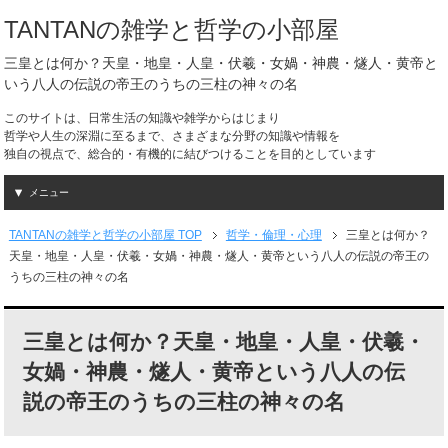
TANTANの雑学と哲学の小部屋
三皇とは何か？天皇・地皇・人皇・伏羲・女媧・神農・燧人・黄帝と
いう八人の伝説の帝王のうちの三柱の神々の名
このサイトは、日常生活の知識や雑学からはじまり
哲学や人生の深淵に至るまで、さまざまな分野の知識や情報を
独自の視点で、総合的・有機的に結びつけることを目的としています
メニュー
TANTANの雑学と哲学の小部屋 TOP
哲学・倫理・心理
三皇とは何か？
天皇・地皇・人皇・伏羲・女媧・神農・燧人・黄帝という八人の伝説の帝王の
うちの三柱の神々の名
三皇とは何か？天皇・地皇・人皇・伏羲・
女媧・神農・燧人・黄帝という八人の伝
説の帝王のうちの三柱の神々の名