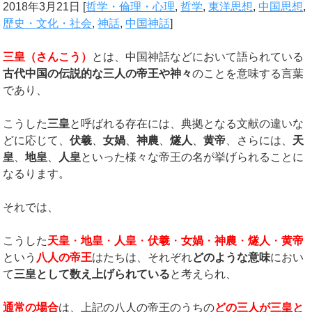
2018年3月21日
[
哲学・倫理・心理
,
哲学
,
東洋思想
,
中国思想
,
歴史・文化・社会
,
神話
,
中国神話
]
三皇（さんこう）
とは、中国神話などにおいて語られている
古代中国の伝説的な三人の帝王や神々
のことを意味する言葉
であり、
こうした
三皇
と呼ばれる存在には、典拠となる文献の違いな
どに応じて、
伏羲
、
女媧
、
神農
、
燧人
、
黄帝
、さらには、
天
皇
、
地皇
、
人皇
といった様々な帝王の名が挙げられることに
なるります。
それでは、
こうした
天皇
・
地皇
・
人皇
・
伏羲
・
女媧
・
神農
・
燧人
・
黄帝
という
八人の帝王
はたちは、それぞれ
どのような意味
におい
て
三皇として数え上げられている
と考えられ、
通常の場合
は、上記の八人の帝王のうちの
どの三人が三皇と