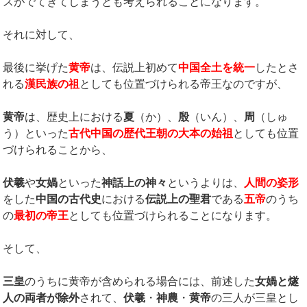
スがでてきてしまうとも考えられることになります。
それに対して、
最後に挙げた
黄帝
は、伝説上初めて
中国全土を統一
したとさ
れる
漢民族の祖
としても位置づけられる帝王なのですが、
黄帝
は、歴史上における
夏
（か）、
殷
（いん）、
周
（しゅ
う）といった
古代中国の歴代王朝の大本の始祖
としても位置
づけられることから、
伏羲
や
女媧
といった
神話上の神々
というよりは、
人間の姿形
をした
中国の古代史
における
伝説上の聖君
である
五帝
のうち
の
最初の帝王
としても位置づけられることになります。
そして、
三皇
のうちに黄帝が含められる場合には、前述した
女媧と燧
人の両者が除外
されて、
伏羲
・
神農
・
黄帝
の三人が三皇とし