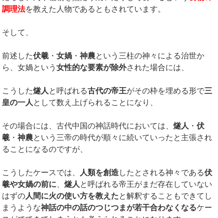
調理法
を教えた人物であるともされています。
そして、
前述した
伏羲
・
女媧
・
神農
という三柱の神々による治世か
ら、女媧という
女性的な要素が除外
された場合には、
こうした
燧人
と呼ばれる
古代の帝王
がその枠を埋める形で
三
皇の一人
として数え上げられることになり、
その場合には、古代中国の神話時代においては、
燧人
・
伏
羲
・
神農
という三帝の時代が順々に続いていったと主張され
ることになるのですが、
こうしたケースでは、
人類を創造
したとされる神々である
伏
羲や女媧の前に
、
燧人
と呼ばれる帝王がまだ存在していない
はずの
人間に火の使い方を教えた
と解釈することもできてし
まうような
神話の中の話のつじつまが若干合わなくなる
ケー