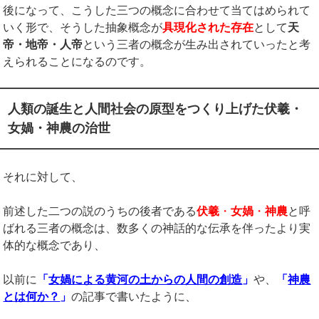
後になって、こうした三つの概念に合わせて当てはめられて
いく形で、そうした抽象概念が
具現化された存在
として
天
帝・地帝・人帝
という三者の概念が生み出されていったと考
えられることになるのです。
人類の誕生と人間社会の原型をつくり上げた伏羲・
女媧・神農の治世
それに対して、
前述した二つの説のうちの後者である
伏羲
・
女媧
・
神農
と呼
ばれる三者の概念は、数多くの神話的な伝承を伴ったより実
体的な概念であり、
以前に
「
女媧による黄河の土からの人間の創造
」
や、
「
神農
とは何か？
」
の記事で書いたように、