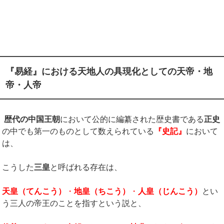
『易経』における天地人の具現化としての天帝・地
帝・人帝
歴代の中国王朝
において公的に編纂された歴史書である
正史
の中でも第一のものとして数えられている
『史記』
において
は、
こうした
三皇
と呼ばれる存在は、
天皇（てんこう）
・
地皇（ちこう）
・
人皇（じんこう
）
とい
う三人の帝王のことを指すという説と、