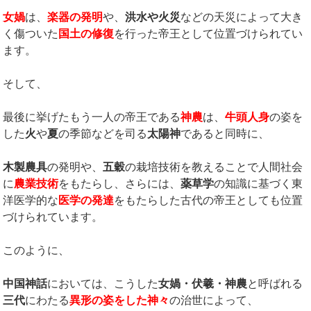
女媧
は、
楽器の発明
や、
洪水や火災
などの天災によって大き
く傷ついた
国土の修復
を行った帝王として位置づけられてい
ます。
そして、
最後に挙げたもう一人の帝王である
神農
は、
牛頭人身
の姿を
した
火
や
夏
の季節などを司る
太陽神
であると同時に、
木製農具
の発明や、
五穀
の栽培技術を教えることで人間社会
に
農業技術
をもたらし、さらには、
薬草学
の知識に基づく東
洋医学的な
医学の発達
をもたらした古代の帝王としても位置
づけられています。
このように、
中国神話
においては、こうした
女媧・伏羲・神農
と呼ばれる
三代
にわたる
異形の姿をした神々
の治世によって、