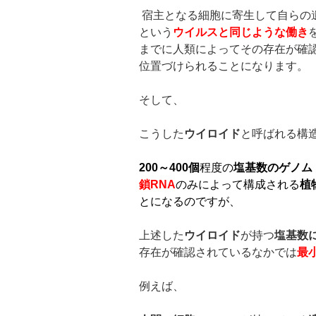
宿主となる細胞に寄生して自らの
という
ウイルスと同じような働き
までに人類によってその存在が確
位置づけられることになります。
そして、
こうした
ウイロイド
と呼ばれる構
200
～
400
個
程度の
塩基数のゲノム
鎖
RNA
のみによって構成される
植
とになるのですが、
上述した
ウイロイド
が持つ
塩基数
存在が確認されているなかでは
最
例えば、