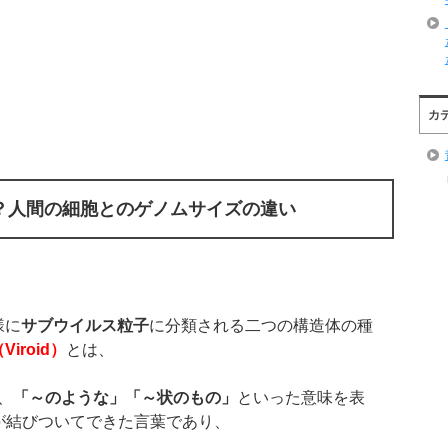
カ
？人間の細胞とのゲノムサイズの違い
様に
サブウイルス粒子
に分類される二つの構造体の種
（
Viroid
）
とは、
、
「～のような」「～状のもの」
といった意味を表
が結びついてできた言葉であり、