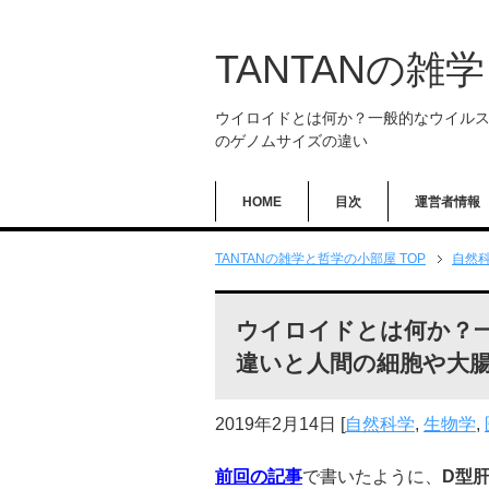
TANTANの雑
ウイロイドとは何か？一般的なウイル
のゲノムサイズの違い
HOME
目次
運営者情報
TANTANの雑学と哲学の小部屋 TOP
自然
ウイロイドとは何か？
違いと人間の細胞や大
2019年2月14日
[
自然科学
,
生物学
,
前回の記事
で書いたように、
D
型