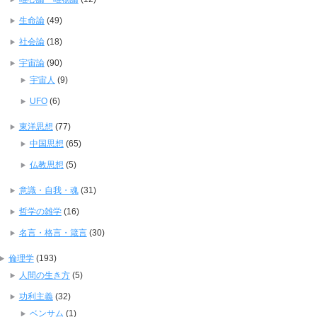
生命論
(49)
社会論
(18)
宇宙論
(90)
宇宙人
(9)
UFO
(6)
東洋思想
(77)
中国思想
(65)
仏教思想
(5)
意識・自我・魂
(31)
哲学の雑学
(16)
名言・格言・箴言
(30)
倫理学
(193)
人間の生き方
(5)
功利主義
(32)
ベンサム
(1)