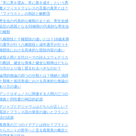
「常に悪を望み、常に善を成す」という悪
魔メフィストフェレスの言葉の真意とは？
『ファウスト』の和訳と解釈③
寄生虫の代表的な種類のまとめ、寄生虫感
染症の原因となる56種類の代表的な寄生虫
の種類
八種競技と十種競技の違いとは？18歳未満
の選手が行う八種競技と成年選手が行う十
種競技における具体的な競技内容の違い
妖怪人間と古代ローマの詩人ユウェナリス
の教訓、健全な身体と健全な精神はどちら
の方がより強く望まれるべきなのか？
論理的推論の四つの分類とは？帰納と演繹
と類推と仮説形成における具体的な推論の
あり方の違い
アンドロギュノスに関連する人間の三つの
種族と同性愛の神話的起源
デジャブとデジャヴュはどちらが正しい？
英語とフランス語の発音の違いとフランス
語の語源
真善美の三つのイデアとは何か？プラトン
からカントの哲学へと至る真善美の概念と
学問体系の区分