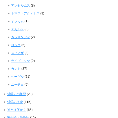
アンセルムス
(8)
トマス・アクィナス
(9)
オッカム
(1)
デカルト
(8)
ガッサンディ
(2)
ロック
(5)
スピノザ
(3)
ライプニッツ
(2)
カント
(37)
ヘーゲル
(21)
ニーチェ
(5)
哲学史の概要
(29)
哲学の概念
(115)
神とは何か？
(65)
唯心論・唯物論
(12)