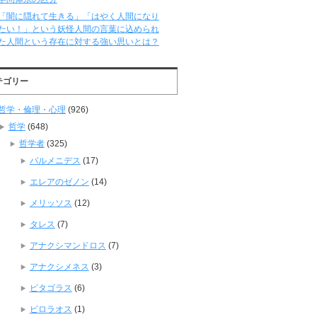
「闇に隠れて生きる」「はやく人間になり
たい！」という妖怪人間の言葉に込められ
た人間という存在に対する強い思いとは？
テゴリー
哲学・倫理・心理
(926)
哲学
(648)
哲学者
(325)
パルメニデス
(17)
エレアのゼノン
(14)
メリッソス
(12)
タレス
(7)
アナクシマンドロス
(7)
アナクシメネス
(3)
ピタゴラス
(6)
ピロラオス
(1)