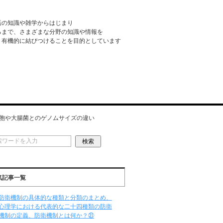
活の知識や雑学からはじまり
るまで、さまざまな分野の知識や情報を
・有機的に結びつけることを目的としています
胞や大腸菌とのゲノムサイズの違い
気記事一覧
防衛機制の具体的な種類と分類のまとめ、
心理学における代表的な二十四種類の防衛
機制の定義、防衛機制とは何か？㉛