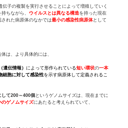
遺伝子の複製を実行させることによって増殖していく
を持ちながら、
ウイルスとは異なる構造
を持った現在
認された病原体のなかでは
最小の感染性病原体
として
造体は、より具体的には、
（遺伝情報）
によって形作られている
短い環状
の
一本
物細胞に対して感染性
を示す病原体して定義されるこ
にして
200
～
400
個
というゲノムサイズは、現在までに
小のゲノムサイズ
にあたると考えられていて、