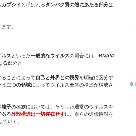
る
カプシド
と呼ばれる
タンパク質の殻にあたる部分は
ります。
イルス
といった
一般的なウイルス
の場合には、
RNA
や
なる部分と、
することによって
自己と外界との境界
を明確に区分す
いう
二つの領域
によってウイルス全体の構造が構成さ
ス粒子
の種族においては、そうした通常のウイルスを
である
外殻構造は一切存在せず
に、自らの遺伝情報を
していて、