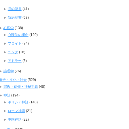
旧約聖書
(41)
新約聖書
(63)
心理学
(138)
心理学の概念
(120)
フロイト
(74)
ユング
(18)
アドラー
(3)
論理学
(76)
歴史・文化・社会
(529)
宗教・信仰・神秘主義
(48)
神話
(194)
ギリシア神話
(140)
ローマ神話
(21)
中国神話
(22)