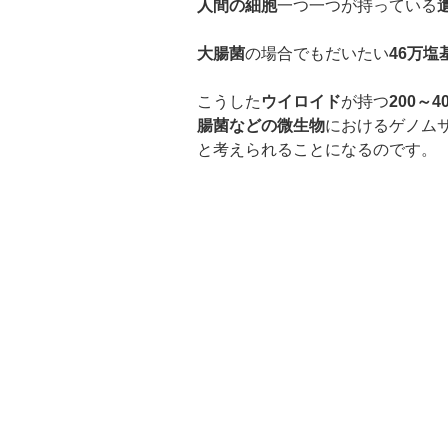
人間の細胞
一つ一つが持っている
大腸菌
の場合でもだいたい
46
万塩
こうした
ウイロイド
が持つ
200
～
4
腸菌などの微生物
におけるゲノム
と考えられることになるのです。