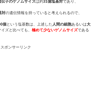
遺伝子のゲノムサイズ
は約
31
億塩基対
であり、
基対
の遺伝情報を持っていると考えられるので、
00
個
という塩基数は、上述した
人間の細胞
あるいは
大
サイズと比べても、
極めて少ないゲノムサイズ
である
スポンサーリンク