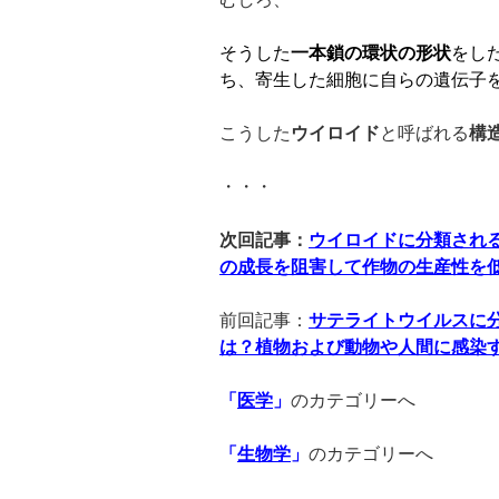
そうした
一本鎖の環状の形状
をし
ち、寄生した細胞に自らの遺伝子
こうした
ウイロイド
と呼ばれる
構
・・・
次回記事：
ウイロイドに分類され
の成長を阻害して作物の生産性を
前回記事：
サテライトウイルスに
は？植物および動物や人間に感染
「
医学
」
のカテゴリーへ
「
生物学
」
のカテゴリーへ