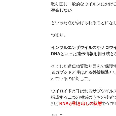
取り囲む一般的なウイルスにおけ
存在しない
といった点が挙げられることにな
つまり、
インフルエンザウイルス
や
ノロウ
DNA
といった
遺伝情報を担う核
と
そうした遺伝物質取り囲んで保護
る
カプシド
と呼ばれる
外殻構造
と
れているのに対して、
ウイロイド
と呼ばれる
サブウイル
構成する二つの領域のうちの後者
担う
RNA
が剥き出しの状態
で存在
むしろ、