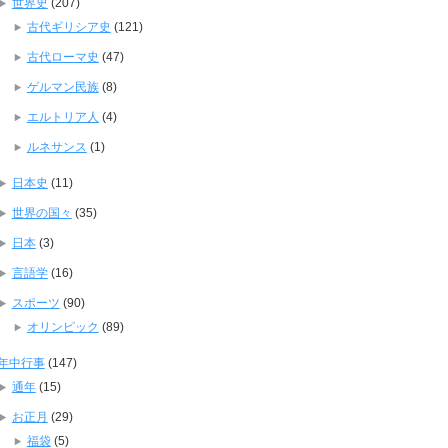
世界史
(207)
古代ギリシア史
(121)
古代ローマ史
(47)
ゲルマン民族
(8)
エルトリア人
(4)
ルネサンス
(1)
日本史
(11)
世界の国々
(35)
日本
(3)
言語学
(16)
スポーツ
(90)
オリンピック
(89)
年中行事
(147)
通年
(15)
お正月
(29)
福袋
(5)