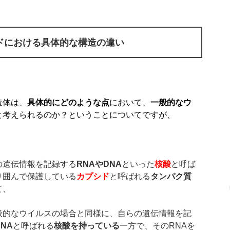
ドにおける具体的な構造の違い
造体は、
具体的にどのような点
において、
一般的なウ
と考えられるのか？ということについてですが、
の遺伝情報を記録する
RNA
や
DNA
といった
核酸
と呼ば
り囲んで保護している
カプシド
と呼ばれる
タンパク質
て、
般的なウイルスの場合と同様に、自らの遺伝情報を記
RNA
と呼ばれる
核酸を持っている
一方で、そのRNAを