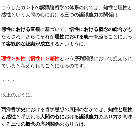
こうした
カントの認識論哲学の体系
の内では、
知性
と
理性
と
感性
という人間の心における
三つの認識能力の関係
は、
感性における直観
に基づいて、
悟性における概念の総合
がも
たらされ、さらにそれが
理性における統一
を経ることによっ
て
客観的な認識が成立
するといように、
理性＞知性（悟性）＞感性
という
序列関係
において捉えられ
ていると考えられることになるのです。
・・・
以上のように、
西洋哲学史
における哲学思想の展開のなかでは、
知性と理性
と感性
と呼ばれる
人間の心における認識能力
のあり方を意味
する
三つの概念の序列関係
のあり方は、