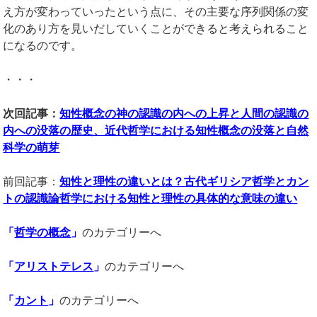
え方が変わっていったという点に、その主要な序列関係の変
化のあり方を見いだしていくことができると考えられること
になるのです。
・・・
次回記事：
知性概念の神の認識の内への上昇と人間の認識の
内への没落の歴史、近代哲学における知性概念の没落と自然
科学の萌芽
前回記事：
知性と理性の違いとは？古代ギリシア哲学とカン
トの認識論哲学における知性と理性の具体的な意味の違い
「
哲学の概念
」
のカテゴリーへ
「
アリストテレス
」
のカテゴリーへ
「
カント
」
のカテゴリーへ