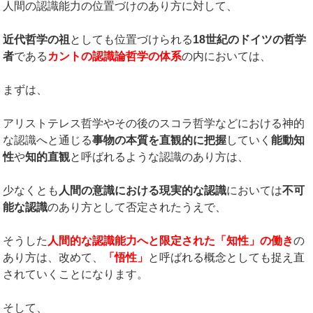
人間の認識能力の位置づけのあり方に対して、
近代哲学の祖
としても位置づけられる
18
世紀のドイツの哲学
者
である
カントの認識論哲学の体系
の内においては、
まずは、
アリストテレス哲学やその後のスコラ哲学などにおける神的
な認識へと通じる
事物の本質を直観的に把握
していく
能動知
性
や
知的直観
と呼ばれるような認識のあり方は、
少なくとも
人間の意識における現実的な認識
においては
不可
能な認識
のあり方として否定されたうえで、
そうした
人間的な認識能力へと限定された「知性」の働き
の
あり方は、改めて、
「悟性」
と呼ばれる概念としても捉え直
されていくことになります。
そして、