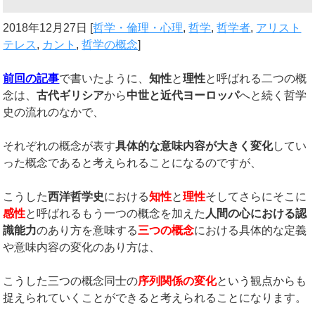
2018年12月27日
[
哲学・倫理・心理
,
哲学
,
哲学者
,
アリスト
テレス
,
カント
,
哲学の概念
]
前回の記事
で書いたように、
知性
と
理性
と呼ばれる二つの概
念は、
古代ギリシア
から
中世と近代ヨーロッパ
へと続く哲学
史の流れのなかで、
それぞれの概念が表す
具体的な意味内容が大きく変化
してい
った概念であると考えられることになるのですが、
こうした
西洋哲学史
における
知性
と
理性
そしてさらにそこに
感性
と呼ばれるもう一つの概念を加えた
人間の心における認
識能力
のあり方を意味する
三つの概念
における具体的な定義
や意味内容の変化のあり方は、
こうした三つの概念同士の
序列関係の変化
という観点からも
捉えられていくことができると考えられることになります。