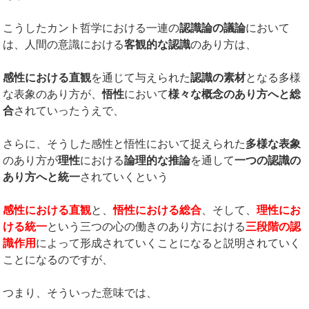
こうしたカント哲学における一連の
認識論の議論
において
は、人間の意識における
客観的な認識
のあり方は、
感性における直観
を通じて与えられた
認識の素材
となる多様
な表象のあり方が、
悟性
において
様々な概念のあり方へと総
合
されていったうえで、
さらに、そうした感性と悟性において捉えられた
多様な表象
のあり方が
理性
における
論理的な推論
を通して
一つの認識の
あり方へと統一
されていくという
感性における直観
と、
悟性における総合
、そして、
理性にお
ける統一
という三つの心の働きのあり方における
三段階の認
識作用
によって形成されていくことになると説明されていく
ことになるのですが、
つまり、そういった意味では、