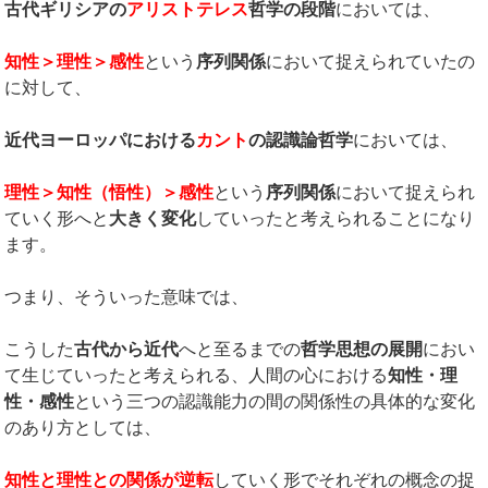
古代ギリシアの
アリストテレス
哲学の段階
においては、
知性＞理性＞感性
という
序列関係
において捉えられていたの
に対して、
近代ヨーロッパにおける
カント
の認識論哲学
においては、
理性＞知性（悟性）＞感性
という
序列関係
において捉えられ
ていく形へと
大きく変化
していったと考えられることになり
ます。
つまり、そういった意味では、
こうした
古代から近代
へと至るまでの
哲学思想の展開
におい
て生じていったと考えられる、人間の心における
知性・理
性・感性
という三つの認識能力の間の関係性の具体的な変化
のあり方としては、
知性と理性との関係が逆転
していく形でそれぞれの概念の捉