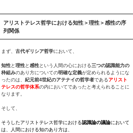
アリストテレス哲学における知性＞理性＞感性の序
列関係
まず、
古代ギリシア哲学
において、
知性
と
理性
と
感性
という人間の心における
三つの認識能力の
枠組み
のあり方についての
明確な定義
が定められるようにな
ったのは、
紀元前
4
世紀のアテナイの哲学者
である
アリスト
テレスの哲学体系
の内においてであったと考えられることに
なります。
そして、
そうしたアリストテレス哲学における
認識論の議論
において
は、人間における知のあり方は、