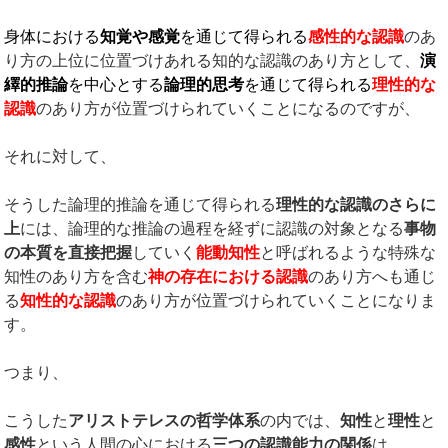
身体における
知覚や感覚
を通じて得られる
感性的な認識
のあ
り方の上位に位置づけあれる知的な認識のあり方として、
演
繹的推論
を中心とする
論理的思考
を通じて得られる
理性的な
認識
のあり方が位置づけられていくことになるのですが、
それに対して、
そうした論理的推論を通じて得られる
理性的な認識のさらに
上
には、論理的な推論の過程を経ずに認識の対象となる
事物
の本質を直接把握
していく
能動知性
と呼ばれるような特殊な
知性のあり方を含む
神の存在における認識
のあり方へも通じ
る
知性的な認識
のあり方が位置づけられていくことになりま
す。
つまり、
こうした
アリストテレスの哲学体系
の内では、
知性
と
理性
と
感性
という人間の心における
三つの認識能力の関係
は、