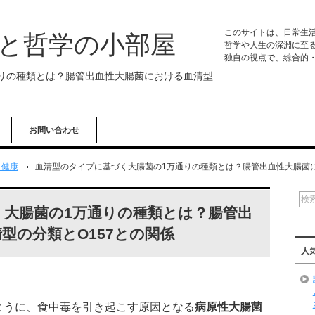
このサイトは、日常生
学と哲学の小部屋
哲学や人生の深淵に至
独自の視点で、総合的
りの種類とは？腸管出血性大腸菌における血清型
お問い合わせ
・健康
血清型のタイプに基づく大腸菌の1万通りの種類とは？腸管出血性大腸菌に
大腸菌の1万通りの種類とは？腸管出
型の分類とO157との関係
人
ように、食中毒を引き起こす原因となる
病原性大腸菌