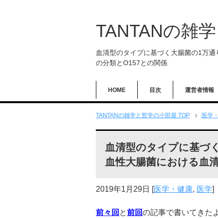
TANTANの雑
血清型のタイプに基づく大腸菌の1万通
の分類とO157との関係
HOME
目次
運営者情報
TANTANの雑学と哲学の小部屋 TOP
医学
血清型のタイプに基づく
血性大腸菌における血清
2019年1月29日
[
医学・健康
,
医学
]
前々回
と
前回
の記事で書いてきた