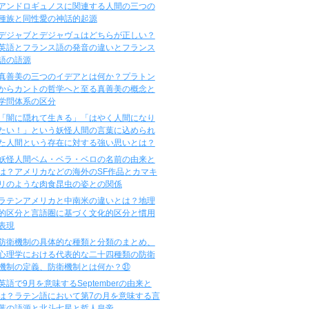
アンドロギュノスに関連する人間の三つの
種族と同性愛の神話的起源
デジャブとデジャヴュはどちらが正しい？
英語とフランス語の発音の違いとフランス
語の語源
真善美の三つのイデアとは何か？プラトン
からカントの哲学へと至る真善美の概念と
学問体系の区分
「闇に隠れて生きる」「はやく人間になり
たい！」という妖怪人間の言葉に込められ
た人間という存在に対する強い思いとは？
妖怪人間ベム・ベラ・ベロの名前の由来と
は？アメリカなどの海外のSF作品とカマキ
リのような肉食昆虫の姿との関係
ラテンアメリカと中南米の違いとは？地理
的区分と言語圏に基づく文化的区分と慣用
表現
防衛機制の具体的な種類と分類のまとめ、
心理学における代表的な二十四種類の防衛
機制の定義、防衛機制とは何か？㉛
英語で9月を意味するSeptemberの由来と
は？ラテン語において第7の月を意味する言
葉の語源と北斗七星と哲人皇帝