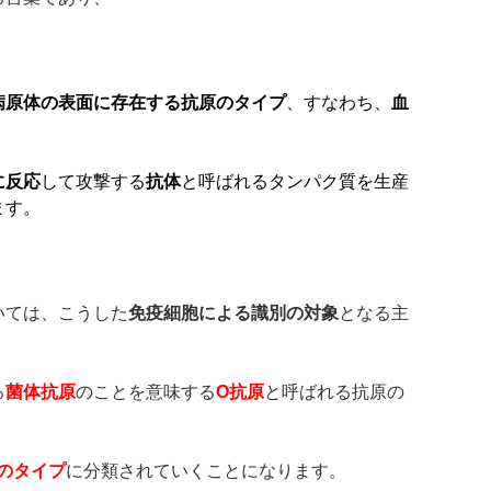
、
病原体の表面に存在する抗原のタイプ
、すなわち、
血
に反応
して攻撃する
抗体
と呼ばれるタンパク質を生産
ます。
いては、こうした
免疫細胞による識別の対象
となる主
る
菌体抗原
のことを意味する
O
抗原
と呼ばれる抗原の
のタイプ
に分類されていくことになります。