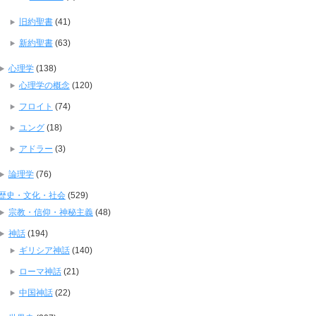
旧約聖書
(41)
新約聖書
(63)
心理学
(138)
心理学の概念
(120)
フロイト
(74)
ユング
(18)
アドラー
(3)
論理学
(76)
歴史・文化・社会
(529)
宗教・信仰・神秘主義
(48)
神話
(194)
ギリシア神話
(140)
ローマ神話
(21)
中国神話
(22)