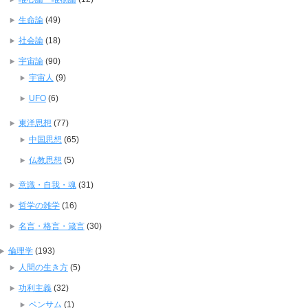
生命論
(49)
社会論
(18)
宇宙論
(90)
宇宙人
(9)
UFO
(6)
東洋思想
(77)
中国思想
(65)
仏教思想
(5)
意識・自我・魂
(31)
哲学の雑学
(16)
名言・格言・箴言
(30)
倫理学
(193)
人間の生き方
(5)
功利主義
(32)
ベンサム
(1)