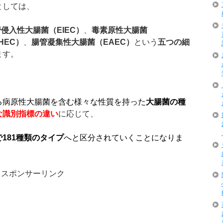
としては、
管侵入性大腸菌（
EIEC
）
、
毒素原性大腸菌
HEC
）
、
腸管凝集性大腸菌（
EAEC
）
という
五つの細
ます。
る病原性大腸菌を含む様々な性質を持った
大腸菌の種
な識別指標の違い
に応じて、
で
181
種類のタイプ
へと区分されていくことになりま
スポンサーリンク