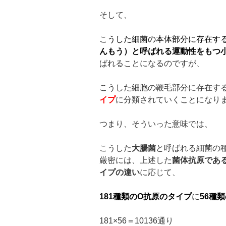
そして、
こうした細菌の本体部分に存在す
んもう）と呼ばれる運動性をもつ
ばれることになるのですが、
こうした細胞の鞭毛部分に存在す
イプ
に分類されていくことになり
つまり、そういった意味では、
こうした
大腸菌
と呼ばれる細菌の
厳密には、上述した
菌体抗原であ
イプの違い
に応じて、
181
種類の
O
抗原のタイプ
に
56
種類
181×56＝10136通り