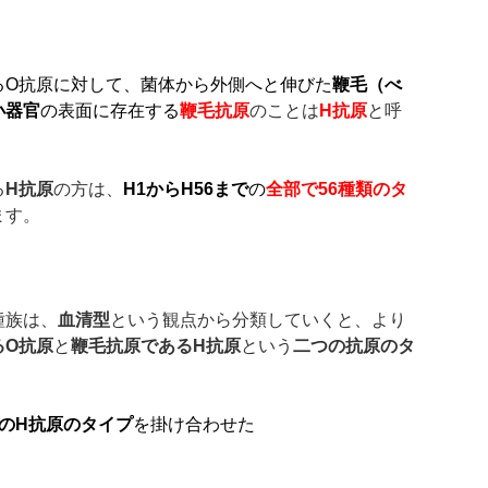
るO抗原に対して、菌体から外側へと伸びた
鞭毛（べ
小器官
の表面に存在する
鞭毛抗原
のことは
H
抗原
と呼
る
H
抗原
の方は、
H1
から
H56
まで
の
全部で
56
種類のタ
ます。
種族は、
血清型
という観点から分類していくと、より
る
O
抗原
と
鞭毛抗原である
H
抗原
という
二つの抗原のタ
の
H
抗原のタイプ
を掛け合わせた