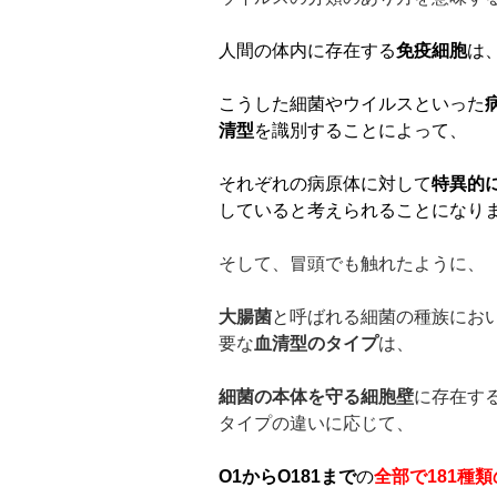
人間の体内に存在する
免疫細胞
は
こうした細菌やウイルスといった
清型
を識別することによって、
それぞれの病原体に対して
特異的
していると考えられることになり
そして、冒頭でも触れたように、
大腸菌
と呼ばれる細菌の種族にお
要な
血清型のタイプ
は、
細菌の本体を守る細胞壁
に存在す
タイプの違いに応じて、
O1
から
O181
まで
の
全部で
181
種類