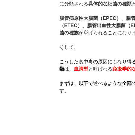
に分類される
具体的な細菌の種類
腸管病原性大腸菌（
EPEC
）
、
腸
（
ETEC
）
、
腸管出血性大腸菌（
E
菌の種族
が挙げられることになり
そして、
こうした食中毒の原因にもなり得
類
は、
血清型
と呼ばれる
免疫学的
まずは、以下で述べるような
全部
す。