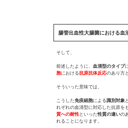
腸管出血性大腸菌における血清
そして、
前述したように、
血清型のタイプ
胞
における
抗原抗体反応
のあり方
そういった意味では、
こうした
免疫細胞
による
識別対象
れぞれの血清型に対応した抗原を
質への耐性
といった
性質の違い
の
れることになります。