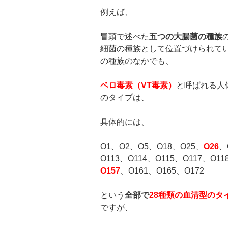
例えば、
冒頭で述べた
五つの大腸菌の種族
細菌の種族として位置づけられて
の種族のなかでも、
ベロ毒素（
VT
毒素）
と呼ばれる人
のタイプは、
具体的には、
O1、O2、O5、O18、O25、
O26
、
O113、O114、O115、O117、O11
O157
、O161、O165、O172
という
全部で
28
種類の血清型のタ
ですが、