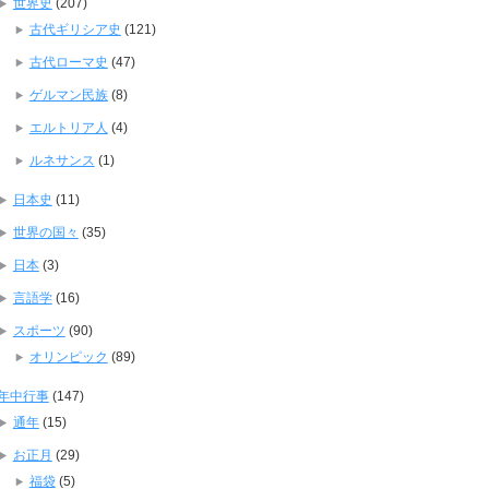
世界史
(207)
古代ギリシア史
(121)
古代ローマ史
(47)
ゲルマン民族
(8)
エルトリア人
(4)
ルネサンス
(1)
日本史
(11)
世界の国々
(35)
日本
(3)
言語学
(16)
スポーツ
(90)
オリンピック
(89)
年中行事
(147)
通年
(15)
お正月
(29)
福袋
(5)