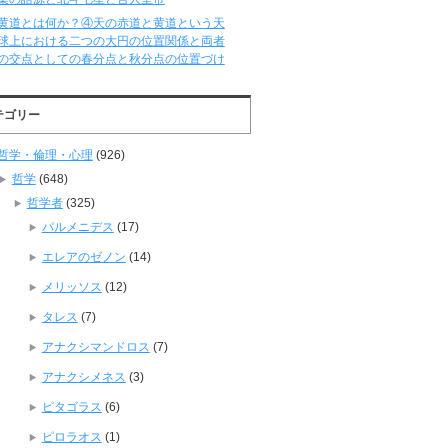
黄道とは何か？④天の赤道と黄道という天
球上における二つの大円の位置関係と両者
の交点としての春分点と秋分点の位置づけ
テゴリー
哲学・倫理・心理
(926)
哲学
(648)
哲学者
(325)
パルメニデス
(17)
エレアのゼノン
(14)
メリッソス
(12)
タレス
(7)
アナクシマンドロス
(7)
アナクシメネス
(3)
ピタゴラス
(6)
ピロラオス
(1)