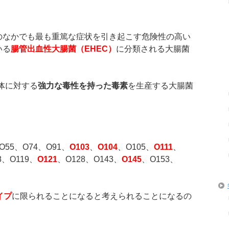
のなかでも最も重篤な症状を引き起こす危険性の高い
いる
腸管出血性大腸菌（
EHEC
）
に分類される大腸菌
体に対する
強力な毒性を持った毒素
を生産する大腸菌
O55、O74、O91、
O103
、
O104
、O105、
O111
、
8、O119、
O121
、O128、O143、
O145
、O153、
イプ
に限られることになると考えられることになるの