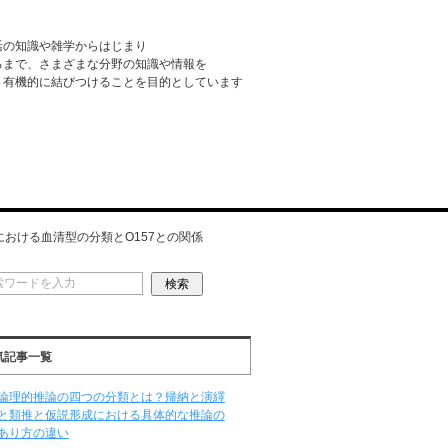
活の知識や雑学からはじまり
るまで、さまざまな分野の知識や情報を
・有機的に結びつけることを目的としています
おける血清型の分類とO157との関係
気記事一覧
論理的推論の四つの分類とは？帰納と演繹
と類推と仮説形成における具体的な推論の
あり方の違い