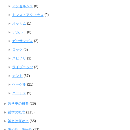
アンセルムス
(8)
トマス・アクィナス
(9)
オッカム
(1)
デカルト
(8)
ガッサンディ
(2)
ロック
(5)
スピノザ
(3)
ライプニッツ
(2)
カント
(37)
ヘーゲル
(21)
ニーチェ
(5)
哲学史の概要
(29)
哲学の概念
(115)
神とは何か？
(65)
唯心論・唯物論
(12)