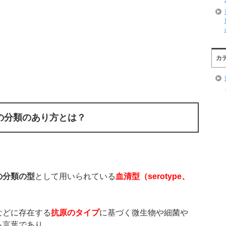
カ
の分類のあり方とは？
の分類の型
として用いられている
血清型（
serotype
、
などに存在する
抗原のタイプ
に基づく微生物や細菌や
る言葉であり、