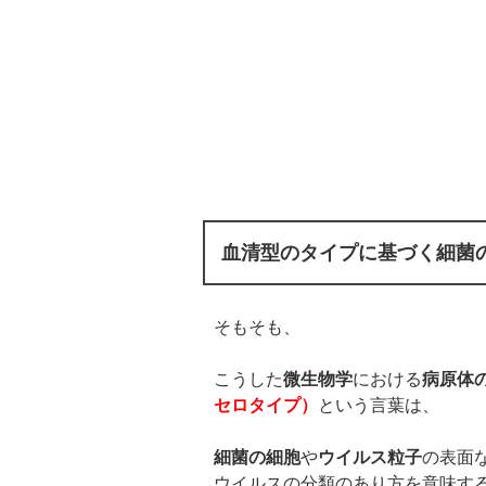
血清型のタイプに基づく細菌
そもそも、
こうした
微生物学
における
病原体
セロタイプ）
という言葉は、
細菌の細胞
や
ウイルス粒子
の表面
ウイルスの分類のあり方を意味す