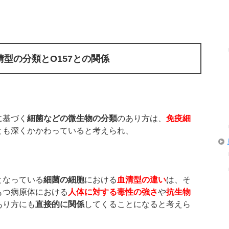
型の分類とO157
との関係
に基づく
細菌などの微生物の分類
のあり方は、
免疫細
とも深くかかわっていると考えられ、
となっている
細菌の細胞
における
血清型の違い
は、そ
もつ病原体における
人体に対する毒性の強さ
や
抗生物
あり方にも
直接的に関係
してくることになると考えら