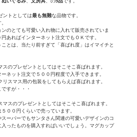
、
ぬいぐるみ
、
文房具
、の
5品
です。
ゼントとしては
最も無難
な品物です。
す。
ョンのとても可愛い入れ物に入れて販売されていま
０円あればインターネット注文でもＯＫです。
うことは、当たり前すぎて「喜ばれ度」はイマイチと
マスのプレゼントとしてはそこそこ喜ばれます。
ターネット注文で５００円程度で入手できます。
クリスマス用の包装をしてもらえば喜ばれます。
こですが・・・
スマスのプレゼントとしてはそこそこ喜ばれます。
は５００円くらいで売っています。
やスーパーでもサンタさん関連の可愛いデザインのコ
に入ったものを購入すればいいでしょう。マグカップ