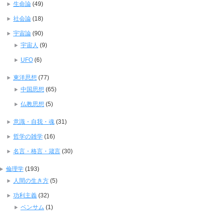
生命論
(49)
社会論
(18)
宇宙論
(90)
宇宙人
(9)
UFO
(6)
東洋思想
(77)
中国思想
(65)
仏教思想
(5)
意識・自我・魂
(31)
哲学の雑学
(16)
名言・格言・箴言
(30)
倫理学
(193)
人間の生き方
(5)
功利主義
(32)
ベンサム
(1)