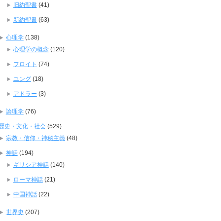
旧約聖書
(41)
新約聖書
(63)
心理学
(138)
心理学の概念
(120)
フロイト
(74)
ユング
(18)
アドラー
(3)
論理学
(76)
歴史・文化・社会
(529)
宗教・信仰・神秘主義
(48)
神話
(194)
ギリシア神話
(140)
ローマ神話
(21)
中国神話
(22)
世界史
(207)