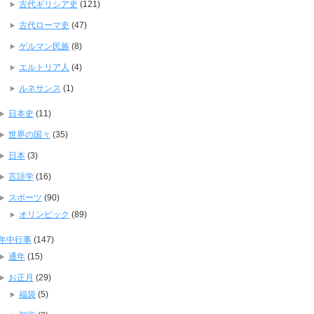
古代ギリシア史
(121)
古代ローマ史
(47)
ゲルマン民族
(8)
エルトリア人
(4)
ルネサンス
(1)
日本史
(11)
世界の国々
(35)
日本
(3)
言語学
(16)
スポーツ
(90)
オリンピック
(89)
年中行事
(147)
通年
(15)
お正月
(29)
福袋
(5)