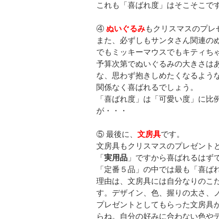
これも「喜ばれ度」はそこそこで
④
ぬいぐるみ
もクリスマスのプレ
また、必ずしもサンタさん関連の
でもミッキーマウスでもキティち
予算次第でぬいぐるみの大きさは
な、思わず抱きしめたくなるよう
関係なく喜ばれるでしょう。
「喜ばれ度」は「可愛い度」に比
が・・・
⑤ 最後に、
文房具
です。
文房具もクリスマスのプレゼント
「
実用品
」ですから喜ばれるはず
「定番５品」の中では最も「喜ば
理由は、文房具には自分なりのこ
す。デザイン、色、握りの太さ、
プレゼントとしてもらった文房具
らね。自分の好みに合わない色や