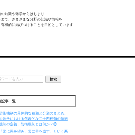
活の知識や雑学からはじまり
るまで、さまざまな分野の知識や情報を
・有機的に結びつけることを目的としています
気記事一覧
防衛機制の具体的な種類と分類のまとめ、
心理学における代表的な二十四種類の防衛
機制の定義、防衛機制とは何か？㉛
「常に悪を望み、常に善を成す」という悪