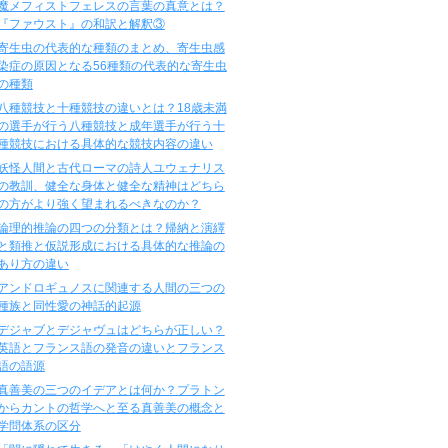
魔メフィストフェレスの言葉の真意とは？
『ファウスト』の和訳と解釈③
寄生虫の代表的な種類のまとめ、寄生虫感
染症の原因となる56種類の代表的な寄生虫
の種類
八種競技と十種競技の違いとは？18歳未満
の選手が行う八種競技と成年選手が行う十
種競技における具体的な競技内容の違い
妖怪人間と古代ローマの詩人ユウェナリス
の教訓、健全な身体と健全な精神はどちら
の方がより強く望まれるべきなのか？
論理的推論の四つの分類とは？帰納と演繹
と類推と仮説形成における具体的な推論の
あり方の違い
アンドロギュノスに関連する人間の三つの
種族と同性愛の神話的起源
デジャブとデジャヴュはどちらが正しい？
英語とフランス語の発音の違いとフランス
語の語源
真善美の三つのイデアとは何か？プラトン
からカントの哲学へと至る真善美の概念と
学問体系の区分