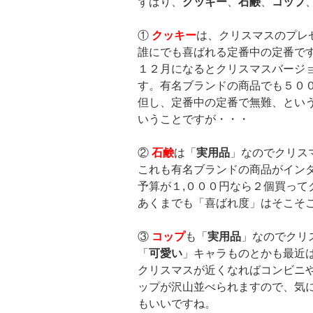
ずばり、
クッキー
、
石鹸
、
コップ
①
クッキー
は、クリスマスのプレ
誰にでも喜ばれる定番中の定番で
１２月になるとクリスマスバージ
す。有名ブランドの商品でも５０
但し、定番中の定番で無難、とい
いうことですが・・・
②
石鹸
は「
実用品
」なのでクリス
これも有名ブランドの商品がイン
予算が１,０００円なら２個買って
あくまでも「喜ばれ度」はそこそ
③
コップ
も「
実用品
」なのでクリ
「
可愛い
」キャラものとかも最近
クリスマスが近くなればコンビニ
ップが沢山並べられますので、気
もいいですね。