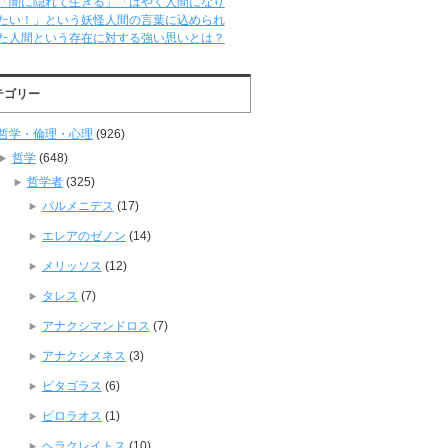
「闇に隠れて生きる」「はやく人間になり
たい！」という妖怪人間の言葉に込められ
た人間という存在に対する強い思いとは？
テゴリー
哲学・倫理・心理
(926)
哲学
(648)
哲学者
(325)
パルメニデス
(17)
エレアのゼノン
(14)
メリッソス
(12)
タレス
(7)
アナクシマンドロス
(7)
アナクシメネス
(3)
ピタゴラス
(6)
ピロラオス
(1)
ヘラクレイトス
(10)