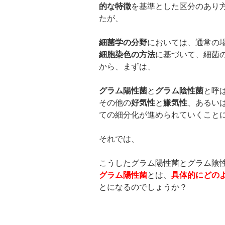
的な特徴
を基準とした区分のあり
たが、
細菌学の分野
においては、通常の
細胞染色の方法
に基づいて、細菌
から、まずは、
グラム陽性菌
と
グラム陰性菌
と呼
その他の
好気性
と
嫌気性
、あるい
ての細分化が進められていくこと
それでは、
こうしたグラム陽性菌とグラム陰
グラム陽性菌
とは、
具体的にどの
とになるのでしょうか？