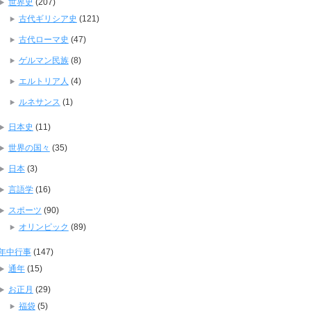
世界史
(207)
古代ギリシア史
(121)
古代ローマ史
(47)
ゲルマン民族
(8)
エルトリア人
(4)
ルネサンス
(1)
日本史
(11)
世界の国々
(35)
日本
(3)
言語学
(16)
スポーツ
(90)
オリンピック
(89)
年中行事
(147)
通年
(15)
お正月
(29)
福袋
(5)