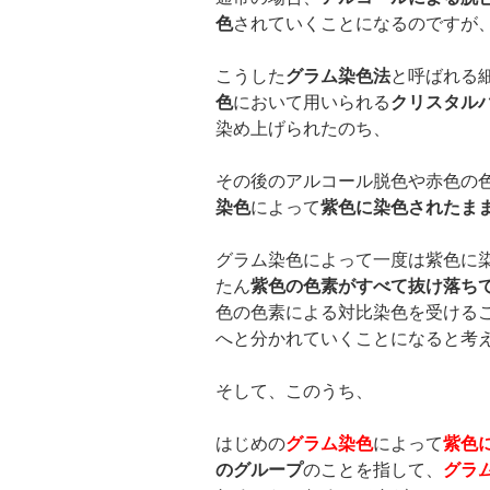
色
されていくことになるのですが
こうした
グラム染色法
と呼ばれる
色
において用いられる
クリスタル
染め上げられたのち、
その後のアルコール脱色や赤色の
染色
によって
紫色に染色されたま
グラム染色によって一度は紫色に
たん
紫色の色素がすべて抜け落ち
色の色素による対比染色を受ける
へと分かれていくことになると考
そして、このうち、
はじめの
グラム染色
によって
紫色
のグループ
のことを指して、
グラ