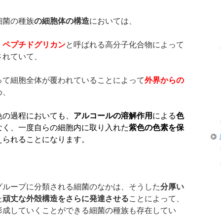
細菌の種族
の細胞体の構造
においては、
、
ペプチドグリカン
と呼ばれる高分子化合物によって
されていて、
って細胞全体が覆われていることによって
外界からの
め、
色の過程においても、
アルコールの溶解作用
による
色
なく、一度自らの細胞内に取り入れた
紫色の色素を保
えられることになります。
グループに分類される細菌のなかは、そうした
分厚い
た
頑丈な外殻構造をさらに発達させる
ことによって、
形成していくことができる細菌の種族も存在してい