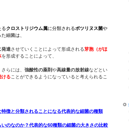
たる
クロストリジウム属
に分類される
ボツリヌス菌
や
った細菌は、
に発達
させていくことによって形成される
芽胞（がほ
体
を形成することによって、
、さらには、
強酸性の薬剤
や
高線量の放射線
などとい
続ける
ことができるようになっていると考えられるこ
な特徴と分類されることになる代表的な細菌の種類
らいのなのか？代表的な
60
種類の細菌の大きさの比較