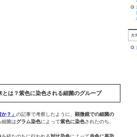
カ
来とは？紫色に染色される細菌のグループ
何か？」
の記事で考察したように、
顕微鏡での細菌の
る細菌は
グラム染色
によって
紫色に染色
されたのち、
色
を経たのちに行われる
対比染色
によって
赤色に再染