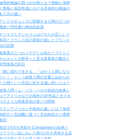
論理的推論の四つの分類とは？帰納と演繹
と類推と仮説形成における具体的な推論の
あり方の違い
アンドロギュノスに関連する人間の三つの
種族と同性愛の神話的起源
デジャブとデジャヴュはどちらが正しい？
英語とフランス語の発音の違いとフランス
語の語源
真善美の三つのイデアとは何か？プラトン
からカントの哲学へと至る真善美の概念と
学問体系の区分
「闇に隠れて生きる」「はやく人間になり
たい！」という妖怪人間の言葉に込められ
た人間という存在に対する強い思いとは？
妖怪人間ベム・ベラ・ベロの名前の由来と
は？アメリカなどの海外のSF作品とカマキ
リのような肉食昆虫の姿との関係
ラテンアメリカと中南米の違いとは？地理
的区分と言語圏に基づく文化的区分と慣用
表現
英語で9月を意味するSeptemberの由来と
は？ラテン語において第7の月を意味する言
葉の語源と北斗七星と哲人皇帝