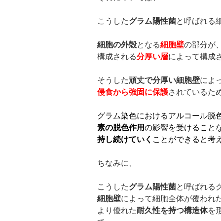
こうした
グラム陽性菌
と呼ばれる
細胞の外殻
となる
細胞壁
の部分が
構成される
分厚い層
によって構成
そうした
頑丈で分厚い細胞壁
によ
侵食から強固に保護
されているた
グラム染色におけるアルコール脱
素の脱色作用
の影響を受けること
持し続けていく
ことができると考
ちなみに、
こうした
グラム陽性菌
と呼ばれる
細胞壁
によって細胞全体が覆われ
より優れた
耐久性を持つ構造体
を