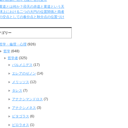
黄道とは何か？④天の赤道と黄道という天
球上における二つの大円の位置関係と両者
の交点としての春分点と秋分点の位置づけ
テゴリー
哲学・倫理・心理
(926)
哲学
(648)
哲学者
(325)
パルメニデス
(17)
エレアのゼノン
(14)
メリッソス
(12)
タレス
(7)
アナクシマンドロス
(7)
アナクシメネス
(3)
ピタゴラス
(6)
ピロラオス
(1)