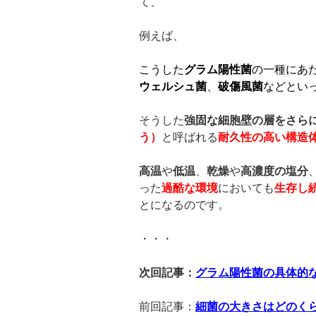
て、
例えば、
こうした
グラム陽性菌
の一種にあ
ウェルシュ菌
、
破傷風菌
などとい
そうした
強固な細胞壁の層をさら
う）
と呼ばれる
耐久性の高い構造
高温
や
低温
、
乾燥
や
高濃度の塩分
った
過酷な環境
においても
生存し
とになるのです。
・・・
次回記事：
グラム陽性菌の具体的
前回記事：
細菌の大きさはどのく