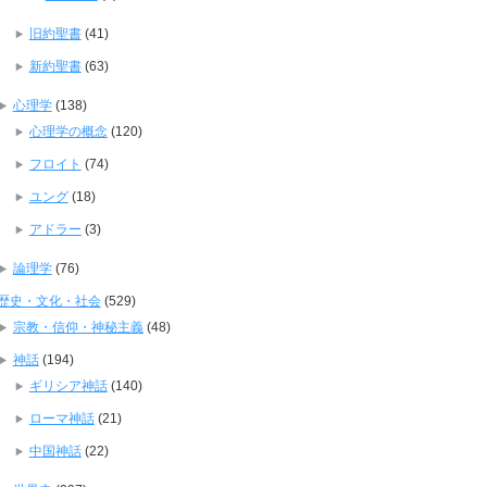
旧約聖書
(41)
新約聖書
(63)
心理学
(138)
心理学の概念
(120)
フロイト
(74)
ユング
(18)
アドラー
(3)
論理学
(76)
歴史・文化・社会
(529)
宗教・信仰・神秘主義
(48)
神話
(194)
ギリシア神話
(140)
ローマ神話
(21)
中国神話
(22)