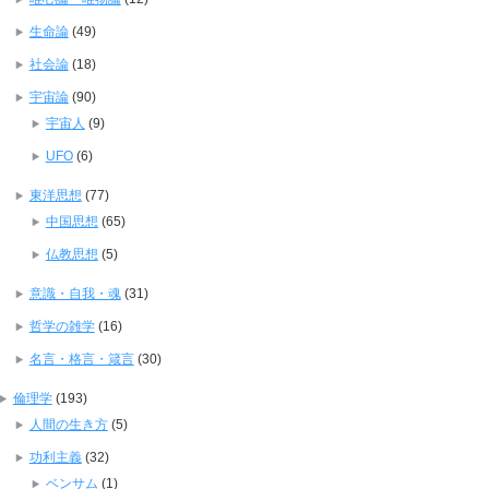
生命論
(49)
社会論
(18)
宇宙論
(90)
宇宙人
(9)
UFO
(6)
東洋思想
(77)
中国思想
(65)
仏教思想
(5)
意識・自我・魂
(31)
哲学の雑学
(16)
名言・格言・箴言
(30)
倫理学
(193)
人間の生き方
(5)
功利主義
(32)
ベンサム
(1)