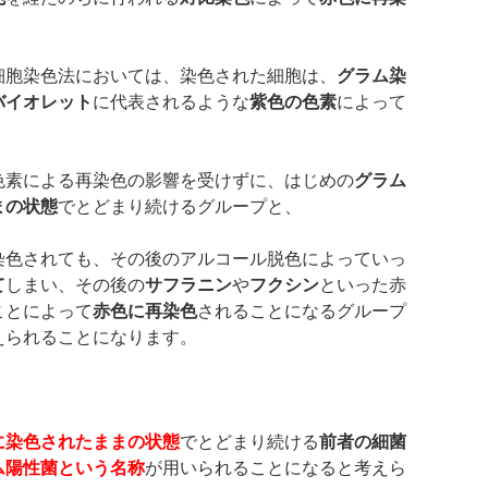
、
細胞染色法においては、染色された細胞は、
グラム染
バイオレット
に代表されるような
紫色の色素
によって
色素による再染色の影響を受けずに、はじめの
グラム
まの状態
でとどまり続けるグループと、
染色されても、その後のアルコール脱色によっていっ
て
しまい、その後の
サフラニン
や
フクシン
といった赤
ことによって
赤色に再染色
されることになるグループ
えられることになります。
に染色されたままの状態
でとどまり続ける
前者の細菌
ム陽性菌という名称
が用いられることになると考えら