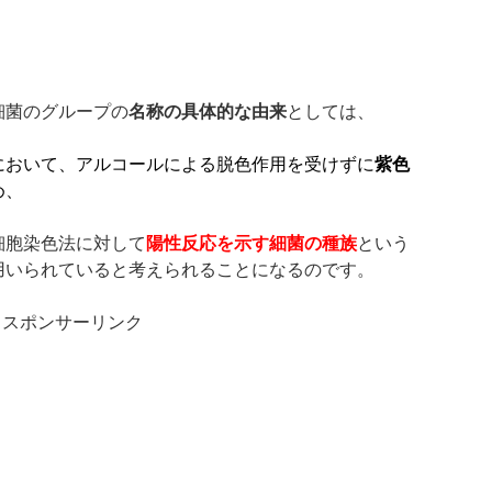
細菌のグループの
名称の具体的な由来
としては、
において、アルコールによる脱色作用を受けずに
紫色
め、
細胞染色法に対して
陽性反応を示す細菌の種族
という
用いられていると考えられることになるのです。
スポンサーリンク