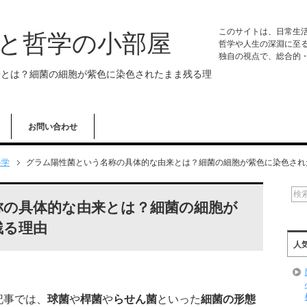
このサイトは、日常生
学と哲学の小部屋
哲学や人生の深淵に至
独自の視点で、総合的
来とは？細菌の細胞が紫色に染色されたまま残る理
お問い合わせ
科学
グラム陽性菌という名称の具体的な由来とは？細菌の細胞が紫色に染色され
称の具体的な由来とは？細菌の細胞が
残る理由
人
記事では、
球菌
や
桿菌
や
らせん菌
といった
細菌の形態