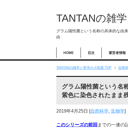
TANTANの雑
グラム陽性菌という名称の具体的な由
由
HOME
目次
運営者情報
TANTANの雑学と哲学の小部屋 TOP
自然
グラム陽性菌という名
紫色に染色されたまま
2019年4月25日
[
自然科学
,
生物学
]
このシリーズの前回
までの一連の