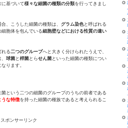
方に基づいて
様々な細菌の種類の分類
を行ってきまし
場合、こうした細菌の種類は、
グラム染色
と呼ばれる
の細胞体を包んでいる
細胞壁などにおける性質の違い
ばれる
二つのグループ
へと大きく分けられたうえで、
は、
球菌
と
桿菌
とら
せん菌
といった細菌の種類につい
になります。
性菌という二つの細菌のグループのうちの前者である
ような特徴
を持った細菌の種族であると考えられるこ
スポンサーリンク