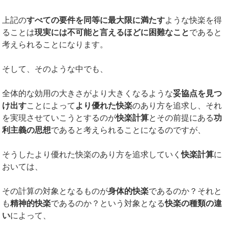
上記の
すべての要件を同等に最大限に満たす
ような快楽を得
ることは
現実には不可能と言えるほどに困難なこと
であると
考えられることになります。
そして、そのような中でも、
全体的な効用の大きさがより大きくなるような
妥協点を見つ
け出す
ことによって
より優れた快楽
のあり方を追求し、それ
を実現させていこうとするのが
快楽計算
とその前提にある
功
利主義の思想
であると考えられることになるのですが、
そうしたより優れた快楽のあり方を追求していく
快楽計算
に
おいては、
その計算の対象となるものが
身体的快楽
であるのか？それと
も
精神的快楽
であるのか？という対象となる
快楽の種類の違
い
によって、