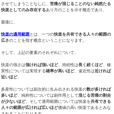
させてしまうことなしに、
苦痛が混じることのない純然たる
快楽としてのみ存在する
あり方のことを示す概念であり、
最後に、
快楽の適用範囲
とは、一つの
快楽を共有できる人々の範囲の
広さ
のことを指す概念ということになります。
そして、上記の要素のそれぞれについて、
快楽の強さは
強ければ強いほど
、持続性は
長く続くほど
、確
実性については実現する
確率が高いほど
、遠近性は
近ければ
近いほど
、
多産性については副次的に生み出される快楽の
数が多ければ
多いほど
、純粋性については副作用として
混じる苦痛の割合
が少ないほど
、そして適用範囲については快楽を
共有できる
人々の範囲が広ければ広いほど
価値の高い快楽であるとみな
されることになります。