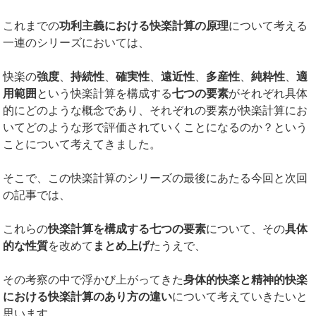
これまでの
功利主義における快楽計算の原理
について考える
一連のシリーズにおいては、
快楽の
強度
、
持続性
、
確実性
、
遠近性
、
多産性
、
純粋性
、
適
用範囲
という快楽計算を構成する
七つの要素
がそれぞれ具体
的にどのような概念であり、それぞれの要素が快楽計算にお
いてどのような形で評価されていくことになるのか？という
ことについて考えてきました。
そこで、この快楽計算のシリーズの最後にあたる今回と次回
の記事では、
これらの
快楽計算を構成する七つの要素
について、その
具体
的な性質
を改めて
まとめ上げ
たうえで、
その考察の中で浮かび上がってきた
身体的快楽と精神的快楽
における快楽計算のあり方の違い
について考えていきたいと
思います。