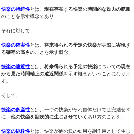
快楽の持続性
とは、
現在存在する快楽
の
時間的な効力の範囲
のことを示す概念であり、
それに対して、
快楽の確実性
とは、
将来得られる予定の快楽
が実際に
実現す
る確率の高さ
のことを示す概念、
快楽の遠近性
とは、
将来得られる予定の快楽
についての
現在
から見た時間軸上の遠近関係
を示す概念ということになりま
す。
そして、
快楽の多産性
とは、一つの快楽がそれ自体だけでは完結せず
に、
他の快楽を副次的に生じさせていく
あり方のことを、
快楽の純粋性
とは、快楽が他の負の効用を副作用として生じ