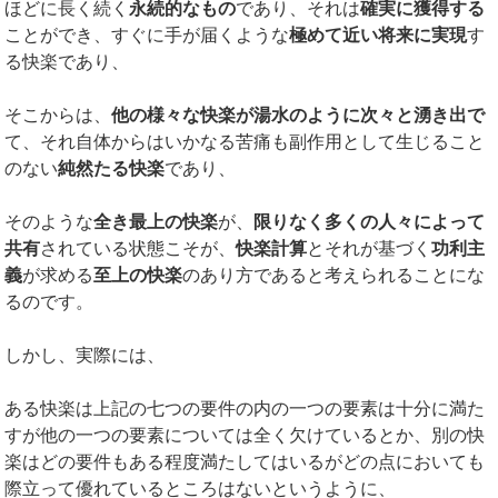
ほどに長く続く
永続的なもの
であり、それは
確実に獲得する
ことができ、すぐに手が届くような
極めて近い将来に実現
す
る快楽であり、
そこからは、
他の様々な快楽が湯水のように次々と湧き出で
て、それ自体からはいかなる苦痛も副作用として生じること
のない
純然たる快楽
であり、
そのような
全き最上の快楽
が、
限りなく多くの人々によって
共有
されている状態こそが、
快楽計算
とそれが基づく
功利主
義
が求める
至上の快楽
のあり方であると考えられることにな
るのです。
しかし、実際には、
ある快楽は上記の七つの要件の内の一つの要素は十分に満た
すが他の一つの要素については全く欠けているとか、別の快
楽はどの要件もある程度満たしてはいるがどの点においても
際立って優れているところはないというように、