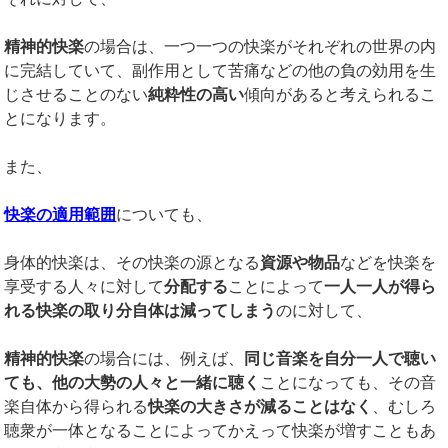
精神的快楽
の場合は、一つ一つの快楽がそれぞれの世界の内
に完結していて、副作用として苦痛などの他の負の効用を生
じさせることのない
純粋性の高い
傾向があると考えられるこ
とになります。
また、
快楽の適用範囲
についても、
身体的快楽は、その快楽の源となる
資源や物品
などを快楽を
享受する人々に対して
分配する
ことによって
一人一人が得ら
れる快楽の取り分自体は減ってしまう
のに対して、
精神的快楽
の場合には、例えば、
同じ音楽を自分一人で聴い
ても、他の大勢の人々と一緒に聴く
ことになっても、その音
楽自体から得られる
快楽の大きさが減ることはなく
、むしろ
聴衆が一体となることによってかえって快楽が増すこともあ