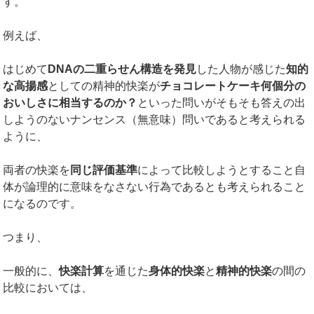
す。
例えば、
はじめて
DNA
の二重らせん構造を発見
した人物が感じた
知的
な高揚感
としての精神的快楽が
チョコレートケーキ何個分の
おいしさに相当するのか？
といった問いがそもそも答えの出
しようのないナンセンス（無意味）問いであると考えられる
ように、
両者の快楽を
同じ評価基準
によって比較しようとすること自
体が論理的に意味をなさない行為であるとも考えられること
になるのです。
つまり、
一般的に、
快楽計算
を通じた
身体的快楽
と
精神的快楽
の間の
比較においては、