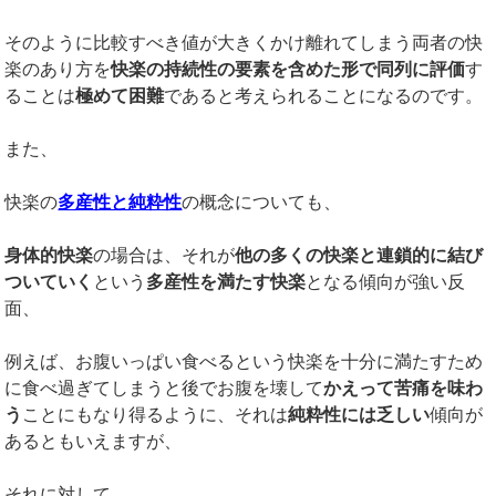
そのように比較すべき値が大きくかけ離れてしまう両者の快
楽のあり方を
快楽の持続性の要素を含めた形で同列に評価
す
ることは
極めて困難
であると考えられることになるのです。
また、
快楽の
多産性と純粋性
の概念についても、
身体的快楽
の場合は、それが
他の多くの快楽と連鎖的に結び
ついていく
という
多産性を満たす快楽
となる傾向が強い反
面、
例えば、お腹いっぱい食べるという快楽を十分に満たすため
に食べ過ぎてしまうと後でお腹を壊して
かえって苦痛を味わ
う
ことにもなり得るように、それは
純粋性には乏しい
傾向が
あるともいえますが、
それに対して、