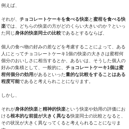
例えば、
それが、
チョコレートケーキを食べる快楽
と
蜜柑を食べる快
楽
では、どちらの快楽の方がどのくらい大きいのか？といっ
た同じ
身体的快楽同士の比較
であるとするならば、
個人の食べ物の好みの差などを考慮することによって、ある
人にとってチョコレートケーキ1個の快楽の大きさは蜜柑何
個分のおいしさに相当するとか、あるいは、そうした個人の
好みの集積として、一般的に、
チョコレートケーキ
1
個は蜜
柑何個分の効用
があるといった
量的な比較をすることはある
程度可能
であると考えられことになります。
しかし、
それが
身体的快楽
と
精神的快楽
という快楽や効用の評価にお
ける
根本的な前提が大きく異なる
快楽同士の比較となると、
その状況が大きく異なってくると考えられることになりま