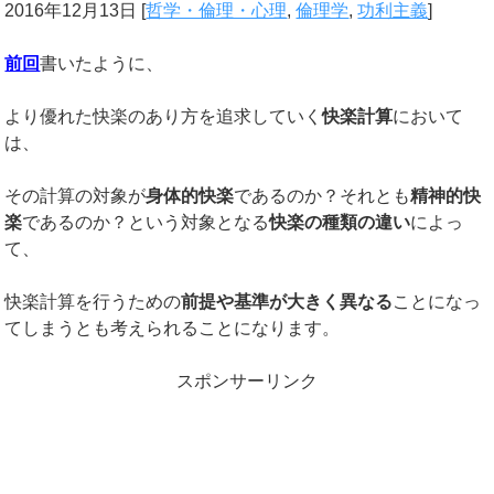
2016年12月13日
[
哲学・倫理・心理
,
倫理学
,
功利主義
]
前回
書いたように、
より優れた快楽のあり方を追求していく
快楽計算
において
は、
その計算の対象が
身体的快楽
であるのか？それとも
精神的快
楽
であるのか？という対象となる
快楽の種類の違い
によっ
て、
快楽計算を行うための
前提や基準が大きく異なる
ことになっ
てしまうとも考えられることになります。
スポンサーリンク