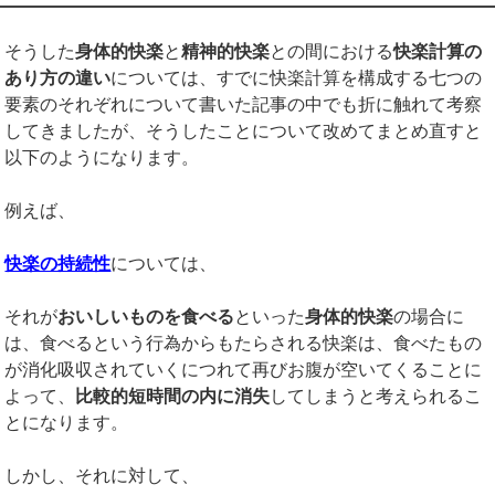
そうした
身体的快楽
と
精神的快楽
との間における
快楽計算の
あり方の違い
については、すでに快楽計算を構成する七つの
要素のそれぞれについて書いた記事の中でも折に触れて考察
してきましたが、そうしたことについて改めてまとめ直すと
以下のようになります。
例えば、
快楽の持続性
については、
それが
おいしいものを食べる
といった
身体的快楽
の場合に
は、食べるという行為からもたらされる快楽は、食べたもの
が消化吸収されていくにつれて再びお腹が空いてくることに
よって、
比較的短時間の内に消失
してしまうと考えられるこ
とになります。
しかし、それに対して、