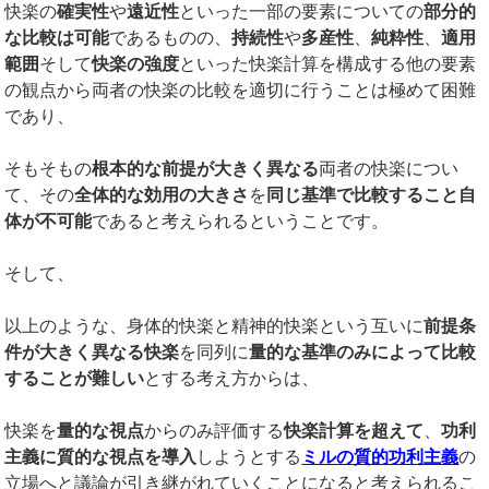
快楽の
確実性
や
遠近性
といった一部の要素についての
部分的
な比較は可能
であるものの、
持続性
や
多産性
、
純粋性
、
適用
範囲
そして
快楽の強度
といった快楽計算を構成する他の要素
の観点から両者の快楽の比較を適切に行うことは極めて困難
であり、
そもそもの
根本的な前提が大きく異なる
両者の快楽につい
て、その
全体的な効用の大きさ
を
同じ基準で比較すること自
体が不可能
であると考えられるということです。
そして、
以上のような、身体的快楽と精神的快楽という互いに
前提条
件が大きく異なる快楽
を同列に
量的な基準のみによって比較
することが難しい
とする考え方からは、
快楽を
量的な視点
からのみ評価する
快楽計算を超えて
、
功利
主義に質的な視点を導入
しようとする
ミルの質的功利主義
の
立場へと議論が引き継がれていくことになると考えられるこ