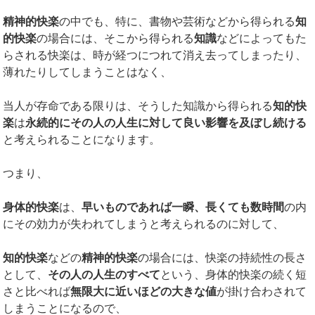
精神的快楽
の中でも、特に、書物や芸術などから得られる
知
的快楽
の場合には、そこから得られる
知識
などによってもた
らされる快楽は、時が経つにつれて消え去ってしまったり、
薄れたりしてしまうことはなく、
当人が存命である限りは、そうした知識から得られる
知的快
楽
は
永続的にその人の人生に対して良い影響を及ぼし続ける
と考えられることになります。
つまり、
身体的快楽
は、
早いものであれば一瞬、長くても数時間
の内
にその効力が失われてしまうと考えられるのに対して、
知的快楽
などの
精神的快楽
の場合には、快楽の持続性の長さ
として、
その人の人生のすべて
という、身体的快楽の続く短
さと比べれば
無限大に近いほどの大きな値
が掛け合わされて
しまうことになるので、