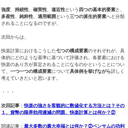
強度
、
持続性
、
確実性
、
遠近性
という
四つの基本的要素
と、
多産性
、
純粋性
、
適用範囲
という
三つの派生的要素
へと分類
されることになるのですが、
次回からは、
快楽計算におけるこうした
七つの構成要素
のそれぞれが、具
体的にどのような基準に基づいて評価され、各要素における
快楽のあり方が算定されることになるのかということについ
て、
一つ一つの構成要素
について
具体例を挙げながら
詳しく
考えていきたいと思います。
・・・
次回記事
：
快楽の強さを客観的に数値化する方法とは？その
１、貨幣の限界効用逓減の問題、快楽計算とは何か？②
関連記事：
最大多数の最大幸福とは何か？②ベンサムの功利