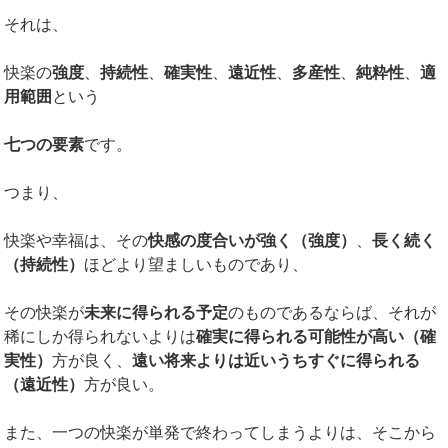
それは、
快楽の
強度
、
持続性
、
確実性
、
遠近性
、
多産性
、
純粋性
、
適
用範囲
という
七つの要素
です。
つまり、
快楽や幸福は、その
快感の度合いが強く（強度）
、
長く続く
（持続性）
ほどより望ましいものであり、
その快楽が
未来に得られる予定
のものであるならば、それが
稀にしか得られないよりは
確実に得られる可能性が高い（確
実性）
方が良く、
遠い将来よりは近いうちすぐに得られる
（遠近性）
方が良い。
また、一つの快楽が単発で終わってしまうよりは、そこから