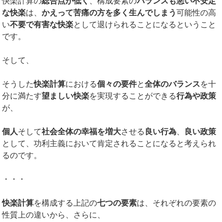
快楽計算の
総合点が低く
、構成要素の
バランスも悪い不安定
な快楽
は、
かえって苦痛の方を多く生んでしまう
可能性の高
い
不要で有害な快楽
として退けられることになるということ
です。
そして、
そうした
快楽計算
における
個々の要件
と
全体のバランス
を十
分に満たす
望ましい快楽
を実現することができる
行為や政策
が、
個人
そして
社会全体の幸福を増大
させる
良い行為
、
良い政策
として、功利主義において肯定されることになると考えられ
るのです。
・・・
快楽計算
を構成する上記の
七つの要素
は、それぞれの要素の
性質上の違いから、さらに、