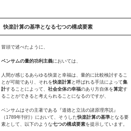
快楽計算の基準となる七つの構成要素
冒頭で述べたように、
ベンサムの量的功利主義
においては、
人間が感じるあらゆる快楽と幸福は、量的に比較検討するこ
とが可能であり、それを
快楽計算
と呼ばれる手法によって
集
計
することによって、
社会全体の幸福
のあり方自体を
算定
す
ることができると考えられることになるのですが、
ベンサムはその主著である『道徳と立法の諸原理序説』
（1789年刊行）において、そうした
快楽計算の基準
となる要
素として、以下のような
七つの構成要素
を提示しています。