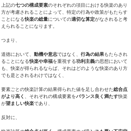
上記の
七つの構成要素
のそれぞれの項目における快楽のあり
方が考慮されることによって、特定の行為や政策がもたらす
ことになる
快楽の総量
についての
適切な算定
がなされると考
えられることになります。
つまり、
道徳において、
動機や意志
ではなく、
行為の結果
もたらされ
ることになる
快楽や幸福
を重視する
功利主義
の思想において
も、快楽が得られるならば、それはどのような快楽のあり方
でも是とされるわけではなく、
要素ごとの快楽計算の結果得られた値を足し合わせた
総合点
がより高く
、それぞれの構成要素を
バランス良く満たす
快楽
が
望ましい快楽
であり、
反対に、