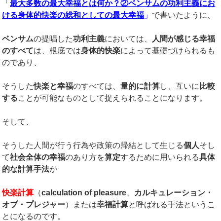
「
最大多数の最大幸福とは何か？②ベンサムの功利主義にお
ける身体的快楽の総和としての最大幸福
」
で書いたように、
ベンサム
の提唱した
功利主義
においては、
人間が感じる幸福
のすべて
は、根底では
身体的快楽
によって基礎づけられるも
のであり、
そうした
快楽と幸福
のすべては、
量的に計算
し、互いに
比較
する
ことが可能なものとして捉えられることになります。
そして、
そうした人間が行う行為や政策の帰結として生じる
個人
そし
て
社会全体の幸福
のあり方を
算定
するために用いられる
具体
的な計算手法
が
快楽計算
（
calculation of pleasure
、
カルキュレーション・
オブ・プレジャー
）または
幸福計算
と呼ばれる手法というこ
とになるのです。