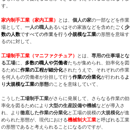
す。
家内制手工業（家内工業）
とは、
個人の家
の一部などを作業
場として、
一人の職人
あるいはその家族などを含めた
ごく
少
数の人数
で
すべての作業を行う
小規模な工業
の形態を意味す
るのに対して、
工場制手工業（マニファクチュア）
とは、
専用の仕事場とな
る工場
に、
多数の職人や労働者
たちが集められ、効率化を図
るために
作業の工程が細分化
されたうえで、それぞれの作業
を何人もの労働者が分担して行
う
作業の分業化
が行われる
よ
り
大規模な工業
の形態
のことを意味していて、
こうした
工場制手工業
がさらに発展して、さらなる作業の効
率化を図るためにより
大型の生産設備や機械
などが導入さ
れ、より
徹底した作業の分業化
と工場の規模の
大規模化
が進
められた形態が、現代における
機械制大工業
と呼ばれる工業
の形態であると考えられることになるのですが、