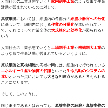
人間社会の工業形態でいうと
家内制手工業
のような形で生命
活動が営まれているのに対して、
真核細胞
においては、細胞内の各部分の
細胞小器官への分化
に基づいて、細胞内における
作業の分業化
が進められてい
て、それによって作業全体の
大規模化と効率化
が図られると
いう
人間社会の工業形態でいうと
工場制手工業
や
機械制大工業
の
ような形で生命活動が営まれているというように、
原核細胞と真核細胞
の両者の間には、細胞内で行われている
エネルギー生産や物質の代謝
といった
生命活動のシステムの
違い
といった点においても
大きな相違点
があると考えられる
ことになります。
そして、このように、
同じ細胞であるとは言っても、
原核生物の細胞
と
真核生物の