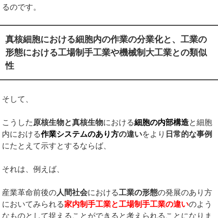
るのです。
真核細胞における細胞内の作業の分業化と、工業の
形態における工場制手工業や機械制大工業との類似
性
そして、
こうした
原核生物と真核生物
における
細胞の内部構造
と細胞
内における
作業システムのあり方
の違い
をより
日常的な事例
にたとえて示すとするならば、
それは、例えば、
産業革命前後の
人間社会
における
工業の形態
の発展のあり方
においてみられる
家内制手工業と工場制手工業の違い
のよう
なものとして捉えることができると考えられることになりま