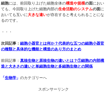
細胞
には、前回取り上げた細胞全体の
構造や規模
の面
におい
ても、今回取り上げた細胞内部の
生命活動のシステム
の面
に
おいても互いに
大きな違い
が存在すると考えられることにな
るのです。
・・・
次回記事：
細胞小器官とは何か？代表的な五つの細胞小器官
の種類と具体的な機能と構造のあり方のまとめ
前回記事：
真核生物と原核生物の違いとは？①細胞の内部構
造と大きさの違いと単細胞生物と多細胞生物との関係
「
生物学
」
のカテゴリーへ
スポンサーリンク