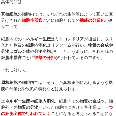
具体的には、
真核細胞
の細胞内では、それぞれの生体膜によって互いに区
分けされた
細胞小器官
ごとに細胞としての
機能の分業化
が進
んでいて、
細胞内での
エネルギー生産
は
ミトコンドリア
が担当し、取り
入れた物質の
細胞内消化
は
リソソーム
が行い、
物質の合成や
分泌
は
ゴルジ体
や
分泌小胞
が行うというように、それぞれの
細胞小器官
ごとに
役割の分担
が行われているのですが、
それに対して、
原核細胞
の細胞内では、そうした真核細胞におけるような機
能の分業化や役割の特化などは見られず、
エネルギー生産
や
細胞内消化
、細胞内での
物質の合成
や、細
胞外への
物質の分泌
といった細胞内における各作業は、
一つ
の細胞全体で行われていく
ことになると考えられることにな