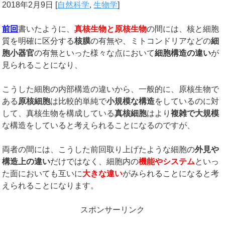
2018年2月9日
[
自然科学
,
生物学
]
前回
書いたように、
真核生物と原核生物
の間には、核と細胞
質を明確に区分する
核膜
の有無や、ミトコンドリアなどの
細
胞小器官
の有無といった様々な点において
細胞構造の違い
が
見られることになり、
こうした細胞の内部構造の違いから、一般的に、原核生物で
ある
原核細胞
は比較的単純で
小規模な構造
をしているのに対
して、真核生物を構成している
真核細胞
はより
複雑で大規模
な構造をしていると考えられることになるのですが、
両者の間には、こうした前回取り上げたような細胞の
外見や
構造上の違い
だけではなく、細胞内の
機能やシステム
といっ
た面においても互いに
大きな違い
がみられることになると考
えられることになります。
スポンサーリンク