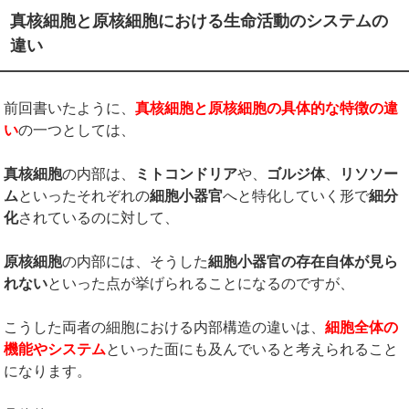
真核細胞と原核細胞における生命活動のシステムの
違い
前回書いたように、
真核細胞と原核細胞の具体的な特徴の違
い
の一つとしては、
真核細胞
の内部は、
ミトコンドリア
や、
ゴルジ体
、
リソソー
ム
といったそれぞれの
細胞小器官
へと特化していく形で
細分
化
されているのに対して、
原核細胞
の内部には、そうした
細胞小器官の存在自体が見ら
れない
といった点が挙げられることになるのですが、
こうした両者の細胞における内部構造の違いは、
細胞全体の
機能やシステム
といった面にも及んでいると考えられること
になります。