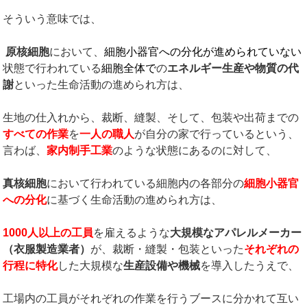
そういう意味では、
原核細胞
において、
細胞小器官への分化が進められていない
状態で行われている
細胞全体で
の
エネルギー生産や物質の代
謝
といった生命活動の進められ方は、
生地の仕入れから、裁断、縫製、そして、包装や出荷までの
すべての作業
を
一人の職人
が自分の家で行っているという、
言わば、
家内制手工業
のような状態にあるのに対して、
真核細胞
において行われている細胞内の各部分の
細胞小器官
への分化
に基づく生命活動の進められ方は、
1000
人以上の工員
を雇えるような
大規模なアパレルメーカー
（衣服製造業者）
が、裁断・縫製・包装といった
それぞれの
行程に特化
した大規模な
生産設備や機械
を導入したうえで、
工場内の工員がそれぞれの作業を行うブースに分かれて互い