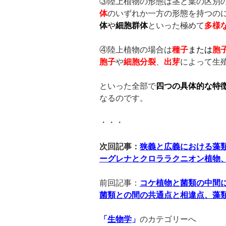
③陸上植物の形態は茎と葉の区別
体
のいずれか一方の形態を持つの
体
や
細胞群体
といった極めて
多様
④陸上植物の場合は
種子
または
胞
胞子
や
細胞分裂
、
出芽
によって生
といった全部で
四つの具体的な特
なるのです。
・・・
次回記事：
狭義と広義における藻
ーグレナとクロララクニオン植物
前回記事：
コケ植物と菌類の中間
菌類との間の共通点と相違点、藻
「
生物学
」
のカテゴリーへ