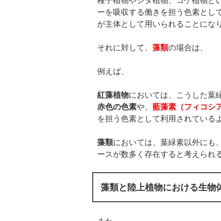
種子植物やシダ植物、コケ植物と
ーを吸収する働きを担う色素とし
が主体として用いられることにな
それに対して、
藻類
の場合は、
例えば、
紅藻植物
においては、こうした葉
赤色の色素
や、
藍藻素（フィコシ
を担う色素として利用されている
藻類
においては、葉緑素以外にも
ースが数多く存在すると考えられ
藻類と陸上植物における生物