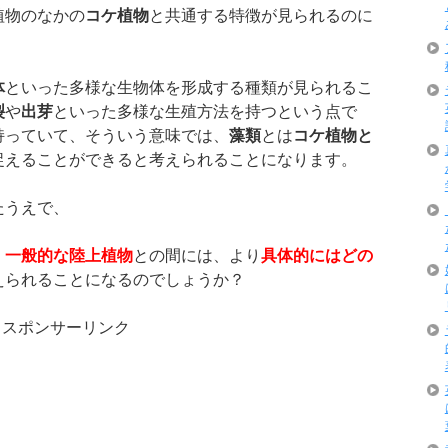
植物のなかの
コケ植物
と共通する特徴が見られるのに
体
といった多様な生物体を形成する種類が見られるこ
裂
や
出芽
といった多様な生殖方法を持つという点で
持っていて、そういう意味では、
藻類
とは
コケ植物と
捉えることができると考えられることになります。
たうえで、
、
一般的な陸上植物
との間には、より
具体的にはどの
えられることになるのでしょうか？
スポンサーリンク