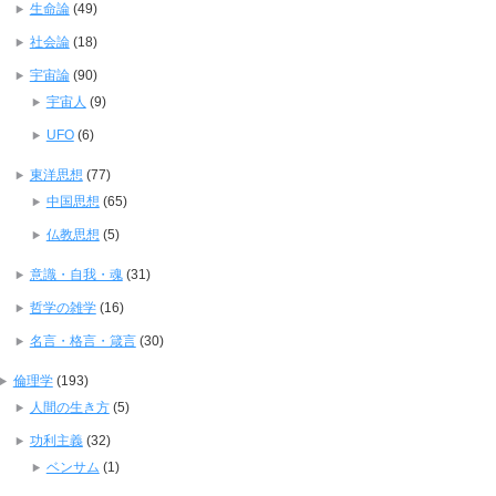
生命論
(49)
社会論
(18)
宇宙論
(90)
宇宙人
(9)
UFO
(6)
東洋思想
(77)
中国思想
(65)
仏教思想
(5)
意識・自我・魂
(31)
哲学の雑学
(16)
名言・格言・箴言
(30)
倫理学
(193)
人間の生き方
(5)
功利主義
(32)
ベンサム
(1)