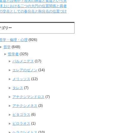
黄道とは何か？④天の赤道と黄道という天
球上における二つの大円の位置関係と両者
の交点としての春分点と秋分点の位置づけ
テゴリー
哲学・倫理・心理
(926)
哲学
(648)
哲学者
(325)
パルメニデス
(17)
エレアのゼノン
(14)
メリッソス
(12)
タレス
(7)
アナクシマンドロス
(7)
アナクシメネス
(3)
ピタゴラス
(6)
ピロラオス
(1)
ヘラクレイトス
(10)