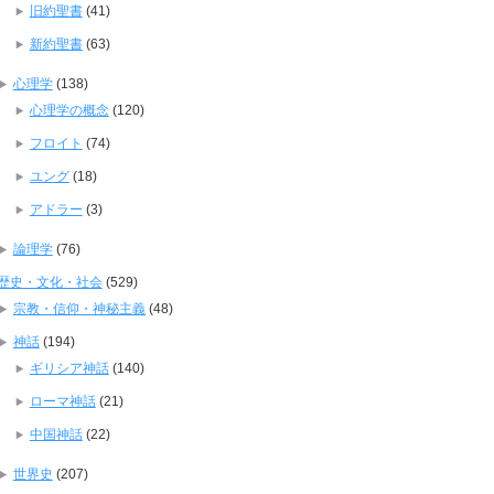
旧約聖書
(41)
新約聖書
(63)
心理学
(138)
心理学の概念
(120)
フロイト
(74)
ユング
(18)
アドラー
(3)
論理学
(76)
歴史・文化・社会
(529)
宗教・信仰・神秘主義
(48)
神話
(194)
ギリシア神話
(140)
ローマ神話
(21)
中国神話
(22)
世界史
(207)