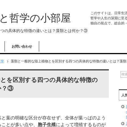
このサイトは、日常生
学と哲学の小部屋
哲学や人生の深淵に至
独自の視点で、総合的
四つの具体的な特徴の違いとは？藻類とは何か？③
お問い合わせ
科学
藻類と一般的な陸上植物とを区別する四つの具体的な特徴の違いとは？藻類
物とを区別する四つの具体的な特徴の
か？③
人
茎と葉の明確な区分が存在せず、全体が葉っぱのよう
ることが多い点や、
胞子生殖
によって増殖するものが