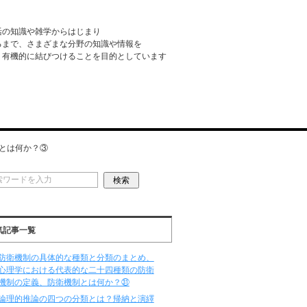
活の知識や雑学からはじまり
るまで、さまざまな分野の知識や情報を
・有機的に結びつけることを目的としています
とは何か？③
気記事一覧
防衛機制の具体的な種類と分類のまとめ、
心理学における代表的な二十四種類の防衛
機制の定義、防衛機制とは何か？㉛
論理的推論の四つの分類とは？帰納と演繹