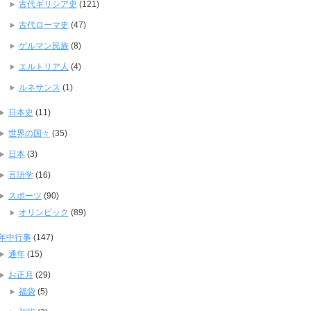
古代ギリシア史
(121)
古代ローマ史
(47)
ゲルマン民族
(8)
エルトリア人
(4)
ルネサンス
(1)
日本史
(11)
世界の国々
(35)
日本
(3)
言語学
(16)
スポーツ
(90)
オリンピック
(89)
年中行事
(147)
通年
(15)
お正月
(29)
福袋
(5)