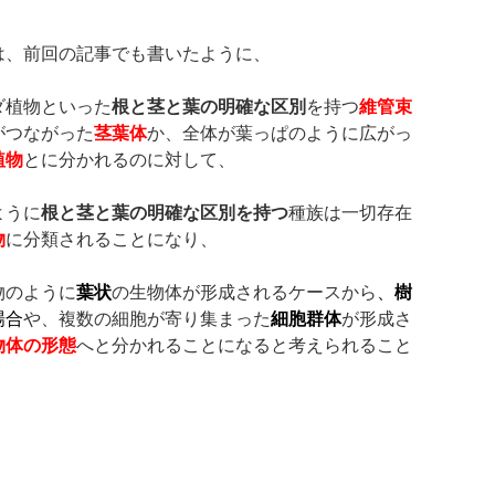
は、前回の記事でも書いたように、
ダ植物といった
根と茎と葉の明確な区別
を持つ
維管束
がつながった
茎葉体
か、全体が葉っぱのように広がっ
植物
とに分かれるのに対して、
ように
根と茎と葉の明確な区別を持つ
種族は一切存在
物
に分類されることになり、
物のように
葉状
の生物体が形成されるケースから
、
樹
場合
や、複数の細胞が寄り集まった
細胞群体
が形成さ
物体の形態
へと分かれることになると考えられること