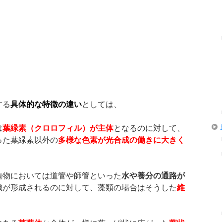
する
具体的な特徴の違い
としては、
は
葉緑素（クロロフィル）が主体
となるのに対して、
った葉緑素以外の
多様な色素が光合成の働きに大きく
植物においては道管や師管といった
水や養分の通路が
織が形成されるのに対して、藻類の場合はそうした
維
。