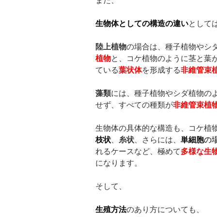
また、
生物体としての構造の違い
として
陸上植物
の場合は、種子植物やシ
植物
と、コケ植物のように茎と葉
ている
葉状体
を形成する
非維管束
藻類
には、種子植物やシダ植物の
せず、すべての種類が
非維管束植
生物体の具体的な構造も、コケ植
枝状
、
糸状
、さらには、
単細胞
の
れるケースなど、極めて
多様な生
になります。
そして、
生殖方法
のあり方についても、