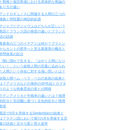
と類推と仮説形成における具体的な推論の
あり方の違い
アンドロギュノスに関連する人間の三つの
種族と同性愛の神話的起源
デジャブとデジャヴュはどちらが正しい？
英語とフランス語の発音の違いとフランス
語の語源
真善美の三つのイデアとは何か？プラトン
からカントの哲学へと至る真善美の概念と
学問体系の区分
「闇に隠れて生きる」「はやく人間になり
たい！」という妖怪人間の言葉に込められ
た人間という存在に対する強い思いとは？
妖怪人間ベム・ベラ・ベロの名前の由来と
は？アメリカなどの海外のSF作品とカマキ
リのような肉食昆虫の姿との関係
ラテンアメリカと中南米の違いとは？地理
的区分と言語圏に基づく文化的区分と慣用
表現
英語で9月を意味するSeptemberの由来と
は？ラテン語において第7の月を意味する言
葉の語源と北斗七星と哲人皇帝