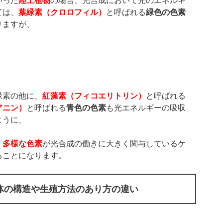
いった
陸上植物
の場合、光合成において光のエネルギ
ては、
葉緑素（クロロフィル）
と呼ばれる
緑色の色素
りますが、
緑素の他に、
紅藻素（フィコエリトリン）
と呼ばれる
アニン）
と呼ばれる
青色の色素
も光エネルギーの吸収
ように、
、
多様な色素
が光合成の働きに大きく関与しているケ
ることになります。
体の構造や生殖方法のあり方の違い