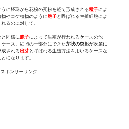
ように胚珠から花粉の受粉を経て形成される
種子
によ
植物やコケ植物のように
胞子
と呼ばれる生殖細胞によ
されるのに対して、
物と同様に
胞子
によって生殖が行われるケースの他
くケース、細胞の一部分にできた
芽状の突起
が次第に
形成される
出芽
と呼ばれる生殖方法を用いるケースな
ことになります。
スポンサーリンク