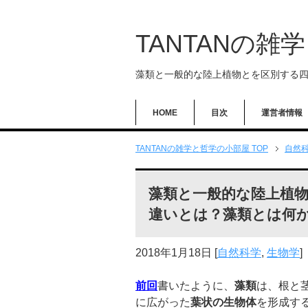
TANTANの雑
藻類と一般的な陸上植物とを区別する
HOME
目次
運営者情報
TANTANの雑学と哲学の小部屋 TOP
自然
藻類と一般的な陸上植
違いとは？藻類とは何
2018年1月18日
[
自然科学
,
生物学
]
前回
書いたように、
藻類
は、根と
に広がった
葉状の生物体
を形成す