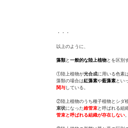
・・・
以上のように、
藻類
と
一般的な陸上植物
とを区別
①陸上植物が
光合成
に用いる色素
藻類の場合は
紅藻素
や
藍藻素
とい
関与
している。
②陸上植物のうち種子植物とシダ
束状
になった
維管束
と呼ばれる組
管束と呼ばれる組織が存在しない