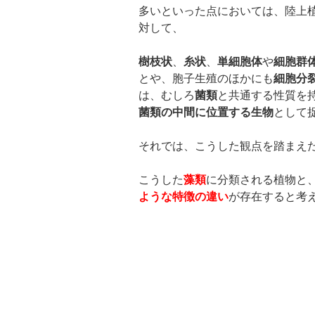
多いといった点においては、陸上
対して、
樹枝状
、
糸状
、
単細胞体
や
細胞群
とや、胞子生殖のほかにも
細胞分
は、むしろ
菌類
と共通する性質を
菌類の中間に位置する生物
として
それでは、こうした観点を踏まえ
こうした
藻類
に分類される植物と
ような特徴の違い
が存在すると考