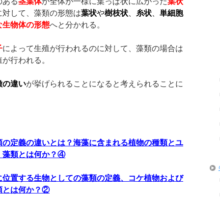
のある
茎葉体
か全体が一様に葉っぱ状に広がった
葉状
に対して、藻類の形態は
葉状
や
樹枝状
、
糸状
、
単細胞
な生物体の形態
へと分かれる。
子
によって生殖が行われるのに対して、藻類の場合は
殖が行われる。
徴の違い
が挙げられることになると考えられることに
類の定義の違いとは？海藻に含まれる植物の種類とユ
、藻類とは何か？④
に位置する生物としての藻類の定義、コケ植物および
類とは何か？②