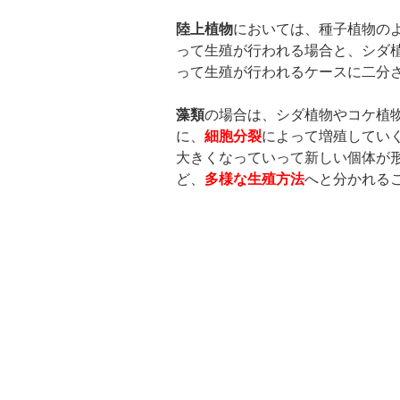
陸上植物
においては、種子植物の
って生殖が行われる場合と、シダ
って生殖が行われるケースに二分
藻類
の場合は、シダ植物やコケ植
に、
細胞分裂
によって増殖してい
大きくなっていって新しい個体が
ど、
多様な生殖方法
へと分かれる