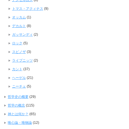
アンセルムス
(8)
トマス・アクィナス
(9)
オッカム
(1)
デカルト
(8)
ガッサンディ
(2)
ロック
(5)
スピノザ
(3)
ライプニッツ
(2)
カント
(37)
ヘーゲル
(21)
ニーチェ
(5)
哲学史の概要
(29)
哲学の概念
(115)
神とは何か？
(65)
唯心論・唯物論
(12)