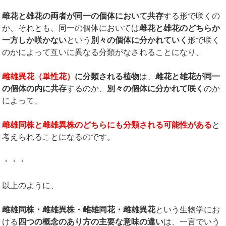
雌花と雄花の両者が同一の個体において共存
する形で咲くの
か、それとも、同一の個体においては
雌花と雄花のどちらか
一方しか咲かない
という
別々の個体に分かれていく
形で咲く
のかによって互いに異なる分類がなされることになり、
雌雄異花（単性花）
に分類される植物
は、
雌花と雄花が同一
の個体の内に共存
するのか、
別々の個体に分かれて咲く
のか
によって、
雌雄同株と雌雄異株のどちらにも分類される可能性がある
と
考えられることになるのです。
・・・
以上のように、
雌雄同株・雌雄異株・雌雄同花・雌雄異花
という生物学にお
ける
四つの概念のあり方の主要な意味の違い
は、一言でいう