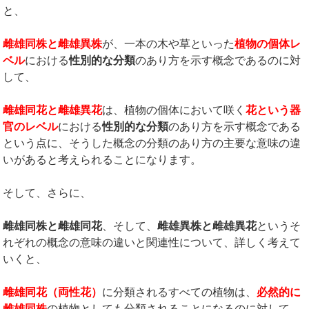
と、
雌雄同株と雌雄異株
が、一本の木や草といった
植物の個体レ
ベル
における
性別的な分類
のあり方を示す概念であるのに対
して、
雌雄同花と雌雄異花
は、植物の個体において咲く
花という器
官のレベル
における
性別的な分類
のあり方を示す概念である
という点に、そうした概念の分類のあり方の主要な意味の違
いがあると考えられることになります。
そして、さらに、
雌雄同株と雌雄同花
、そして、
雌雄異株と雌雄異花
というそ
れぞれの概念の意味の違いと関連性について、詳しく考えて
いくと、
雌雄同花（両性花）
に分類されるすべての植物は、
必然的に
雌雄同株
の植物としても分類されることになるのに対して、