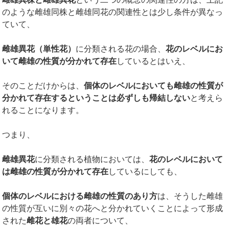
のような雌雄同株と雌雄同花の関連性とは少し条件が異なっ
ていて、
雌雄異花（単性花）
に分類される花の場合、
花のレベルにお
いて雌雄の性質が分かれて存在
しているとはいえ、
そのことだけからは、
個体のレベルにおいても雌雄の性質が
分かれて存在するということは必ずしも帰結しない
と考えら
れることになります。
つまり、
雌雄異花
に分類される植物においては、
花のレベルにおいて
は雌雄の性質が分かれて存在
しているにしても、
個体のレベルにおける雌雄の性質のあり方
は、そうした雌雄
の性質が互いに別々の花へと分かれていくことによって形成
された
雌花と雄花
の両者について、