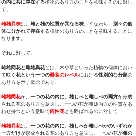
の内に共に存在する
植物のあり方のことを意味するのに対し
て、
雌雄異株
は、
雌と雄の性質が異なる株
、すなわち、
別々の個
体に分かれて存在する
植物のあり方のことを意味することに
なります。
それに対して、
雌雄同花と雌雄異花
とは、木や草といった植物の個体におい
て咲く
花という一つの
器官のレベル
における
性別的な分類
の
あり方を示す概念であり、
雌雄同花
が、
一つの花の内に
、
雄しべと雌しべの両方
が形成
される花のあり方を意味し、一つの花が雌雄両方の性質をあ
わせ持つという意味で
両性花
とも呼ばれるのに対して、
雌雄異花
は、
一つの花の内に
、
雄しべか雌しべかのいずれか
一方だけ
が形成される花のあり方を意味し、一つの花が
雌の