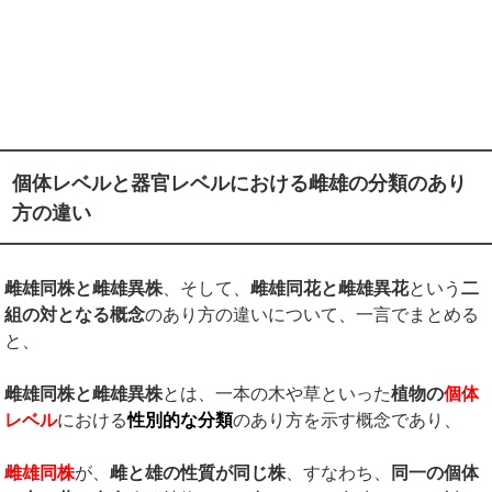
個体レベルと器官レベルにおける雌雄の分類のあり
方の違い
雌雄同株と雌雄異株
、そして、
雌雄同花と雌雄異花
という
二
組の対となる概念
のあり方の違いについて、一言でまとめる
と、
雌雄同株と雌雄異株
とは、一本の木や草といった
植物の
個体
レベル
における
性別的な分類
のあり方を示す概念であり、
雌雄同株
が、
雌と雄の性質が同じ株
、すなわち、
同一の個体