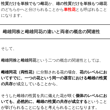
性質だけを単独でもつ雌花
か、
雄の性質だけを単独もつ雄花
のどちらかへと分けられることから
単性花
とも呼ばれること
になります。
雌雄同株と雌雄同花の違いと両者の概念の関連性
そして、
雌雄同株と雌雄同花
という二つの概念の関連性としては、
雌雄同花（両性花）
に分類される花の場合、
花のレベルにお
いてすでに、一つの花という同一の器官における雌雄の性質
の共存
が成立していることから、
そうした雌雄の性質を共に備えた花が咲く
個体のレベルにお
いても、必然的に、雌雄の性質の共存が成立する
ということ
が挙げられることになると考えられることになります。