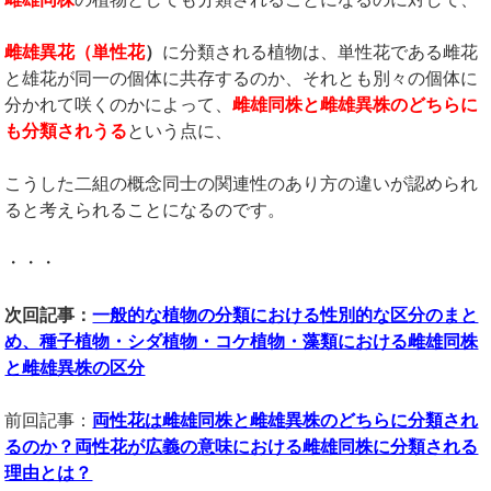
雌雄異花（単性花
）
に分類される植物は、単性花である雌花
と雄花が同一の個体に共存するのか、それとも別々の個体に
分かれて咲くのかによって、
雌雄同株と雌雄異株のどちらに
も分類されうる
という点に、
こうした二組の概念同士の関連性のあり方の違いが認められ
ると考えられることになるのです。
・・・
次回記事：
一般的な植物の分類における性別的な区分のまと
め、種子植物・シダ植物・コケ植物・藻類における雌雄同株
と雌雄異株の区分
前回記事：
両性花は雌雄同株と雌雄異株のどちらに分類され
るのか？両性花が広義の意味における雌雄同株に分類される
理由とは？