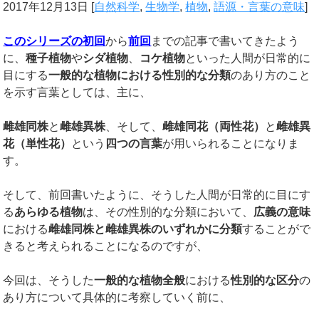
2017年12月13日
[
自然科学
,
生物学
,
植物
,
語源・言葉の意味
]
このシリーズの初回
から
前回
までの記事で書いてきたよう
に、
種子植物
や
シダ植物
、
コケ植物
といった人間が日常的に
目にする
一般的な植物における性別的な分類
のあり方のこと
を示す言葉としては、主に、
雌雄同株
と
雌雄異株
、そして、
雌雄同花（両性花）
と
雌雄異
花（単性花）
という
四つの言葉
が用いられることになりま
す。
そして、前回書いたように、そうした人間が日常的に目にす
る
あらゆる植物
は、その性別的な分類において、
広義の意味
における
雌雄同株と雌雄異株のいずれかに分類
することがで
きると考えられることになるのですが、
今回は、そうした
一般的な植物全般
における
性別的な区分
の
あり方について具体的に考察していく前に、