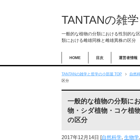
TANTANの雑
一般的な植物の分類における性別的な
類における雌雄同株と雌雄異株の区分
HOME
目次
運営者情報
TANTANの雑学と哲学の小部屋 TOP
自然
区分
一般的な植物の分類に
物・シダ植物・コケ植
の区分
2017年12月14日
[
自然科学
,
生物学