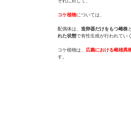
それに対して、
コケ植物
については、
配偶体は、
造卵器だけをもつ雌株
れた状態
で有性生殖が行われてい
コケ植物は、
広義における雌雄異
す。