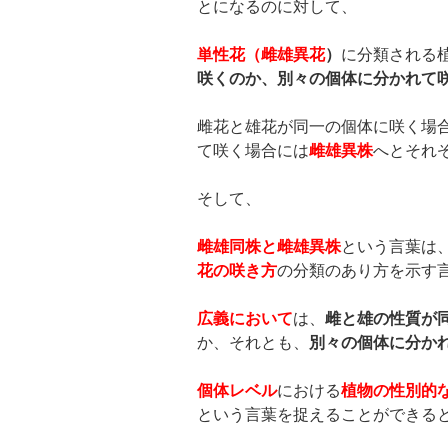
とになるのに対して、
単性花（雌雄異花
）
に分類される
咲くのか、別々の個体に分かれて
雌花と雄花が同一の個体に咲く場
て咲く場合には
雌雄異株
へとそれ
そして、
雌雄同株と雌雄異株
という言葉は
花の咲き方
の分類のあり方を示す
広義
において
は、
雌と雄の性質が
か、それとも、
別々の個体に分か
個体レベル
における
植物の性別的
という言葉を捉えることができる