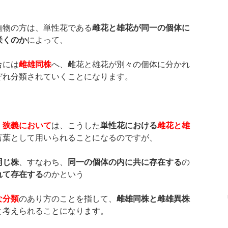
植物の方は、単性花である
雌花と雄花が同一の個体に
咲くのか
によって、
合には
雌雄同株
へ、雌花と雄花が別々の個体に分かれ
ぞれ分類されていくことになります。
、
狭義において
は、こうした
単性花における
雌花と雄
言葉として用いられることになるのですが、
同じ株
、すなわち、
同一の個体の内に共に存在する
の
れて存在する
のかという
な分類
のあり方のことを指して、
雌雄同株と雌雄異株
と考えられることになります。