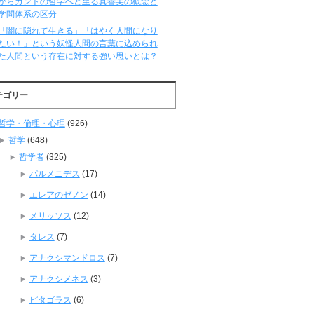
からカントの哲学へと至る真善美の概念と
学問体系の区分
「闇に隠れて生きる」「はやく人間になり
たい！」という妖怪人間の言葉に込められ
た人間という存在に対する強い思いとは？
テゴリー
哲学・倫理・心理
(926)
哲学
(648)
哲学者
(325)
パルメニデス
(17)
エレアのゼノン
(14)
メリッソス
(12)
タレス
(7)
アナクシマンドロス
(7)
アナクシメネス
(3)
ピタゴラス
(6)