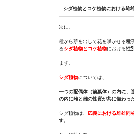
シダ植物とコケ植物における雌
次に、
種から芽を出して花を咲かせる
種
る
シダ植物とコケ植物
における
性
まず、
シダ植物
については、
一つの配偶体（前葉体）の内に、
の内に雌と雄の性質が共に備わっ
シダ植物は、
広義における雌雄同
す。