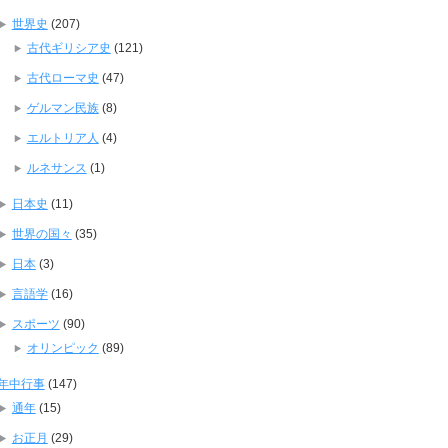
世界史
(207)
古代ギリシア史
(121)
古代ローマ史
(47)
ゲルマン民族
(8)
エルトリア人
(4)
ルネサンス
(1)
日本史
(11)
世界の国々
(35)
日本
(3)
言語学
(16)
スポーツ
(90)
オリンピック
(89)
年中行事
(147)
通年
(15)
お正月
(29)