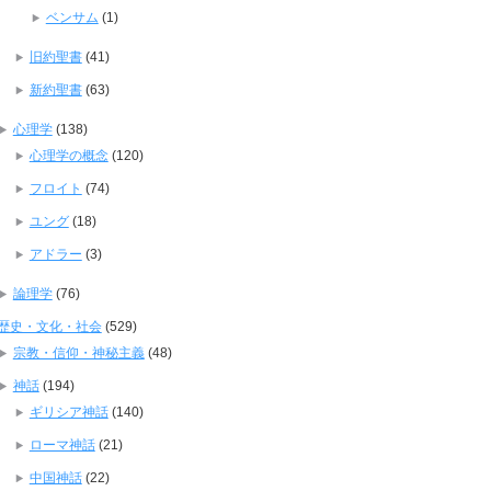
ベンサム
(1)
旧約聖書
(41)
新約聖書
(63)
心理学
(138)
心理学の概念
(120)
フロイト
(74)
ユング
(18)
アドラー
(3)
論理学
(76)
歴史・文化・社会
(529)
宗教・信仰・神秘主義
(48)
神話
(194)
ギリシア神話
(140)
ローマ神話
(21)
中国神話
(22)