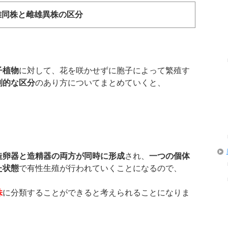
雄同株と雌雄異株の区分
子植物
に対して、花を咲かせずに胞子によって繁殖す
別的な区分
のあり方についてまとめていくと、
造卵器と造精器の両方が同時に形成
され、
一つの個体
た状態
で有性生殖が行われていくことになるので、
株
に分類することができると考えられることになりま