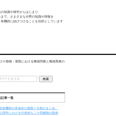
活の知識や雑学からはじまり
るまで、さまざまな分野の知識や情報を
・有機的に結びつけることを目的としています
コケ植物・藻類における雌雄同株と雌雄異株の
気記事一覧
防衛機制の具体的な種類と分類のまとめ、
心理学における代表的な二十四種類の防衛