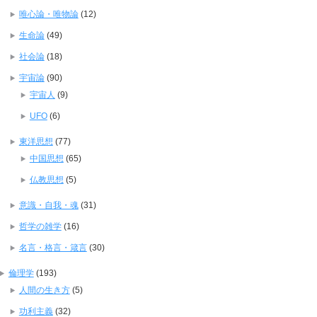
唯心論・唯物論
(12)
生命論
(49)
社会論
(18)
宇宙論
(90)
宇宙人
(9)
UFO
(6)
東洋思想
(77)
中国思想
(65)
仏教思想
(5)
意識・自我・魂
(31)
哲学の雑学
(16)
名言・格言・箴言
(30)
倫理学
(193)
人間の生き方
(5)
功利主義
(32)