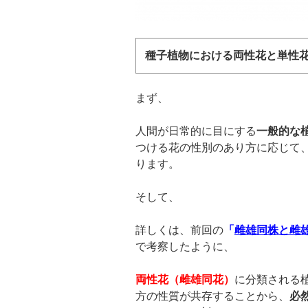
種子植物における両性花と単性
まず、
人間が日常的に目にする
一般的な
つける花の性別のあり方に応じて
ります。
そして、
詳しくは、前回の
「
雌雄同株と雌
で考察したように、
両性花（雌雄同花
）
に分類される
方の性質が共存することから、
必