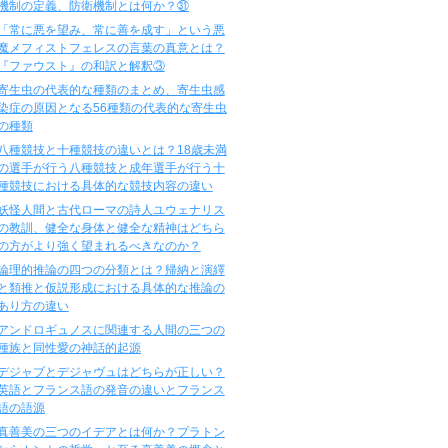
機制の定義、防衛機制とは何か？㉛
「常に悪を望み、常に善を成す」という悪
魔メフィストフェレスの言葉の真意とは？
『ファウスト』の和訳と解釈③
寄生虫の代表的な種類のまとめ、寄生虫感
染症の原因となる56種類の代表的な寄生虫
の種類
八種競技と十種競技の違いとは？18歳未満
の選手が行う八種競技と成年選手が行う十
種競技における具体的な競技内容の違い
妖怪人間と古代ローマの詩人ユウェナリス
の教訓、健全な身体と健全な精神はどちら
の方がより強く望まれるべきなのか？
論理的推論の四つの分類とは？帰納と演繹
と類推と仮説形成における具体的な推論の
あり方の違い
アンドロギュノスに関連する人間の三つの
種族と同性愛の神話的起源
デジャブとデジャヴュはどちらが正しい？
英語とフランス語の発音の違いとフランス
語の語源
真善美の三つのイデアとは何か？プラトン