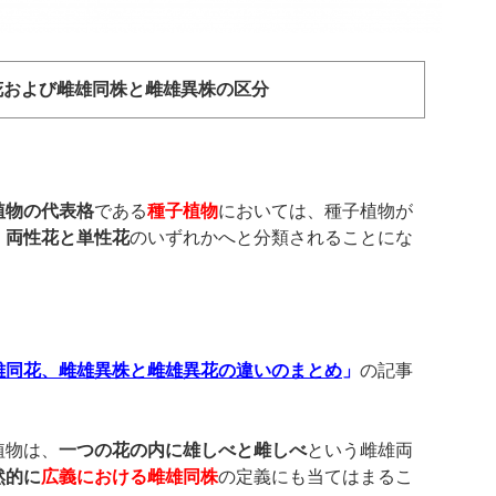
花および雌雄同株と雌雄異株の区分
植物の代表格
である
種子植物
においては、種子植物が
、
両性花と単性花
のいずれかへと分類されることにな
雄同花、雌雄異株と雌雄異花の違いのまとめ
」
の記事
植物は、
一つの花の内に雄しべと雌しべ
という雌雄両
然的に
広義における雌雄同株
の定義にも当てはまるこ