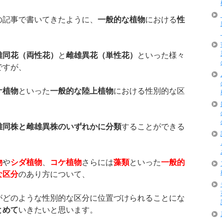
の記事で書いてきたように、
一般的な植物
における
性
雄同花（両性花）
と
雌雄異花（単性花）
といった様々
ですが、
ケ植物
といった
一般的な陸上植物
における性別的な区
雄同株と雌雄異株のいずれかに分類
することができる
物
や
シダ植物
、
コケ植物
さらには
藻類
といった
一般的
な区分
のあり方について、
がどのような性別的な区分に位置づけられることにな
とめて
いきたいと思います。