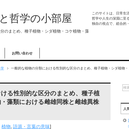
このサイトは、日常生
学と哲学の小部屋
哲学や人生の深淵に至
独自の視点で、総合的
区分のまとめ、種子植物・シダ植物・コケ植物・藻
お問い合わせ
科学
一般的な植物の分類における性別的な区分のまとめ、種子植物・シダ植物・
おける性別的な区分のまとめ、種子植
物・藻類における雌雄同株と雌雄異株
人
,
植物
,
語源・言葉の意味
]