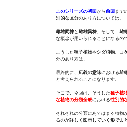
このシリーズの初回
から
前回
まで
別的な区分
のあり方については、
雌雄同株
と
雌雄異株
、そして、
雌
な概念が用いられることになるの
こうした
種子植物
や
シダ植物
、
コ
分のあり方は、
最終的に、
広義の意味
における
雌
と考えられることになります。
そこで、今回は、そうした
種子植
な植物の分類全般
における
性別的
それぞれの分類にあてはまる植物
るのか
詳しく図示していく形でま